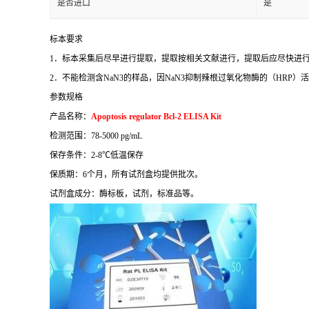
是否进口
是
标本要求
1
．标本采集后尽早进行提取，提取按相关文献进行，提取后应尽快进
2
．不能检测含
NaN3
的样品，因
NaN3
抑制辣根过氧化物酶的（
HRP
）活
参数规格
产品名称：
Apoptosis regulator Bcl-2 ELISA Kit
检测范围：
78-5000 pg/mL
保存条件：
2-8
℃
低温保存
保质期：
6
个月，所有试剂盒均提供批次。
试剂盒成分：酶标板，试剂，标准品等。