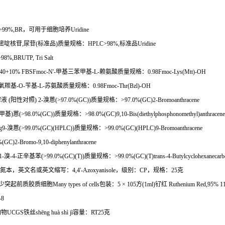
>99%,BR
，可用于细胞培养
Uridine
嘧啶核苷
,
尿苷
(
标准品
)
质量规格：
HPLC>98%,
标准品
Uridine
>98%,BRUTP, Tri Salt
 1640+10% FBSFmoc-N'-
甲基三苯甲基
-L-
赖氨酸质量规格：
0.98Fmoc-Lys(Mtt)-OH
氧羰基
-O-
苄基
-L-
苏氨酸质量规格：
0.98Fmoc-Thr(Bzl)-OH
解液
(
阳性对照
) 2-
溴蒽
(>97.0%(GC))
质量规格：
>97.0%(GC)2-Bromoanthracene
甲基
)
蒽
(>98.0%(GC))
质量规格：
>98.0%(GC)9,10-Bis(diethylphosphonomethyl)anthracene
g9-
溴蒽
(>99.0%(GC)(HPLC))
质量规格：
>99.0%(GC)(HPLC)9-Bromoanthracene
(GC)2-Bromo-9,10-diphenylanthracene
1-
溴
-4-
正辛基苯
(>99.0%(GC)(T))
质量规格：
>99.0%(GC)(T)trans-4-Butylcyclohexanecarb
氮本，英文名或英文缩写：
4,4'-Azoxyanisole
，级别：
CP
，规格：
25
克
少突起前质胶质细胞
Many types of cells
包装：
5
×
105
方
(1ml)
钌红
Ruthenium Red,95% 1
-8
加物
UCGS
铁丝
sh
ē
ng hu
à
sh
ì
j
ì容量：
RT25
克