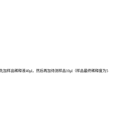
先加样品稀释液
40μl
，然后再加待测样品
10μl
（样品最终稀释度为
5