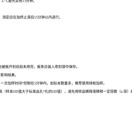
，
37
℃
避光显色
15
分钟。
。
测定应在加终止液后
15
分钟以内进行。
包被板开封后如未用完，板条应装入密封袋中保存。
不影响结果。
。一次加样时间
*
控制在
5
分钟内，如标本数量多，推荐使用排枪加样。
高（样本
OD
值大于标准品孔
*
孔的
OD
值），请先用样品稀释液稀释一定倍数（
n
倍）
。