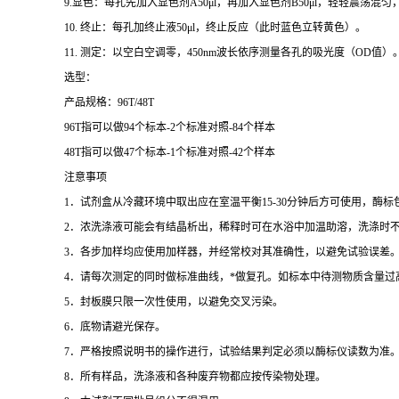
9.
显色：每孔先加入显色剂
A50μl
，再加入显色剂
B50μl
，轻轻震荡混匀
10.
终止：每孔加终止液
50μl
，终止反应（此时蓝色立转黄色）。
11.
测定：以空白空调零，
450nm
波长依序测量各孔的吸光度（
OD
值）
选型：
产品规格：
96T/48T
96T
指可以做
94
个标本
-2
个标准对照
-84
个样本
48T
指可以做
47
个标本
-1
个标准对照
-42
个样本
注意事项
1
．试剂盒从冷藏环境中取出应在室温平衡
15-30
分钟后方可使用，酶标
2
．浓洗涤液可能会有结晶析出，稀释时可在水浴中加温助溶，洗涤时
3
．各步加样均应使用加样器，并经常校对其准确性，以避免试验误差
4
．请每次测定的同时做标准曲线，
*
做复孔。如标本中待测物质含量过
5
．封板膜只限一次性使用，以避免交叉污染。
6
．底物请避光保存。
7
．严格按照说明书的操作进行，试验结果判定必须以酶标仪读数为准
8
．所有样品，洗涤液和各种废弃物都应按传染物处理。