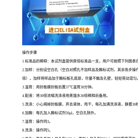
操作步骤
1.
标准品的稀释：本试剂盒提供原倍标准品一支，用户可按照下列图表
2.
加样：分别设空白孔（空白对照孔不加样品及酶标试剂，其余各步操
倍）。加样将样品加于酶标板孔底部，尽量不触及孔壁，轻轻晃动混匀
3.
温育：用封板膜封板后置
37
℃
温育
30
分钟。
4.
配液：将
30
倍浓缩洗涤液用蒸馏水
30
倍稀释后备用。
5.
洗涤：小心揭掉封板膜，弃去液体，甩干，每孔加满洗涤液，静置
30
6.
加酶：每孔加入酶标试剂
50μl
，空白孔除外。
7.
温育：操作同
3
。
8.
洗涤：操作同
5
。