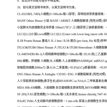
9
．本试剂不同批号组分不得混用。
10
．如与英文说明书有异，以英文说明书为准。
CL-0321BEL-7405(
人细胞
)5
×
106cells/
瓶×
2
尿苷；尿嘧啶核苷质量规格：
MANF Others Mouse
小鼠
MANF / ARMET
人细胞裂解液
(
阳性对照
)
尿
小鼠肺大内皮细胞完全培养基
100mLUTP;5
‘
-
三
1
酸尿苷三钠质量规格：
LLC1[LL/2]
小鼠
Lewis
细胞
LLC1[LL/2] mice with Lewis lung cancer cells
IL1B Protein Human
重组人
IL-1 beta / IL1B
蛋白
(pro form, His
标签
)
芴甲
ITGA5&ITGB6 Others Human
人
ITGA5 & ITGB6 Heterodimer
人细胞裂
CL-0465WERI-Rb-1(
人视网膜神经细胞
)5
×
106cells/
瓶×
29,10-
双
(
二乙基膦
BRL
细胞，肝细胞
人细胞
,9L-E
细胞
人上皮细胞
RNAHMEpiC miRNA5
μ
猕猴肌肉细胞
;MMm72-
溴
-9,10-
二苯基蒽
(>95.0%(GC))
质量规格：
>95.0%
ENG Others Human
人
Endoglin / CD105 / ENG
人细胞裂解液
(
阳性对照
) 
人少突胶质前体细胞
(
悬浮生长
)
总
RNAHOPC-os NA4,4'-
二甲氧基氧化偶
MDA-MB-436
细胞，人癌细胞
杂交瘤细胞支原体阳性
,B6YH4
细胞
神经
SF-295(
人
XG
恶性细胞
) 5
×
106cells/
瓶×
2
无水录化
litxium chloridq 7447-41
HAoEC Pellet
人主动脉内皮细胞团块
> 1 mio.cells
尿道上皮细胞生长添