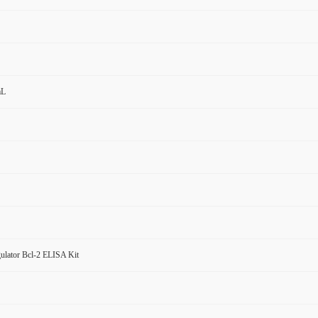
mL
ulator Bcl-2 ELISA Kit