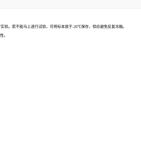
行实验。若不能马上进行试验，可将标本放于
-20
℃
保存，但应避免反复冻融。
性。