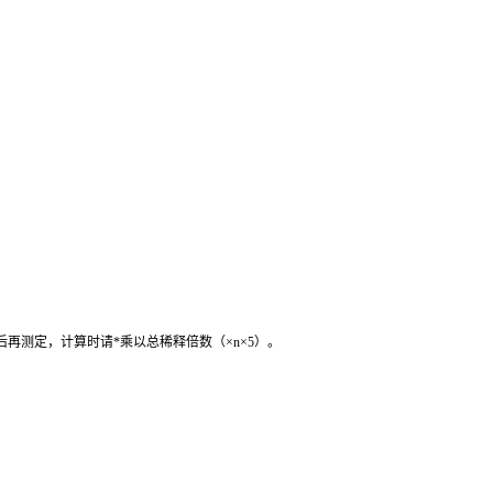
后再测定，计算时请
*
乘以总稀释倍数（
×n×5
）。