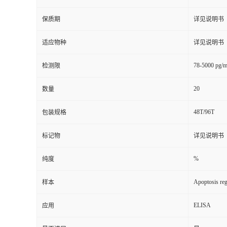
保质期
详见说明书
适应物种
详见说明书
78-5000 pg/
检测限
20
数量
48T/96T
包装规格
标记物
详见说明书
%
纯度
Apoptosis reg
样本
ELISA
应用