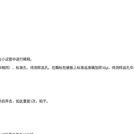
在小试管中进行稀释。
作相同）、标准孔、待测样品孔。在酶标包被板上标准品准确加样
50μl
，待测样品孔中
。
秒后弃去，如此重复
5
次，拍干。