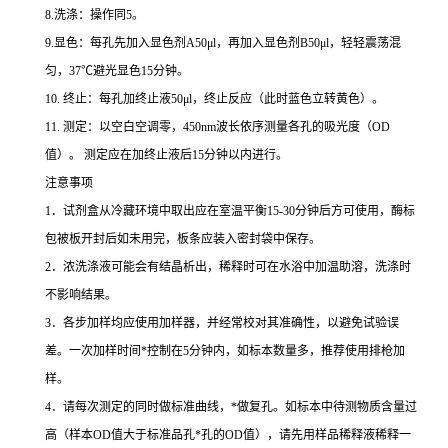
8.
洗涤：操作同
5
。
9.
显色：每孔先加入显色剂
A50μl
，再加入显色剂
B50μl
，轻轻震荡混
匀，
37
℃
避光显色
15
分钟。
10.
终止：每孔加终止液
50μl
，终止反应（此时蓝色立转黄色）。
11.
测定：以空白空调零，
450nm
波长依序测量各孔的吸光度（
OD
值）。
测定应在加终止液后
15
分钟以内进行。
注意事项
1
．试剂盒从冷藏环境中取出应在室温平衡
15-30
分钟后方可使用，酶标
包被板开封后如未用完，板条应装入密封袋中保存。
2
．浓洗涤液可能会有结晶析出，稀释时可在水浴中加温助溶，洗涤时
不影响结果。
3
．各步加样均应使用加样器，并经常校对其准确性，以避免试验误
差。一次加样时间
*
控制在
5
分钟内，如标本数量多，推荐使用排枪加
样。
4
．请每次测定的同时做标准曲线，
*
做复孔。如标本中待测物质含量过
高（样本
OD
值大于标准品孔
*
孔的
OD
值），请先用样品稀释液稀释一