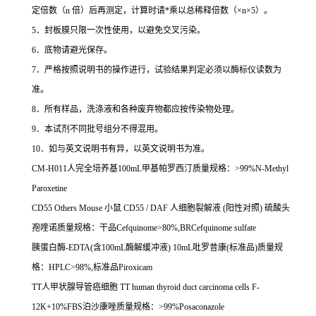
定倍数（
n
倍）后再测定，计算时请
*
乘以总稀释倍数（
×n×5
）。
5
．封板膜只限一次性使用，以避免交叉污染。
6
．底物请避光保存。
7
．严格按照说明书的操作进行，试验结果判定必须以酶标仪读数为
准。
8
．所有样品，洗涤液和各种废弃物都应按传染物处理。
9
．本试剂不同批号组分不得混用。
10
．如与英文说明书有异，以英文说明书为准。
CM-H011
人完全培养基
100mL
甲基帕罗西汀质量规格：
>99%N-Methyl
Paroxetine
CD55 Others Mouse
小鼠
CD55 / DAF
人细胞裂解液
(
阳性对照
)
硫酸头
孢喹诺质量规格：干品
Cefquinome>80%,BRCefquinome sulfate
胰蛋白酶
-EDTA(
含
100mL
酶解缓冲液
) 10mL
吡罗昔康
(
标准品
)
质量规
格：
HPLC>98%,
标准品
Piroxicam
TT
人甲状腺导管癌细胞
TT human thyroid duct carcinoma cells F-
12K+10%FBS
泊沙康唑质量规格：
>99%Posaconazole