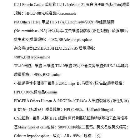
IL21 Protein Canine
重组狗
IL21 / Ierleukin 21
蛋白泊沙康唑
(
标准品
)
质量
规格：
HPLC>98%,
标准品
Posaconazole
NA Others H1N1
甲型
H1N1 (A/California/04/2009)
神经氨酸酶
(Neuraminidase / NA)
杆状病毒
-
昆虫细胞裂解液
(
阳性对照
) 1
酸腺嘌呤，
维生素
B4
质量规格：
>98%,BRAdenine phosphate
杂交瘤
(B
类
);Z51B3C10H12A12G2F7B5
质量规格：
>98%,BRHypoxanthine
TE-10
细胞，细胞
人细胞
,TE-10
细胞
叙利亚仓鼠肾细胞
;BHK-21
鸟嘌呤
质量规格：
>99%,BRGuanine
小鼠诱导性多潜能干细胞
;PUMC-mips-B5
鸟嘌呤
(
标准品
)
质量规格：
HPLC>98%,
标准品
Guanine
PDGFRA Others Human
人
PDGFRa / CD140a
人细胞裂解液
(
阳性对照
)
6-
姜
1
酚（标准品）质量规格：
HPLC
≥
98%
，标准品
6-Shogaol
CNE
细胞，细胞
人胚
,HFL-I
细胞
原代骨骼肌细胞特制基础无血清培养
基
Many types of cells
包装：
500/100ml
嶙酸二氢钙，英文名或英文缩写：
Calcium hypophosphite
，级别：
AR
，
99%
，规格：
1
克