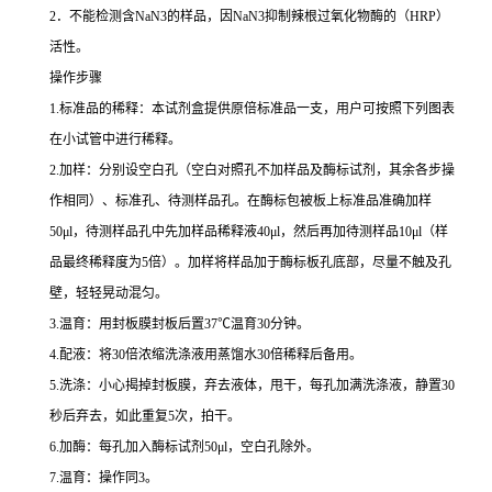
2
．不能检测含
NaN3
的样品，因
NaN3
抑制辣根过氧化物酶的（
HRP
）
活性。
操作步骤
1.
标准品的稀释：本试剂盒提供原倍标准品一支，用户可按照下列图表
在小试管中进行稀释。
2.
加样：分别设空白孔（空白对照孔不加样品及酶标试剂，其余各步操
作相同）、标准孔、待测样品孔。在酶标包被板上标准品准确加样
50μl
，待测样品孔中先加样品稀释液
40μl
，然后再加待测样品
10μl
（样
品最终稀释度为
5
倍）。加样将样品加于酶标板孔底部，尽量不触及孔
壁，轻轻晃动混匀。
3.
温育：用封板膜封板后置
37
℃
温育
30
分钟。
4.
配液：将
30
倍浓缩洗涤液用蒸馏水
30
倍稀释后备用。
5.
洗涤：小心揭掉封板膜，弃去液体，甩干，每孔加满洗涤液，静置
30
秒后弃去，如此重复
5
次，拍干。
6.
加酶：每孔加入酶标试剂
50μl
，空白孔除外。
7.
温育：操作同
3
。