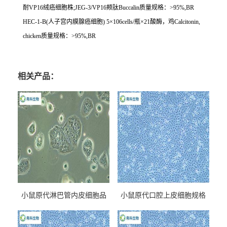
耐
VP16
绒癌细胞株
;JEG-3/VP16
颊肽
Buccalin
质量规格：
>95%,BR
HEC-1-B(
人子宫内膜腺癌细胞
) 5
×
106cells/
瓶×
21
酸酶，鸡
Calcitonin,
chicken
质量规格：
>95%,BR
相关产品：
小鼠原代淋巴管内皮细胞品
小鼠原代口腔上皮细胞规格
牌