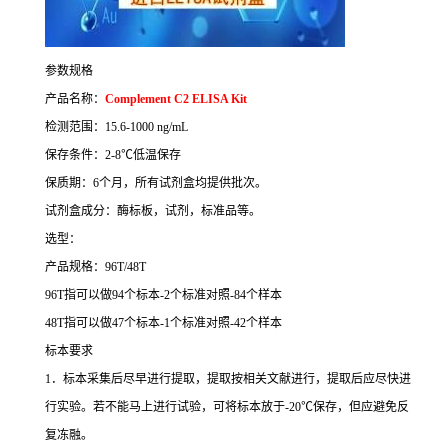
参数规格
产品名称：
Complement C2 ELISA Kit
检测范围：
15.6-1000 ng/mL
保存条件：
2-8
℃
低温保存
保质期：
6
个月，所有试剂盒均提供批次。
试剂盒成分：酶标板，试剂，标准品等。
选型：
产品规格：
96T/48T
96T
指可以做
94
个标本
-2
个标准对照
-84
个样本
48T
指可以做
47
个标本
-1
个标准对照
-42
个样本
标本要求
1
．标本采集后尽早进行提取，提取按相关文献进行，提取后应尽快进
行实验。若不能马上进行试验，可将标本放于
-20
℃
保存，但应避免反
复冻融。