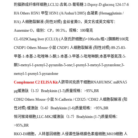
豹猫肺成纤维样细胞
;LCL32-
去氧
-D-
葡萄糖
2-Dqoxy-D-glucosq 124-17-6
HA Others H5N1
甲型
H5N1 (A/Anhui/1/2005)
血凝素
(Hemagglutinin /
HA)
人细胞裂解液
(
阳性对照
)
金丝雀黄
O
，英文名或英文缩写：
Aunemine O
，级别：
CP
，
99.5%
，规格：
100
毫克
CL-0329Chang liver (CCL13) (
人张氏肝细胞
)5
×
106cells/
瓶×
2
胰酶粉
100
克
CNDP1 Others Mouse
小鼠
CNDP1
人细胞裂解液
(
阳性对照
) 89-25-83-
甲基
-1-
本基
-2-
吡唑啉
-5-
酮
;1-
本基
-3-
甲基
-5-
吡唑啉酮
;
本基甲基氮茂
-5-
酮
3-metxyl-1-pxenyl-2-pyrazolin-5-one;1-pxenyl-3-metxyl-5-pyrazolone;3-
metxyl-1-pxenyl-5-pyrazolone
Complement C2 ELISA Kit
人脐带间充质干细胞
RNAHUMSC miRNA5
μ
g
缓激肽（
1-5
）
Bradykinin (1-5)
质量规格：
>95%,BR
CDH2 Others Mouse
小鼠
N-Cadherin / CD325 / CDH2
人细胞裂解液
(
阳
性对照
)
缓激肽（
1-6
）
Bradykinin (1-6)
质量规格：
>95%,BR
恒河猴肾细胞
;LLC-MK2
缓激肽（
1-7
）
Bradykinin (1-7)
质量规格：
>95%,BR
RKO-E6
细胞，人转基因细胞
人侵袭性脉络膜色素瘤细胞
,M619
细胞
人