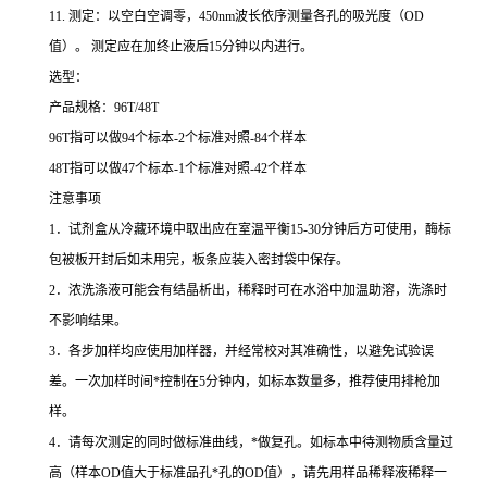
11.
测定：以空白空调零，
450nm
波长依序测量各孔的吸光度（
OD
值）。
测定应在加终止液后
15
分钟以内进行。
选型：
产品规格：
96T/48T
96T
指可以做
94
个标本
-2
个标准对照
-84
个样本
48T
指可以做
47
个标本
-1
个标准对照
-42
个样本
注意事项
1
．试剂盒从冷藏环境中取出应在室温平衡
15-30
分钟后方可使用，酶标
包被板开封后如未用完，板条应装入密封袋中保存。
2
．浓洗涤液可能会有结晶析出，稀释时可在水浴中加温助溶，洗涤时
不影响结果。
3
．各步加样均应使用加样器，并经常校对其准确性，以避免试验误
差。一次加样时间
*
控制在
5
分钟内，如标本数量多，推荐使用排枪加
样。
4
．请每次测定的同时做标准曲线，
*
做复孔。如标本中待测物质含量过
高（样本
OD
值大于标准品孔
*
孔的
OD
值），请先用样品稀释液稀释一