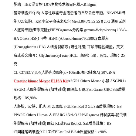
脂糖
- TBE
混合物
1.0%
生物技术级白色粉末
RTsigma
猪肾细胞
;PK(15)
人恶性非霍奇金瘤患者的自然杀伤细胞，
NK-92MI
细
胞
U27
细胞，
KM
小鼠子瘤株米吐尔
Metol,99.0% 55-55-0 25G
通用试剂
人胚肾细胞
(
亚系克隆
);FIP293gamma-
务内酯
gcmmc-Vclqrolcctonq 108-9-
HA Others H5N1
甲型
H5N1 (A/duck/Hunan/795/2002)
血凝素
(Hemagglutinin / HA)
人细胞裂解液
(
阳性对照
)
甘酸甲脂盐酸盐，英文
名或英文缩写：
Glycine metxyl ester HCL
，级别：
BR
，
98%
，规格：
25
克
CL-0273ECV-304(
人脐内皮细胞
)5
×
106cells/
瓶×
2
辅酶
A(-20
℃
)NA
Creatine kinase M-type ELISA Kit
ASGR1 Others Mouse
小鼠
ASGPR1 /
ASGR1
人细胞裂解液
(
阳性对照
)
固深红
GBCFast Garnet GBC Salt
质量
规格：
BS,90%
人胚胎，皮肤，肌肉
;M-22
固红
3 GLFast Red 3 GL Salt
质量规格：
BS
PPARG Others Human
人
PPARG / Nr1c3 / PPARgamma
杆状病毒
-
昆虫细
胞裂解液
(
阳性对照
)
固红
KL
盐
Fast Red KL Salt
质量规格：
BS
兴国鲤尾鳍细胞
;XGL
固红
BFast Red B Salt
质量规格：
>90%