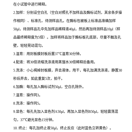
在小试管中进行稀释。
2.
加样：分别设空白孔（空白对照孔不加样品及酶标试剂，其余各步操
作相同）、标准孔、待测样品孔。在酶标包被板上标准品准确加样
50μl
，待测样品孔中先加样品稀释液
40μl
，然后再加待测样品
10μl
（样
品最终稀释度为
5
倍）。加样将样品加于酶标板孔底部，尽量不触及孔
壁，轻轻晃动混匀。
3.
温育：用封板膜封板后置
37
℃
温育
30
分钟。
4.
配液：将
30
倍浓缩洗涤液用蒸馏水
30
倍稀释后备用。
5.
洗涤：小心揭掉封板膜，弃去液体，甩干，每孔加满洗涤液，静置
30
秒后弃去，如此重复
5
次，拍干。
6.
加酶：每孔加入酶标试剂
50μl
，空白孔除外。
7.
温育：操作同
3
。
8.
洗涤：操作同
5
。
9.
显色：每孔先加入显色剂
A50μl
，再加入显色剂
B50μl
，轻轻震荡混
匀，
37
℃
避光显色
15
分钟。
10.
终止：每孔加终止液
50μl
，终止反应（此时蓝色立转黄色）。