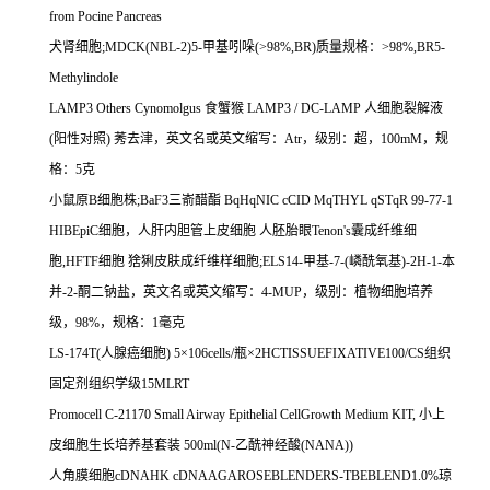
from Pocine Pancreas
犬肾细胞
;MDCK(NBL-2)5-
甲基吲哚
(>98%,BR)
质量规格：
>98%,BR5-
Methylindole
LAMP3 Others Cynomolgus
食蟹猴
LAMP3 / DC-LAMP
人细胞裂解液
(
阳性对照
)
莠去津，英文名或英文缩写：
Atr
，级别：超，
100mM
，规
格：
5
克
小鼠原
B
细胞株
;BaF3
三嵛醋酯
BqHqNIC cCID MqTHYL qSTqR 99-77-1
HIBEpiC
细胞，人肝内胆管上皮细胞
人胚胎眼
Tenon's
囊成纤维细
胞
,HFTF
细胞
猞猁皮肤成纤维样细胞
;ELS14-
甲基
-7-(
嶙酰氧基
)-2H-1-
本
并
-2-
酮二钠盐，英文名或英文缩写：
4-MUP
，级别：植物细胞培养
级，
98%
，规格：
1
毫克
LS-174T(
人腺癌细胞
) 5
×
106cells/
瓶×
2HCTISSUEFIXATIVE100/CS
组织
固定剂组织学级
15MLRT
Promocell C-21170 Small Airway Epithelial CellGrowth Medium KIT,
小上
皮细胞生长培养基套装
500ml(N-
乙酰神经酸
(NANA))
人角膜细胞
cDNAHK cDNAAGAROSEBLENDERS-TBEBLEND1.0%
琼