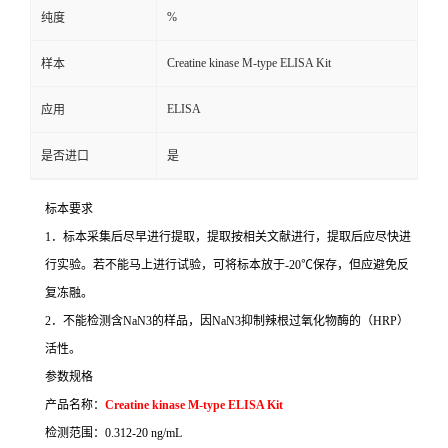
%
纯度
Creatine kinase M-type ELISA Kit
样本
ELISA
应用
是否进口
是
标本要求
1
．标本采集后尽早进行提取，提取按相关文献进行，提取后应尽快进
行实验。若不能马上进行试验，可将标本放于
-20
℃
保存，但应避免反
复冻融。
2
．不能检测含
NaN3
的样品，因
NaN3
抑制辣根过氧化物酶的（
HRP
）
活性。
参数规格
产品名称：
Creatine kinase M-type ELISA Kit
检测范围：
0.312-20 ng/mL