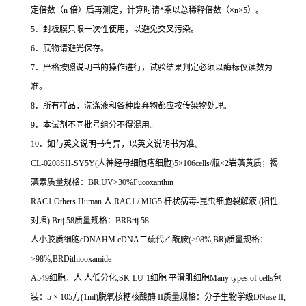
定倍数（
n
倍）后再测定，计算时请
*
乘以总稀释倍数（
×n×5
）。
5
．封板膜只限一次性使用，以避免交叉污染。
6
．底物请避光保存。
7
．严格按照说明书的操作进行，试验结果判定必须以酶标仪读数为
准。
8
．所有样品，洗涤液和各种废弃物都应按传染物处理。
9
．本试剂不同批号组分不得混用。
10
．如与英文说明书有异，以英文说明书为准。
CL-0208SH-SY5Y(
人神经母细胞瘤细胞
)5
×
106cells/
瓶×
2
岩藻黄质；褐
藻素质量规格：
BR,UV>30%Fucoxanthin
RAC1 Others Human
人
RAC1 / MIG5
杆状病毒
-
昆虫细胞裂解液
(
阳性
对照
) Brij 58
质量规格：
BRBrij 58
人小胶质细胞
cDNAHM cDNA
二硫代乙酰胺
(>98%,BR)
质量规格：
>98%,BRDithiooxamide
A549
细胞，人
人低分化
,SK-LU-1
细胞
平滑肌细胞
Many types of cells
包
装：
5
×
105
方
(1ml)
脱氧核糖核酸酶
II
质量规格：分子生物学级
DNase II,