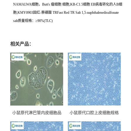
NAMALWA
细胞，
Butt's
瘤细胞
细胞
,KB-C1.5
细胞
EB
病毒转化的人
B
细
胞
;KMY0903
固红
-
萘磺酸
TRFast Red TR Salt 1,5-naphthalenedisulfonate
salt
质量规格：≥
90%(TLC)
相关产品：
小鼠原代淋巴管内皮细胞品
小鼠原代口腔上皮细胞规格
牌