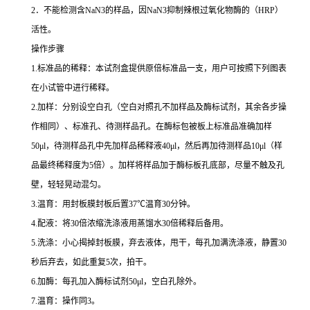
2
．不能检测含
NaN3
的样品，因
NaN3
抑制辣根过氧化物酶的（
HRP
）
活性。
操作步骤
1.
标准品的稀释：本试剂盒提供原倍标准品一支，用户可按照下列图表
在小试管中进行稀释。
2.
加样：分别设空白孔（空白对照孔不加样品及酶标试剂，其余各步操
作相同）、标准孔、待测样品孔。在酶标包被板上标准品准确加样
50μl
，待测样品孔中先加样品稀释液
40μl
，然后再加待测样品
10μl
（样
品最终稀释度为
5
倍）。加样将样品加于酶标板孔底部，尽量不触及孔
壁，轻轻晃动混匀。
3.
温育：用封板膜封板后置
37
℃
温育
30
分钟。
4.
配液：将
30
倍浓缩洗涤液用蒸馏水
30
倍稀释后备用。
5.
洗涤：小心揭掉封板膜，弃去液体，甩干，每孔加满洗涤液，静置
30
秒后弃去，如此重复
5
次，拍干。
6.
加酶：每孔加入酶标试剂
50μl
，空白孔除外。
7.
温育：操作同
3
。