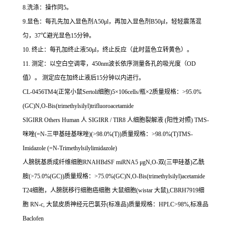
8.
洗涤：操作同
5
。
9.
显色：每孔先加入显色剂
A50μl
，再加入显色剂
B50μl
，轻轻震荡混
匀，
37
℃
避光显色
15
分钟。
10.
终止：每孔加终止液
50μl
，终止反应（此时蓝色立转黄色）。
11.
测定：以空白空调零，
450nm
波长依序测量各孔的吸光度（
OD
值）。
测定应在加终止液后
15
分钟以内进行。
CL-0456TM4(
正常小鼠
Sertoli
细胞
)5
×
106cells/
瓶×
2
质量规格：
>95.0%
(GC)N,O-Bis(trimethylsilyl)trifluoroacetamide
SIGIRR Others Human
人
SIGIRR / TIR8
人细胞裂解液
(
阳性对照
) TMS-
咪唑
(=N-
三甲基硅基咪唑
)(>98.0%(T))
质量规格：
>98.0%(T)TMS-
Imidazole (=N-Trimethylsilylimidazole)
人膀胱基质成纤维细胞
RNAHBdSF miRNA5
μ
gN,O-
双
(
三甲硅基
)
乙酰
胺
(>75.0%(GC))
质量规格：
>75.0%(GC)N,O-Bis(trimethylsilyl)acetamide
T24
细胞，人膀胱移行细胞癌细胞
大鼠细胞
(wistar
大鼠
),CBRH7919
细
胞
RN-c,
大鼠皮质神经元巴氯芬
(
标准品
)
质量规格：
HPLC>98%,
标准品
Baclofen