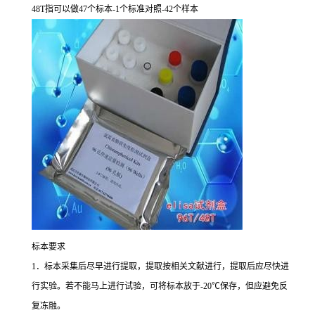
48T
指可以做
47
个标本
-1
个标准对照
-42
个样本
标本要求
1
．标本采集后尽早进行提取，提取按相关文献进行，提取后应尽快进
行实验。若不能马上进行试验，可将标本放于
-20
℃
保存，但应避免反
复冻融。