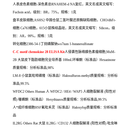
人表皮色素细胞
-
深色素总
RNAHEM-d NA
复红，英文名或英文缩写：
Fuchsin acid
，级别：
BR
，
75%
，规格：
1
克
盘羊皮肤细胞
;ASHS2
中国仓鼠二氢叶酸还原酶缺陷细胞，
CHO/dhFr-
细胞
Ca763
细胞，
615
小鼠株结晶硅，英文名或英文缩写：
Silicon
，级
别：
AR
，
99%
，规格：
5
克
转化细胞
2386-54-1
丁烷磺酸钠
wo7ium 1-butanesulfonate
C-C motif chemokine 28 ELISA Kit
人侵袭性脉络膜色素瘤细胞
;MuM-
2B
大鼠皮下脂肪细胞完全培养基
100mL
环嗪酮（标准品）
Hexazinone
质量规格：分析标准品
,98%
LM-8
小鼠氯吡嘧磺隆（标准品）
Halosulfuron-methyl
质量规格：分析标
准品
,99.5%
WFDC2 Others Human
人
WFDC2 / HE4 / WAP5
人细胞裂解液
(
阳性对
照
)
噻螨酮（标准品）
Hexythiazox
质量规格：分析标准品
,99.5%
人*成纤维细胞
HSF
氟吡禾灵（标准品）
Haloxyfop
质量规格：分析标准
品
IL2RG Others Rat
大鼠
IL2RG / CD132
人细胞裂解液
(
阳性对照
)
吡虫啉