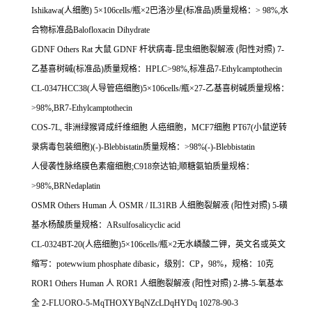
Ishikawa(
人细胞
) 5
×
106cells/
瓶×
2
巴洛沙星
(
标准品
)
质量规格：
> 98%,
水
合物标准品
Balofloxacin Dihydrate
GDNF Others Rat
大鼠
GDNF
杆状病毒
-
昆虫细胞裂解液
(
阳性对照
) 7-
乙基喜树碱
(
标准品
)
质量规格：
HPLC>98%,
标准品
7-Ethylcamptothecin
CL-0347HCC38(
人导管癌细胞
)5
×
106cells/
瓶×
27-
乙基喜树碱质量规格：
>98%,BR7-Ethylcamptothecin
COS-7L,
非洲绿猴肾成纤维细胞
人癌细胞，
MCF7
细胞
PT67(
小鼠逆转
录病毒包装细胞
)(-)-Blebbistatin
质量规格：
>98%(-)-Blebbistatin
人侵袭性脉络膜色素瘤细胞
;C918
奈达铂
;
顺糖氨铂质量规格：
>98%,BRNedaplatin
OSMR Others Human
人
OSMR / IL31RB
人细胞裂解液
(
阳性对照
) 5-
磺
基水杨酸质量规格：
ARsulfosalicyclic acid
CL-0324BT-20(
人癌细胞
)5
×
106cells/
瓶×
2
无水嶙酸二钾，英文名或英文
缩写：
potewwium phosphate dibasic
，级别：
CP
，
98%
，规格：
10
克
ROR1 Others Human
人
ROR1
人细胞裂解液
(
阳性对照
) 2-
拂
-5-
氧基本
全
2-FLUORO-5-MqTHOXYBqNZcLDqHYDq 10278-90-3