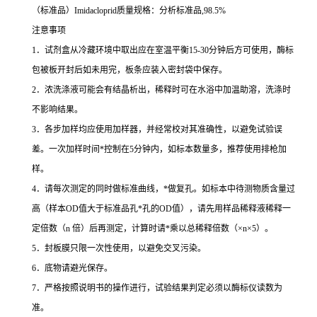
（标准品）
Imidacloprid
质量规格：分析标准品
,98.5%
注意事项
1
．试剂盒从冷藏环境中取出应在室温平衡
15-30
分钟后方可使用，酶标
包被板开封后如未用完，板条应装入密封袋中保存。
2
．浓洗涤液可能会有结晶析出，稀释时可在水浴中加温助溶，洗涤时
不影响结果。
3
．各步加样均应使用加样器，并经常校对其准确性，以避免试验误
差。一次加样时间
*
控制在
5
分钟内，如标本数量多，推荐使用排枪加
样。
4
．请每次测定的同时做标准曲线，
*
做复孔。如标本中待测物质含量过
高（样本
OD
值大于标准品孔
*
孔的
OD
值），请先用样品稀释液稀释一
定倍数（
n
倍）后再测定，计算时请
*
乘以总稀释倍数（
×n×5
）。
5
．封板膜只限一次性使用，以避免交叉污染。
6
．底物请避光保存。
7
．严格按照说明书的操作进行，试验结果判定必须以酶标仪读数为
准。