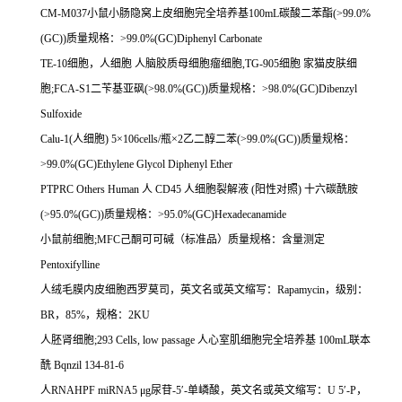
CM-M037
小鼠小肠隐窝上皮细胞完全培养基
100mL
碳酸二苯酯
(>99.0%
(GC))
质量规格：
>99.0%(GC)Diphenyl Carbonate
TE-10
细胞，人细胞
人脑胶质母细胞瘤细胞
,TG-905
细胞
家猫皮肤细
胞
;FCA-S1
二苄基亚砜
(>98.0%(GC))
质量规格：
>98.0%(GC)Dibenzyl
Sulfoxide
Calu-1(
人细胞
) 5
×
106cells/
瓶×
2
乙二醇二苯
(>99.0%(GC))
质量规格：
>99.0%(GC)Ethylene Glycol Diphenyl Ether
PTPRC Others Human
人
CD45
人细胞裂解液
(
阳性对照
)
十六碳酰胺
(>95.0%(GC))
质量规格：
>95.0%(GC)Hexadecanamide
小鼠前细胞
;MFC
己酮可可碱（标准品）质量规格：含量测定
Pentoxifylline
人绒毛膜内皮细胞西罗莫司，英文名或英文缩写：
Rapamycin
，级别：
BR
，
85%
，规格：
2KU
人胚肾细胞
;293 Cells, low passage
人心室肌细胞完全培养基
100mL
联本
酰
Bqnzil 134-81-6
人
RNAHPF miRNA5
μ
g
尿苷
-5
′
-
单嶙酸，英文名或英文缩写：
U 5
′
-P
，