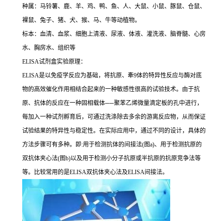
种属：马铃薯、鹿、羊、鸡、鸭、鱼、人、大鼠、小鼠、豚鼠、仓鼠、
裸鼠、兔子、猪、犬、猴、马、牛等动植物。
标本：血清、血浆、细胞上清液、尿液、体液、灌洗液、脑脊髓、心房
水、胸房水、组织等
ELISA
试剂盒实验原理：
ELISA
是以免疫学反应为基础，将抗原、牽
9
体的特异性反应与酶对底
物的高效催化作用相结合起来的一种敏感性很高的试验技术。由于抗
原、抗体的反应在一种固相载体
──
聚苯乙烯微量滴定板的孔中进行，
每加入一种试剂孵育后，可通过洗涤除去多余的游离反应物，从而保证
试验结果的特异性与稳定性。在实际应用中，通过不同的设计，具体的
方法步骤可有多种。即
:
用于检测抗体的间接法
(
图
a)
、用于检测抗原的
双抗体夹心法
(
图
b)
以及用于检测小分子抗原或半抗原的抗原竞争法等
等。比较常用的是
ELISA
双抗体夹心法及
ELISA
间接法。