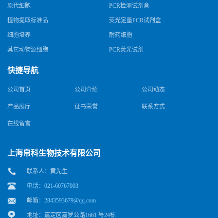
原代细胞
PCR检测试剂盒
植物提取标准品
荧光定量PCR试剂盒
细胞培养
耐药细胞
其它动物源细胞
PCR荧光试剂
快捷导航
公司首页
公司介绍
公司动态
产品展厅
证书荣誉
联系方式
在线留言
上海帛科生物技术有限公司
联系人：黄先生
电话：021-60767003
邮箱：
2843593679@qq.com
地址：嘉定区嘉罗公路1661 号24栋