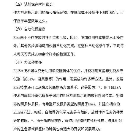
（五）试剂保存时间较长
作为检测指示剂用的酶和酶标记物，在低温或干燥条件下相对稳定，可
保存半年至数年之久。
（六）自动化程度高
Elisa
由于不存在放射性同位素污染，因此，除加待测样本需要人工操作
外，其他各步骤均可用仪器自动化完成。在这种自动化条件下，平均每
人每天可完成
2000
余个样本的检测工作。
（七）方法种类多
ELISA
技术可以充分利用单克隆抗体的优点，并能利用某些非免疫反应
试剂（如
SPA
、凝集素等）的作用，发展成为许多新方法。此外，发展
Elisa
技术还可以从酶及其底物两方面着手。这是因为：
*
，用于
ELISA
技术的酶其种类远远多于可用作
RIA
检测指示剂的放射性同位素。生物
界的酶多种多样，有希望开发很多类型的酶用于
Elisa
，并建立相应的
ELISA
方法。相反，自然界的化学元素是有限的，放射性同位素的种类
更加有限。
*
，由于酶的多样性，酶作用底物也有多种多样，与此相对
应的生色源或供氢体的种类也有远大的开发和发展潜力。