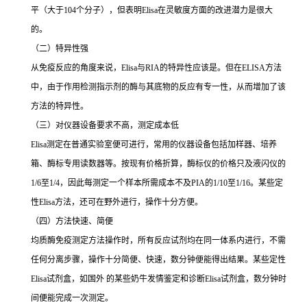
平（大于
104
个分子），但表明
Elisa
在灵敏度方面的改进潜力是很大
的。
（二）特异性强
从免疫反应的角度来说，
Elisa
与
RIA
的特异性应该是。但在
ELISA
方法
中，由于作用检测指示剂的酶与其底物的反应有专一性，从而增加了该
方法的特异性。
（三）对仪器设备要求不高，测定成本低
Elisa
测定在普通实验室便可进行，常用的仪器设备包括加样器、培养
箱、酶标专用读数器等。按现有价格折算，酶标仪的价格只及液闪仪的
1/6
至
1/4
，因此每测定一个样本所需成本不及
PIA
的
1/10
至
1/16
。某些定
性
Elisa
方法，还可在野外进行，操作十分方便。
（四）方法快速、简便
均质酶免疫测定方法操作时，所有反应试剂均在同一体系内进行，不需
任何分离步骤，操作十分简便、快速，数分钟便能得出结果。某些定性
Elisa
试剂盒，如国外 的某些奶牛发情鉴定和诊断
Elisa
试剂盒，数分钟时
间便能完成一次测定。