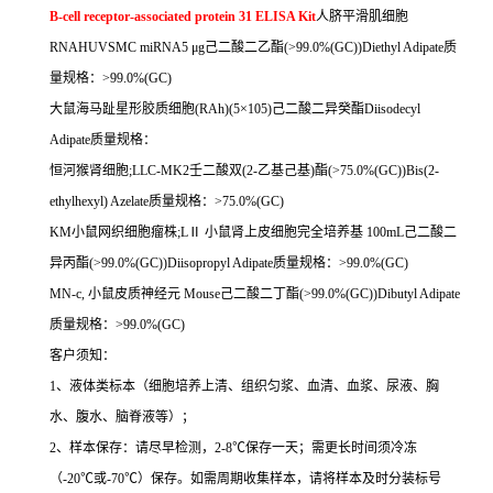
B-cell receptor-associated protein 31 ELISA Kit
人脐平滑肌细胞
RNAHUVSMC miRNA5
μ
g
己二酸二乙酯
(>99.0%(GC))Diethyl Adipate
质
量规格：
>99.0%(GC)
大鼠海马趾星形胶质细胞
(RAh)(5
×
105)
己二酸二异癸酯
Diisodecyl
Adipate
质量规格：
恒河猴肾细胞
;LLC-MK2
壬二酸双
(2-
乙基己基
)
酯
(>75.0%(GC))Bis(2-
ethylhexyl) Azelate
质量规格：
>75.0%(GC)
KM
小鼠网织细胞瘤株
;L
Ⅱ
小鼠肾上皮细胞完全培养基
100mL
己二酸二
异丙酯
(>99.0%(GC))Diisopropyl Adipate
质量规格：
>99.0%(GC)
MN-c,
小鼠皮质神经元
Mouse
己二酸二丁酯
(>99.0%(GC))Dibutyl Adipate
质量规格：
>99.0%(GC)
客户须知：
1
、液体类标本（细胞培养上清、组织匀浆、血清、血浆、尿液、胸
水、腹水、脑脊液等）；
2
、样本保存：请尽早检测，
2-8
℃
保存一天；需更长时间须冷冻
（
-20
℃
或
-70
℃
）保存。如需周期收集样本，请将样本及时分装标号