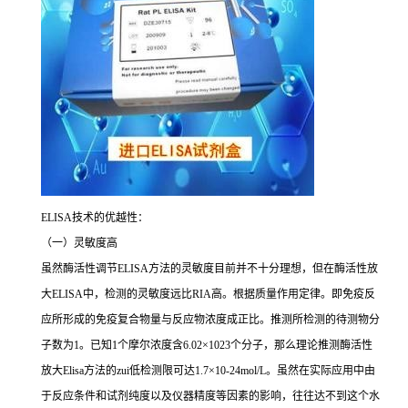
ELISA
技术的优越性：
（一）灵敏度高
虽然酶活性调节
ELISA
方法的灵敏度目前并不十分理想，但在酶活性放
大
ELISA
中，检测的灵敏度远比
RIA
高。根据质量作用定律。即免疫反
应所形成的免疫复合物量与反应物浓度成正比。推测所检测的待测物分
子数为
1
。已知
1
个摩尔浓度含
6.02×1023
个分子，那么理论推测酶活性
放大
Elisa
方法的
zui
低检测限可达
1.7×10-24mol/L
。虽然在实际应用中由
于反应条件和试剂纯度以及仪器精度等因素的影响，往往达不到这个水