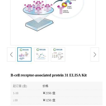
B-cell receptor-associated protein 31 ELISA Kit
起订量 (盒)
价格
1-10
￥
2350 /盒
≥10
￥
1250 /盒