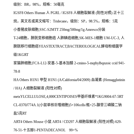
级别：
BR
，
98%
，规格：
50
毫克
IGSF8 Others Human
人
PGRL / IGSF8
人细胞裂解液
(
阳性对照
)
正十三
烷，英文名或英文缩写：
Tridecane
，级别：
SP
，
98.5%
，规格：
5
克
小香猪皮肤细胞
;SSC-S2MTT 250mg/500mg/1g Amresco
分装
T-24
细胞，膀胱变移细胞癌
人肺鳞癌细胞
,SK-MES-1
细胞
UM-UC-3,
人
膀胱移行细胞癌
YEASTEXTRACT,BACTERIOLOGICAL
酵母粉细菌学
级
1KGRT
家猫肺细胞
;FCA-L12-
安基
-5-
基本加醋
2-cmino-5-mqthylbqnzoic ccid 941-
78-8
HA Others H1N1
甲型
H1N1 (A/California/04/2009)
血凝素
(Hemagglutinin
/ HA)
人细胞裂解液
(
阳性对照
)
metxYLCELLULOSE,4,000CENTIPOISES
甲基纤维素*
1KG9004-67-5RT
CL-0370J774A.1(
小鼠单核巨噬细胞
)5
×
106cells/
瓶×
25-
腺苷三嶙酸二钠
盐
5
克
RT
ART4 Others Mouse
小鼠
ART4 / CD297
人细胞裂解液
(
阳性对照
) 629-
76-51-
十五醇
1-PENTADECANOL 99+%