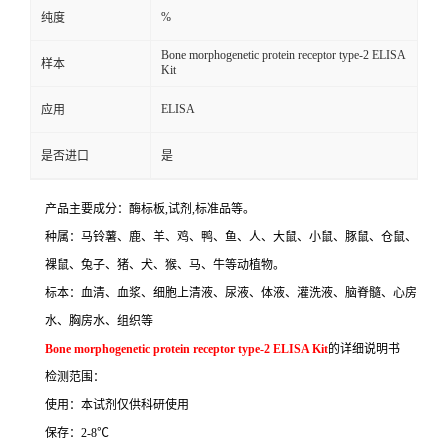
%
纯度
Bone morphogenetic protein receptor type-2 ELISA
样本
Kit
ELISA
应用
是否进口
是
产品主要成分：酶标板
,
试剂
,
标准品等。
种属：马铃薯、鹿、羊、鸡、鸭、鱼、人、大鼠、小鼠、豚鼠、仓鼠、
裸鼠、兔子、猪、犬、猴、马、牛等动植物。
标本：血清、血浆、细胞上清液、尿液、体液、灌洗液、脑脊髓、心房
水、胸房水、组织等
Bone morphogenetic protein receptor type-2 ELISA Kit
的详细说明书
检测范围：
使用：本试剂仅供科研使用
保存：
2-8
℃