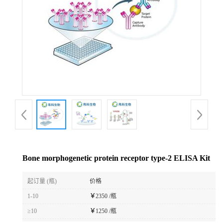
Bone morphogenetic protein receptor type-2 ELISA Kit
起订量 (瓶)
价格
1-10
￥
2350 /瓶
≥10
￥
1250 /瓶