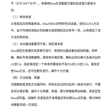
平（大于
104
个分子），但表明
Elisa
在灵敏度方面的改进潜力是很大
的。
（二）特异性强
从免疫反应的角度来说，
Elisa
与
RIA
的特异性应该是。但在
ELISA
方法
中，由于作用检测指示剂的酶与其底物的反应有专一性，从而增加了该
方法的特异性。
（三）对仪器设备要求不高，测定成本低
Elisa
测定在普通实验室便可进行，常用的仪器设备包括加样器、培养
箱、酶标专用读数器等。按现有价格折算，酶标仪的价格只及液闪仪的
1/6
至
1/4
，因此每测定一个样本所需成本不及
PIA
的
1/10
至
1/16
。某些定
性
Elisa
方法，还可在野外进行，操作十分方便。
（四）方法快速、简便
均质酶免疫测定方法操作时，所有反应试剂均在同一体系内进行，不需
任何分离步骤，操作十分简便、快速，数分钟便能得出结果。某些定性
Elisa
试剂盒，如国外 的某些奶牛发情鉴定和诊断
Elisa
试剂盒，数分钟时
间便能完成一次测定。