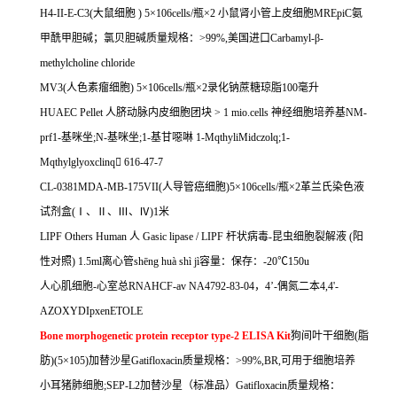
H4-II-E-C3(
大鼠细胞
) 5
×
106cells/
瓶×
2
小鼠肾小管上皮细胞
MREpiC
氨
甲酰甲胆碱；氯贝胆碱质量规格：
>99%,
美国进口
Carbamyl-
β
-
methylcholine chloride
MV3(
人色素瘤细胞
) 5
×
106cells/
瓶×
2
录化钠蔗糖琼脂
100
毫升
HUAEC Pellet
人脐动脉内皮细胞团块
> 1 mio.cells
神经细胞培养基
NM-
prf1-
基咪坐
;N-
基咪坐
;1-
基甘噁啉
1-MqthyliMidczolq;1-
Mqthylglyoxclinq

616-47-7
CL-0381MDA-MB-175VII(
人导管癌细胞
)5
×
106cells/
瓶×
2
革兰氏染色液
试剂盒
(
Ⅰ、Ⅱ、Ⅲ、Ⅳ
)1
米
LIPF Others Human
人
Gasic lipase / LIPF
杆状病毒
-
昆虫细胞裂解液
(
阳
性对照
) 1.5ml
离心管
sh
ē
ng hu
à
sh
ì
j
ì容量：保存：
-20
℃
150u
人心肌细胞
-
心室总
RNAHCF-av NA4792-83-04
，
4
’
-
偶氮二本
4,4'-
AZOXYDIpxenETOLE
Bone morphogenetic protein receptor type-2 ELISA Kit
狗间叶干细胞
(
脂
肪
)(5
×
105)
加替沙星
Gatifloxacin
质量规格：
>99%,BR,
可用于细胞培养
小耳猪肺细胞
;SEP-L2
加替沙星（标准品）
Gatifloxacin
质量规格：