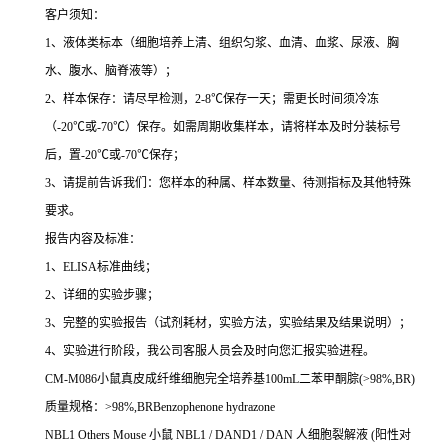
客户须知：
1
、液体类标本（细胞培养上清、组织匀浆、血清、血浆、尿液、胸
水、腹水、脑脊液等）；
2
、样本保存：请尽早检测，
2-8
℃
保存一天；需更长时间须冷冻
（
-20
℃
或
-70
℃
）保存。如需周期收集样本，请将样本及时分装标号
后，置
-20
℃
或
-70
℃
保存；
3
、请提前告诉我们：您样本的种属、样本数量、待测指标及其他特殊
要求。
报告内容及标准：
1
、
ELISA
标准曲线；
2
、详细的实验步骤；
3
、完整的实验报告（试剂耗材，实验方法，实验结果及结果说明）；
4
、实验进行阶段，我公司客服人员会及时向您汇报实验进程。
CM-M086
小鼠真皮成纤维细胞完全培养基
100mL
二苯甲酮腙
(>98%,BR)
质量规格：
>98%,BRBenzophenone hydrazone
NBL1 Others Mouse
小鼠
NBL1 / DAND1 / DAN
人细胞裂解液
(
阳性对