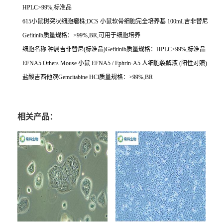
HPLC>99%,
标准品
615
小鼠树突状细胞瘤株
;DCS
小鼠软骨细胞完全培养基
100mL
吉非替尼
Gefitinib
质量规格：
>99%,BR,
可用于细胞培养
细胞名称
种属吉非替尼
(
标准品
)Gefitinib
质量规格：
HPLC>99%,
标准品
EFNA5 Others Mouse
小鼠
EFNA5 / Ephrin-A5
人细胞裂解液
(
阳性对照
)
盐酸吉西他滨
Gemcitabine HCl
质量规格：
>99%,BR
相关产品：