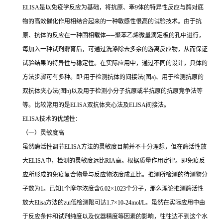
ELISA
是以免疫学反应为基础，将抗原、牽
9
体的特异性反应与酶对底
物的高效催化作用相结合起来的一种敏感性很高的试验技术。由于抗
原、抗体的反应在一种固相载体
──
聚苯乙烯微量滴定板的孔中进行，
每加入一种试剂孵育后，可通过洗涤除去多余的游离反应物，从而保证
试验结果的特异性与稳定性。在实际应用中，通过不同的设计，具体的
方法步骤可有多种。即
:
用于检测抗体的间接法
(
图
a)
、用于检测抗原的
双抗体夹心法
(
图
b)
以及用于检测小分子抗原或半抗原的抗原竞争法等
等。比较常用的是
ELISA
双抗体夹心法及
ELISA
间接法。
ELISA
技术的优越性：
（一）灵敏度高
虽然酶活性调节
ELISA
方法的灵敏度目前并不十分理想，但在酶活性放
大
ELISA
中，检测的灵敏度远比
RIA
高。根据质量作用定律。即免疫反
应所形成的免疫复合物量与反应物浓度成正比。推测所检测的待测物分
子数为
1
。已知
1
个摩尔浓度含
6.02×1023
个分子，那么理论推测酶活性
放大
Elisa
方法的
zui
低检测限可达
1.7×10-24mol/L
。虽然在实际应用中由
于反应条件和试剂纯度以及仪器精度等因素的影响，往往达不到这个水