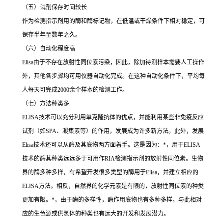
（五）试剂保存时间较长
作为检测指示剂用的酶和酶标记物，在低温或干燥条件下相对稳定，可
保存半年至数年之久。
（六）自动化程度高
Elisa
由于不存在放射性同位素污染，因此，除加待测样本需要人工操作
外，其他各步骤均可用仪器自动化完成。在这种自动化条件下，平均每
人每天可完成
2000
余个样本的检测工作。
（七）方法种类多
ELISA
技术可以充分利用单克隆抗体的优点，并能利用某些非免疫反应
试剂（如
SPA
、凝集素等）的作用，发展成为许多新方法。此外，发展
Elisa
技术还可以从酶及其底物两方面着手。这是因为：
*
，用于
ELISA
技术的酶其种类远远多于可用作
RIA
检测指示剂的放射性同位素。生物
界的酶多种多样，有希望开发很多类型的酶用于
Elisa
，并建立相应的
ELISA
方法。相反，自然界的化学元素是有限的，放射性同位素的种类
更加有限。
*
，由于酶的多样性，酶作用底物也有多种多样，与此相对
应的生色源或供氢体的种类也有远大的开发和发展潜力。