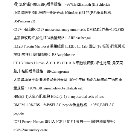
照
)
氯化铋
(>98%,BR)
质量规格：
>98%,BRBismuth (III) chloride
小鼠膀胱平滑肌细胞完全培养基
100mL
丽春红
2R(BS)
质量规格：
BSPonceau 2R
C127
小鼠细胞
C127 mouse mammary tumor cells DMEM
培养基
+10%FBS
孟加拉玫瑰红
,
酸性红
94
质量规格：
ARRose bengal
IL12B Protein Marmoset
重组绒猴
IL12B / IL-12B
蛋白
(Fc
标签
)
偶氮荧光
桃红
,
酸性红
1
质量规格：
BSAzophloxine
CD1B Others Human
人
CD1B / CD1A
人细胞裂解液
(
阳性对照
)
角叉菜
胶
;
卡拉胶质量规格：
BRCarrageenan
大鼠肾动脉平滑肌细胞完全培养基
100mL
牛磺胆酸
-3-
硫酸酯二钠盐质
量规格：
>90%,BRTaurocholate-3-sulfate,di salt
H9c2(2-1)
大鼠心肌细胞
H9c2 (2-1) in myocardial cells of rats
DMEM+10%FBS+1%P/SFLAG peptide
质量规格：
>95%,BRFLAG
peptide
IGF1 Protein Human
重组人
IGF1 / IGF-I
蛋白十一
1
酸锌质量规格：
>98%Zinc undecylenate