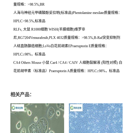
量规格：
>98.5%,BR
人海马神经元甲磺酸酚妥拉明
(
标准品
)Phentolamine mesilate
质量规格：
HPLC>98.5%,
标准品
RLFs,
大鼠
R1000
细胞
WISH(
羊膜细胞
)
维罗非
尼
,RG7204Vemurafenib,PLX 4032
质量规格：
>98.5%,B-Raf
突变抑制剂
人结直肠腺癌细胞
;LoVo
白花前胡素
EPraeruptorin E
质量规格：
HPLC
≥
98%
，标准品
CA4 Others Mouse
小鼠
Car4 / CA4 / CAIV
人细胞裂解液
(
阳性对照
)
白
花前胡甲素（标准品）
Praeruptorin A
质量规格：
HPLC
≥
98%
，标准品
相关产品：