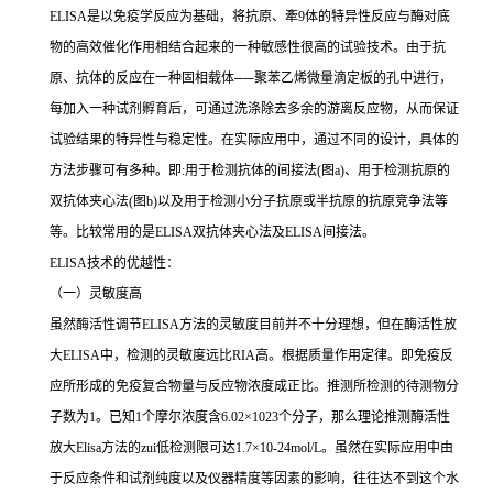
ELISA
是以免疫学反应为基础，将抗原、牽
9
体的特异性反应与酶对底
物的高效催化作用相结合起来的一种敏感性很高的试验技术。由于抗
原、抗体的反应在一种固相载体
──
聚苯乙烯微量滴定板的孔中进行，
每加入一种试剂孵育后，可通过洗涤除去多余的游离反应物，从而保证
试验结果的特异性与稳定性。在实际应用中，通过不同的设计，具体的
方法步骤可有多种。即
:
用于检测抗体的间接法
(
图
a)
、用于检测抗原的
双抗体夹心法
(
图
b)
以及用于检测小分子抗原或半抗原的抗原竞争法等
等。比较常用的是
ELISA
双抗体夹心法及
ELISA
间接法。
ELISA
技术的优越性：
（一）灵敏度高
虽然酶活性调节
ELISA
方法的灵敏度目前并不十分理想，但在酶活性放
大
ELISA
中，检测的灵敏度远比
RIA
高。根据质量作用定律。即免疫反
应所形成的免疫复合物量与反应物浓度成正比。推测所检测的待测物分
子数为
1
。已知
1
个摩尔浓度含
6.02×1023
个分子，那么理论推测酶活性
放大
Elisa
方法的
zui
低检测限可达
1.7×10-24mol/L
。虽然在实际应用中由
于反应条件和试剂纯度以及仪器精度等因素的影响，往往达不到这个水