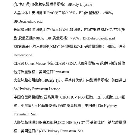
(
阳性对照
)
多聚赖氨酸质量规格：
BRPoly-L-lysine
人晶状体上皮细胞
HLEpiC
癸二酸
(>96%
，
BR)
质量规格：
>96%
，
BRDecanedioic acid
长尾绿猴胚胎细胞
;4179
病毒转染小鼠细胞，
PT-67
细胞
SMMC-7721(
细
胞
)
脱氢乙酸
(>98%
，
BR)
质量规格：
>98%
，
BRDehydroacetic acid
EB
病毒转化的人
B
细胞
;KMY1036
脱羰秋水仙碱质量规格：
>98%
，进分
Demecolcine
CD320 Others Mouse
小鼠
CD320 / 8D6A
人细胞裂解液
(
阳性对照
)
普伐
他汀质量规格：美国进口
Pravastatin
大鼠胚胎心肌细胞
;H9c2(2-1)3-
α
-
羟基普伐他汀内酯质量规格：美国进口
3
α
-Hydroxy Pravastatin Lactone
中国仓鼠卵巢细胞
(
亚系克隆
);CHO-HCV-NS3
细胞，
RH-35
细胞
EL-4
细
胞，小鼠瘤
3-
α
-
羟基普伐他汀钠盐质量规格：美国进口
3
α
-Hydroxy
Pravastatin Salt
人胚胎肠粘膜组织来源细胞
;CCC-HIE-2(S)-3
’’
-
羟基普伐他汀钠盐质量规
格：美国进口
(S)-3
’’
-Hydroxy Pravastatin Salt