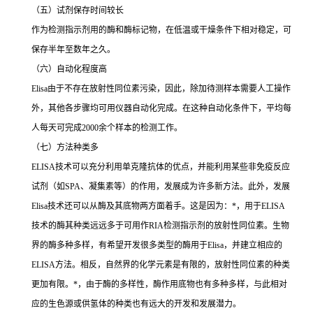
（五）试剂保存时间较长
作为检测指示剂用的酶和酶标记物，在低温或干燥条件下相对稳定，可
保存半年至数年之久。
（六）自动化程度高
Elisa
由于不存在放射性同位素污染，因此，除加待测样本需要人工操作
外，其他各步骤均可用仪器自动化完成。在这种自动化条件下，平均每
人每天可完成
2000
余个样本的检测工作。
（七）方法种类多
ELISA
技术可以充分利用单克隆抗体的优点，并能利用某些非免疫反应
试剂（如
SPA
、凝集素等）的作用，发展成为许多新方法。此外，发展
Elisa
技术还可以从酶及其底物两方面着手。这是因为：
*
，用于
ELISA
技术的酶其种类远远多于可用作
RIA
检测指示剂的放射性同位素。生物
界的酶多种多样，有希望开发很多类型的酶用于
Elisa
，并建立相应的
ELISA
方法。相反，自然界的化学元素是有限的，放射性同位素的种类
更加有限。
*
，由于酶的多样性，酶作用底物也有多种多样，与此相对
应的生色源或供氢体的种类也有远大的开发和发展潜力。