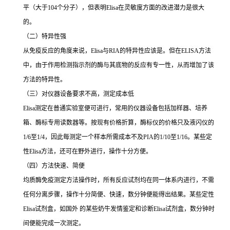
平（大于
104
个分子），但表明
Elisa
在灵敏度方面的改进潜力是很大
的。
（二）特异性强
从免疫反应的角度来说，
Elisa
与
RIA
的特异性应该是。但在
ELISA
方法
中，由于作用检测指示剂的酶与其底物的反应有专一性，从而增加了该
方法的特异性。
（三）对仪器设备要求不高，测定成本低
Elisa
测定在普通实验室便可进行，常用的仪器设备包括加样器、培养
箱、酶标专用读数器等。按现有价格折算，酶标仪的价格只及液闪仪的
1/6
至
1/4
，因此每测定一个样本所需成本不及
PIA
的
1/10
至
1/16
。某些定
性
Elisa
方法，还可在野外进行，操作十分方便。
（四）方法快速、简便
均质酶免疫测定方法操作时，所有反应试剂均在同一体系内进行，不需
任何分离步骤，操作十分简便、快速，数分钟便能得出结果。某些定性
Elisa
试剂盒，如国外 的某些奶牛发情鉴定和诊断
Elisa
试剂盒，数分钟时
间便能完成一次测定。