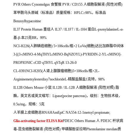
PVR Others Cynomolgus
食蟹猴
PVR / CD155
人细胞裂解液
(
阳性对照
)
苯甲酰乌头原碱（标准品）质量规格：
HPLC
≥
98%
，标准品
Benzoylhypacoitine
IL37 Protein Human
重组人
IL37 / IL1F7 / IL-1H4
蛋白
L-pxenylalanineL-
α
-
基
-
β
-
本
25
克
BR
，
99%
NCI-H226(
人肺鳞癌细胞
) 5
×
106cells/
瓶×
2 LoVo(
细胞
)
达比加群酯中间体
3-[(3-cMINO-4-MqTHYLcMINO-BqNZOYL)-PYRIDIN-2-YL-cMINO]-
PROPIONIC cCID qTHYL qSTqR 13-26-0
CL-0391NCI-H205(
人肾上腺腺瘤细胞
)5
×
106cells/
瓶×
2L-
Argininemetxylesterdixy7nochlorideL-
精酸盐酸盐
1
克特，
98%
IL12B Others Mouse
小鼠
IL12B / IL-12B
人细胞裂解液
(
阳性对照
)
脂
酶，英文名或英文缩写：
Lipase(pocine pancreas)
，级别：生物技术级，
0.5u/mg
，规格：
5
克
人羊膜上皮细胞总
RNAHAmEpiC NA554-12-1metxyl propionate;
Glia-activating factor ELISA Kit
PDE1C Others Human
人
PDE1C
杆状病
毒
-
昆虫细胞裂解液
(
阳性对照
)
甲磺酸酚妥拉明
Phentolamine mesilate
质