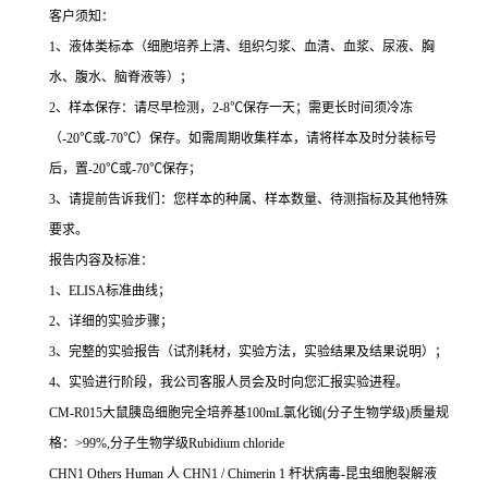
客户须知：
1
、液体类标本（细胞培养上清、组织匀浆、血清、血浆、尿液、胸
水、腹水、脑脊液等）；
2
、样本保存：请尽早检测，
2-8
℃
保存一天；需更长时间须冷冻
（
-20
℃
或
-70
℃
）保存。如需周期收集样本，请将样本及时分装标号
后，置
-20
℃
或
-70
℃
保存；
3
、请提前告诉我们：您样本的种属、样本数量、待测指标及其他特殊
要求。
报告内容及标准：
1
、
ELISA
标准曲线；
2
、详细的实验步骤；
3
、完整的实验报告（试剂耗材，实验方法，实验结果及结果说明）；
4
、实验进行阶段，我公司客服人员会及时向您汇报实验进程。
CM-R015
大鼠胰岛细胞完全培养基
100mL
氯化铷
(
分子生物学级
)
质量规
格：
>99%,
分子生物学级
Rubidium chloride
CHN1 Others Human
人
CHN1 / Chimerin 1
杆状病毒
-
昆虫细胞裂解液