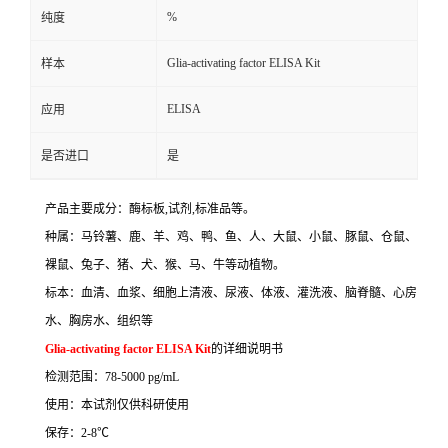
%
纯度
Glia-activating factor ELISA Kit
样本
ELISA
应用
是否进口
是
产品主要成分：酶标板
,
试剂
,
标准品等。
种属：马铃薯、鹿、羊、鸡、鸭、鱼、人、大鼠、小鼠、豚鼠、仓鼠、
裸鼠、兔子、猪、犬、猴、马、牛等动植物。
标本：血清、血浆、细胞上清液、尿液、体液、灌洗液、脑脊髓、心房
水、胸房水、组织等
Glia-activating factor ELISA Kit
的详细说明书
检测范围：
78-5000 pg/mL
使用：本试剂仅供科研使用
保存：
2-8
℃