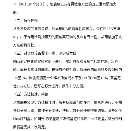
平（大于
104
个分子），但表明
Elisa
在灵敏度方面的改进潜力是很大
的。
（二）特异性强
从免疫反应的角度来说，
Elisa
与
RIA
的特异性应该是。但在
ELISA
方法
中，由于作用检测指示剂的酶与其底物的反应有专一性，从而增加了该
方法的特异性。
（三）对仪器设备要求不高，测定成本低
Elisa
测定在普通实验室便可进行，常用的仪器设备包括加样器、培养
箱、酶标专用读数器等。按现有价格折算，酶标仪的价格只及液闪仪的
1/6
至
1/4
，因此每测定一个样本所需成本不及
PIA
的
1/10
至
1/16
。某些定
性
Elisa
方法，还可在野外进行，操作十分方便。
（四）方法快速、简便
均质酶免疫测定方法操作时，所有反应试剂均在同一体系内进行，不需
任何分离步骤，操作十分简便、快速，数分钟便能得出结果。某些定性
Elisa
试剂盒，如国外 的某些奶牛发情鉴定和诊断
Elisa
试剂盒，数分钟时
间便能完成一次测定。