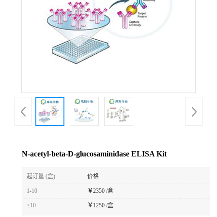
N-acetyl-beta-D-glucosaminidase ELISA Kit
起订量 (盒)
价格
1-10
￥
2350 /盒
≥10
￥
1250 /盒