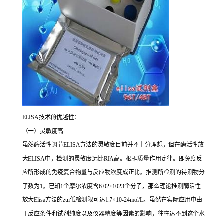
ELISA
技术的优越性：
（一）灵敏度高
虽然酶活性调节
ELISA
方法的灵敏度目前并不十分理想，但在酶活性放
大
ELISA
中，检测的灵敏度远比
RIA
高。根据质量作用定律。即免疫反
应所形成的免疫复合物量与反应物浓度成正比。推测所检测的待测物分
子数为
1
。已知
1
个摩尔浓度含
6.02×1023
个分子，那么理论推测酶活性
放大
Elisa
方法的
zui
低检测限可达
1.7×10-24mol/L
。虽然在实际应用中由
于反应条件和试剂纯度以及仪器精度等因素的影响，往往达不到这个水