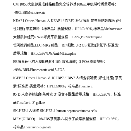
CM-R055
大鼠卵巢成纤维细胞完全培养基
100mL
甲氨蝶呤质量规格：
>99%,BRMethotrexate
KEAP1 Others Human
人
KEAP1 / INRF2
杆状病毒
-
昆虫细胞裂解液
(
阳
性对照
)
甲氨蝶呤（标准品）质量规格：
HPLC>99%,
标准品
Methotrexate
大鼠质神经元
RN-sn
米氮平质量规格：
>99%,BRMirtazapine
恒河猴肾细胞
;LLC-MK2
细胞，
RT4
细胞
U-2 OS(
细胞
)
米氮平
(
标准品
)
质量规格：
HPLC
≥
98%,
标准品
Mirtazapine
EB
病毒转化的人
B
细胞
;HH-165-
氟乳清酸；
5-FOA
质量规格：
>99%,BR5-Fluoroorotic acid,5-FOA
IGFBP7 Others Human
人
IGFBP7 / IBP-7
人细胞裂解液
(
阳性对照
)
茶黄
素
(
标准品
)
质量规格：
HPLC
≥
98%
，标准品
Theaflavin
95-D
人高转移细胞茶黄素
-3'-
没食子酸酯质量规格：
HPLC
≥
95%
，标准
品
Theaflavin-3'-gallate
SK-HEP-1
人细胞
SK-HEP-1 human hepatocarcinoma cells
MEM(GIBCO)+10%FBS
茶黄素
-3-
没食子酸酯质量规格：
HPLC
≥
95%
，
标准品
Theaflavin-3-gallate