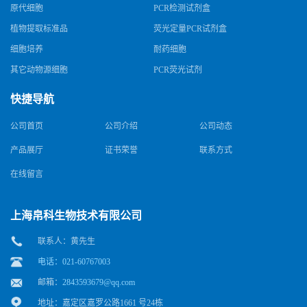
原代细胞
PCR检测试剂盒
植物提取标准品
荧光定量PCR试剂盒
细胞培养
耐药细胞
其它动物源细胞
PCR荧光试剂
快捷导航
公司首页
公司介绍
公司动态
产品展厅
证书荣誉
联系方式
在线留言
上海帛科生物技术有限公司
联系人：黄先生
电话：021-60767003
邮箱：
2843593679@qq.com
地址：嘉定区嘉罗公路1661 号24栋