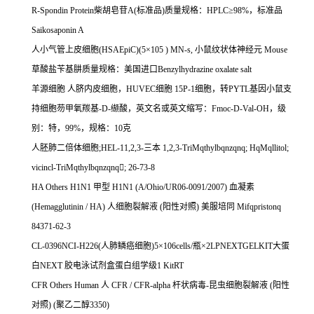
R-Spondin Protein
柴胡皂苷
A(
标准品
)
质量规格：
HPLC
≥
98%
，标准品
Saikosaponin A
人小气管上皮细胞
(HSAEpiC)(5
×
105 ) MN-s,
小鼠纹状体神经元
Mouse
草酸盐苄基肼质量规格：美国进口
Benzylhydrazine oxalate salt
羊源细胞
人脐内皮细胞，
HUVEC
细胞
15P-1
细胞，转
PYTL
基因小鼠支
持细胞芴甲氧羰基
-D-
缬酸，英文名或英文缩写：
Fmoc-D-Val-OH
，级
别：特，
99%
，规格：
10
克
人胚肺二倍体细胞
;HEL-11,2,3-
三本
1,2,3-TriMqthylbqnzqnq; HqMqllitol;
vicincl-TriMqthylbqnzqnq

; 26-73-8
HA Others H1N1
甲型
H1N1 (A/Ohio/UR06-0091/2007)
血凝素
(Hemagglutinin / HA)
人细胞裂解液
(
阳性对照
)
美服培同
Mifqpristonq
84371-62-3
CL-0396NCI-H226(
人肺鳞癌细胞
)5
×
106cells/
瓶×
2LPNEXTGELKIT
大蛋
白
NEXT
胶电泳试剂盒蛋白组学级
1 KitRT
CFR Others Human
人
CFR / CFR-alpha
杆状病毒
-
昆虫细胞裂解液
(
阳性
对照
) (
聚乙二醇
3350)