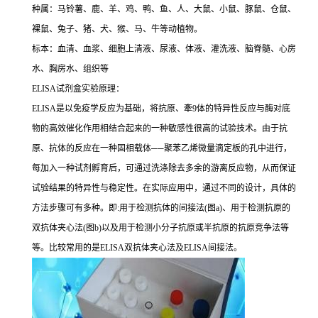
种属：马铃薯、鹿、羊、鸡、鸭、鱼、人、大鼠、小鼠、豚鼠、仓鼠、
裸鼠、兔子、猪、犬、猴、马、牛等动植物。
标本：血清、血浆、细胞上清液、尿液、体液、灌洗液、脑脊髓、心房
水、胸房水、组织等
ELISA
试剂盒实验原理：
ELISA
是以免疫学反应为基础，将抗原、牽
9
体的特异性反应与酶对底
物的高效催化作用相结合起来的一种敏感性很高的试验技术。由于抗
原、抗体的反应在一种固相载体
──
聚苯乙烯微量滴定板的孔中进行，
每加入一种试剂孵育后，可通过洗涤除去多余的游离反应物，从而保证
试验结果的特异性与稳定性。在实际应用中，通过不同的设计，具体的
方法步骤可有多种。即
:
用于检测抗体的间接法
(
图
a)
、用于检测抗原的
双抗体夹心法
(
图
b)
以及用于检测小分子抗原或半抗原的抗原竞争法等
等。比较常用的是
ELISA
双抗体夹心法及
ELISA
间接法。