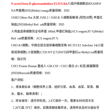
N-acetyl-beta-D-glucosaminidase ELISA Kit
人成纤维细胞总
RNAHPrF
NA
甲基橙
(IND)Methyl orange
质量规格：
IND
JAM2 Others Rat
大鼠
JAM-2 / JAM-B
人细胞裂解液
(
阳性对照
)
甲基红
钠盐
(IND)Methyl Red salt
质量规格：
IND
人颅盖造骨细胞完全培养基
100mL
甲基红钠盐
(ACS reagent,95 %)Methyl
Red salt
质量规格：
ACS reagent,95 %
CHO-K1
细胞，中国仓鼠仓鼠卵巢细胞亚株
MC3T3-E1 Subclone 14(
小鼠
原成骨细胞
)
小鼠细胞
;CT26.WT [CT26WT]
间甲基红
m-Methyl red
质量规
格：指示剂
CSF2 Protein Human
重组人
GM-CSF / CSF2
蛋白
(Fc
标签
)
紫脲酸铵
(IND)Murexide
质量规格：
IND
客户须知：
1
、液体类标本（细胞培养上清、组织匀浆、血清、血浆、尿液、胸
水、腹水、脑脊液等）；
2
、样本保存：请尽早检测，
2-8
℃
保存一天；需更长时间须冷冻
（
-20
℃
或
-70
℃
）保存。如需周期收集样本，请将样本及时分装标号