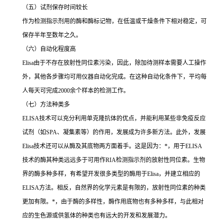
（五）试剂保存时间较长
作为检测指示剂用的酶和酶标记物，在低温或干燥条件下相对稳定，可
保存半年至数年之久。
（六）自动化程度高
Elisa
由于不存在放射性同位素污染，因此，除加待测样本需要人工操作
外，其他各步骤均可用仪器自动化完成。在这种自动化条件下，平均每
人每天可完成
2000
余个样本的检测工作。
（七）方法种类多
ELISA
技术可以充分利用单克隆抗体的优点，并能利用某些非免疫反应
试剂（如
SPA
、凝集素等）的作用，发展成为许多新方法。此外，发展
Elisa
技术还可以从酶及其底物两方面着手。这是因为：
*
，用于
ELISA
技术的酶其种类远远多于可用作
RIA
检测指示剂的放射性同位素。生物
界的酶多种多样，有希望开发很多类型的酶用于
Elisa
，并建立相应的
ELISA
方法。相反，自然界的化学元素是有限的，放射性同位素的种类
更加有限。
*
，由于酶的多样性，酶作用底物也有多种多样，与此相对
应的生色源或供氢体的种类也有远大的开发和发展潜力。