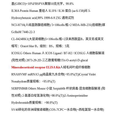
基
(GIBCO)+10%FBSPVA
聚醇
10
克光学，
99.8%
IL36A Protein Human
重组人
IL1F6 / IL36
蛋白
(aa 6-158)
间
3-
Hydroxybenzoic acid,99% 1999-6-9 25G
通用试剂
NCI-H716(
人结直肠腺癌细胞
) 5
×
106cells/
瓶×
2 MDA-MB-231(
癌细胞
)
镓
GclliuM 7440-22-3
CL-0424RK1(
大鼠肾细胞
)5
×
106cells/
瓶×
2
沃来西脱蓝
B
，英文名或英文
缩写：
Oracet blue B
，级别：
BS
，规格：
5
克
ICOSLG Others Human
人
ICOS Ligand / B7-H2 / ICOSLG
人细胞裂解液
(
阳性对照
) 2873-29-2D-
三乙酰葡萄糖
1Tri-O-acetyl-D-glucal
Mineralocorticoid receptor ELISA Kit
人绒毛间叶成纤维细胞
RNAHVMF miRNA5
μ
g
结晶紫九水合物
(>95.0%(T))Crystal Violet
Nonahydrate
质量规格：
>95.0%(T)
SERPINB6B Others Mouse
小鼠
Serpinb6b
杆状病毒
-
昆虫细胞裂解液
(
阳
性对照
) 2-
氨基白啶氢溴化物
(>98.0%(T))2-Aminoperimidine
Hydrobromide
质量规格：
>98.0%(T)
SV40
转化的非洲绿猴肾细胞
;COS-7CPC
一水合物
(=
西吡氯铵一水合物
)