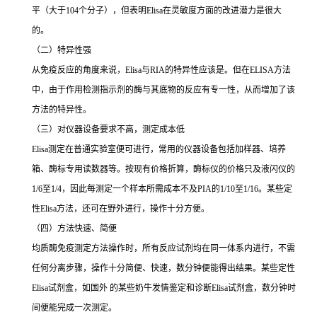
平（大于
104
个分子），但表明
Elisa
在灵敏度方面的改进潜力是很大
的。
（二）特异性强
从免疫反应的角度来说，
Elisa
与
RIA
的特异性应该是。但在
ELISA
方法
中，由于作用检测指示剂的酶与其底物的反应有专一性，从而增加了该
方法的特异性。
（三）对仪器设备要求不高，测定成本低
Elisa
测定在普通实验室便可进行，常用的仪器设备包括加样器、培养
箱、酶标专用读数器等。按现有价格折算，酶标仪的价格只及液闪仪的
1/6
至
1/4
，因此每测定一个样本所需成本不及
PIA
的
1/10
至
1/16
。某些定
性
Elisa
方法，还可在野外进行，操作十分方便。
（四）方法快速、简便
均质酶免疫测定方法操作时，所有反应试剂均在同一体系内进行，不需
任何分离步骤，操作十分简便、快速，数分钟便能得出结果。某些定性
Elisa
试剂盒，如国外 的某些奶牛发情鉴定和诊断
Elisa
试剂盒，数分钟时
间便能完成一次测定。