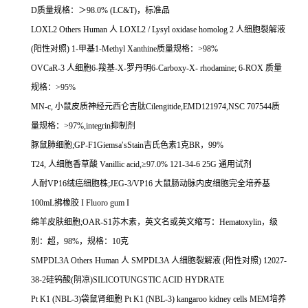
D
质量规格：＞
98.0% (LC&T)
，标准品
LOXL2 Others Human
人
LOXL2 / Lysyl oxidase homolog 2
人细胞裂解液
(
阳性对照
) 1-
甲基
1-Methyl Xanthine
质量规格：
>98%
OVCaR-3
人细胞
6-
羧基
-X-
罗丹明
6-Carboxy-X- rhodamine; 6-ROX
质量
规格：
>95%
MN-c,
小鼠皮质神经元西仑吉肽
Cilengitide,EMD121974,NSC 707544
质
量规格：
>97%,integrin
抑制剂
豚鼠肺细胞
;GP-F1Giemsa
′
sStain
吉氏色素
1
克
BR
，
99%
T24,
人细胞香草酸
Vanillic acid,
≥
97.0% 121-34-6 25G
通用试剂
人耐
VP16
绒癌细胞株
;JEG-3/VP16
大鼠肠动脉内皮细胞完全培养基
100mL
拂橡胶
I Fluoro gum I
绵羊皮肤细胞
;OAR-S1
苏木素，英文名或英文缩写：
Hematoxylin
，级
别：超，
98%
，规格：
10
克
SMPDL3A Others Human
人
SMPDL3A
人细胞裂解液
(
阳性对照
) 12027-
38-2
硅钨酸
(
阴凉
)SILICOTUNGSTIC ACID HYDRATE
Pt K1 (NBL-3)
袋鼠肾细胞
Pt K1 (NBL-3) kangaroo kidney cells MEM
培养