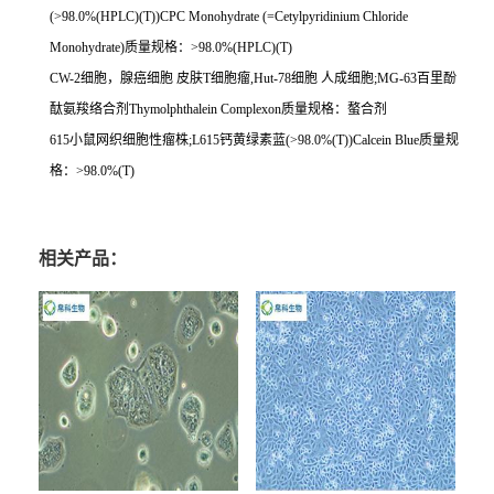
(>98.0%(HPLC)(T))CPC Monohydrate (=Cetylpyridinium Chloride
Monohydrate)
质量规格：
>98.0%(HPLC)(T)
CW-2
细胞，腺癌细胞
皮肤
T
细胞瘤
,Hut-78
细胞
人成细胞
;MG-63
百里酚
酞氨羧络合剂
Thymolphthalein Complexon
质量规格：螯合剂
615
小鼠网织细胞性瘤株
;L615
钙黄绿素蓝
(>98.0%(T))Calcein Blue
质量规
格：
>98.0%(T)
相关产品：