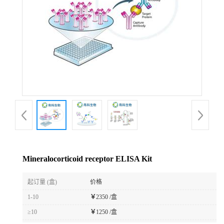
Mineralocorticoid receptor ELISA Kit
起订量 (盒)
价格
1-10
￥
2350 /盒
≥10
￥
1250 /盒