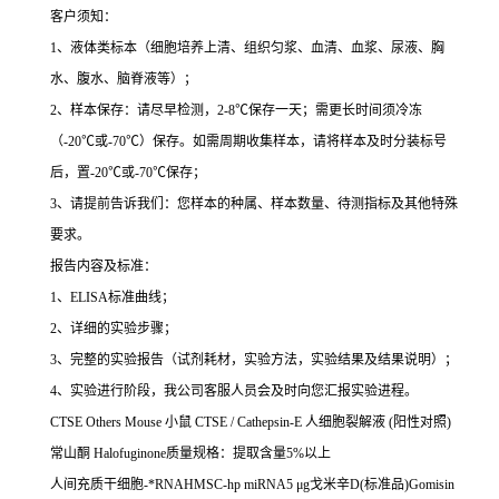
客户须知：
1
、液体类标本（细胞培养上清、组织匀浆、血清、血浆、尿液、胸
水、腹水、脑脊液等）；
2
、样本保存：请尽早检测，
2-8
℃
保存一天；需更长时间须冷冻
（
-20
℃
或
-70
℃
）保存。如需周期收集样本，请将样本及时分装标号
后，置
-20
℃
或
-70
℃
保存；
3
、请提前告诉我们：您样本的种属、样本数量、待测指标及其他特殊
要求。
报告内容及标准：
1
、
ELISA
标准曲线；
2
、详细的实验步骤；
3
、完整的实验报告（试剂耗材，实验方法，实验结果及结果说明）；
4
、实验进行阶段，我公司客服人员会及时向您汇报实验进程。
CTSE Others Mouse
小鼠
CTSE / Cathepsin-E
人细胞裂解液
(
阳性对照
)
常山酮
Halofuginone
质量规格：提取含量
5%
以上
人间充质干细胞
-
*
RNAHMSC-hp miRNA5
μ
g
戈米辛
D(
标准品
)Gomisin