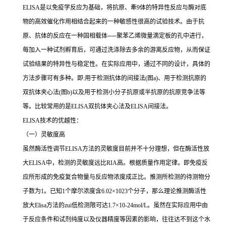
ELISA
是以免疫学反应为基础，将抗原、牽
9
体的特异性反应与酶对底
物的高效催化作用相结合起来的一种敏感性很高的试验技术。由于抗
原、抗体的反应在一种固相载体
──
聚苯乙烯微量滴定板的孔中进行，
每加入一种试剂孵育后，可通过洗涤除去多余的游离反应物，从而保证
试验结果的特异性与稳定性。在实际应用中，通过不同的设计，具体的
方法步骤可有多种。即
:
用于检测抗体的间接法
(
图
a)
、用于检测抗原的
双抗体夹心法
(
图
b)
以及用于检测小分子抗原或半抗原的抗原竞争法等
等。比较常用的是
ELISA
双抗体夹心法及
ELISA
间接法。
ELISA
技术的优越性：
（一）灵敏度高
虽然酶活性调节
ELISA
方法的灵敏度目前并不十分理想，但在酶活性放
大
ELISA
中，检测的灵敏度远比
RIA
高。根据质量作用定律。即免疫反
应所形成的免疫复合物量与反应物浓度成正比。推测所检测的待测物分
子数为
1
。已知
1
个摩尔浓度含
6.02×1023
个分子，那么理论推测酶活性
放大
Elisa
方法的
zui
低检测限可达
1.7×10-24mol/L
。虽然在实际应用中由
于反应条件和试剂纯度以及仪器精度等因素的影响，往往达不到这个水