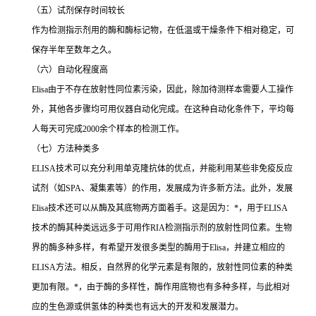
（五）试剂保存时间较长
作为检测指示剂用的酶和酶标记物，在低温或干燥条件下相对稳定，可
保存半年至数年之久。
（六）自动化程度高
Elisa
由于不存在放射性同位素污染，因此，除加待测样本需要人工操作
外，其他各步骤均可用仪器自动化完成。在这种自动化条件下，平均每
人每天可完成
2000
余个样本的检测工作。
（七）方法种类多
ELISA
技术可以充分利用单克隆抗体的优点，并能利用某些非免疫反应
试剂（如
SPA
、凝集素等）的作用，发展成为许多新方法。此外，发展
Elisa
技术还可以从酶及其底物两方面着手。这是因为：
*
，用于
ELISA
技术的酶其种类远远多于可用作
RIA
检测指示剂的放射性同位素。生物
界的酶多种多样，有希望开发很多类型的酶用于
Elisa
，并建立相应的
ELISA
方法。相反，自然界的化学元素是有限的，放射性同位素的种类
更加有限。
*
，由于酶的多样性，酶作用底物也有多种多样，与此相对
应的生色源或供氢体的种类也有远大的开发和发展潜力。