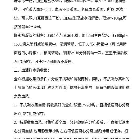
肝素冻干粉，加生理盐水5ml，配成2800单位/ml。取50～100μl湿润管
壁，可抗凝人血3～5ml，血液不会凝固。老鼠血易凝固，所以 更浓一
些。可以取0.1克肝素冻干粉，加3ml生理盐水溶解后，取50～100μl,可
抗凝鼠血2～4ml。
肝素抗凝管的制备：取0.1克肝素冻干粉，加2.5ml生理盐水。取100μl～
150μl滴入塑料或玻璃管中，湿润管壁，低于80℃小烤箱中（可以用烤
面包的小烤箱），横向转动，每隔5～10分钟转动一次，直至干燥后放
入4℃保存，可使2～5ml血液不凝固。
二、血液样本的收集：
全血根据收集的条件，分成不抗凝和抗凝两种。同时，不抗凝分离出的
上层黄色的液体我们称之为血清；抗凝分离出的上层黄色的液体我们称
之为血浆。
1、不抗凝收集血清:将收集好的全血,静置1～2小时，直接低速离心分离
出血清待用或保存。
2、抗凝收集血浆: 收集抗凝全血，轻轻颠倒充分抗凝后，可直接低速离
心分离血浆(也可静置半小时左右再低速离心分离血浆)待用或保存。根