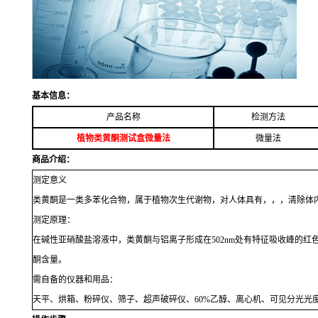
基本信息：
产品名称
检测方法
植物类黄酮测试盒微量法
微量法
商品介绍：
测定意义
类黄酮是一类多苯化合物，属于植物次生代谢物，对人体具有，，，清除体
测定原理：
在碱性亚硝酸盐溶液中，类黄酮与铝离子形成在
502nm
处有特征吸收峰的红
酮含量。
需自备的仪器和用品：
天平、烘箱、粉碎仪、筛子、超声破碎仪、
60%
乙醇、离心机、可见分光光