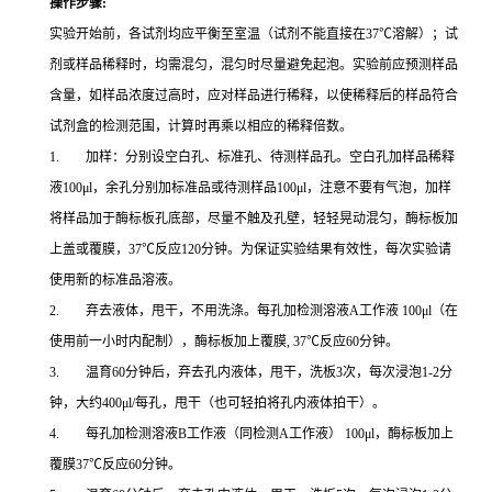
操作步骤
:
实验开始前，各试剂均应平衡至室温（试剂不能直接在37℃溶解）；试
剂或样品稀释时，均需混匀，混匀时尽量避免起泡。实验前应预测样品
含量，如样品浓度过高时，应对样品进行稀释，以使稀释后的样品符合
试剂盒的检测范围，计算时再乘以相应的稀释倍数。
1. 加样：分别设空白孔、标准孔、待测样品孔。空白孔加样品稀释
液100μl，余孔分别加标准品或待测样品100μl，注意不要有气泡，加样
将样品加于酶标板孔底部，尽量不触及孔壁，轻轻晃动混匀，酶标板加
上盖或覆膜，37℃反应120分钟。为保证实验结果有效性，每次实验请
使用新的标准品溶液。
2. 弃去液体，甩干，不用洗涤。每孔加检测溶液A工作液 100μl（在
使用前一小时内配制），酶标板加上覆膜, 37℃反应60分钟。
3. 温育60分钟后，弃去孔内液体，甩干，洗板3次，每次浸泡1-2分
钟，大约400μl/每孔，甩干（也可轻拍将孔内液体拍干）。
4. 每孔加检测溶液B工作液（同检测A工作液） 100μl，酶标板加上
覆膜37℃反应60分钟。