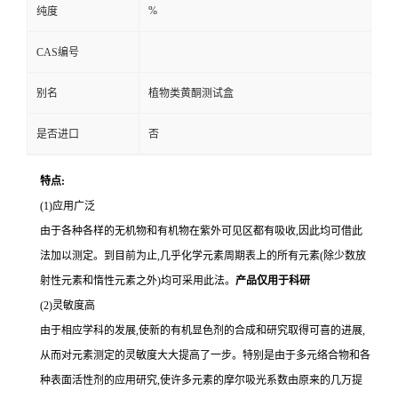
%
纯度
CAS编号
别名
植物类黄酮测试盒
是否进口
否
特点
:
(1)应用广泛
由于各种各样的无机物和有机物在紫外可见区都有吸收,因此均可借此
法加以测定。到目前为止,几乎化学元素周期表上的所有元素(除少数放
射性元素和惰性元素之外)均可采用此法。
产品仅用于科研
(2)灵敏度高
由于相应学科的发展,使新的有机显色剂的合成和研究取得可喜的进展,
从而对元素测定的灵敏度大大提高了一步。特别是由于多元络合物和各
种表面活性剂的应用研究,使许多元素的摩尔吸光系数由原来的几万提