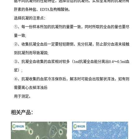
据不同抗凝剂的性能特征，选择合适的抗凝剂。实验室常用的抗凝剂有
肝素的各种盐、EDTA及枸橼酸钠。
选择抗凝的注意点：
①、每一份样本所加的抗凝剂的量要一致，同时所取的全血的量也要尽
量一致;
②、收集抗凝全血后一定要轻轻颠倒，充分抗凝，防止部分血液未接触
到抗凝剂而导致凝固;
③、抗凝全血收集的血浆相对较多（1ml抗凝全血能分离出0.4～0.5ml血
浆）;
④、抗凝收集的血浆冷冻保存后，解冻时可能会出现絮状浑浊，如有则
需要离心去掉浑浊后
用于测定。
相关产品：