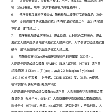
5. 温育60分钟后，弃去孔内液体，甩干，洗板5次，每次浸泡1-2分
钟，350μl/每孔，甩干（也可轻拍将孔内液体拍干）。
6. 依序每孔加底物溶液90μl，酶标板加上覆膜37℃避光显色（30分
钟内，此时肉眼可见标准品的前3-4孔有明显的梯度兰色，后3-4孔梯度
不明显，即可终止）。
7. 依序每孔加终止溶液50μl，终止反应，此时蓝色立转黄色。终止
液的加入顺序应尽量与底物液的加入顺序相同。为了保证实验结果的准
确性，底物反应时间到后应尽快加入终止液。
8. 用酶联仪在450nm波长依序测量各孔的光密度（OD值）。
人脂肪型脂肪酸结合蛋白（FABP4）ELISA试剂盒 96T/48T 试剂盒
组装/原装 2-Chloro-1-(5'-(prop-1-ynyl)-2,2'-bithiophen-5-yl)ethanol
114916-00-6 中文名： 分子式：C13H11ClOS2 度：98.5% 关键词：
植物提取物; 天然产物; 天然产物库
人脂肪细胞型脂肪酸结合蛋白elisa试剂盒 人脂肪细胞型脂肪酸结合蛋
白试剂盒 规格型号：96T/48T 人脂肪细胞型脂肪酸结合蛋白试剂盒，
规格型号：96T/48T，来源：elisa试剂盒（进口分装），产品别名：人