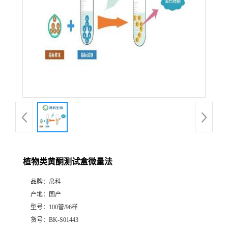
植物类黄酮测试盒微量法
品牌：
帛科
产地：
国产
型号：
100管/96样
货号：
BK-S01443