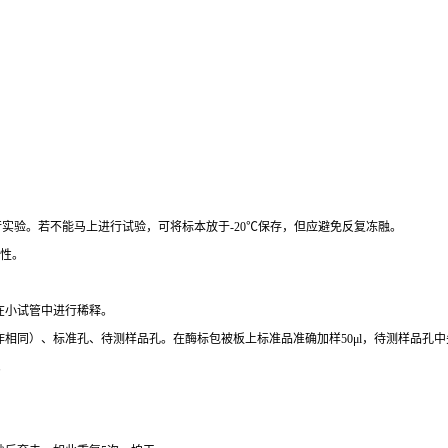
行实验。若不能马上进行试验，可将标本放于
-20
℃
保存，但应避免反复冻融。
性。
在小试管中进行稀释。
作相同）、标准孔、待测样品孔。在酶标包被板上标准品准确加样
50μl
，待测样品孔中
。