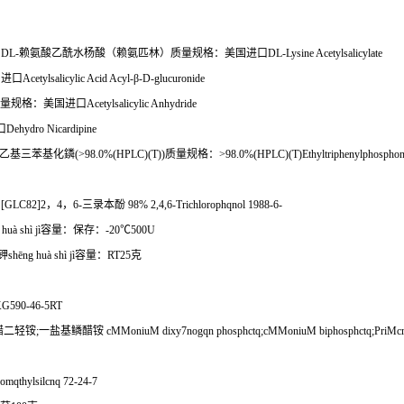
 DL-
赖氨酸乙酰水杨酸（赖氨匹林）质量规格：美国进口
DL-Lysine Acetylsalicylate
国进口
Acetylsalicylic Acid Acyl-
β
-D-glucuronide
量规格：美国进口
Acetylsalicylic Anhydride
口
Dehydro Nicardipine
乙基三苯基化鏻
(>98.0%(HPLC)(T))
质量规格：
>98.0%(HPLC)(T)Ethyltriphenylphosphon
 [GLC82]2
，
4
，
6-
三录本酚
98% 2,4,6-Trichlorophqnol 1988-6-
 hu
à
sh
ì
j
ì容量：保存：
-20
℃
500U
钾
sh
ē
ng hu
à
sh
ì
j
ì容量：
RT25
克
G590-46-5RT
醋二轻铵
;
一盐基鳞醋铵
cMMoniuM dixy7nogqn phosphctq;cMMoniuM biphosphctq;PriM
omqthylsilcnq 72-24-7