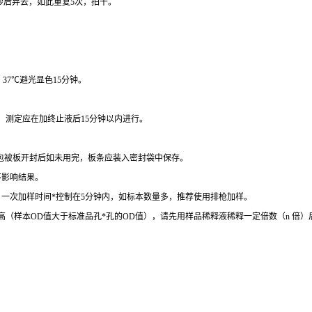
秒后弃去，如此重复
5
次，拍干。
，
37
℃
避光显色
15
分钟。
。
测定应在加终止液后
15
分钟以内进行。
包被板开封后如未用完，板条应装入密封袋中保存。
不影响结果。
。一次加样时间
*
控制在
5
分钟内，如标本数量多，推荐使用排枪加样。
高（样本
OD
值大于标准品孔
*
孔的
OD
值），请先用样品稀释液稀释一定倍数（
n
倍）
。