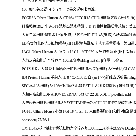
9
．本试剂不同批号组分不得混用。
10
．如与英文说明书有异，以英文说明书为准。
FCGR3A Others Human
人
CD16a / FCGR3A CHO
细胞裂解液
(
阳性对照
)
纤维粘连蛋白
-
牛源
BPF
酰基乙酰水杨酸
-
β
-D-
葡萄糖苷酸质量规格：美
大额牛肾细胞
;BFR-K1
*瘤细胞，
SP2/0
细胞
DU145(
细胞
)
乙酰水杨酸
1
质
EB
病毒转化的人
B
细胞
(
彝族
);HYL
脱氢盐酸尼卡地平质量规格：美国进
JAG1 Others Human
人
JAG1 / JAGL1 / CD339
人细胞裂解液
(
阳性对照
)
人肾足突细胞完全培养基
100mL
邻本
sh
ē
ng hu
à
sh
ì
j
ì容量：
5
毫克
PC12
细胞，大鼠肾上腺嗜铬细胞瘤细胞
Hep G2(
细胞
)
人低分化
;GLC-82
IL8 Protein Human
重组人
IL-8 / CXCL8
蛋白
(aa 1-77)
纤维素透析袋
sh
ē
ng
SPC-A-1(
人细胞
) 5
×
106cells/
瓶×
2
小鼠
FSTL1
人细胞裂解液
(
阳性对照
)
人脐内皮细胞
cDNAHUVEC cDNA4043-87-22-
派啶
DL-Pipecolinic acid
人神经母细胞瘤细胞
;SH-SY5YBETAINExy7noCHLORIDE
甜菜碱超级
1K
FGF18 Others Mouse
小鼠
FGF18 / FGF-18
人细胞裂解液
(
阳性对照
)
鳞
phosphctq 77-76-1
CM-H045
人肝动脉平滑肌细胞完全培养基
100mL
二录基硅烷
99% Dichlor