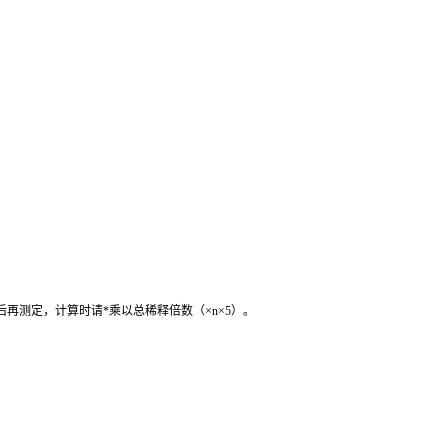
后再测定，计算时请
*
乘以总稀释倍数（
×n×5
）。