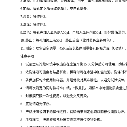
5.
洗涤：小心揭掉封板膜，弃去液体，甩干，每孔加满洗涤液，静置
30
6.
加酶：每孔加入酶标试剂
50μl
，空白孔除外。
7.
温育：操作同
3
。
8.
洗涤：操作同
5
。
9.
显色：每孔先加入显色剂
A50μl
，再加入显色剂
B50μl
，轻轻震荡混匀
10.
终止：每孔加终止液
50μl
，终止反应（此时蓝色立转黄色）。
11.
测定：以空白空调零，
450nm
波长依序测量各孔的吸光度（
OD
值）
注意事项
1
．试剂盒从冷藏环境中取出应在室温平衡
15-30
分钟后方可使用，酶标
2
．浓洗涤液可能会有结晶析出，稀释时可在水浴中加温助溶，洗涤时
3
．各步加样均应使用加样器，并经常校对其准确性，以避免试验误差
4
．请每次测定的同时做标准曲线，
*
做复孔。如标本中待测物质含量过
5
．封板膜只限一次性使用，以避免交叉污染。
6
．底物请避光保存。
7
．严格按照说明书的操作进行，试验结果判定必须以酶标仪读数为准
8
．所有样品，洗涤液和各种废弃物都应按传染物处理。