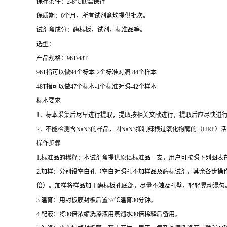
保存条件：
2-8
℃
低温保存
保质期：
6
个月，所有试剂盒均提供批次。
试剂盒成分：酶标板，试剂，标准品等。
选型：
产品规格：
96T/48T
96T
指可以做
94
个标本
-2
个标准对照
-84
个样本
48T
指可以做
47
个标本
-1
个标准对照
-42
个样本
标本要求
1
．标本采集后尽早进行提取，提取按相关文献进行，提取后应尽快进
2
．不能检测含
NaN3
的样品，因
NaN3
抑制辣根过氧化物酶的（
HRP
）活
操作步骤
1.
标准品的稀释：本试剂盒提供原倍标准品一支，用户可按照下列图表
2.
加样：分别设空白孔（空白对照孔不加样品及酶标试剂，其余各步操
倍）。加样将样品加于酶标板孔底部，尽量不触及孔壁，轻轻晃动混匀
3.
温育：用封板膜封板后置
37
℃
温育
30
分钟。
4.
配液：将
30
倍浓缩洗涤液用蒸馏水
30
倍稀释后备用。