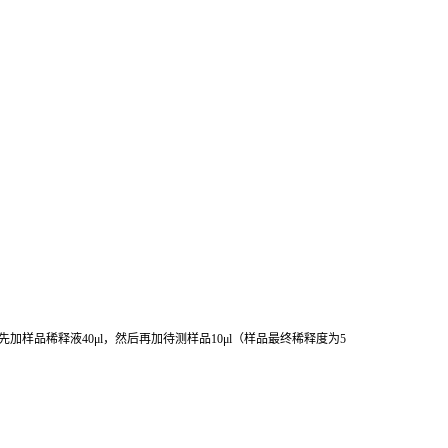
先加样品稀释液
40μl
，然后再加待测样品
10μl
（样品最终稀释度为
5