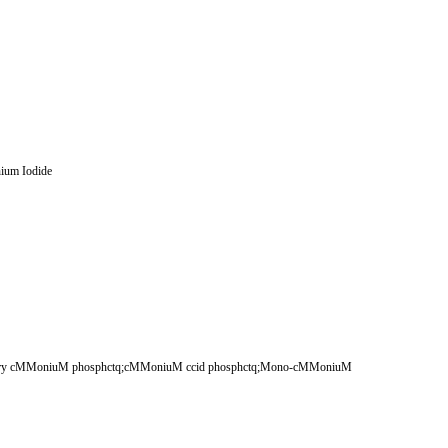
ium Iodide
cry cMMoniuM phosphctq;cMMoniuM ccid phosphctq;Mono-cMMoniuM