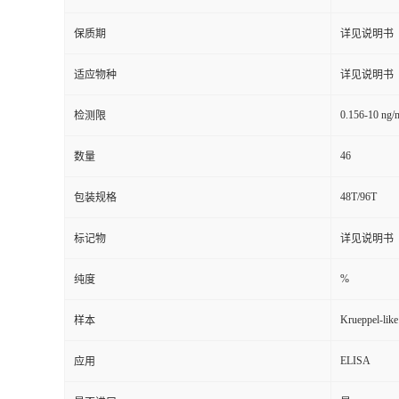
保质期
详见说明书
适应物种
详见说明书
0.156-10 ng/
检测限
46
数量
48T/96T
包装规格
标记物
详见说明书
%
纯度
Krueppel-like
样本
ELISA
应用