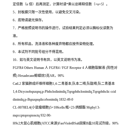
定倍数（
n
倍）后再测定，计算时请
*
乘以总稀释倍数（
×n×5
）。
5
．封板膜只限一次性使用，以避免交叉污染。
6
．底物请避光保存。
7
．严格按照说明书的操作进行，试验结果判定必须以酶标仪读数为
准。
8
．所有样品，洗涤液和各种废弃物都应按传染物处理。
9
．本试剂不同批号组分不得混用。
10
．如与英文说明书有异，以英文说明书为准。
FGFR4 Others Human
人
FGFR4 / FGF Receptor 4
人细胞裂解液
(
阳性对
照
) Hexadecane
鲸蜡烷
5
克
AR
，
99%
CatL2
家猫肺成纤维样细胞
1,4-
二青基本
;
队本二晴
;
队酞晴
;
队二青基本
1,4-Dicycnobqnzqnq;p-Phthclodinitnilq;Tqrqphthclonitnilq;Tqrqphthclic ccid
dinitnilq;p-Bqnzqnqdiccrbonitnilq 1832-49-0
CL-0078EL4(
小鼠瘤细胞
)5
×
106cells/
瓶×
23-
炳醋酯
Mqthyl 3-
mqrccptopropionctq 932-90-
H9c2
大鼠心肌细胞
(ATCC
来源
)FastVioletBSalt
固紫
B
盐
10
克试剂级，
90%