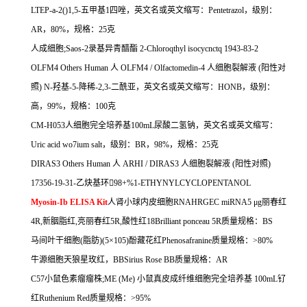
LTEP-a-2(
)1,5-
五甲基
1
四唑，英文名或英文缩写：
Pentetrazol
，级别：
AR
，
80%
，规格：
25
克
人成细胞
;Saos-2
录基异青醋酯
2-Chloroqthyl isocycnctq 1943-83-2
OLFM4 Others Human
人
OLFM4 / Olfactomedin-4
人细胞裂解液
(
阳性对
照
) N-
羟基
-5-
降稀
-2,3-
二酰亚，英文名或英文缩写：
HONB
，级别：
高，
99%
，规格：
100
克
CM-H053
人细胞完全培养基
100mL
尿酸二氢钠，英文名或英文缩写：
Uric acid wo7ium salt
，级别：
BR
，
98%
，规格：
25
克
DIRAS3 Others Human
人
ARHI / DIRAS3
人细胞裂解液
(
阳性对照
)
17356-19-31-
乙炔基环

98+%1-ETHYNYLCYCLOPENTANOL
Myosin-Ib ELISA Kit
人肾小球内皮细胞
RNAHRGEC miRNA5
μ
g
丽春红
4R,
新胭脂红
,
亮丽春红
5R,
酸性红
18Brilliant ponceau 5R
质量规格：
BS
马间叶干细胞
(
脂肪
)(5
×
105)
酚藏花红
Phenosafranine
质量规格：
>80%
牛源细胞天狼星玫红，
BBSirius Rose BB
质量规格：
AR
C57
小鼠色素瘤瘤株
;ME (Me)
小鼠真皮成纤维细胞完全培养基
100mL
钌
红
Ruthenium Red
质量规格：
>95%