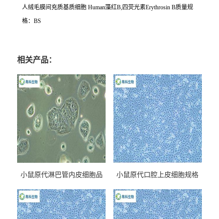
人绒毛膜间充质基质细胞
Human
藻红
B,
四荧光素
Erythrosin B
质量规
格：
BS
相关产品：
小鼠原代淋巴管内皮细胞品
小鼠原代口腔上皮细胞规格
牌