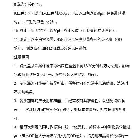
8.
洗涤：操作同
5
。
9.
显色：每孔先加入显色剂
A50μl
，再加入显色剂
B50μl
，轻轻震荡混
匀，
37
℃
避光显色
15
分钟。
10.
终止：每孔加终止液
50μl
，终止反应（此时蓝色立转黄色）。
11.
测定：以空白空调零，
450nm
波长依序测量各孔的吸光度（
OD
值）。
测定应在加终止液后
15
分钟以内进行。
注意事项
1
．试剂盒从冷藏环境中取出应在室温平衡
15-30
分钟后方可使用，酶标
包被板开封后如未用完，板条应装入密封袋中保存。
2
．浓洗涤液可能会有结晶析出，稀释时可在水浴中加温助溶，洗涤时
不影响结果。
3
．各步加样均应使用加样器，并经常校对其准确性，以避免试验误
差。一次加样时间
*
控制在
5
分钟内，如标本数量多，推荐使用排枪加
样。
4
．请每次测定的同时做标准曲线，
*
做复孔。如标本中待测物质含量过
高（样本
OD
值大于标准品孔
*
孔的
OD
值），请先用样品稀释液稀释一