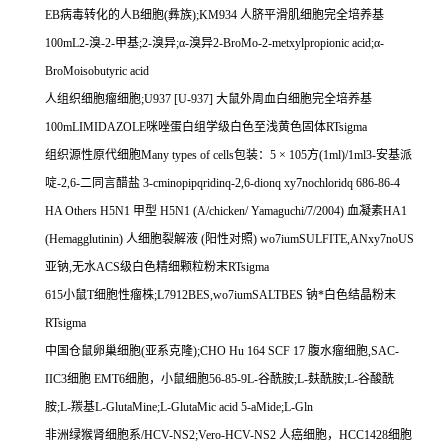
EB
病毒转化的人
B
细胞
(
彝族
);KM934
人脐平滑肌细胞完全培养基
100mL2-
溴
-2-
甲基
;2-
溴异
;
α
-
溴异
2-BroMo-2-metxylpropionic acid;
α
-
BroMoisobutyric acid
人组织细胞瘤细胞
;U937 [U-937]
大鼠外周血白细胞完全培养基
100mLIMIDAZOLE
咪唑蛋白组学级白色至浅黄色固体
RTsigma
组织源性原代细胞
Many types of cells
包装：
5
×
105
方
(1ml)/1ml3-
安基派
啶
-2,6-
二同言醋盐
3-cminopipqridinq-2,6-dionq xy7nochloridq 686-86-4
HA Others H5N1
甲型
H5N1 (A/chicken/ Yamaguchi/7/2004)
血凝素
HA1
(Hemagglutinin)
人细胞裂解液
(
阳性对照
) wo7iumSULFITE,ANxy7noUS
亚钠
,
无水
ACS
级白色精细颗粒粉末
RTsigma
615
小鼠
T
细胞性瘤株
;L7912BES,wo7iumSALTBES
钠*白色结晶粉末
RTsigma
中国仓鼠卵巢细胞
(
亚系克隆
);CHO Hu 164 SCF 17
腹水瘤细胞
,SAC-
IIC3
细胞
EMT6
细胞，小鼠细胞
56-85-9L-
谷酰胺
;L-
麸酰胺
;L-
谷酸酰
胺
;L-
羰基
L-GlutaMine;L-GlutaMic acid 5-aMide;L-Gln
非洲绿猴肾细胞系
/HCV-NS2;Vero-HCV-NS2
人癌细胞，
HCC1428
细胞