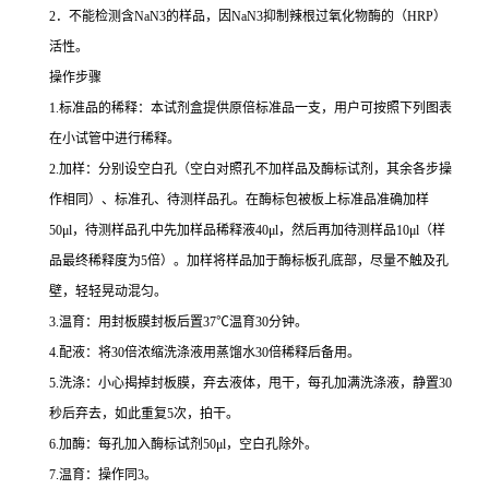
2
．不能检测含
NaN3
的样品，因
NaN3
抑制辣根过氧化物酶的（
HRP
）
活性。
操作步骤
1.
标准品的稀释：本试剂盒提供原倍标准品一支，用户可按照下列图表
在小试管中进行稀释。
2.
加样：分别设空白孔（空白对照孔不加样品及酶标试剂，其余各步操
作相同）、标准孔、待测样品孔。在酶标包被板上标准品准确加样
50μl
，待测样品孔中先加样品稀释液
40μl
，然后再加待测样品
10μl
（样
品最终稀释度为
5
倍）。加样将样品加于酶标板孔底部，尽量不触及孔
壁，轻轻晃动混匀。
3.
温育：用封板膜封板后置
37
℃
温育
30
分钟。
4.
配液：将
30
倍浓缩洗涤液用蒸馏水
30
倍稀释后备用。
5.
洗涤：小心揭掉封板膜，弃去液体，甩干，每孔加满洗涤液，静置
30
秒后弃去，如此重复
5
次，拍干。
6.
加酶：每孔加入酶标试剂
50μl
，空白孔除外。
7.
温育：操作同
3
。