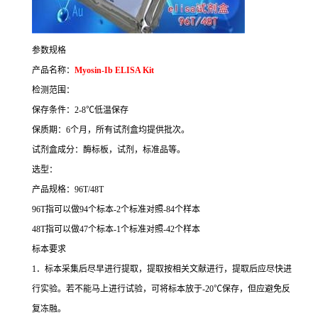
参数规格
产品名称：
Myosin-Ib ELISA Kit
检测范围：
保存条件：
2-8
℃
低温保存
保质期：
6
个月，所有试剂盒均提供批次。
试剂盒成分：酶标板，试剂，标准品等。
选型：
产品规格：
96T/48T
96T
指可以做
94
个标本
-2
个标准对照
-84
个样本
48T
指可以做
47
个标本
-1
个标准对照
-42
个样本
标本要求
1
．标本采集后尽早进行提取，提取按相关文献进行，提取后应尽快进
行实验。若不能马上进行试验，可将标本放于
-20
℃
保存，但应避免反
复冻融。