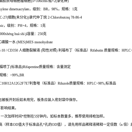
脑胶质母细胞瘤细胞
)5
×
106cells/
瓶×
2(
录化钾
)
xylene dimetxacrylate
，级别：
BR
，
98%
，规格：
1
克
-27(
细胞
(
未分化
))
录代仲丁烷
2-Chlorobutcnq 78-86-4
sic
，级别：
PH=4
，规格：
1
克
000sh
ē
ng hu
à
sh
ì
j
ì容量：
250
克
乙磺酸一水
(MES)MES monohydrate
d-10 / CD350
人细胞裂解液
(
阳性对照
)
利福布丁（标准品）
Rifabutin
质量规格：
HPLC>
福喷丁
(
标准品
)Rifapentine
质量规格：含量测定
规格：
>99%,BR
3C10H12A12G2F7E7
利鲁唑（标准品）
Riluzole
质量规格：
HPLC>98%,
标准品
包被板开封后如未用完，板条应装入密封袋中保存。
不影响结果。
。一次加样时间
*
控制在
5
分钟内，如标本数量多，推荐使用排枪加样。
高（样本
OD
值大于标准品孔
*
孔的
OD
值），请先用样品稀释液稀释一定倍数（
n
倍）