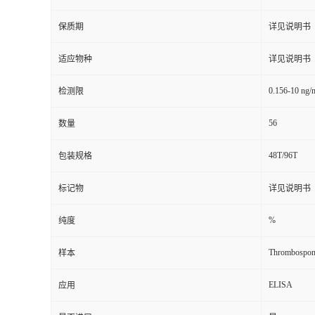
保质期
详见说明书
适应物种
详见说明书
0.156-10 ng/
检测限
56
数量
48T/96T
包装规格
标记物
详见说明书
%
纯度
Thrombospon
样本
ELISA
应用