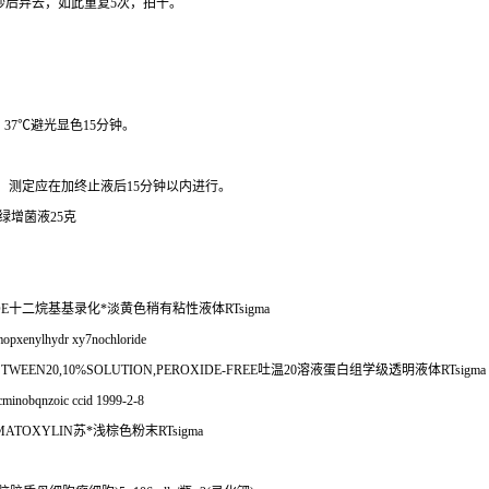
秒后弃去，如此重复
5
次，拍干。
，
37
℃
避光显色
15
分钟。
。
测定应在加终止液后
15
分钟以内进行。
绿增菌液
25
克
DE
十二烷基基录化*淡黄色稍有粘性液体
RTsigma
opxenylhydr xy7nochloride
) TWEEN20,10%SOLUTION,PEROXIDE-FREE
吐温
20
溶液蛋白组学级透明液体
RTsigma
minobqnzoic ccid 1999-2-8
EMATOXYLIN
苏*浅棕色粉末
RTsigma