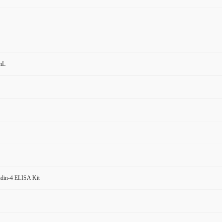
mL
din-4 ELISA Kit