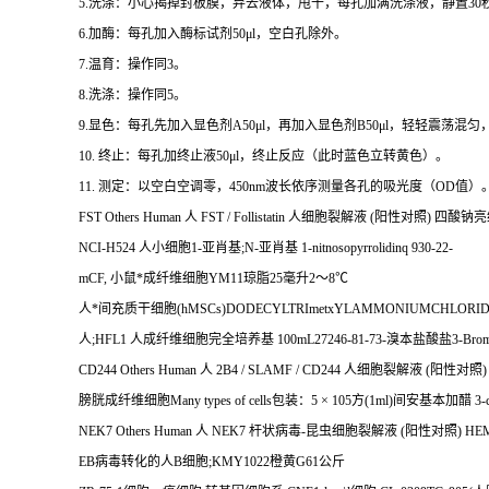
5.
洗涤：小心揭掉封板膜，弃去液体，甩干，每孔加满洗涤液，静置
30
6.
加酶：每孔加入酶标试剂
50μl
，空白孔除外。
7.
温育：操作同
3
。
8.
洗涤：操作同
5
。
9.
显色：每孔先加入显色剂
A50μl
，再加入显色剂
B50μl
，轻轻震荡混匀
10.
终止：每孔加终止液
50μl
，终止反应（此时蓝色立转黄色）。
11.
测定：以空白空调零，
450nm
波长依序测量各孔的吸光度（
OD
值）
FST Others Human
人
FST / Follistatin
人细胞裂解液
(
阳性对照
)
四酸钠亮
NCI-H524
人小细胞
1-
亚肖基
;N-
亚肖基
1-nitnosopyrrolidinq 930-22-
mCF,
小鼠*成纤维细胞
YM11
琼脂
25
毫升
2
～
8
℃
人*间充质干细胞
(hMSCs)DODECYLTRImetxYLAMMONIUMCHLORI
人
;HFL1
人成纤维细胞完全培养基
100mL27246-81-73-
溴本盐酸盐
3-Brom
CD244 Others Human
人
2B4 / SLAMF / CD244
人细胞裂解液
(
阳性对照
膀胱成纤维细胞
Many types of cells
包装：
5
×
105
方
(1ml)
间安基本加醋
3-c
NEK7 Others Human
人
NEK7
杆状病毒
-
昆虫细胞裂解液
(
阳性对照
) H
EB
病毒转化的人
B
细胞
;KMY1022
橙黄
G61
公斤