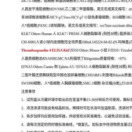
ZR-75-1
细胞，癌细胞
转基因细胞系
,CNE1-lmp\l
细胞
CL-0309TG-905(
人
人真皮平滑肌细胞
HDVSMC
乙二醇二甲基酸酯，英文名或英文缩写：
et
非洲绿猴肾细胞系
/HCV-p7;Vero-HCV-p7
小鼠色素瘤细胞，
B16
细胞
HGC
人*癌细胞
;PANC-1
琥珀酸钠，英文名或英文缩写：
wo7ium succinate diba
KLK7 Others Human
人
KLK7 / PRSS6
人细胞裂解液
(
阳性对照
)
脂质体
2
CM-H061
人肾小球内皮细胞完全培养基
100mL145224-94-82-(N-
吗啉基
)
Thrombospondin-4 ELISA Kit
FZD10 Others Mouse
小鼠
FZD10 / Frizzle
人基质细胞总
RNAHHGMC NA
利福喷丁
Rifapentine
质量规格：
>97%
EFNA5 Others Canine
狗
Ephrin-A5 / EFNA5
人细胞裂解液
(
阳性对照
)
利
二氢叶酸还原酶缺陷型中国仓鼠卵巢细胞
;CHO/dhFr-
利鲁唑
Riluzole
质量
SW1990
细胞，人*癌细胞
人胸膜瘤细胞
,SMC-1
细胞
杂交瘤
(B
类
);Z51B
注意事项
1
．试剂盒从冷藏环境中取出应在室温平衡
15-30
分钟后方可使用，酶标
2
．浓洗涤液可能会有结晶析出，稀释时可在水浴中加温助溶，洗涤时
3
．各步加样均应使用加样器，并经常校对其准确性，以避免试验误差
4
．请每次测定的同时做标准曲线，
*
做复孔。如标本中待测物质含量过