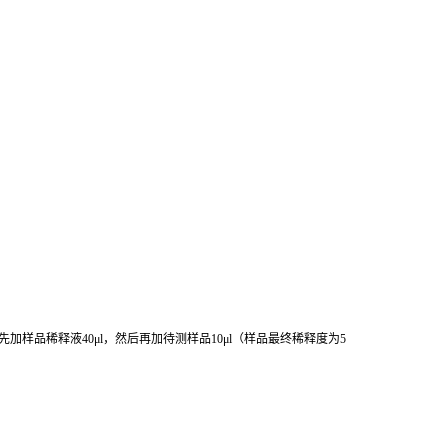
先加样品稀释液
40μl
，然后再加待测样品
10μl
（样品最终稀释度为
5