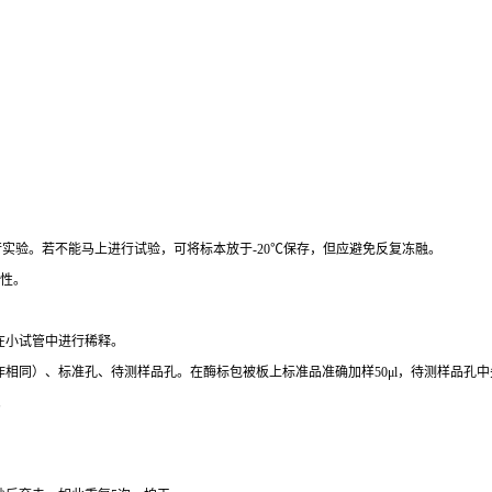
行实验。若不能马上进行试验，可将标本放于
-20
℃
保存，但应避免反复冻融。
性。
在小试管中进行稀释。
作相同）、标准孔、待测样品孔。在酶标包被板上标准品准确加样
50μl
，待测样品孔中
。