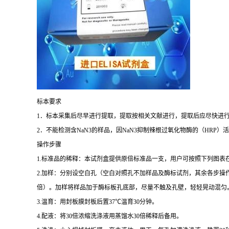
标本要求
1
．标本采集后尽早进行提取，提取按相关文献进行，提取后应尽快进
2
．不能检测含
NaN3
的样品，因
NaN3
抑制辣根过氧化物酶的（
HRP
）活
操作步骤
1.
标准品的稀释：本试剂盒提供原倍标准品一支，用户可按照下列图表
2.
加样：分别设空白孔（空白对照孔不加样品及酶标试剂，其余各步操
倍）。加样将样品加于酶标板孔底部，尽量不触及孔壁，轻轻晃动混匀
3.
温育：用封板膜封板后置
37
℃
温育
30
分钟。
4.
配液：将
30
倍浓缩洗涤液用蒸馏水
30
倍稀释后备用。