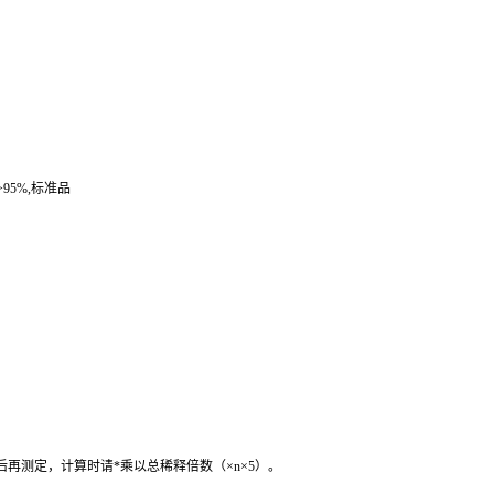
95%,
标准品
后再测定，计算时请
*
乘以总稀释倍数（
×n×5
）。