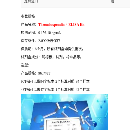
是否进口
是
参数规格
产品名称：
Thrombospondin-4 ELISA Kit
检测范围：
0.156-10 ng/mL
保存条件：
2-8
℃
低温保存
保质期：
6
个月，所有试剂盒均提供批次。
试剂盒成分：酶标板，试剂，标准品等。
选型：
产品规格：
96T/48T
96T
指可以做
94
个标本
-2
个标准对照
-84
个样本
48T
指可以做
47
个标本
-1
个标准对照
-42
个样本