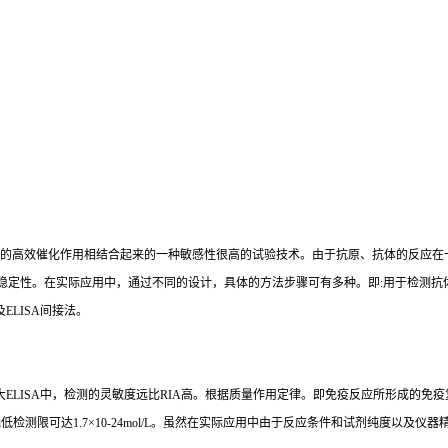
的高效催化作用相结合起来的一种敏感性很高的试验技术。由于抗原、抗体的反应在
稳定性。在实际应用中，通过不同的设计，具体的方法步骤可有多种。即
:
用于检测抗
及
ELISA
间接法。
大
ELISA
中，检测的灵敏度远比
RIA
高。根据质量作用定律。即免疫反应所形成的免疫
i
低检测限可达
1.7×10-24mol/L
。虽然在实际应用中由于反应条件和试剂纯度以及仪器