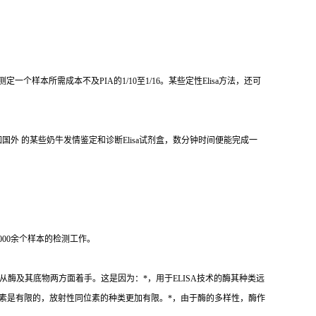
测定一个样本所需成本不及
PIA
的
1/10
至
1/16
。某些定性
Elisa
方法，还可
如国外 的某些奶牛发情鉴定和诊断
Elisa
试剂盒，数分钟时间便能完成一
000
余个样本的检测工作。
从酶及其底物两方面着手。这是因为：
*
，用于
ELISA
技术的酶其种类远
素是有限的，放射性同位素的种类更加有限。
*
，由于酶的多样性，酶作