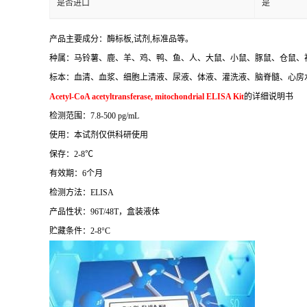
是否进口
是
产品主要成分：酶标板
,
试剂
,
标准品等。
种属：马铃薯、鹿、羊、鸡、鸭、鱼、人、大鼠、小鼠、豚鼠、仓鼠、
标本：血清、血浆、细胞上清液、尿液、体液、灌洗液、脑脊髓、心房
Acetyl-CoA acetyltransferase, mitochondrial ELISA Kit
的详细说明书
检测范围：
7.8-500 pg/mL
使用：本试剂仅供科研使用
保存：
2-8
℃
有效期：
6
个月
检测方法：
ELISA
产品性状：
96T/48T
，盒装液体
贮藏条件：
2-8°C