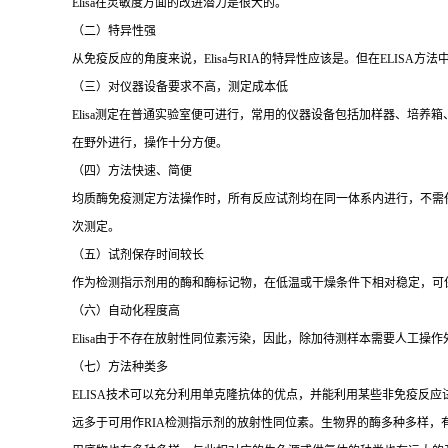
Elisa
在灵敏度方面的改进潜力是很大的。
（二）特异性强
从免疫反应的角度来说，
Elisa
与
RIA
的特异性应该是。但在
ELISA
方法
（三）对仪器设备要求不高，测定成本低
Elisa
测定在普通实验室便可进行，常用的仪器设备包括加样器、培养箱
在野外进行，操作十分方便。
（四）方法快速、简便
均质酶免疫测定方法操作时，所有反应试剂均在同一体系内进行，不需
次测定。
（五）试剂保存时间较长
作为检测指示剂用的酶和酶标记物，在低温或干燥条件下相对稳定，可
（六）自动化程度高
Elisa
由于不存在放射性同位素污染，因此，除加待测样本需要人工操作
（七）方法种类多
ELISA
技术可以充分利用单克隆抗体的优点，并能利用某些非免疫反应
远多于可用作
RIA
检测指示剂的放射性同位素。生物界的酶多种多样，