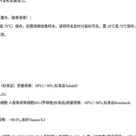
开发和发展潜力。
、腹水、脑脊液等）；
或
-70
℃
）保存。如需周期收集样本，请将样本及时分装标号后，置
-20
℃
或
-70
℃
保存
要求。
（标准品）质量规格：
HPLC>99%,
标准品
Tadalafil
AAG
3
细胞
人股骨成骨细胞
HO-f
罗硝唑
(
标准品
)
质量规格：
HPLC>98%,
标准品
Ronidazole
规格：
>98.0%,
油状
Vitamin K1