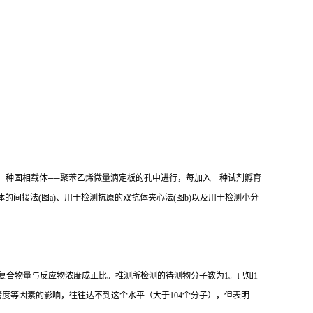
一种固相载体
──
聚苯乙烯微量滴定板的孔中进行，每加入一种试剂孵育
体的间接法
(
图
a)
、用于检测抗原的双抗体夹心法
(
图
b)
以及用于检测小分
复合物量与反应物浓度成正比。推测所检测的待测物分子数为
1
。已知
1
精度等因素的影响，往往达不到这个水平（大于
104
个分子），但表明