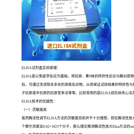
ELISA
试剂盒实验原理：
ELISA
是以免疫学反应为基础，将抗原、牽
9
体的特异性反应与酶对底物
后，可通过洗涤除去多余的游离反应物，从而保证试验结果的特异性与
子抗原或半抗原的抗原竞争法等等。比较常用的是
ELISA
双抗体夹心法
ELISA
技术的优越性：
（一）灵敏度高
虽然酶活性调节
ELISA
方法的灵敏度目前并不十分理想，但在酶活性放
个摩尔浓度含
6.02×1023
个分子，那么理论推测酶活性放大
Elisa
方法的
zu