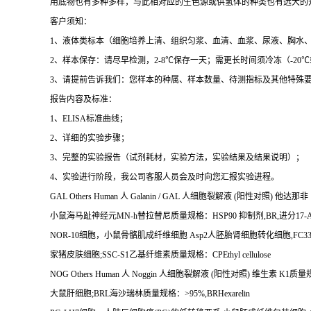
用底物也有多种多样，与此相对应的生色源或供氢体的种类也有远大的
客户须知：
1
、液体类标本（细胞培养上清、组织匀浆、血清、血浆、尿液、胸水
2
、样本保存：请尽早检测，
2-8
℃
保存一天；需更长时间须冷冻（
-20
℃
3
、请提前告诉我们：您样本的种属、样本数量、待测指标及其他特殊
报告内容及标准：
1
、
ELISA
标准曲线；
2
、详细的实验步骤；
3
、完整的实验报告（试剂耗材，实验方法，实验结果及结果说明）；
4
、实验进行阶段，我公司客服人员会及时向您汇报实验进程。
GAL Others Human
人
Galanin / GAL
人细胞裂解液
(
阳性对照
)
他达那非
小鼠海马趾神经元
MN-h
替拉替尼质量规格：
HSP90
抑制剂
,BR,
进分
17-
NOR-10
细胞，小鼠骨骼肌成纤维细胞
Asp2
人胚胎肾细胞转化细胞
,FC3
家猪皮肤细胞
;SSC-S1
乙基纤维素质量规格：
CPEthyl cellulose
NOG Others Human
人
Noggin
人细胞裂解液
(
阳性对照
)
维生素
K1
质量
大鼠肝细胞
;BRL
海沙瑞林质量规格：
>95%,BRHexarelin