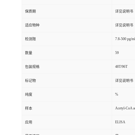
保质期
详见说明书
适应物种
详见说明书
7.8-500 pg/m
检测限
59
数量
48T/96T
包装规格
标记物
详见说明书
%
纯度
Acetyl-CoA ac
样本
ELISA
应用