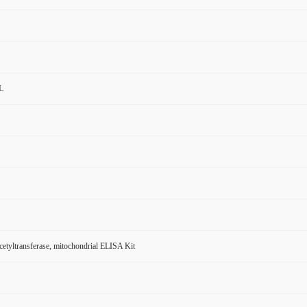
L
etyltransferase, mitochondrial ELISA Kit