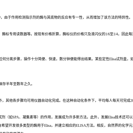
中，由于作用检测指示剂的酶与其底物的反应有专一性，从而增加了该方法的特异性。
、酶标专用读数器等。按现有价格折算，酶标仪的价格只及液闪仪的
1/6
至
1/4
，因此每
任何分离步骤，操作十分简便、快速，数分钟便能得出结果。某些定性
Elisa
试剂盒，
保存半年至数年之久。
外，其他各步骤均可用仪器自动化完成。在这种自动化条件下，平均每人每天可完成
2
试剂（如
SPA
、凝集素等）的作用，发展成为许多新方法。此外，发展
Elisa
技术还可以
有希望开发很多类型的酶用于
Elisa
，并建立相应的
ELISA
方法。相反，自然界的化学元