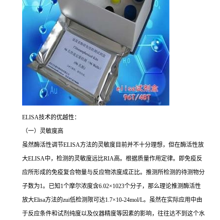
ELISA
技术的优越性：
（一）灵敏度高
虽然酶活性调节
ELISA
方法的灵敏度目前并不十分理想，但在酶活性放
大
ELISA
中，检测的灵敏度远比
RIA
高。根据质量作用定律。即免疫反
应所形成的免疫复合物量与反应物浓度成正比。推测所检测的待测物分
子数为
1
。已知
1
个摩尔浓度含
6.02×1023
个分子，那么理论推测酶活性
放大
Elisa
方法的
zui
低检测限可达
1.7×10-24mol/L
。虽然在实际应用中由
于反应条件和试剂纯度以及仪器精度等因素的影响，往往达不到这个水