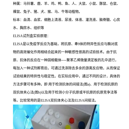
种属：马铃薯、鹿、羊、鸡、鸭、鱼、人、大鼠、小鼠、豚鼠、仓鼠、
裸鼠、兔子、猪、犬、猴、马、牛等动植物。
标本：血清、血浆、细胞上清液、尿液、体液、灌洗液、脑脊髓、心房
水、胸房水、组织等
ELISA
试剂盒实验原理：
ELISA
是以免疫学反应为基础，将抗原、牽
9
体的特异性反应与酶对底
物的高效催化作用相结合起来的一种敏感性很高的试验技术。由于抗
原、抗体的反应在一种固相载体
──
聚苯乙烯微量滴定板的孔中进行，
每加入一种试剂孵育后，可通过洗涤除去多余的游离反应物，从而保证
试验结果的特异性与稳定性。在实际应用中，通过不同的设计，具体的
方法步骤可有多种。即
:
用于检测抗体的间接法
(
图
a)
、用于检测抗原的
双抗体夹心法
(
图
b)
以及用于检测小分子抗原或半抗原的抗原竞争法等
等。比较常用的是
ELISA
双抗体夹心法及
ELISA
间接法。