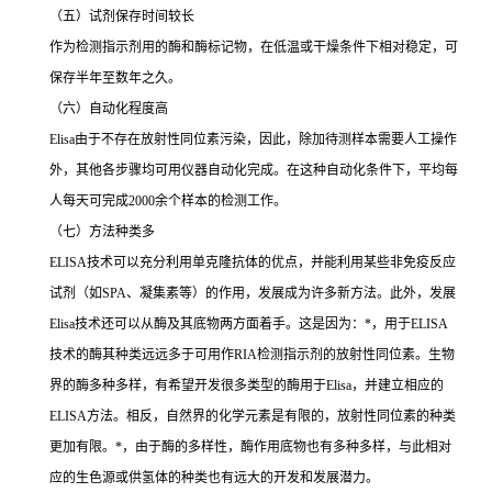
（五）试剂保存时间较长
作为检测指示剂用的酶和酶标记物，在低温或干燥条件下相对稳定，可
保存半年至数年之久。
（六）自动化程度高
Elisa
由于不存在放射性同位素污染，因此，除加待测样本需要人工操作
外，其他各步骤均可用仪器自动化完成。在这种自动化条件下，平均每
人每天可完成
2000
余个样本的检测工作。
（七）方法种类多
ELISA
技术可以充分利用单克隆抗体的优点，并能利用某些非免疫反应
试剂（如
SPA
、凝集素等）的作用，发展成为许多新方法。此外，发展
Elisa
技术还可以从酶及其底物两方面着手。这是因为：
*
，用于
ELISA
技术的酶其种类远远多于可用作
RIA
检测指示剂的放射性同位素。生物
界的酶多种多样，有希望开发很多类型的酶用于
Elisa
，并建立相应的
ELISA
方法。相反，自然界的化学元素是有限的，放射性同位素的种类
更加有限。
*
，由于酶的多样性，酶作用底物也有多种多样，与此相对
应的生色源或供氢体的种类也有远大的开发和发展潜力。