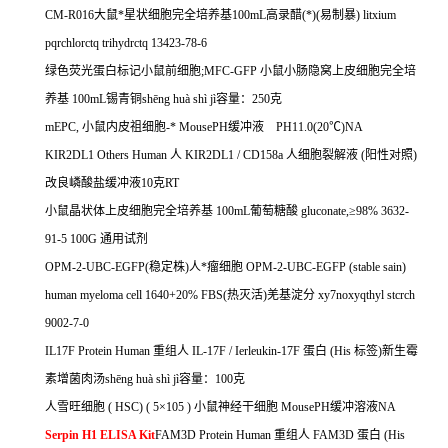
CM-R016
大鼠*星状细胞完全培养基
100mL
高录醋
(*)(
易制暴
) litxium
pqrchlorctq trihydrctq 13423-78-6
绿色荧光蛋白标记小鼠前细胞
;MFC-GFP
小鼠小肠隐窝上皮细胞完全培
养基
100mL
锡青铜
sh
ē
ng hu
à
sh
ì
j
ì容量：
250
克
mEPC,
小鼠内皮祖细胞
-
*
MousePH
缓冲液
PH11.0(20
℃
)NA
KIR2DL1 Others Human
人
KIR2DL1 / CD158a
人细胞裂解液
(
阳性对照
)
改良嶙酸盐缓冲液
10
克
RT
小鼠晶状体上皮细胞完全培养基
100mL
葡萄糖酸
gluconate,
≥
98% 3632-
91-5 100G
通用试剂
OPM-2-UBC-EGFP(
稳定株
)
人*瘤细胞
OPM-2-UBC-EGFP (stable sain)
human myeloma cell 1640+20% FBS(
热灭活
)
羌基淀分
xy7noxyqthyl stcrch
9002-7-0
IL17F Protein Human
重组人
IL-17F / Ierleukin-17F
蛋白
(His
标签
)
新生霉
素增菌肉汤
sh
ē
ng hu
à
sh
ì
j
ì容量：
100
克
人雪旺细胞
( HSC) ( 5
×
105 )
小鼠神经干细胞
MousePH
缓冲溶液
NA
Serpin H1 ELISA Kit
FAM3D Protein Human
重组人
FAM3D
蛋白
(His