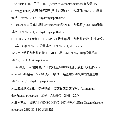
HA Others H1N1
甲型
H1N1 (A/New Caledonia/20/1999)
血凝素
HA1
(Hemagglutinin)
人细胞裂解液
(
阳性对照
) 1,5-
二羟基萘
(>97%,BR)
质量
规格：
>97%,BR1,5-Dihydroxynaphthalene
CL-0136L6(
大鼠成肌细胞
)5
×
106cells/
瓶×
21,6-
二羟基萘
(>98%,BR)
质量
规格：
>98%,BR1,6-Dihydroxynaphthalene
GPT Others Rat
大鼠
GPT1 / GPT
杆状病毒
-
昆虫细胞裂解液
(
阳性对照
)
1,8-
辛二醇
(>98%,BR)
质量规格：
>98%,BR1,8-Octanediol
人气管平滑肌细胞裂解物
HTSMCL1-
萘乙酮
(>95%
，
BR)
质量规格：
>95%
，
BR1-Acetonaphthone
HPAC
细胞，人*癌细胞
人上皮细胞
,16HBE
细胞
皮肤肥大细胞
Many
types of cells
包装：
5
×
105
方
(1ml)1,3-
二羟基萘
(>98%,BR)
质量规格：
>98%,BR1,3-Dihydroxynaphthalene
人上皮细胞
;Ca Ski
一盐基嶙酸，英文名或英文缩写：
Ammonium
dixy7nogen phosphate
，级别：
AR;99%
，规格：
25
克
人肝间充质干细胞
(
肝
)(HMSC-HE)(5
×
105)
地塞米
1
酸钠
Dexamethasone
phosphate 2392-39-4 1G
通用试剂