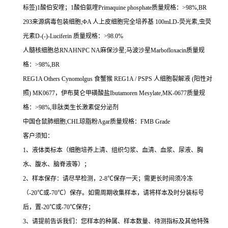
标签
)1
酸伯安喹；
1
酸伯氨喹
Primaquine phosphate
质量规格：
>98%,BR
293
来源病毒包装细胞
;
Φ
A
人上皮细胞完全培养基
100mLD-
荧光素
,
虫荧
光素
D-(-)-Luciferin
质量规格：
>98.0%
人髓核细胞总
RNAHNPC NA
麻保沙星
;
马波沙星
Marbofloxacin
质量规
格：
>98%,BR
REG1A Others Cynomolgus
食蟹猴
REG1A / PSPS
人细胞裂解液
(
阳性对
照
) MK0677
，伊布莫仑甲磺酸盐
Ibutamoren Mesylate,MK-0677
质量规
格：
>98%,
非肽类生长激素促分泌剂
中国仓鼠肺细胞
;CHL
琼脂粉
Agar
质量规格：
FMB Grade
客户须知：
1
、液体类标本（细胞培养上清、组织匀浆、血清、血浆、尿液、胸
水、腹水、脑脊液等）；
2
、样本保存：请尽早检测，
2-8
℃
保存一天；需更长时间须冷冻
（
-20
℃
或
-70
℃
）保存。如需周期收集样本，请将样本及时分装标号
后，置
-20
℃
或
-70
℃
保存；
3
、请提前告诉我们：您样本的种属、样本数量、待测指标及其他特殊