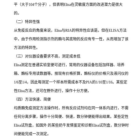
平（大于
104
个分子），但表明
Elisa
在灵敏度方面的改进潜力是很大
的。
（二）特异性强
从免疫反应的角度来说，
Elisa
与
RIA
的特异性应该是。但在
ELISA
方法
中，由于作用检测指示剂的酶与其底物的反应有专一性，从而增加了该
方法的特异性。
（三）对仪器设备要求不高，测定成本低
Elisa
测定在普通实验室便可进行，常用的仪器设备包括加样器、培养
箱、酶标专用读数器等。按现有价格折算，酶标仪的价格只及液闪仪的
1/6
至
1/4
，因此每测定一个样本所需成本不及
PIA
的
1/10
至
1/16
。某些定
性
Elisa
方法，还可在野外进行，操作十分方便。
（四）方法快速、简便
均质酶免疫测定方法操作时，所有反应试剂均在同一体系内进行，不需
任何分离步骤，操作十分简便、快速，数分钟便能得出结果。某些定性
Elisa
试剂盒，如国外 的某些奶牛发情鉴定和诊断
Elisa
试剂盒，数分钟时
间便能完成一次测定。