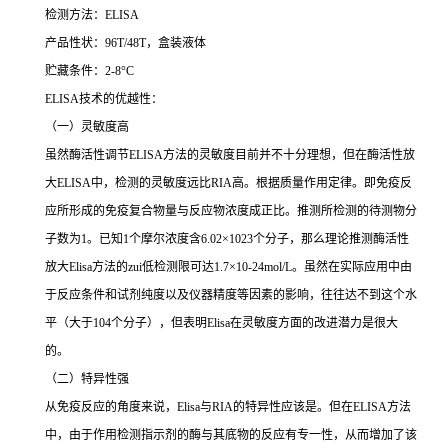
检测方法：
ELISA
产品性状：
96T/48T
，盒装液体
贮藏条件：
2-8°C
ELISA
技术的优越性：
（一）灵敏度高
虽然酶活性调节
ELISA
方法的灵敏度目前并不十分理想，但在酶活性放
大
ELISA
中，检测的灵敏度远比
RIA
高。根据质量作用定律。即免疫反
应所形成的免疫复合物量与反应物浓度成正比。推测所检测的待测物分
子数为
1
。已知
1
个摩尔浓度含
6.02×1023
个分子，那么理论推测酶活性
放大
Elisa
方法的
zui
低检测限可达
1.7×10-24mol/L
。虽然在实际应用中由
于反应条件和试剂纯度以及仪器精度等因素的影响，往往达不到这个水
平（大于
104
个分子），但表明
Elisa
在灵敏度方面的改进潜力是很大
的。
（二）特异性强
从免疫反应的角度来说，
Elisa
与
RIA
的特异性应该是。但在
ELISA
方法
中，由于作用检测指示剂的酶与其底物的反应有专一性，从而增加了该