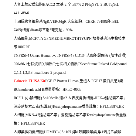
人肾上腺皮质细胞
HACC2-
本基
-2-
全
≥
97% 2-PHqNYL-2-BUTqNcL
4411-89-6
非洲绿猴肾细胞系
/IgR;VERO/IgR
大鼠细胞，
CBRH-7919
细胞
BEL-
7405(
细胞
)Basta
除草剂
5
毫克超，
99%
人癌细胞
;MCF7TYGPNMEDIUMBROTHTYGPN
培养基肉汤生物技术
级
100GRT
TNFRSF4 Others Human
人
TNFRSF4 / CD134
人细胞裂解液
(
阳性对照
)
920-66-1
七扶烷相关物质
C;
七扶相关物质
CSevoflurane Related CoMpound
C;1,1,1,3,3,3-hexafluoro-2-propanol
Calnexin ELISA Kit
FGF17 Protein Human
重组人
FGF17
蛋白灵芝
1
酸
BGanoderenic acid B
质量规格：
HPLC>90%
BC3H1(
小鼠细胞
) 5
×
106cells/
瓶×
2
人表皮角质细胞
-HEK-a
延胡索乙素；
消旋延胡索乙素
(
标准品
)Tetrahydropalmatine
质量规格：
HPLC
≥
98%,BR
人细胞
;MKN-45
延胡索乙素；消旋延胡索乙素
Tetrahydropalmatine
质量规
格：
HPLC
≥
98%,BR
人卵巢微内皮细胞
(HOMEC) ( 5
×
105 )
孕
1
醇酮醋酸酯
,
孕
1
诺龙乙酸酯