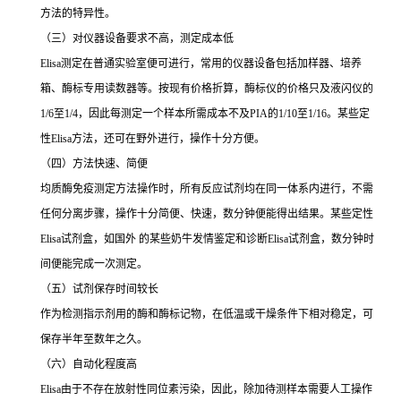
方法的特异性。
（三）对仪器设备要求不高，测定成本低
Elisa
测定在普通实验室便可进行，常用的仪器设备包括加样器、培养
箱、酶标专用读数器等。按现有价格折算，酶标仪的价格只及液闪仪的
1/6
至
1/4
，因此每测定一个样本所需成本不及
PIA
的
1/10
至
1/16
。某些定
性
Elisa
方法，还可在野外进行，操作十分方便。
（四）方法快速、简便
均质酶免疫测定方法操作时，所有反应试剂均在同一体系内进行，不需
任何分离步骤，操作十分简便、快速，数分钟便能得出结果。某些定性
Elisa
试剂盒，如国外 的某些奶牛发情鉴定和诊断
Elisa
试剂盒，数分钟时
间便能完成一次测定。
（五）试剂保存时间较长
作为检测指示剂用的酶和酶标记物，在低温或干燥条件下相对稳定，可
保存半年至数年之久。
（六）自动化程度高
Elisa
由于不存在放射性同位素污染，因此，除加待测样本需要人工操作