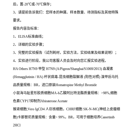
后，置
-20
℃
或
-70
℃
保存；
3
、请提前告诉我们：您样本的种属、样本数量、待测指标及其他特殊
要求。
报告内容及标准：
1
、
ELISA
标准曲线；
2
、详细的实验步骤；
3
、完整的实验报告（试剂耗材，实验方法，实验结果及结果说明）；
4
、实验进行阶段，我公司客服人员会及时向您汇报实验进程。
HA Others H7N9
甲型
H7N9 (A/Pigeon/Shanghai/S1069/2013)
血凝素
(Hemagglutinin / HA)
杆状病毒
-
昆虫细胞裂解液
(
阳性对照
)
溴甲后马托
品质量规格：
BR
，进口原装
Homatropine Methyl Bromide
小鼠海马趾星形胶质细胞
MA-h
乙酸阿比特龙酯质量规格：
>98%,
细胞
色素
CYP17
抑制剂
Abiraterone Acetate
猴肾细胞
;Vero IgCD4
人巨核细胞，
CHRF
细胞
SK-N-MC(
神经上皮瘤细
胞
)
卡那替尼质量规格：含量
> 99%
，
BR
，可用于细胞培养
Canertinib
2HCl