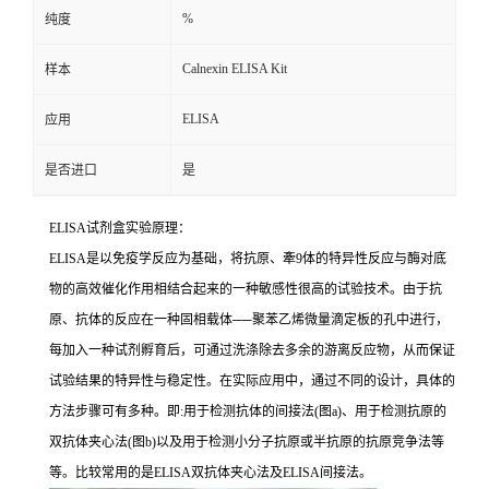
%
纯度
Calnexin ELISA Kit
样本
ELISA
应用
是否进口
是
ELISA
试剂盒实验原理：
ELISA
是以免疫学反应为基础，将抗原、牽
9
体的特异性反应与酶对底
物的高效催化作用相结合起来的一种敏感性很高的试验技术。由于抗
原、抗体的反应在一种固相载体
──
聚苯乙烯微量滴定板的孔中进行，
每加入一种试剂孵育后，可通过洗涤除去多余的游离反应物，从而保证
试验结果的特异性与稳定性。在实际应用中，通过不同的设计，具体的
方法步骤可有多种。即
:
用于检测抗体的间接法
(
图
a)
、用于检测抗原的
双抗体夹心法
(
图
b)
以及用于检测小分子抗原或半抗原的抗原竞争法等
等。比较常用的是
ELISA
双抗体夹心法及
ELISA
间接法。