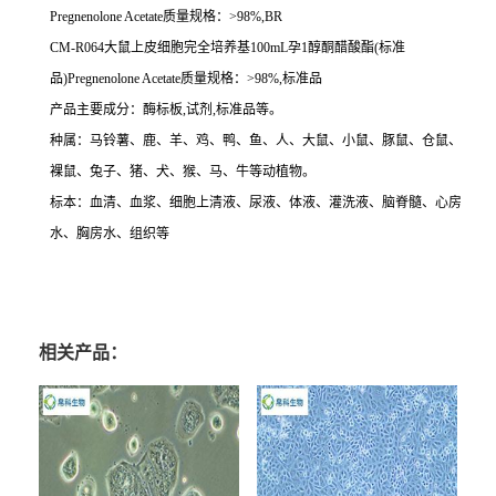
Pregnenolone Acetate
质量规格：
>98%,BR
CM-R064
大鼠上皮细胞完全培养基
100mL
孕
1
醇酮醋酸酯
(
标准
品
)Pregnenolone Acetate
质量规格：
>98%,
标准品
产品主要成分：酶标板
,
试剂
,
标准品等。
种属：马铃薯、鹿、羊、鸡、鸭、鱼、人、大鼠、小鼠、豚鼠、仓鼠、
裸鼠、兔子、猪、犬、猴、马、牛等动植物。
标本：血清、血浆、细胞上清液、尿液、体液、灌洗液、脑脊髓、心房
水、胸房水、组织等
相关产品：