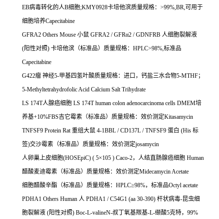
EB
病毒转化的人
B
细胞
;KMY0928
卡培他滨质量规格：
>99%,BR,
可用于
细胞培养
Capecitabine
GFRA2 Others Mouse
小鼠
GFRA2 / GFR
α
2 / GDNFRB
人细胞裂解液
(
阳性对照
)
卡培他滨（标准品）质量规格：
HPLC>98%,
标准品
Capecitabine
G422
瘤
神经
5-
甲基四氢叶酸质量规格：进口，钙盐三水合物
5-MTHF
；
5-Methyltetrahydrofolic Acid Calcium Salt Trihydrate
LS 174T
人腺癌细胞
LS 174T human colon adenocarcinoma cells DMEM
培
养基
+10%FBS
吉它霉素（标准品）质量规格：效价测定
Kitasamycin
TNFSF9 Protein Rat
重组大鼠
4-1BBL / CD137L / TNFSF9
蛋白
(His
标
签
)
交沙霉素（标准品）质量规格：效价测定
josamycin
人卵巢上皮细胞
(HOSEpiC) ( 5
×
105 ) Caco-2
，人结直肠腺癌细胞
Human
醋酸麦迪霉素（标准品）质量规格：效价测定
Midecamycin Acetate
细胞醋酸辛酯（标准品）质量规格：
HPLC
≥
98%
，标准品
Octyl acetate
PDHA1 Others Human
人
PDHA1 / C54G1 (aa 30-390)
杆状病毒
-
昆虫细
胞裂解液
(
阳性对照
) Boc-L-valineN-
叔丁氧基羰基
-L-
缬酸
5
克特，
99%