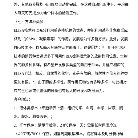
外，其他各步骤均可用仪器自动化完成。在这种自动化条件下，平均每
人每天可完成
2000
余个样本的检测工作。
（七）方法种类多
ELISA
技术可以充分利用单克隆抗体的优点，并能利用某些非免疫反应
试剂（如
SPA
、凝集素等）的作用，发展成为许多新方法。此外，发展
Elisa
技术还可以从酶及其底物两方面着手。这是因为：
*
，用于
ELISA
技术的酶其种类远远多于可用作
RIA
检测指示剂的放射性同位素。生物
界的酶多种多样，有希望开发很多类型的酶用于
Elisa
，并建立相应的
ELISA
方法。相反，自然界的化学元素是有限的，放射性同位素的种类
更加有限。
*
，由于酶的多样性，酶作用底物也有多种多样，与此相对
应的生色源或供氢体的种类也有远大的开发和发展潜力。
客户须知：
1
、液体类标本（细胞培养上清、组织匀浆、血清、血浆、尿液、胸
水、腹水、脑脊液等）；
2
、样本保存：请尽早检测，
2-8
℃
保存一天；需更长时间须冷冻
（
-20
℃
或
-70
℃
）保存。如需周期收集样本，请将样本及时分装标号