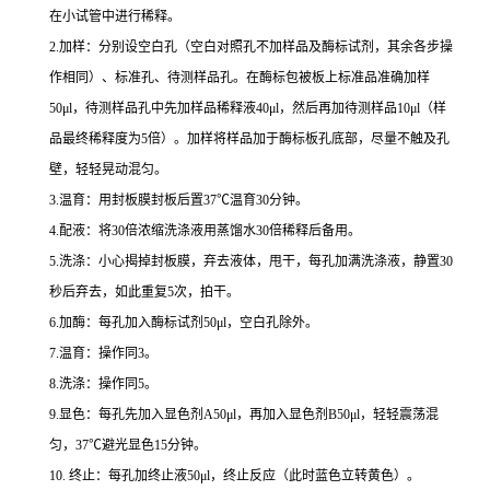
在小试管中进行稀释。
2.
加样：分别设空白孔（空白对照孔不加样品及酶标试剂，其余各步操
作相同）、标准孔、待测样品孔。在酶标包被板上标准品准确加样
50μl
，待测样品孔中先加样品稀释液
40μl
，然后再加待测样品
10μl
（样
品最终稀释度为
5
倍）。加样将样品加于酶标板孔底部，尽量不触及孔
壁，轻轻晃动混匀。
3.
温育：用封板膜封板后置
37
℃
温育
30
分钟。
4.
配液：将
30
倍浓缩洗涤液用蒸馏水
30
倍稀释后备用。
5.
洗涤：小心揭掉封板膜，弃去液体，甩干，每孔加满洗涤液，静置
30
秒后弃去，如此重复
5
次，拍干。
6.
加酶：每孔加入酶标试剂
50μl
，空白孔除外。
7.
温育：操作同
3
。
8.
洗涤：操作同
5
。
9.
显色：每孔先加入显色剂
A50μl
，再加入显色剂
B50μl
，轻轻震荡混
匀，
37
℃
避光显色
15
分钟。
10.
终止：每孔加终止液
50μl
，终止反应（此时蓝色立转黄色）。