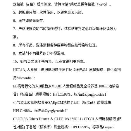
定倍数（
n
倍）后再测定，计算时请
*
乘以总稀释倍数（
×n×5
）。
5
．封板膜只限一次性使用，以避免交叉污染。
6
．底物请避光保存。
7
．严格按照说明书的操作进行，试验结果判定必须以酶标仪读数为
准。
8
．所有样品，洗涤液和各种废弃物都应按传染物处理。
9
．本试剂不同批号组分不得混用。
10
．如与英文说明书有异，以英文说明书为准。
HET-1A,
人食管上皮细胞地肤子皂苷
Ic
（标准品）质量规格：仅供鉴别
用
Momordin Ic
EB
病毒转化的人
B
细胞
;KM0501
人滑膜细胞完全培养基
100mL
地榆皂
苷
I
（标准品）质量规格：
HPLC
≥
98%
，标准品
Ziyuglycoside I
小气道上皮细胞培养基
SAEpiCM
地榆皂苷
II
（标准品）质量规格：
HPLC
≥
98%
，标准品
Ziyuglycoside II
CLEC10A Others Human
人
CLEC10A / MGL1 / CD301
人细胞裂解液
(
阳
性对照
)
丁香酚（标准品）质量规格：
HPLC
≥
99%
，标准品
Eugenol