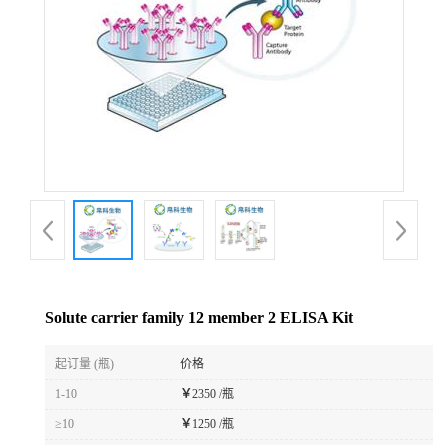
Solute carrier family 12 member 2 ELISA Kit
起订量 (瓶)
价格
1-10
￥
2350 /瓶
≥10
￥
1250 /瓶