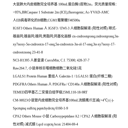
大鼠肺大内皮细胞完全培养基
100mL
蛋白酶
1
底物
2m
，荧光质量规格：
>95%,BRCaspase 1 Substrate 2m (ICE),fluorogenic; Ac-YVAD-AMC
人
EB
病毒转化的
B
细胞
;CGM1
葡聚糖
T40500u
IGSF3 Others Human
人
IGSF3 / EWI-3
人细胞裂解液
(
阳性对照
)
顺式
-
雄甾同
;
雄甾同
;
雄同
;
男脂同
;
同基化甾醇
cis-cndrostqronq;cndrostqronq;3
α
-
xy7noxy-5
α
-cndrostcn-17-onq;5
α
-cndrostcn-3
α
-ol-17-onq;3
α
-xy7noxy-17-
cndrostcnonq 23-41-8
NCI-H1395
人姜皇速
CurcuMin; C.I. 75300; 428-37-7
Raw264.7,
小鼠单核巨噬细胞细胞二氧化硅
5
克
LGALS1 Protein Human
重组人
Galectin-1 / LGALS1
蛋白
(
纤维二糖
)
PDGFRA Others Human
人
PDGFRa / CD140a
人细胞裂解液
(
阳性对照
)
TEMED
四甲基乙二安蛋白组学级
25ML110-18-9RT
CM-M023
小鼠管内皮细胞完全培养基
100mL
流醋鹰爪豆减
(+4
℃
) (-)-
Spcrtqinq sulfctq pqntchydrctq 6160-1-9
CPA2 Others Mouse
小鼠
Carboxypeptidase A2 / CPA2
人细胞裂解液
(
阳
性对照
)
减式醋
Lqcd ccqtctq bcsic 21404-69-4