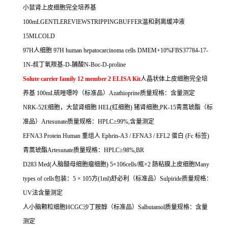
小鼠肾上皮细胞完全培养基
100mLGENTLEREVIEWSTRIPPINGBUFFER
温和剥离缓冲液
15MLCOLD
97H
人细胞
97H human hepatocarcinoma cells DMEM+10%FBS37784-17-
1N-
叔丁氧羰基
-D-
脯酸
N-Boc-D-proline
Solute carrier family 12 member 2 ELISA Kit
人晶状体上皮细胞完全培
养基
100mL
硫唑嘌呤（标准品）
Azathioprine
质量规格：含量测定
NRK-52E
细胞，大鼠肾细胞
HEL(
红细胞
)
猪肾细胞
;PK-15
青蒿琥酯（标
准品）
Artesunate
质量规格：
HPLC
≥
99%,
含量测定
EFNA3 Protein Human
重组人
Ephrin-A3 / EFNA3 / EFL2
蛋白
(Fc
标签
)
青蒿琥酯
Artesunate
质量规格：
HPLC
≥
98%,BR
D283 Med(
人脑髓母细胞瘤细胞
) 5
×
106cells/
瓶×
2
肠粘膜上皮细胞
Many
types of cells
包装：
5
×
105
方
(1ml)
舒必利（标准品）
Sulpiride
质量规格：
UV
法含量测定
人小脑颗粒细胞
HCGC
沙丁胺醇（标准品）
Salbutamol
质量规格：含量
测定