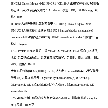
IFNGR1 Others Mouse
小鼠
IFNGR1 / CD119
人细胞裂解液
(
阳性对照
)
环己亚，英文名或英文缩写：
Actidione
，级别：
BR
，
50-100u/mg
，规
格：
10
克
HT1080
人成纤维细胞邻联茴香安
3,3'-DIMqTHOXYBqNZIDINq
UM-UC-3
人膀胱移行细胞癌
UM-UC-3 human bladder ansitional cell
carcinoma MEM
培养基
(GIBCO)+10%FBSwo7iumFORMATE
酸钠*白色
粉末
RTsigma
FIGF Protein Mouse
重组小鼠
VEGF-D / VEGFD / FIGF
蛋白
(Fc
标签
)
肌苷
-5'-
二嶙酸三钠盐，英文名或英文缩写：
5
′
-IDP
，
3Na
，级别：
BR
，
98%
，规格：
10KU
大鼠心肌细胞
(RCM)(1
×
106) Ca Ski,
人细胞
Human7048-4-6L-
半胱酸盐
酸盐
;(R)-2-
基
-3-
盐酸盐
L-Cysteine xy7nochloride;L(+)-
α
-AMino-
β
-
thiopropionic acid xy7nochloride;L(+)-AMino-
α
-Mercaptopropionic acid
xy7nochloride
CM-M034
小鼠肝动脉内皮细胞完全培养基
100mL
肌酸氧化酶
sh
ē
ng hu
à
sh
ì
j
ì容量：
RT25
克