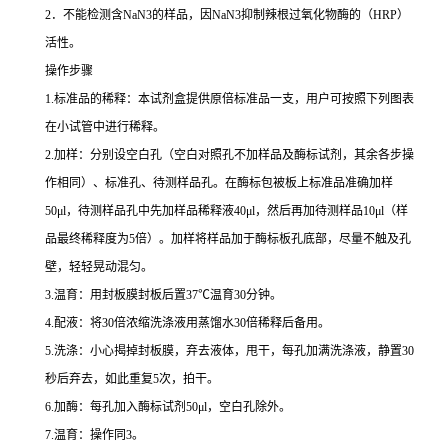
2
．不能检测含
NaN3
的样品，因
NaN3
抑制辣根过氧化物酶的（
HRP
）
活性。
操作步骤
1.
标准品的稀释：本试剂盒提供原倍标准品一支，用户可按照下列图表
在小试管中进行稀释。
2.
加样：分别设空白孔（空白对照孔不加样品及酶标试剂，其余各步操
作相同）、标准孔、待测样品孔。在酶标包被板上标准品准确加样
50μl
，待测样品孔中先加样品稀释液
40μl
，然后再加待测样品
10μl
（样
品最终稀释度为
5
倍）。加样将样品加于酶标板孔底部，尽量不触及孔
壁，轻轻晃动混匀。
3.
温育：用封板膜封板后置
37
℃
温育
30
分钟。
4.
配液：将
30
倍浓缩洗涤液用蒸馏水
30
倍稀释后备用。
5.
洗涤：小心揭掉封板膜，弃去液体，甩干，每孔加满洗涤液，静置
30
秒后弃去，如此重复
5
次，拍干。
6.
加酶：每孔加入酶标试剂
50μl
，空白孔除外。
7.
温育：操作同
3
。