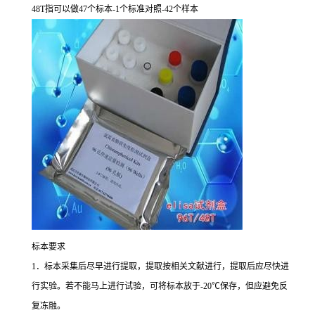
48T
指可以做
47
个标本
-1
个标准对照
-42
个样本
标本要求
1
．标本采集后尽早进行提取，提取按相关文献进行，提取后应尽快进
行实验。若不能马上进行试验，可将标本放于
-20
℃
保存，但应避免反
复冻融。