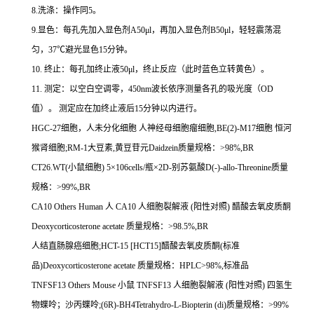
8.
洗涤：操作同
5
。
9.
显色：每孔先加入显色剂
A50μl
，再加入显色剂
B50μl
，轻轻震荡混
匀，
37
℃
避光显色
15
分钟。
10.
终止：每孔加终止液
50μl
，终止反应（此时蓝色立转黄色）。
11.
测定：以空白空调零，
450nm
波长依序测量各孔的吸光度（
OD
值）。
测定应在加终止液后
15
分钟以内进行。
HGC-27
细胞，人未分化细胞
人神经母细胞瘤细胞
,BE(2)-M17
细胞
恒河
猴肾细胞
;RM-1
大豆素
,
黄豆苷元
Daidzein
质量规格：
>98%,BR
CT26.WT(
小鼠细胞
) 5
×
106cells/
瓶×
2D-
别苏氨酸
D(-)-allo-Threonine
质量
规格：
>99%,BR
CA10 Others Human
人
CA10
人细胞裂解液
(
阳性对照
)
醋酸去氧皮质酮
Deoxycorticosterone acetate
质量规格：
>98.5%,BR
人结直肠腺癌细胞
;HCT-15 [HCT15]
醋酸去氧皮质酮
(
标准
品
)Deoxycorticosterone acetate
质量规格：
HPLC>98%,
标准品
TNFSF13 Others Mouse
小鼠
TNFSF13
人细胞裂解液
(
阳性对照
)
四氢生
物蝶呤；沙丙蝶呤
;(6R)-BH4Tetrahydro-L-Biopterin (di)
质量规格：
>99%