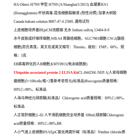
HA Others H7N9
甲型
H7N9 (A/Shanghai/1/2013)
血凝素
HA1
(Hemagglutinin)
杆状病毒
-
昆虫细胞裂解液
(
阳性对照
)
加拿大树胶
Canada balsam solution 8007-47-4 25ML
通用试剂
上皮细胞培养基
BEpiCM
流醋铟
无水
Indium sulfctq 13464-8-9
水牛皮肤成纤维样细胞
;WB-S4
胃腺癌细胞，
SGC7901
细胞
CW-2(
腺癌
细胞
)
劳氏青莲，英文名或英文缩写：
Thionin
，级别：
FMP
，
60%
，规
格：
5
克
EB
病毒转化的人
B
细胞
;KMY0911(
电泳级酰胺
)
Ubiquitin-associated protein 2 ELISA Kit
CL-0442SK-NEP-1(
人肾母细胞
瘤细胞
)5
×
106cells/
瓶×
2
鲁斯考皂苷元
(
标准品
)Ruscogenin
质量规格：
HPLC
≥
98%
，标准品
人海马神经元绿原酸
(
标准品）
Chlorogenic acid
质量规格：
HPLC
≥
98%
，
标准品
人正常肝细胞
;L-02
人平滑肌细胞完全培养基
100mL
绿原酸
Chlorogenic
acid
质量规格：
HPLC
≥
98%,BR
人小气道上皮细胞
HSAEpiC
氯化两面针碱（标准品）
Nitidine chloride
质