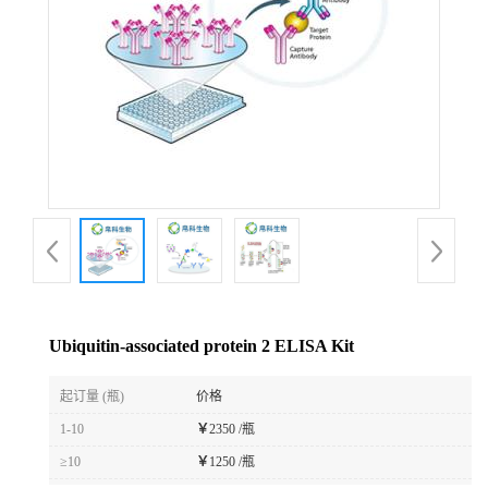
Ubiquitin-associated protein 2 ELISA Kit
起订量 (瓶)
价格
1-10
￥
2350 /瓶
≥10
￥
1250 /瓶