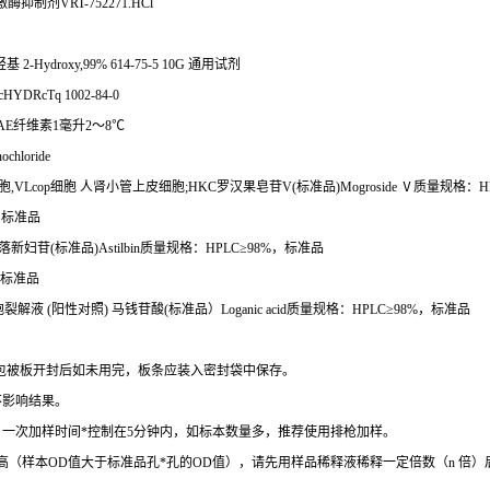
激酶抑制剂
VRT-752271.HCl
羟基
2-Hydroxy,99% 614-75-5 10G
通用试剂
HYDRcTq 1002-84-0
AE
纤维素
1
毫升
2
～
8
℃
ochloride
胞
,VLcop
细胞
人肾小管上皮细胞
;HKC
罗汉果皂苷
V(
标准品
)Mogroside
Ⅴ质量规格：
H
，标准品
落新妇苷
(
标准品
)Astilbin
质量规格：
HPLC
≥
98%
，标准品
标准品
胞裂解液
(
阳性对照
)
马钱苷酸
(
标准品）
Loganic acid
质量规格：
HPLC
≥
98%
，标准品
包被板开封后如未用完，板条应装入密封袋中保存。
不影响结果。
。一次加样时间
*
控制在
5
分钟内，如标本数量多，推荐使用排枪加样。
高（样本
OD
值大于标准品孔
*
孔的
OD
值），请先用样品稀释液稀释一定倍数（
n
倍）