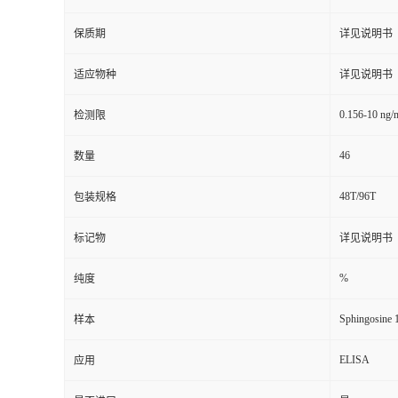
保质期
详见说明书
适应物种
详见说明书
0.156-10 ng/
检测限
46
数量
48T/96T
包装规格
标记物
详见说明书
%
纯度
Sphingosine 
样本
ELISA
应用