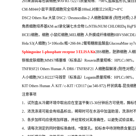
293
来源病毒包装细胞
;
Φ
AVRT752271
质量规格：
>98%,
盐酸盐形式
,
蛋白
CM-M044
小鼠平滑肌细胞完全培养基
100mL
对胺兰
250
克
2
～
8
°
C
DSC2 Others Rat
大鼠
DSC2 / Desmocollin-2
人细胞裂解液
(
阳性对照
) 2-
角质细胞培养基
KM-acf
录化镧七水合物
LcNTHcNUM CHLORIDq HqPTc
HCE1
细胞，细胞
小鼠红细胞
,MEL
细胞
人外膜成纤维细胞
HBVSMCDE
Hela S3(
人细胞
) 5
×
106cells/
瓶×
266-84-2
葡萄糖胺盐酸盐
GlucosaMine xy7n
Sphingosine 1-phosphate receptor 3 ELISA Kit
2BS
细胞，胚肺细胞
人细
猕猴皮肤细胞
;MMS7
络塞维（标准品）
Rosavin
质量规格：
HPLC
≥
98%
TNFRSF21 Others Human
人
DR6 / TNFRSF21
人细胞裂解液
(
阳性对照
)
人小细胞
;NCI-H2227
马钱苷（标准品）
Loganin
质量规格：
HPLC
≥
98%
，
KIT Others Human
人
KIT / c-KIT / CD117 (aa 540-972)
杆状病毒
-
昆虫细
注意事项
1
．试剂盒从冷藏环境中取出应在室温平衡
15-30
分钟后方可使用，酶标
2
．浓洗涤液可能会有结晶析出，稀释时可在水浴中加温助溶，洗涤时
3
．各步加样均应使用加样器，并经常校对其准确性，以避免试验误差
4
．请每次测定的同时做标准曲线，
*
做复孔。如标本中待测物质含量过