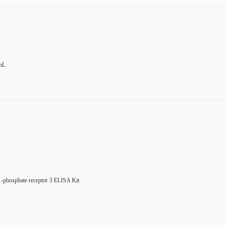
mL
1-phosphate receptor 3 ELISA Kit