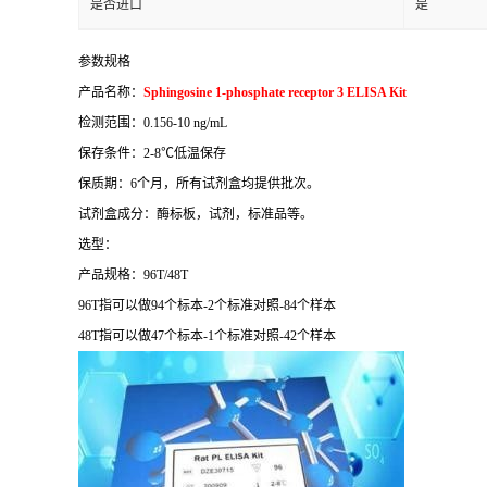
是否进口
是
参数规格
产品名称：
Sphingosine 1-phosphate receptor 3 ELISA Kit
检测范围：
0.156-10 ng/mL
保存条件：
2-8
℃
低温保存
保质期：
6
个月，所有试剂盒均提供批次。
试剂盒成分：酶标板，试剂，标准品等。
选型：
产品规格：
96T/48T
96T
指可以做
94
个标本
-2
个标准对照
-84
个样本
48T
指可以做
47
个标本
-1
个标准对照
-42
个样本