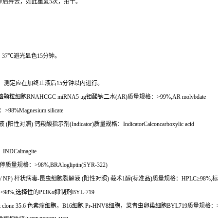
秒后弃去，如此重复
5
次，拍干。
，
37
℃
避光显色
15
分钟。
。
测定应在加终止液后
15
分钟以内进行。
脑颗粒细胞
RNAHCGC miRNA5
μ
g
钼酸钠二水
(AR)
质量规格：
>99%,AR molybdate
：
>98%Magnesium silicate
液
(
阳性对照
)
钙羧酸指示剂
(Indicator)
质量规格：
IndicatorCalconcarboxylic acid
：
INDCalmagite
停质量规格：
>98%,BRAlogliptin(SYR-322)
 / NP)
杆状病毒
-
昆虫细胞裂解液
(
阳性对照
)
莪术
1
醇
(
标准品
)
质量规格：
HPLC
≥
98%,
标
>98%,
选择性的
PI3K
α抑制剂
BYL-719
clone 35.6
色素瘤细胞，
B16
细胞
Pr-HNV8
细胞，菜青虫卵巢细胞
BYL719
质量规格：