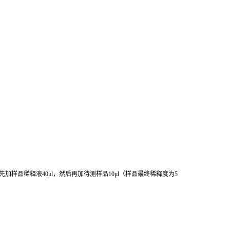
先加样品稀释液
40μl
，然后再加待测样品
10μl
（样品最终稀释度为
5