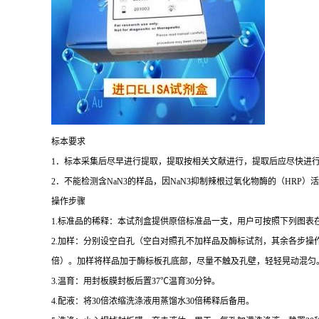
标本要求
1
．标本采集后尽早进行提取，提取按相关文献进行，提取后应尽快进
2
．不能检测含
NaN3
的样品，因
NaN3
抑制辣根过氧化物酶的（
HRP
）活
操作步骤
1.
标准品的稀释：本试剂盒提供原倍标准品一支，用户可按照下列图表
2.
加样：分别设空白孔（空白对照孔不加样品及酶标试剂，其余各步操
倍）。加样将样品加于酶标板孔底部，尽量不触及孔壁，轻轻晃动混匀
3.
温育：用封板膜封板后置
37
℃
温育
30
分钟。
4.
配液：将
30
倍浓缩洗涤液用蒸馏水
30
倍稀释后备用。