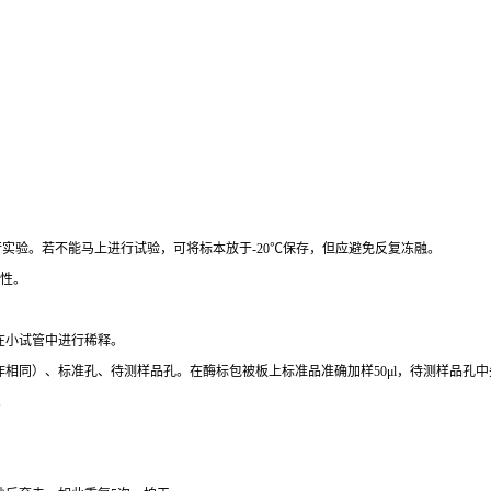
行实验。若不能马上进行试验，可将标本放于
-20
℃
保存，但应避免反复冻融。
性。
在小试管中进行稀释。
作相同）、标准孔、待测样品孔。在酶标包被板上标准品准确加样
50μl
，待测样品孔中
。