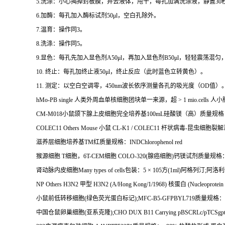
5.
洗涤：小心揭掉封板膜，弃去液体，甩干，每孔加满洗涤液，静置
30
6.
加酶：每孔加入酶标试剂
50μl
，空白孔除外。
7.
温育：操作同
3
。
8.
洗涤：操作同
5
。
9.
显色：每孔先加入显色剂
A50μl
，再加入显色剂
B50μl
，轻轻震荡混匀
10.
终止：每孔加终止液
50μl
，终止反应（此时蓝色立转黄色）。
11.
测定：以空白空调零，
450nm
波长依序测量各孔的吸光度（
OD
值）
hMo-PB single
人类外周血单核细胞团块单一来源，超
> 1 mio.cells
人小
CM-M018
小鼠颌下腺上皮细胞完全培养基
100mL
硅酸镁（高）质量规格
COLEC11 Others Mouse
小鼠
CL-K1 / COLEC11
杆状病毒
-
昆虫细胞裂解
滋养层细胞培养基
TM
红质量规格：
INDChlorophenol red
猴源细胞
T
细胞，
6T-CEM
细胞
COLO-320(
腺癌细胞
)
钙镁试剂质量规格
肾动脉内皮细胞
Many types of cells
包装：
5
×
105
方
(1ml)
阿格列汀
;
阿洛利
NP Others H3N2
甲型
H3N2 (A/Hong Kong/1/1968)
核蛋白
(Nucleoprotein
小鼠前低转移细胞
(
绿色荧光蛋白标记
);MFC-B5-GFPBYL719
质量规格：
中国仓鼠卵巢细胞
(
亚系克隆
);CHO DUX B11 Carrying pBSCRLc/pTCSgpt 