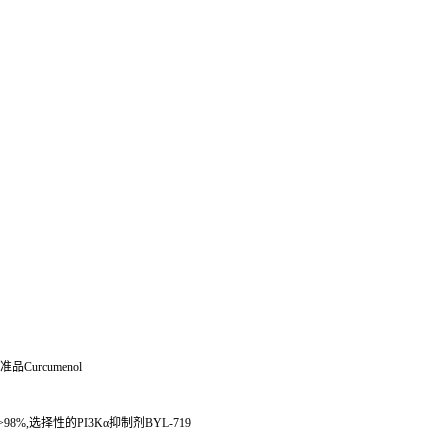
准品
Curcumenol
>98%,
选择性的
PI3K
α抑制剂
BYL-719