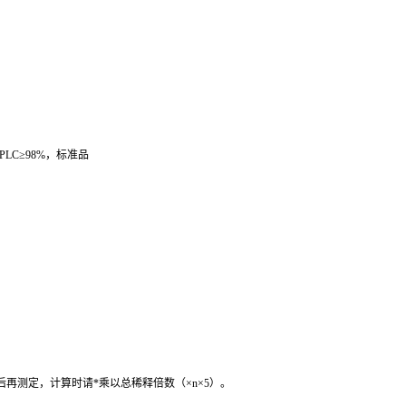
PLC
≥
98%
，标准品
后再测定，计算时请
*
乘以总稀释倍数（
×n×5
）。