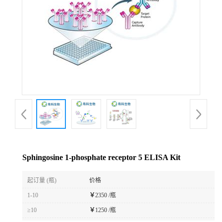
Sphingosine 1-phosphate receptor 5 ELISA Kit
起订量 (瓶)
价格
1-10
￥
2350 /瓶
≥10
￥
1250 /瓶