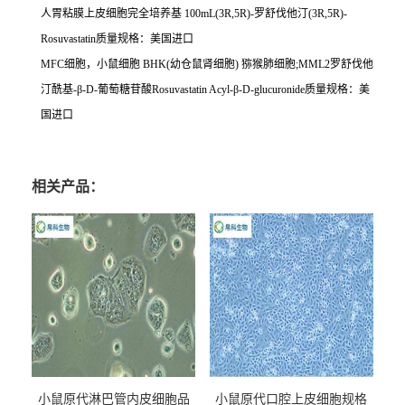
人胃粘膜上皮细胞完全培养基
100mL(3R,5R)-
罗舒伐他汀
(3R,5R)-
Rosuvastatin
质量规格：美国进口
MFC
细胞，小鼠细胞
BHK(
幼仓鼠肾细胞
)
猕猴肺细胞
;MML2
罗舒伐他
汀酰基
-
β
-D-
葡萄糖苷酸
Rosuvastatin Acyl-
β
-D-glucuronide
质量规格：美
国进口
相关产品：
小鼠原代淋巴管内皮细胞品
小鼠原代口腔上皮细胞规格