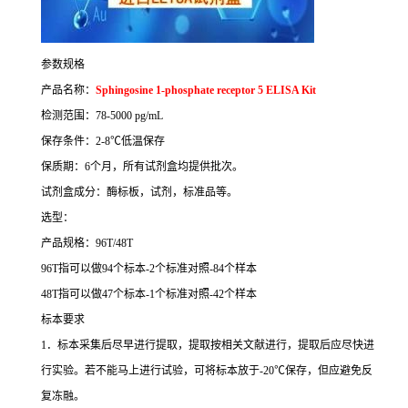
参数规格
产品名称：
Sphingosine 1-phosphate receptor 5 ELISA Kit
检测范围：
78-5000 pg/mL
保存条件：
2-8
℃
低温保存
保质期：
6
个月，所有试剂盒均提供批次。
试剂盒成分：酶标板，试剂，标准品等。
选型：
产品规格：
96T/48T
96T
指可以做
94
个标本
-2
个标准对照
-84
个样本
48T
指可以做
47
个标本
-1
个标准对照
-42
个样本
标本要求
1
．标本采集后尽早进行提取，提取按相关文献进行，提取后应尽快进
行实验。若不能马上进行试验，可将标本放于
-20
℃
保存，但应避免反
复冻融。