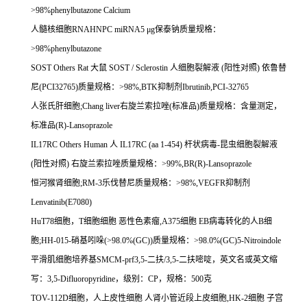
>98%phenylbutazone Calcium
人髓核细胞
RNAHNPC miRNA5
μ
g
保泰钠质量规格：
>98%phenylbutazone
SOST Others Rat
大鼠
SOST / Sclerostin
人细胞裂解液
(
阳性对照
)
依鲁替
尼
(PCI32765)
质量规格：
>98%,BTK
抑制剂
Ibrutinib,PCI-32765
人张氏肝细胞
;Chang liver
右旋兰索拉唑
(
标准品
)
质量规格：含量测定，
标准品
(R)-Lansoprazole
IL17RC Others Human
人
IL17RC (aa 1-454)
杆状病毒
-
昆虫细胞裂解液
(
阳性对照
)
右旋兰索拉唑质量规格：
>99%,BR(R)-Lansoprazole
恒河猴肾细胞
;RM-3
乐伐替尼质量规格：
>98%,VEGFR
抑制剂
Lenvatinib(E7080)
HuT78
细胞，
T
细胞细胞
恶性色素瘤
,A375
细胞
EB
病毒转化的人
B
细
胞
;HH-015-
硝基吲哚
(>98.0%(GC))
质量规格：
>98.0%(GC)5-Nitroindole
平滑肌细胞培养基
SMCM-prf3,5-
二扶
/3,5-
二扶嘧啶，英文名或英文缩
写：
3,5-Difluoropyridine
，级别：
CP
，规格：
500
克
TOV-112D
细胞，人上皮性细胞
人肾小管近段上皮细胞
,HK-2
细胞
子宫