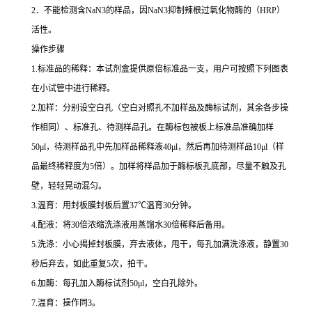
2
．不能检测含
NaN3
的样品，因
NaN3
抑制辣根过氧化物酶的（
HRP
）
活性。
操作步骤
1.
标准品的稀释：本试剂盒提供原倍标准品一支，用户可按照下列图表
在小试管中进行稀释。
2.
加样：分别设空白孔（空白对照孔不加样品及酶标试剂，其余各步操
作相同）、标准孔、待测样品孔。在酶标包被板上标准品准确加样
50μl
，待测样品孔中先加样品稀释液
40μl
，然后再加待测样品
10μl
（样
品最终稀释度为
5
倍）。加样将样品加于酶标板孔底部，尽量不触及孔
壁，轻轻晃动混匀。
3.
温育：用封板膜封板后置
37
℃
温育
30
分钟。
4.
配液：将
30
倍浓缩洗涤液用蒸馏水
30
倍稀释后备用。
5.
洗涤：小心揭掉封板膜，弃去液体，甩干，每孔加满洗涤液，静置
30
秒后弃去，如此重复
5
次，拍干。
6.
加酶：每孔加入酶标试剂
50μl
，空白孔除外。
7.
温育：操作同
3
。