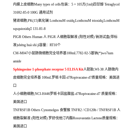
内膜上皮细胞
Many types of cells
包装：
5
×
105
方
(1ml)
四甘醇
Tetraglycol
31692-85-0 100G
通用试剂
猪肾细胞
;PK(15)
氧化镧
LcnthcnuM oxidq;LcnthcnuM trioxidq;LcnthcnuM
sqsquioxidq

131-81-8
PIGR Others Human
人
PIGR
人细胞裂解液
(
阳性对照
)
钠测试盒
(
带标
准
)sh
ē
ng hu
à
sh
ì
j
ì容量：
RT10
个
CM-M047
小鼠肠微细胞完全培养基
100mL7782-92-5
基钠
(*)wo7ium
amide
Sphingosine 1-phosphate receptor 5 ELISA Kit
人胚胎
;WI-38
人肠微内
皮细胞完全培养基
100mL
罗哌卡因
-d7Ropivacaine-d7
质量规格：美国进
口
人小细胞细胞
;NCI-H446
罗哌卡因盐酸盐
-d7Ropivacaine-d7
质量规格：
美国进口
TNFRSF1B Others Cynomolgus
食蟹猴
TNFR2 / CD120b / TNFRSF1B
人
细胞裂解液
(
阳性对照
)
罗舒伐他汀内酯
Rosuvastatin Lactone
质量规格：
美国进口