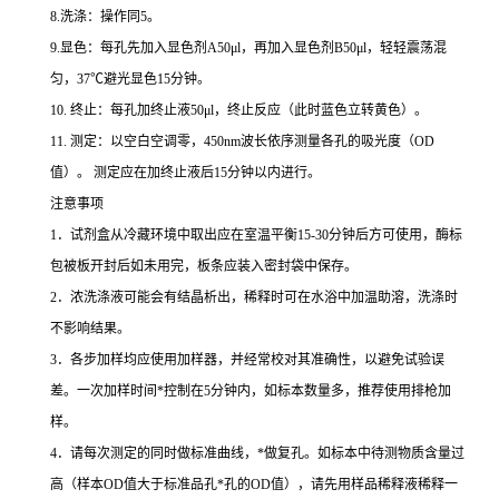
8.
洗涤：操作同
5
。
9.
显色：每孔先加入显色剂
A50μl
，再加入显色剂
B50μl
，轻轻震荡混
匀，
37
℃
避光显色
15
分钟。
10.
终止：每孔加终止液
50μl
，终止反应（此时蓝色立转黄色）。
11.
测定：以空白空调零，
450nm
波长依序测量各孔的吸光度（
OD
值）。
测定应在加终止液后
15
分钟以内进行。
注意事项
1
．试剂盒从冷藏环境中取出应在室温平衡
15-30
分钟后方可使用，酶标
包被板开封后如未用完，板条应装入密封袋中保存。
2
．浓洗涤液可能会有结晶析出，稀释时可在水浴中加温助溶，洗涤时
不影响结果。
3
．各步加样均应使用加样器，并经常校对其准确性，以避免试验误
差。一次加样时间
*
控制在
5
分钟内，如标本数量多，推荐使用排枪加
样。
4
．请每次测定的同时做标准曲线，
*
做复孔。如标本中待测物质含量过
高（样本
OD
值大于标准品孔
*
孔的
OD
值），请先用样品稀释液稀释一