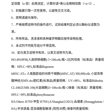
定倍数（
n
倍）后再测定，计算时请
*
乘以总稀释倍数（
×n×5
）。
5
．封板膜只限一次性使用，以避免交叉污染。
6
．底物请避光保存。
7
．严格按照说明书的操作进行，试验结果判定必须以酶标仪读数为
准。
8
．所有样品，洗涤液和各种废弃物都应按传染物处理。
9
．本试剂不同批号组分不得混用。
10
．如与英文说明书有异，以英文说明书为准。
HO-8910PM(
人高转移细胞
) 5
×
106cells/
瓶×
2
比阿培南（标准品）质量规
格：
HPLC>98%,
标准品
Biapenem
hMSC-AT-c
人类脂肪组织间质干细胞
(hMSC-AT) 500,000cells
小鼠背脊
髓神经元
MN-dsc
胆红素
(
标准品
)
质量规格：
UV
≥
98%
，标准品
Bilibubin
CL-0462UMR-106(
大鼠细胞
)5
×
106cells/
瓶×
2
保泰（标准品）质量规格：
HPLC>99%,
标准品
phenylbutazone
HA Others H7N9
甲型
H7N9 (A/Shanghai/2/2013)
血凝素
(Hemagglutinin /
HA)
杆状病毒
-
昆虫细胞裂解液
(
阳性对照
)
保泰钙质量规格：