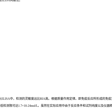
及
ELISA
间接法。
大
ELISA
中，检测的灵敏度远比
RIA
高。根据质量作用定律。即免疫反应所形成的免疫
i
低检测限可达
1.7×10-24mol/L
。虽然在实际应用中由于反应条件和试剂纯度以及仪器