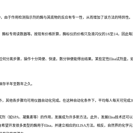
中，由于作用检测指示剂的酶与其底物的反应有专一性，从而增加了该方法的特异性。
、酶标专用读数器等。按现有价格折算，酶标仪的价格只及液闪仪的
1/6
至
1/4
，因此每
任何分离步骤，操作十分简便、快速，数分钟便能得出结果。某些定性
Elisa
试剂盒，
保存半年至数年之久。
外，其他各步骤均可用仪器自动化完成。在这种自动化条件下，平均每人每天可完成
2
试剂（如
SPA
、凝集素等）的作用，发展成为许多新方法。此外，发展
Elisa
技术还可以
有希望开发很多类型的酶用于
Elisa
，并建立相应的
ELISA
方法。相反，自然界的化学元