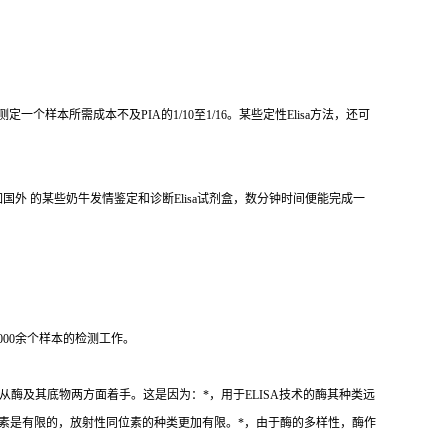
测定一个样本所需成本不及
PIA
的
1/10
至
1/16
。某些定性
Elisa
方法，还可
如国外 的某些奶牛发情鉴定和诊断
Elisa
试剂盒，数分钟时间便能完成一
000
余个样本的检测工作。
从酶及其底物两方面着手。这是因为：
*
，用于
ELISA
技术的酶其种类远
素是有限的，放射性同位素的种类更加有限。
*
，由于酶的多样性，酶作