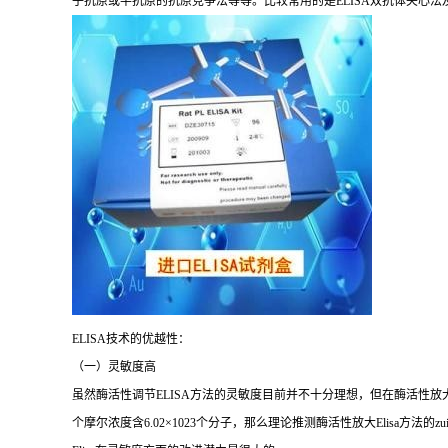
子抗原或半抗原的抗原竞争法等等。比较常用的是
ELISA
双抗体夹心法
ELISA
技术的优越性：
（一）灵敏度高
虽然酶活性调节
ELISA
方法的灵敏度目前并不十分理想，但在酶活性放
个摩尔浓度含
6.02×1023
个分子，那么理论推测酶活性放大
Elisa
方法的
zu