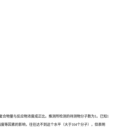
复合物量与反应物浓度成正比。推测所检测的待测物分子数为
1
。已知
1
精度等因素的影响，往往达不到这个水平（大于
104
个分子），但表明