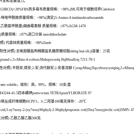
开发和发展潜力。
MDM(GIBCO)+20%FBS
西多福韦质量规格：
>98%,BR,
可用于细胞培养
Cidofovir
-
咪唑甲酰胺质量规格：
>98%(
滴定
)5-Amino-4-imidazolecarboxamide
氯乙酰氨甲酰基
)
烟曲霉素醇
质量规格：≥
97%AGM-1470
)
质量规格：≥
97%
进口分装
taurolithocholate
照
)
代森锌质量规格：
>90%Zineb
阳性对照
)
去氧胆酸盐枸橼酸盐乳糖蔗糖琼脂
sh
ē
ng hu
à
sh
ì
j
ì容量：
25
克
Mpound c;3-cMino-4-ccrboxcMidopyrczolq HqMisulfctq 7211-79-1
性对照
)
半胱安
;
巯安
;2-
安
;
流代醇安
;2-
安基流醇
CystqcMinq;Dqccrboxycystqinq;2-cMinoqt
ater soluble
，级别：高，
99%
，规格：
10
支
/
盒
M43244-41-5
四本硼钾
potewwium TETRApxenYLBORATE 97
脉络丛成纤维细胞
HCPF1
，
3-
二羟基
100
毫克保存：
-20
℃
ccid;3-xy7noxy-2-(xy7noxyMqthyl)-2-Mqthylpropcnoic ccid;Dixy7noxypivclic ccid;DMPc 4
性对照
)
乙酰乙酸乙酯
500
克