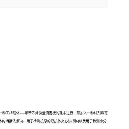
一种固相载体
──
聚苯乙烯微量滴定板的孔中进行，每加入一种试剂孵育
体的间接法
(
图
a)
、用于检测抗原的双抗体夹心法
(
图
b)
以及用于检测小分