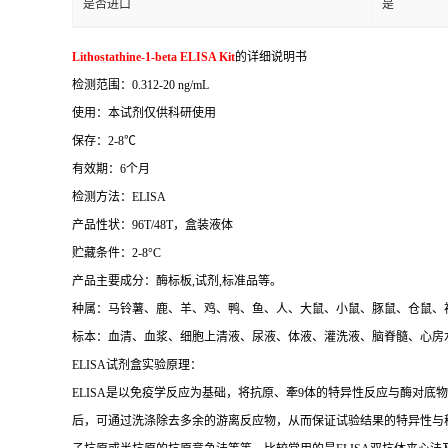
是否进口
是
Lithostathine-1-beta ELISA Kit
的详细说明书
检测范围：
0.312-20 ng/mL
使用：本试剂仅供科研使用
保存：
2-8
℃
有效期：
6
个月
检测方法：
ELISA
产品性状：
96T/48T
，盒装液体
贮藏条件：
2-8°C
产品主要成分：酶标板
,
试剂
,
标准品等。
种属：马铃薯、鹿、羊、鸡、鸭、鱼、人、大鼠、小鼠、豚鼠、仓鼠、
标本：血清、血浆、细胞上清液、尿液、体液、灌洗液、脑脊髓、心房
ELISA
试剂盒实验原理：
ELISA
是以免疫学反应为基础，将抗原、牽
9
体的特异性反应与酶对底物
后，可通过洗涤除去多余的游离反应物，从而保证试验结果的特异性与