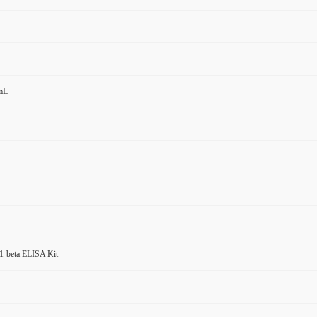
mL
-1-beta ELISA Kit