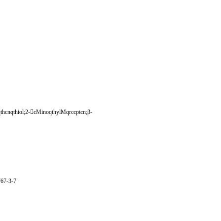
hcnqthiol;2-

cMinoqthylMqrccptcn;
β
-
767-3-7