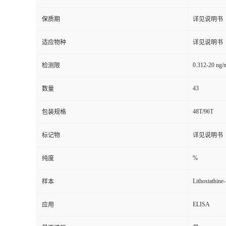
保质期
详见说明书
适应物种
详见说明书
0.312-20 ng/
检测限
43
数量
48T/96T
包装规格
标记物
详见说明书
%
纯度
Lithostathine
样本
ELISA
应用