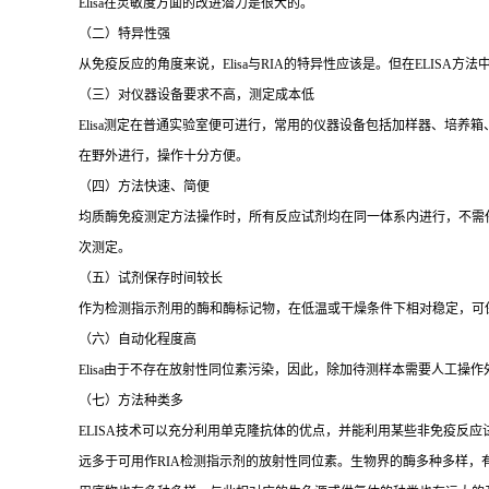
Elisa
在灵敏度方面的改进潜力是很大的。
（二）特异性强
从免疫反应的角度来说，
Elisa
与
RIA
的特异性应该是。但在
ELISA
方法
（三）对仪器设备要求不高，测定成本低
Elisa
测定在普通实验室便可进行，常用的仪器设备包括加样器、培养箱
在野外进行，操作十分方便。
（四）方法快速、简便
均质酶免疫测定方法操作时，所有反应试剂均在同一体系内进行，不需
次测定。
（五）试剂保存时间较长
作为检测指示剂用的酶和酶标记物，在低温或干燥条件下相对稳定，可
（六）自动化程度高
Elisa
由于不存在放射性同位素污染，因此，除加待测样本需要人工操作
（七）方法种类多
ELISA
技术可以充分利用单克隆抗体的优点，并能利用某些非免疫反应
远多于可用作
RIA
检测指示剂的放射性同位素。生物界的酶多种多样，