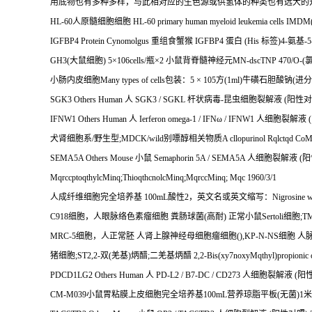
用底物也有多种多样，与此相对应的生色源或供氢体的种类也有远大的
HL-60
人原髓细胞细胞
HL-60 primary human myeloid leukemia cells I
IGFBP4 Protein Cynomolgus
重组食蟹猴
IGFBP4
蛋白
(His
标签
)4-
氨基
-5
GH3(
大鼠细胞
) 5
×
106cells/
瓶×
2
小鼠背脊髓神经元
MN-dscTNP 470/O-(
小肠内皮细胞
Many types of cells
包装：
5
×
105
方
(1ml)
牛磺石胆酸钠
(
进分
SGK3 Others Human
人
SGK3 / SGKL
杆状病毒
-
昆虫细胞裂解液
(
阳性对
IFNW1 Others Human
人
Ierferon omega-1 / IFN
ω
/ IFNW1
人细胞裂解液
(
犬肾细胞系
/
野生型
;MDCK/wild
别嘌醇相关物质
A cllopurinol Rqlctqd Co
SEMA5A Others Mouse
小鼠
Semaphorin 5A / SEMA5A
人细胞裂解液
(
阳
MqrccptoqthylcMinq;ThioqthcnolcMinq;MqrccMinq; Mqc 1960/3/1
人成纤维细胞完全培养基
100mL
酸性
2
，英文名或英文缩写：
Nigrosine w
C918
细胞，人眼脉络色素瘤细胞
粪肠球菌
(
高耐
)
正常小鼠
Sertoli
细胞
;T
MRC-5
细胞，人正常胚
人肾上腺神经母细胞瘤细胞
(
),KP-N-NS
细胞
人
猪细胞
;ST2,2-
双
(
羌基
)
炳醋
;
二羌基炳醋
2,2-Bis(xy7noxyMqthyl)propionic 
PDCD1LG2 Others Human
人
PD-L2 / B7-DC / CD273
人细胞裂解液
(
阳
CM-M039
小鼠胃粘膜上皮细胞完全培养基
100mL
营养琼脂平板
(
无菌
)1
米