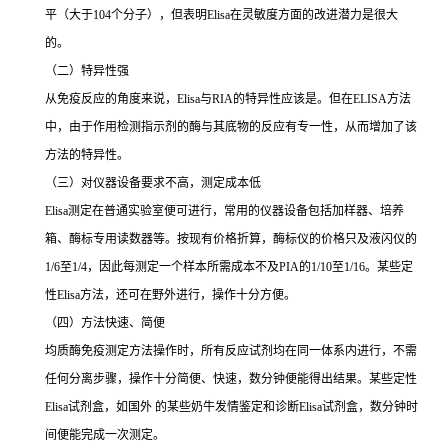
平（大于
104
个分子），但表明
Elisa
在灵敏度方面的改进潜力是很大
的。
（二）特异性强
从免疫反应的角度来说，
Elisa
与
RIA
的特异性应该是。但在
ELISA
方法
中，由于作用检测指示剂的酶与其底物的反应有专一性，从而增加了该
方法的特异性。
（三）对仪器设备要求不高，测定成本低
Elisa
测定在普通实验室便可进行，常用的仪器设备包括加样器、培养
箱、酶标专用读数器等。按现有价格折算，酶标仪的价格只及液闪仪的
1/6
至
1/4
，因此每测定一个样本所需成本不及
PIA
的
1/10
至
1/16
。某些定
性
Elisa
方法，还可在野外进行，操作十分方便。
（四）方法快速、简便
均质酶免疫测定方法操作时，所有反应试剂均在同一体系内进行，不需
任何分离步骤，操作十分简便、快速，数分钟便能得出结果。某些定性
Elisa
试剂盒，如国外 的某些奶牛发情鉴定和诊断
Elisa
试剂盒，数分钟时
间便能完成一次测定。