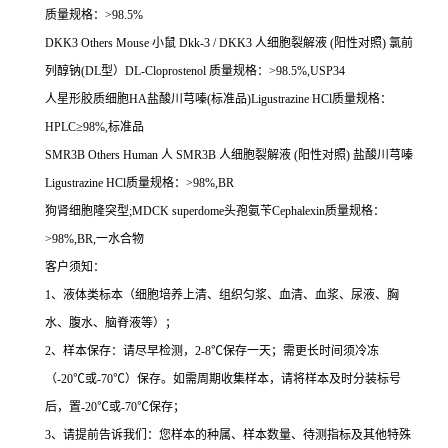
质量规格：
>98.5%
DKK3 Others Mouse
小鼠
Dkk-3 / DKK3
人细胞裂解液
(
阳性对照
)
氯前
列醇钠
(DL
型）
DL-Cloprostenol
质量规格：
>98.5%,USP34
人星形胶质细胞
HA
盐酸川芎嗪
(
标准品
)Ligustrazine HCl
质量规格：
HPLC
≥
98%,
标准品
SMR3B Others Human
人
SMR3B
人细胞裂解液
(
阳性对照
)
盐酸川芎嗪
Ligustrazine HCl
质量规格：
>98%,BR
狗肾细胞隆突型
;MDCK superdome
头孢氨苄
Cephalexin
质量规格：
>98%,BR,
一水合物
客户须知：
1
、液体类标本（细胞培养上清、组织匀浆、血清、血浆、尿液、胸
水、腹水、脑脊液等）；
2
、样本保存：请尽早检测，
2-8
℃
保存一天；需更长时间须冷冻
（
-20
℃
或
-70
℃
）保存。如需周期收集样本，请将样本及时分装标号
后，置
-20
℃
或
-70
℃
保存；
3
、请提前告诉我们：您样本的种属、样本数量、待测指标及其他特殊