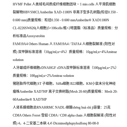
HVMF Pellet
人类绒毛间质成纤维细胞团块
> 1 mio.cells
人平滑肌细胞
裂解物
HBVSMCLAmberlite XAD-1180N
非离子型多孔树脂
(
粒径
0.350 -
0.600 mm)
质量规格：粒径
0.350 - 0.600 mmAmberlite® XAD1180N
CL-0226SW626(
人细胞
)5
×
106cells/
瓶×
2
嘧菌酯（标准品）质量规格：分
析标准品
Azoxystrobin
FAM19A4 Others Human
人
FAM19A4 / TAFA4
人细胞裂解液
(
阳性对
照
)
双甲脒标准溶液（
10
μ
g/ml,u=4%
）质量规格：
10
μ
g/ml,u=4%Amitraz
solution
人牙龈成纤维细胞
cDNAHGF cDNA
双甲脒标准溶液（
100
μ
g/ml,u=2%
）
质量规格：
100
μ
g/ml,u=2%Amitraz solution
猪胚胎传代细胞
;ST
子细胞，
SiHa
细胞
B22
细胞，
KM
小鼠未分化神经
瘤株
Amberlite XAD7HP
离子交换树脂
(Mesh 20-60)
质量规格：
Mesh 20-
60Amberlite® XAD7HP
人肾系膜细胞总
RNAHRMC NADL-
缬酸
sh
ē
ng hu
à
sh
ì
j
ì容量：
25
克
CD8A Others Ferret
雪貂
CD8A / CD8 alpha chain
人细胞裂解液
(
阳性对
照
) 4
，
4-
二安基二本砜
4,4'-Dicminodiphqnylsulfonq 80-08-0