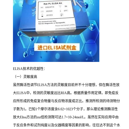
ELISA
技术的优越性：
（一）灵敏度高
虽然酶活性调节
ELISA
方法的灵敏度目前并不十分理想，但在酶活性放
大
ELISA
中，检测的灵敏度远比
RIA
高。根据质量作用定律。即免疫反
应所形成的免疫复合物量与反应物浓度成正比。推测所检测的待测物分
子数为
1
。已知
1
个摩尔浓度含
6.02×1023
个分子，那么理论推测酶活性
放大
Elisa
方法的
zui
低检测限可达
1.7×10-24mol/L
。虽然在实际应用中由
于反应条件和试剂纯度以及仪器精度等因素的影响，往往达不到这个水