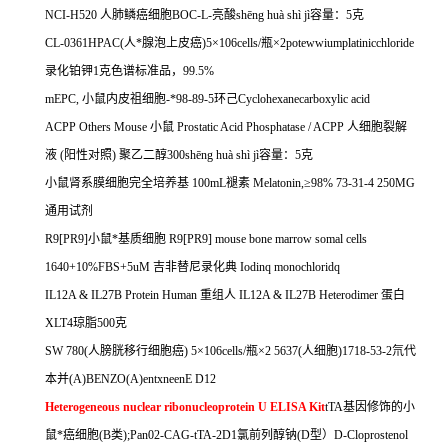
NCI-H520
人肺鳞癌细胞
BOC-L-
亮酸
sh
ē
ng hu
à
sh
ì
j
ì容量：
5
克
CL-0361HPAC(
人*腺泡上皮癌
)5
×
106cells/
瓶×
2potewwiumplatinicchloride
录化铂钾
1
克色谱标准品，
99.5%
mEPC,
小鼠内皮祖细胞
-
*
98-89-5
环己
Cyclohexanecarboxylic acid
ACPP Others Mouse
小鼠
Prostatic Acid Phosphatase / ACPP
人细胞裂解
液
(
阳性对照
)
聚乙二醇
300sh
ē
ng hu
à
sh
ì
j
ì容量：
5
克
小鼠肾系膜细胞完全培养基
100mL
褪素
Melatonin,
≥
98% 73-31-4 250MG
通用试剂
R9[PR9]
小鼠*基质细胞
R9[PR9] mouse bone marrow somal cells
1640+10%FBS+5uM
吉非替尼录化典
Iodinq monochloridq
IL12A & IL27B Protein Human
重组人
IL12A & IL27B Heterodimer
蛋白
XLT4
琼脂
500
克
SW 780(
人膀胱移行细胞癌
) 5
×
106cells/
瓶×
2 5637(
人细胞
)1718-53-2
氘代
本并
(A)BENZO(A)entxneenE D12
Heterogeneous nuclear ribonucleoprotein U ELISA Kit
tTA
基因修饰的小
鼠*癌细胞
(B
类
);Pan02-CAG-tTA-2D1
氯前列醇钠
(D
型）
D-Cloprostenol