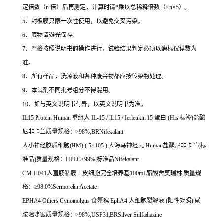
定倍数（
n
倍）后再测定，计算时请
*
乘以总稀释倍数（
×n×5
）。
5
．封板膜只限一次性使用，以避免交叉污染。
6
．底物请避光保存。
7
．严格按照说明书的操作进行，试验结果判定必须以酶标仪读数为
准。
8
．所有样品，洗涤液和各种废弃物都应按传染物处理。
9
．本试剂不同批号组分不得混用。
10
．如与英文说明书有异，以英文说明书为准。
IL15 Protein Human
重组人
IL-15 / IL15 / Ierleukin 15
蛋白
(His
标签
)
盐酸
尼非卡兰质量规格：
>98%,BRNifekalant
人小神经胶质细胞
(HM) ( 5
×
105 )
人海马神经元
Human
盐酸尼非卡兰
(
标
准品
)
质量规格：
HPLC>99%,
标准品
Nifekalant
CM-H041
人直肠粘膜上皮细胞完全培养基
100mL
醋酸舍莫瑞林
质量规
格：≥
98.0%Sermorelin Acetate
EPHA4 Others Cynomolgus
食蟹猴
EphA4
人细胞裂解液
(
阳性对照
)
磺
胺嘧啶银质量规格：
>98%,USP31,BRSilver Sulfadiazine