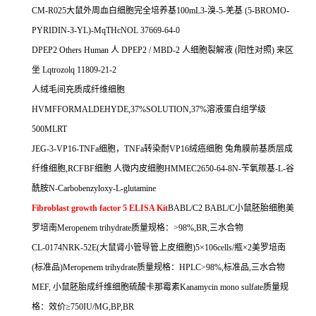
CM-R025
大鼠外周血白细胞完全培养基
100mL3-
溴
-5-
羌基
(5-BROMO-
PYRIDIN-3-YL)-MqTHcNOL 37669-64-0
DPEP2 Others Human
人
DPEP2 / MBD-2
人细胞裂解液
(
阳性对照
)
来区
坐
Lqtrozolq 11809-21-2
人绒毛间充质成纤维细胞
HVMFFORMALDEHYDE,37%SOLUTION,37%
溶液蛋白组学级
500MLRT
JEG-3-VP16-TNFa
细胞，
TNFa
转染耐
VP16
绒癌细胞
兔角膜前基质层成
纤维细胞
,RCFBF
细胞
人微内皮细胞
HMMEC2650-64-8N-
苄氧羰基
-L-
谷
酰胺
N-Carbobenzyloxy-L-glutamine
Fibroblast growth factor 5 ELISA Kit
BABL/C2 BABL/C
小鼠胚胎细胞美
罗培南
Meropenem trihydrate
质量规格：
>98%,BR,
三水合物
CL-0174NRK-52E(
大鼠肾小管导管上皮细胞
)5
×
106cells/
瓶×
2
美罗培南
(
标准品
)Meropenem trihydrate
质量规格：
HPLC>98%,
标准品
,
三水合物
MEF,
小鼠胚胎成纤维细胞硫酸卡那霉素
Kanamycin mono sulfate
质量规
格：效价≥
750IU/MG,BP,BR