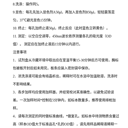
8.
洗涤：操作同
5
。
9.
显色：每孔先加入显色剂
A50μl
，再加入显色剂
B50μl
，轻轻震荡混
匀，
37
℃
避光显色
15
分钟。
10.
终止：每孔加终止液
50μl
，终止反应（此时蓝色立转黄色）。
11.
测定：以空白空调零，
450nm
波长依序测量各孔的吸光度（
OD
值）。
测定应在加终止液后
15
分钟以内进行。
注意事项
1
．试剂盒从冷藏环境中取出应在室温平衡
15-30
分钟后方可使用，酶标
包被板开封后如未用完，板条应装入密封袋中保存。
2
．浓洗涤液可能会有结晶析出，稀释时可在水浴中加温助溶，洗涤时
不影响结果。
3
．各步加样均应使用加样器，并经常校对其准确性，以避免试验误
差。一次加样时间
*
控制在
5
分钟内，如标本数量多，推荐使用排枪加
样。
4
．请每次测定的同时做标准曲线，
*
做复孔。如标本中待测物质含量过
高（样本
OD
值大于标准品孔
*
孔的
OD
值），请先用样品稀释液稀释一