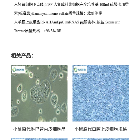
人胚肾细胞
-F
克隆
;293F
人肾成纤维细胞完全培养基
100mL
硫酸卡那霉
素
(
标准品
)Kanamycin mono sulfate
质量规格：效价测定
人羊膜上皮细胞
RNAHAmEpiC miRNA5
μ
g
酮舍林
1
酸盐
Ketanserin
Tartrate
质量规格：
>98.5%,BR
相关产品：
小鼠原代淋巴管内皮细胞品
小鼠原代口腔上皮细胞规格
牌