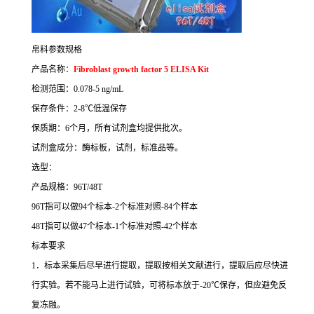
帛科参数规格
产品名称：
Fibroblast growth factor 5 ELISA Kit
检测范围：
0.078-5 ng/mL
保存条件：
2-8
℃
低温保存
保质期：
6
个月，所有试剂盒均提供批次。
试剂盒成分：酶标板，试剂，标准品等。
选型：
产品规格：
96T/48T
96T
指可以做
94
个标本
-2
个标准对照
-84
个样本
48T
指可以做
47
个标本
-1
个标准对照
-42
个样本
标本要求
1
．标本采集后尽早进行提取，提取按相关文献进行，提取后应尽快进
行实验。若不能马上进行试验，可将标本放于
-20
℃
保存，但应避免反
复冻融。