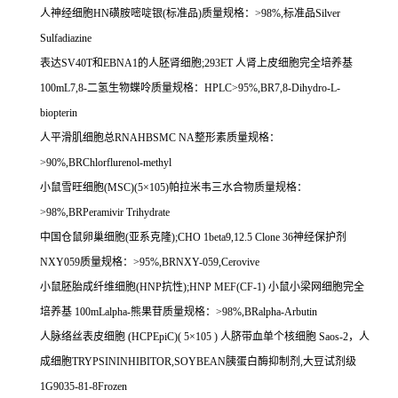
人神经细胞
HN
磺胺嘧啶银
(
标准品
)
质量规格：
>98%,
标准品
Silver
Sulfadiazine
表达
SV40T
和
EBNA1
的人胚肾细胞
;293ET
人肾上皮细胞完全培养基
100mL7,8-
二氢生物蝶呤质量规格：
HPLC>95%,BR7,8-Dihydro-L-
biopterin
人平滑肌细胞总
RNAHBSMC NA
整形素质量规格：
>90%,BRChlorflurenol-methyl
小鼠雪旺细胞
(MSC)(5
×
105)
帕拉米韦三水合物质量规格：
>98%,BRPeramivir Trihydrate
中国仓鼠卵巢细胞
(
亚系克隆
);CHO 1beta9,12.5 Clone 36
神经保护剂
NXY059
质量规格：
>95%,BRNXY-059,Cerovive
小鼠胚胎成纤维细胞
(HNP
抗性
);HNP MEF(CF-1)
小鼠小梁网细胞完全
培养基
100mLalpha-
熊果苷质量规格：
>98%,BRalpha-Arbutin
人脉络丝表皮细胞
(HCPEpiC)( 5
×
105 )
人脐带血单个核细胞
Saos-2
，人
成细胞
TRYPSININHIBITOR,SOYBEAN
胰蛋白酶抑制剂
,
大豆试剂级
1G9035-81-8Frozen