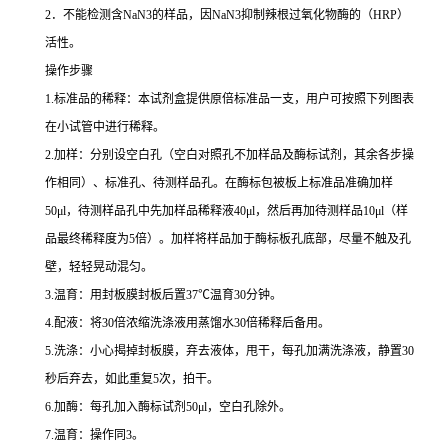
2
．不能检测含
NaN3
的样品，因
NaN3
抑制辣根过氧化物酶的（
HRP
）
活性。
操作步骤
1.
标准品的稀释：本试剂盒提供原倍标准品一支，用户可按照下列图表
在小试管中进行稀释。
2.
加样：分别设空白孔（空白对照孔不加样品及酶标试剂，其余各步操
作相同）、标准孔、待测样品孔。在酶标包被板上标准品准确加样
50μl
，待测样品孔中先加样品稀释液
40μl
，然后再加待测样品
10μl
（样
品最终稀释度为
5
倍）。加样将样品加于酶标板孔底部，尽量不触及孔
壁，轻轻晃动混匀。
3.
温育：用封板膜封板后置
37
℃
温育
30
分钟。
4.
配液：将
30
倍浓缩洗涤液用蒸馏水
30
倍稀释后备用。
5.
洗涤：小心揭掉封板膜，弃去液体，甩干，每孔加满洗涤液，静置
30
秒后弃去，如此重复
5
次，拍干。
6.
加酶：每孔加入酶标试剂
50μl
，空白孔除外。
7.
温育：操作同
3
。