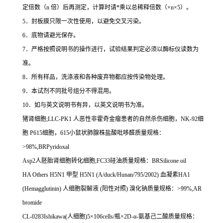
定倍数（
n
倍）后再测定，计算时请
*
乘以总稀释倍数（
×n×5
）。
5
．封板膜只限一次性使用，以避免交叉污染。
6
．底物请避光保存。
7
．严格按照说明书的操作进行，试验结果判定必须以酶标仪读数为
准。
8
．所有样品，洗涤液和各种废弃物都应按传染物处理。
9
．本试剂不同批号组分不得混用。
10
．如与英文说明书有异，以英文说明书为准。
猪肾细胞
;LLC-PK1
人恶性非霍奇金瘤患者的自然杀伤细胞，
NK-92
细
胞
P615
细胞，
615
小鼠状肺腺株盐酸吡哆醛质量规格：
>98%,BRPyridoxal
Asp2
人胚胎肾细胞转化细胞
;FC33
硅油质量规格：
BRSilicone oil
HA Others H5N1
甲型
H5N1 (A/duck/Hunan/795/2002)
血凝素
HA1
(Hemagglutinin)
人细胞裂解液
(
阳性对照
)
溴化钠质量规格：
>99%,AR
bromide
CL-0283Ishikawa(
人细胞
)5
×
106cells/
瓶×
2D-
α
-
氨基己二酸质量规格：