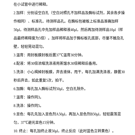
在小试管中进行稀释。
2.
加样：分别设空白孔（空白对照孔不加样品及酶标试剂，其余各步操
作相同）、标准孔、待测样品孔。在酶标包被板上标准品准确加样
50μl
，待测样品孔中先加样品稀释液
40μl
，然后再加待测样品
10μl
（样
品最终稀释度为
5
倍）。加样将样品加于酶标板孔底部，尽量不触及孔
壁，轻轻晃动混匀。
3.
温育：用封板膜封板后置
37
℃
温育
30
分钟。
4.
配液：将
30
倍浓缩洗涤液用蒸馏水
30
倍稀释后备用。
5.
洗涤：小心揭掉封板膜，弃去液体，甩干，每孔加满洗涤液，静置
30
秒后弃去，如此重复
5
次，拍干。
6.
加酶：每孔加入酶标试剂
50μl
，空白孔除外。
7.
温育：操作同
3
。
8.
洗涤：操作同
5
。
9.
显色：每孔先加入显色剂
A50μl
，再加入显色剂
B50μl
，轻轻震荡混
匀，
37
℃
避光显色
15
分钟。
10.
终止：每孔加终止液
50μl
，终止反应（此时蓝色立转黄色）。