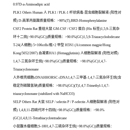
0.97D-a-Aminoadipic acid
PLK1 Others Human
人
PLK1 / PLK-1
杆状病毒
-
昆虫细胞裂解液
(
阳性对
照
) D-
高苯丙氨酸质量规格：
>90%(T),BRD-Homophenylalanine
CSF2 Protein Rat
重组大鼠
GM-CSF / CSF2
蛋白
(His
标签
)1,5,9-
三氮杂
环十二烷
(>90.0%(GC))
质量规格：
>90.0%(GC)1,5,9-Triazacyclododecane
T-24(
人细胞
) 5
×
106cells/
瓶×
2
甲型
H5N1 (A/common magpie/Hong
Kong/5052/2007)
血凝素
HA1 (Hemagglutinin)
人细胞裂解液
(
阳性对照
)
1,4,7-
三氮杂环壬烷
(>98.0%(GC))
质量规格：
>98.0%(GC)1,4,7-
Triazacyclononane
人外根壳细胞
cDNAHHORSC cDNA1,4,7-
三甲基
-1,4,7-
三氮杂环壬烷
(
含
稳定剂碳酸氢钠
)
质量规格：
>98.0%(GC)(T)1,4,7-Trimethyl-1,4,7-
triazacyclononane (stabilized with NaHCO3)
SELP Others Rat
大鼠
SELP / selectin P / P-selectin
人细胞裂解液
(
阳性对
照
) 1,4,8,11-
四硫代环十四烷
(>98.0%(GC))
质量规格：
>98.0%
(GC)1,4,8,11-Tetrathiacyclotetradecane
小鼠腹水瘤细胞
;S-1801,4,7-
三硫杂环壬烷
(>98.0%(GC))
质量规格：