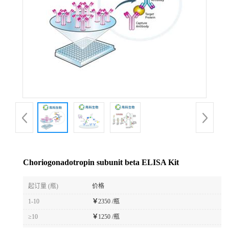
Choriogonadotropin subunit beta ELISA Kit
起订量 (瓶)
价格
1-10
￥
2350 /瓶
≥10
￥
1250 /瓶