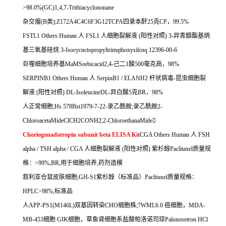
>98.0%(GC)1,4,7-Trithiacyclononane
杂交瘤
(B
类
);Z172A4C4C6F3G12TCPA
四录本酐
25
克
CP
，
99.5%
FSTL1 Others Human
人
FSL1
人细胞裂解液
(
阳性对照
) 3-
异青醋酯基炳
基三氧基硅烷
3-Isocycnctopropyltrimqthoxysilcnq 12396-00-6
巨噬细胞培养基
MaMSorbicacid2,4-
己二
1
酸
500
毫克高，
98%
SERPINB1 Others Human
人
SerpinB1 / ELANH2
杆状病毒
-
昆虫细胞裂
解液
(
阳性对照
) DL-IsoleucineDL-
异白酸
5
克
BR
，
98%
人正常细胞
;Hs 578Bst1979-7-22-
录乙酰胺
;
录乙酰胺
2-
ChloroacetaMideClCH2CONH2;2-ChloroethanaMide

Choriogonadotropin subunit beta ELISA Kit
CGA Others Human
人
FSH
alpha / TSH alpha / CGA
人细胞裂解液
(
阳性对照
)
紫杉醇
Paclitaxel
质量规
格：
>99%,BR,
用于细胞培养
,
药剂造模
叙利亚仓鼠皮肤细胞
;GH-S1
紫杉醇（标准品）
Paclitaxel
质量规格：
HPLC>98%,
标准品
人
APP-PS1(M146L)
双基因转染
CHO
细胞株
;7WML6.0
癌细胞，
MDA-
MB-453
细胞
GIK
细胞，草鱼肾细胞系盐酸帕洛诺司琼
Palonosetron HCl