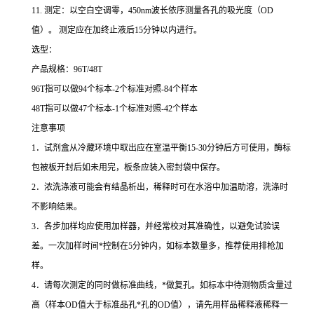
11.
测定：以空白空调零，
450nm
波长依序测量各孔的吸光度（
OD
值）。
测定应在加终止液后
15
分钟以内进行。
选型：
产品规格：
96T/48T
96T
指可以做
94
个标本
-2
个标准对照
-84
个样本
48T
指可以做
47
个标本
-1
个标准对照
-42
个样本
注意事项
1
．试剂盒从冷藏环境中取出应在室温平衡
15-30
分钟后方可使用，酶标
包被板开封后如未用完，板条应装入密封袋中保存。
2
．浓洗涤液可能会有结晶析出，稀释时可在水浴中加温助溶，洗涤时
不影响结果。
3
．各步加样均应使用加样器，并经常校对其准确性，以避免试验误
差。一次加样时间
*
控制在
5
分钟内，如标本数量多，推荐使用排枪加
样。
4
．请每次测定的同时做标准曲线，
*
做复孔。如标本中待测物质含量过
高（样本
OD
值大于标准品孔
*
孔的
OD
值），请先用样品稀释液稀释一