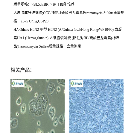
质量规格：
>98.5%,BR,
可用于细胞培养
人皮肤成纤维细胞
;CCC-HSF-1
硫酸巴龙霉素
Paromomycin Sulfate
质量规
格：≥
675 U/mg,USP28
HA Others H9N2
甲型
H9N2 (A/Guinea fowl/Hong Kong/WF10/99)
血凝
素
HA1 (Hemagglutinin)
人细胞裂解液
(
阳性对照
)
硫酸巴龙霉素
(
标准
品
)Paromomycin Sulfate
质量规格：含量测定
相关产品：