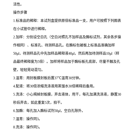
活性。
操作步骤
1.
标准品的稀释：本试剂盒提供原倍标准品一支，用户可按照下列图表
在小试管中进行稀释。
2.
加样：分别设空白孔（空白对照孔不加样品及酶标试剂，其余各步操
作相同）、标准孔、待测样品孔。在酶标包被板上标准品准确加样
50μl
，待测样品孔中先加样品稀释液
40μl
，然后再加待测样品
10μl
（样
品最终稀释度为
5
倍）。加样将样品加于酶标板孔底部，尽量不触及孔
壁，轻轻晃动混匀。
3.
温育：用封板膜封板后置
37
℃
温育
30
分钟。
4.
配液：将
30
倍浓缩洗涤液用蒸馏水
30
倍稀释后备用。
5.
洗涤：小心揭掉封板膜，弃去液体，甩干，每孔加满洗涤液，静置
30
秒后弃去，如此重复
5
次，拍干。
6.
加酶：每孔加入酶标试剂
50μl
，空白孔除外。
7.
温育：操作同
3
。
8.
洗涤：操作同
5
。