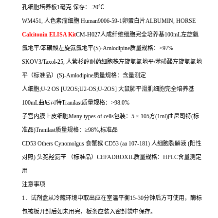
孔细胞培养板
1
毫克
保存：
-20
℃
WM451,
人色素瘤细胞
Human9006-59-1
卵蛋白片
ALBUMIN, HORSE
Calcitonin ELISA Kit
CM-H027
人成纤维细胞完全培养基
100mL
左旋氨
氯地平
/
苯磺酸左旋氨氯地平
(S)-Amlodipine
质量规格：
>97%
SKOV3/Taxol-25,
人紫杉醇耐药细胞株左旋氨氯地平
/
苯磺酸左旋氨氯地
平（标准品）
(S)-Amlodipine
质量规格：含量测定
人细胞
;U-2 OS [U2OS;U2-OS;U-2OS]
大鼠肺平滑肌细胞完全培养基
100mL
曲尼司特
Tranilast
质量规格：
>98.0%
子宫内膜上皮细胞
Many types of cells
包装：
5
×
105
方
(1ml)
曲尼司特
(
标
准品
)Tranilast
质量规格：≥
98%,
标准品
CD53 Others Cynomolgus
食蟹猴
CD53 (aa 107-181)
人细胞裂解液
(
阳性
对照
)
头孢羟氨苄
（标准品）
CEFADROXIL
质量规格：
HPLC
含量测定
用
注意事项
1
．试剂盒从冷藏环境中取出应在室温平衡
15-30
分钟后方可使用，酶标
包被板开封后如未用完，板条应装入密封袋中保存。