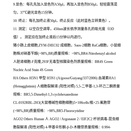
9.
显色：每孔先加入显色剂
A50μl
，再加入显色剂
B50μl
，轻轻震荡混
匀，
37
℃
避光显色
15
分钟。
10.
终止：每孔加终止液
50μl
，终止反应（此时蓝色立转黄色）。
11.
测定：以空白空调零，
450nm
波长依序测量各孔的吸光度（
OD
值）。
测定应在加终止液后
15
分钟以内进行。
猪小肠上皮细胞
;ZYM-DIEC02
成细胞，
Saos-2
细胞
RuCa
细胞，小鼠细
胞株对硝基苄醇
(>98%,BR)
质量规格：
>98%,BR4-Nitrobenzyl alcohol
人胚肾细胞
-F
克隆
;293F
无毒型核酸染色剂质量规格：
BR4S Green
Nucleic Acid Stain 4S Green
HA Others H5N1
甲型
H5N1 (A/goose/Guiyang/337/2006)
血凝素
HA1
(Hemagglutinin)
人细胞裂解液
(
阳性对照
) 5,5-
二甲基
-1,3-
环己二酮质量
规格：
BR5,5-Dimethyl-1,3-cyclohexanedione
CL-0192RBL-2H3(
大鼠嗜碱性细胞细胞
)5
×
106cells/
瓶×
25-
氟胞苷
(>98%,BR)
质量规格：
>98%,BR5-Fluorocytidine
AGO2 Others Human
人
AGO2 / Argonaute 2 / EIF2C2
杆状病毒
-
昆虫细
胞裂解液
(
阳性对照
) 4-
甲基伞形酮
-
β
-D-
木糖苷质量规格：
0.994-