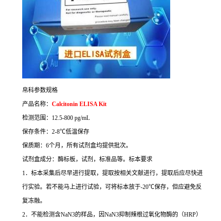
帛科参数规格
产品名称：
Calcitonin ELISA Kit
检测范围：
12.5-800 pg/mL
保存条件：
2-8
℃
低温保存
保质期：
6
个月，所有试剂盒均提供批次。
试剂盒成分：酶标板，试剂，标准品等。
标本要求
1
．标本采集后尽早进行提取，提取按相关文献进行，提取后应尽快进
行实验。若不能马上进行试验，可将标本放于
-20
℃
保存，但应避免反
复冻融。
2
．不能检测含
NaN3
的样品，因
NaN3
抑制辣根过氧化物酶的（
HRP
）