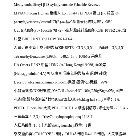
Methylumbelliferyl-
β
-D-xylopyranoside Printable Reviews
EFNA4 Protein Human
重组人
Ephrin-A4 / EFNA4
蛋白
(Fc
标签
)D-
pxenylglycineetxylesteroHCl(R)-
α
-
基乙酯氢录化物
5
克
BR
，
98%
U251(
人细胞
) 5
×
106cells/
瓶×
2
小鼠胚胎成纤维细胞
;C3H 10T1/2 2A6
灿
烂皇
BRILLIcNT YqLLOW 3021-11-4
人肾近曲小管上皮细胞裂解物
HRPTEpiCL3,3',5,5'-
四甲基联
... 3,3',5,5'-
Tetramethylbenzidine (
≥
99%,... 54827-17-7 100MG
染色剂
HA Others H3N2
甲型
H3N2 (A/Hong Kong/1/1968)
血凝素
(Hemagglutinin / HA)
杆状病毒
-
昆虫细胞裂解液
(
阳性对照
)
Decyltrimetxylammoniumbromide(1-
癸基
)
基溴化
5
克超，
99%
小鼠瘤细胞
(NK
靶细胞
);YAC-1L-LysineHCl 100g/250g/Sigma25g
国产
孔雀绿
1
酸盐检测试剂盒
MGmP
固红
GG
盐
sh
ē
ng hu
à
sh
ì
j
ì容量：
1
克
PDCD1 Others Rat
大鼠
PD1 / PDCD1
人细胞裂解液
(
阳性对照
) 2
’
,3
’
,4
’
-
三氧基本同
2,3,4-Trixy7noxybqnzophqnonq 1143-7-
人红系细胞
;TF-1
十八醇
sh
ē
ng hu
à
sh
ì
j
ì容量：
1
克
杂交瘤
(B
类
);C3110D2B2
细胞，
DU145
细胞
H4-
Ⅱ
E
细胞，大鼠细胞
48