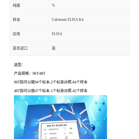
%
纯度
Calcitonin ELISA Kit
样本
ELISA
应用
是否进口
是
选型：
产品规格：
96T/48T
96T
指可以做
94
个标本
-2
个标准对照
-84
个样本
48T
指可以做
47
个标本
-1
个标准对照
-42
个样本