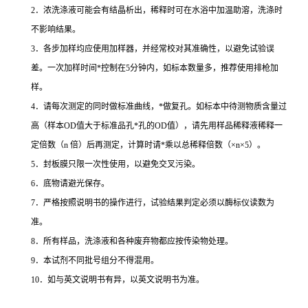
2
．浓洗涤液可能会有结晶析出，稀释时可在水浴中加温助溶，洗涤时
不影响结果。
3
．各步加样均应使用加样器，并经常校对其准确性，以避免试验误
差。一次加样时间
*
控制在
5
分钟内，如标本数量多，推荐使用排枪加
样。
4
．请每次测定的同时做标准曲线，
*
做复孔。如标本中待测物质含量过
高（样本
OD
值大于标准品孔
*
孔的
OD
值），请先用样品稀释液稀释一
定倍数（
n
倍）后再测定，计算时请
*
乘以总稀释倍数（
×n×5
）。
5
．封板膜只限一次性使用，以避免交叉污染。
6
．底物请避光保存。
7
．严格按照说明书的操作进行，试验结果判定必须以酶标仪读数为
准。
8
．所有样品，洗涤液和各种废弃物都应按传染物处理。
9
．本试剂不同批号组分不得混用。
10
．如与英文说明书有异，以英文说明书为准。