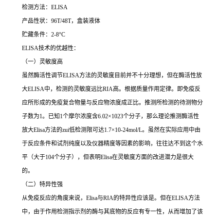
检测方法：
ELISA
产品性状：
96T/48T
，盒装液体
贮藏条件：
2-8°C
ELISA
技术的优越性：
（一）灵敏度高
虽然酶活性调节
ELISA
方法的灵敏度目前并不十分理想，但在酶活性放
大
ELISA
中，检测的灵敏度远比
RIA
高。根据质量作用定律。即免疫反
应所形成的免疫复合物量与反应物浓度成正比。推测所检测的待测物分
子数为
1
。已知
1
个摩尔浓度含
6.02×1023
个分子，那么理论推测酶活性
放大
Elisa
方法的
zui
低检测限可达
1.7×10-24mol/L
。虽然在实际应用中由
于反应条件和试剂纯度以及仪器精度等因素的影响，往往达不到这个水
平（大于
104
个分子），但表明
Elisa
在灵敏度方面的改进潜力是很大
的。
（二）特异性强
从免疫反应的角度来说，
Elisa
与
RIA
的特异性应该是。但在
ELISA
方法
中，由于作用检测指示剂的酶与其底物的反应有专一性，从而增加了该