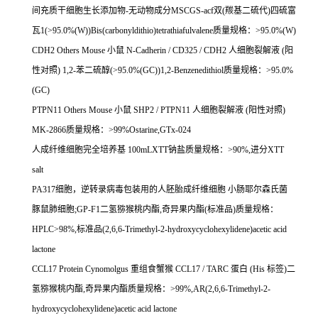
间充质干细胞生长添加物
-
无动物成分
MSCGS-acf
双
(
羰基二硫代
)
四硫富
瓦
1(>95.0%(W))Bis(carbonyldithio)tetrathiafulvalene
质量规格：
>95.0%(W)
CDH2 Others Mouse
小鼠
N-Cadherin / CD325 / CDH2
人细胞裂解液
(
阳
性对照
) 1,2-
苯二硫醇
(>95.0%(GC))1,2-Benzenedithiol
质量规格：
>95.0%
(GC)
PTPN11 Others Mouse
小鼠
SHP2 / PTPN11
人细胞裂解液
(
阳性对照
)
MK-2866
质量规格：
>99%Ostarine,GTx-024
人成纤维细胞完全培养基
100mLXTT
钠盐质量规格：
>90%,
进分
XTT
salt
PA317
细胞，逆转录病毒包装用的人胚胎成纤维细胞
小肠耶尔森氏菌
豚鼠肺细胞
;GP-F1
二氢猕猴桃内酯
,
奇异果内酯
(
标准品
)
质量规格：
HPLC>98%,
标准品
(2,6,6-Trimethyl-2-hydroxycyclohexylidene)acetic acid
lactone
CCL17 Protein Cynomolgus
重组食蟹猴
CCL17 / TARC
蛋白
(His
标签
)
二
氢猕猴桃内酯
,
奇异果内酯质量规格：
>99%,AR(2,6,6-Trimethyl-2-
hydroxycyclohexylidene)acetic acid lactone