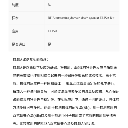
%
纯度
BH3-interacting domain death agonist ELISA Kit
样本
ELISA
应用
是否进口
是
ELISA
试剂盒实验原理：
ELISA
是以免疫学反应为基础，将抗原、牽
9
体的特异性反应与酶对底
物的高效催化作用相结合起来的一种敏感性很高的试验技术。由于抗
原、抗体的反应在一种固相载体
──
聚苯乙烯微量滴定板的孔中进行，
每加入一种试剂孵育后，可通过洗涤除去多余的游离反应物，从而保证
试验结果的特异性与稳定性。在实际应用中，通过不同的设计，具体的
方法步骤可有多种。即
:
用于检测抗体的间接法
(
图
a)
、用于检测抗原的
双抗体夹心法
(
图
b)
以及用于检测小分子抗原或半抗原的抗原竞争法等
等。比较常用的是
ELISA
双抗体夹心法及
ELISA
间接法。