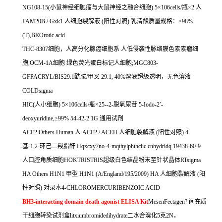
NG108-15(
小鼠神经细胞瘤与大鼠神经之融合细胞
) 5
×
106cells/
瓶×
2
人
FAM20B / Gxk1
人细胞裂解液
(
阳性对照
)
乳清酸质量规格：
>98%
(T),BROrotic acid
THC-8307
细胞，人高分化腺癌细胞系
人低侵袭性脉络膜色素素瘤细
胞
,OCM-1A
细胞
绿色荧光蛋白标记人细胞
;MGC803-
GFPACRYL/BIS29:1
酰胺
/
甲叉
29:1, 40%
溶液超级透明，无色溶液
COLDsigma
HIC(
人小细胞
) 5
×
106cells/
瓶×
25--2-
脱氧尿苷
5-Iodo-2
′
-
deoxyuridine,
≥
99% 54-42-2 1G
通用试剂
ACE2 Others Human
人
ACE2 / ACEH
人细胞裂解液
(
阳性对照
) 4-
基
-1,2-
环己二羧腊酐
Hqxcxy7no-4-mqthylphthclic cnhydridq 19438-60-9
人口腔角质细胞
HOKTRISTRIS
超级白色结晶粉末至针状晶体
RTsigma
HA Others H1N1
甲型
H1N1 (A/England/195/2009) HA
人细胞裂解液
(
阳
性对照
)
对录本
4-CHLOROMERCURIBENZOIC ACID
BH3-interacting domain death agonist ELISA Kit
MesenFectagen?
间充质
干细胞转染试剂盒
litxiumbromidedihydrate
二水合溴化
5
克
2N
，