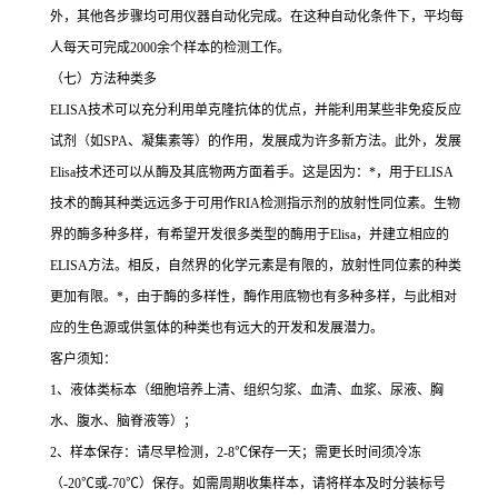
外，其他各步骤均可用仪器自动化完成。在这种自动化条件下，平均每
人每天可完成
2000
余个样本的检测工作。
（七）方法种类多
ELISA
技术可以充分利用单克隆抗体的优点，并能利用某些非免疫反应
试剂（如
SPA
、凝集素等）的作用，发展成为许多新方法。此外，发展
Elisa
技术还可以从酶及其底物两方面着手。这是因为：
*
，用于
ELISA
技术的酶其种类远远多于可用作
RIA
检测指示剂的放射性同位素。生物
界的酶多种多样，有希望开发很多类型的酶用于
Elisa
，并建立相应的
ELISA
方法。相反，自然界的化学元素是有限的，放射性同位素的种类
更加有限。
*
，由于酶的多样性，酶作用底物也有多种多样，与此相对
应的生色源或供氢体的种类也有远大的开发和发展潜力。
客户须知：
1
、液体类标本（细胞培养上清、组织匀浆、血清、血浆、尿液、胸
水、腹水、脑脊液等）；
2
、样本保存：请尽早检测，
2-8
℃
保存一天；需更长时间须冷冻
（
-20
℃
或
-70
℃
）保存。如需周期收集样本，请将样本及时分装标号