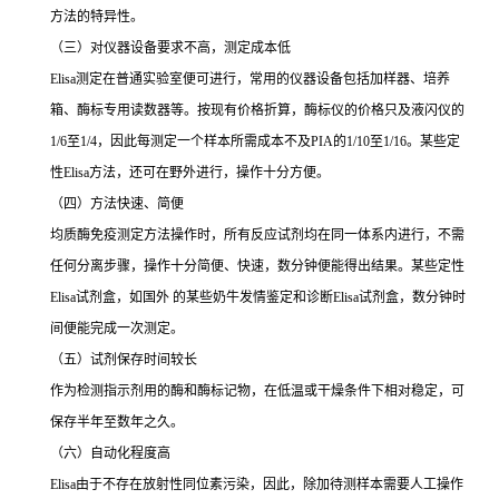
方法的特异性。
（三）对仪器设备要求不高，测定成本低
Elisa
测定在普通实验室便可进行，常用的仪器设备包括加样器、培养
箱、酶标专用读数器等。按现有价格折算，酶标仪的价格只及液闪仪的
1/6
至
1/4
，因此每测定一个样本所需成本不及
PIA
的
1/10
至
1/16
。某些定
性
Elisa
方法，还可在野外进行，操作十分方便。
（四）方法快速、简便
均质酶免疫测定方法操作时，所有反应试剂均在同一体系内进行，不需
任何分离步骤，操作十分简便、快速，数分钟便能得出结果。某些定性
Elisa
试剂盒，如国外 的某些奶牛发情鉴定和诊断
Elisa
试剂盒，数分钟时
间便能完成一次测定。
（五）试剂保存时间较长
作为检测指示剂用的酶和酶标记物，在低温或干燥条件下相对稳定，可
保存半年至数年之久。
（六）自动化程度高
Elisa
由于不存在放射性同位素污染，因此，除加待测样本需要人工操作