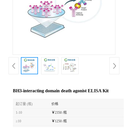
BH3-interacting domain death agonist ELISA Kit
起订量 (瓶)
价格
1-10
￥
2350 /瓶
≥10
￥
1250 /瓶