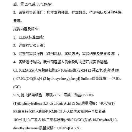
后，置
-20
℃
或
-70
℃
保存；
3
、请提前告诉我们：您样本的种属、样本数量、待测指标及其他特殊
要求。
报告内容及标准：
1
、
ELISA
标准曲线；
2
、详细的实验步骤；
3
、完整的实验报告（试剂耗材，实验方法，实验结果及结果说明）；
4
、实验进行阶段，我公司客服人员会及时向您汇报实验进程。
CL-0022AGS(
人胃腺癌细胞
)5
×
106cells/
瓶×
2
双
[4-(2-
羟乙氧基
)
苯基
]
砜
(>97.0%(GC))Bis[4-(2-hydroxyethoxy)phenyl] Sulfone
质量规格：
>97.0%
(GC)
SF9,
昆虫卵巢细胞二苯砜
-3,3'-
二磺酸二钠盐
(>95.0%
(T))Diphenylsulfone-3,3'-disulfonic Acid Di Salt
质量规格：
>95.0%(T)
EB
病毒转化的人
B
细胞
;KM9402
人大隐内皮细胞完全培养基
100mL5,10-
二氢
-5,10-
二甲基吩嗪
(>98.0%(GC)(N))5,10-Dihydro-5,10-
dimethylphenazine
质量规格：
>98.0%(GC)(N)