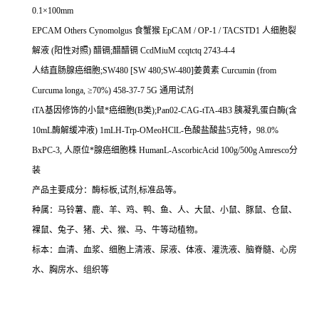
0.1
×
100mm
EPCAM Others Cynomolgus
食蟹猴
EpCAM / OP-1 / TACSTD1
人细胞裂
解液
(
阳性对照
)
醋镉
;
醋醋镉
CcdMiuM ccqtctq 2743-4-4
人结直肠腺癌细胞
;SW480 [SW 480;SW-480]
姜黄素
Curcumin (from
Curcuma longa,
≥
70%) 458-37-7 5G
通用试剂
tTA
基因修饰的小鼠*癌细胞
(B
类
);Pan02-CAG-tTA-4B3
胰凝乳蛋白酶
(
含
10mL
酶解缓冲液
) 1mLH-Trp-OMeoHClL-
色酸盐酸盐
5
克特，
98.0%
BxPC-3,
人原位*腺癌细胞株
HumanL-AscorbicAcid 100g/500g Amresco
分
装
产品主要成分：酶标板
,
试剂
,
标准品等。
种属：马铃薯、鹿、羊、鸡、鸭、鱼、人、大鼠、小鼠、豚鼠、仓鼠、
裸鼠、兔子、猪、犬、猴、马、牛等动植物。
标本：血清、血浆、细胞上清液、尿液、体液、灌洗液、脑脊髓、心房
水、胸房水、组织等