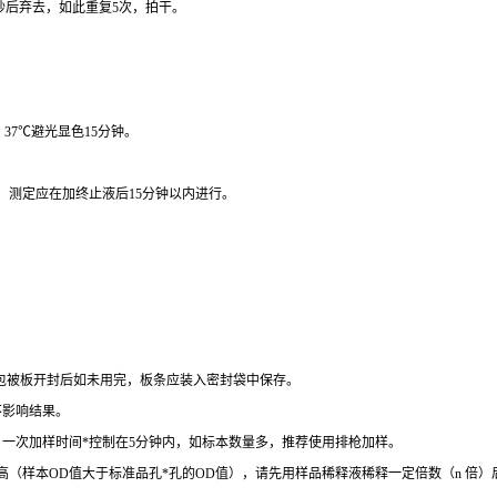
秒后弃去，如此重复
5
次，拍干。
，
37
℃
避光显色
15
分钟。
。
测定应在加终止液后
15
分钟以内进行。
包被板开封后如未用完，板条应装入密封袋中保存。
不影响结果。
。一次加样时间
*
控制在
5
分钟内，如标本数量多，推荐使用排枪加样。
高（样本
OD
值大于标准品孔
*
孔的
OD
值），请先用样品稀释液稀释一定倍数（
n
倍）