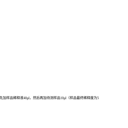
先加样品稀释液
40μl
，然后再加待测样品
10μl
（样品最终稀释度为
5