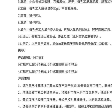
5.
洗涤：小心揭掉封板膜，弃去液体，甩干，每孔加满洗涤液，静置
30
6.
加酶：每孔加入酶标试剂
50μl
，空白孔除外。
7.
温育：操作同
3
。
8.
洗涤：操作同
5
。
9.
显色：每孔先加入显色剂
A50μl
，再加入显色剂
B50μl
，轻轻震荡混匀
10.
终止：每孔加终止液
50μl
，终止反应（此时蓝色立转黄色）。
11.
测定：以空白空调零，
450nm
波长依序测量各孔的吸光度（
OD
值）
选型：
产品规格：
96T/48T
96T
指可以做
94
个标本
-2
个标准对照
-84
个样本
48T
指可以做
47
个标本
-1
个标准对照
-42
个样本
注意事项
1
．试剂盒从冷藏环境中取出应在室温平衡
15-30
分钟后方可使用，酶标
2
．浓洗涤液可能会有结晶析出，稀释时可在水浴中加温助溶，洗涤时
3
．各步加样均应使用加样器，并经常校对其准确性，以避免试验误差
4
．请每次测定的同时做标准曲线，
*
做复孔。如标本中待测物质含量过