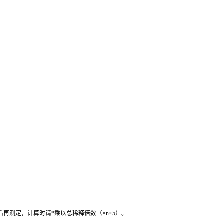
后再测定，计算时请
*
乘以总稀释倍数（
×n×5
）。