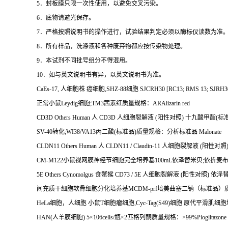
5
．封板膜只限一次性使用，以避免交叉污染。
6
．底物请避光保存。
7
．严格按照说明书的操作进行，试验结果判定必须以酶标仪读数为准
8
．所有样品，洗涤液和各种废弃物都应按传染物处理。
9
．本试剂不同批号组分不得混用。
10
．如与英文说明书有异，以英文说明书为准。
CaEs-17,
人细胞株
癌细胞
,SHZ-88
细胞
SJCRH30 [RC13; RMS 13; SJRH3
正常小鼠
Leydig
细胞
;TM3
茜素红质量规格：
ARAlizarin red
CD3D Others Human
人
CD3D
人细胞裂解液
(
阳性对照
)
十九酸甲酯
(
标
SV-40
转化
;WI38/VA13
丙二酸
(
标准品
)
质量规格：分析标准品
Malonate
CLDN11 Others Human
人
CLDN11 / Claudin-11
人细胞裂解液
(
阳性对照
CM-M122
小鼠视网膜神经节细胞完全培养基
100mL
依泽替米贝
;
依折麦
5E Others Cynomolgus
食蟹猴
CD73 / 5E
人细胞裂解液
(
阳性对照
)
依泽
间充质干细胞软骨细胞分化培养基
MCDM-prf
培美曲塞二钠（标准品）
HeLa
细胞，人细胞
小鼠
T
细胞瘤细胞
,Cyc-Tag(S49)
细胞
原代平滑肌细胞
HAN(
人羊膜细胞
) 5
×
106cells/
瓶×
2
匹格列酮质量规格：
>99%Pioglitazone 