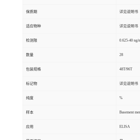
保质期
详见说明书
适应物种
详见说明书
0.625-40 ng/
检测限
28
数量
48T/96T
包装规格
标记物
详见说明书
%
纯度
Basement memb
样本
ELISA
应用