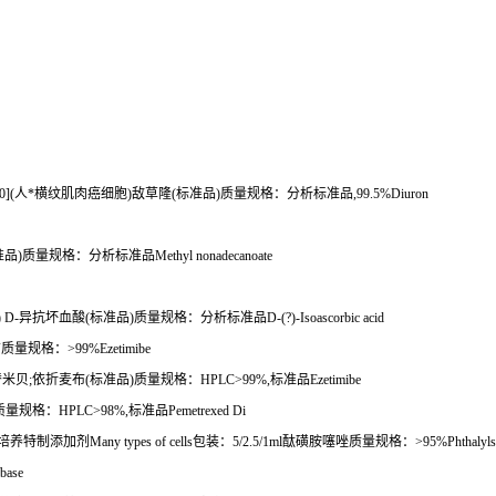
。
0](
人*横纹肌肉癌细胞
)
敌草隆
(
标准品
)
质量规格：分析标准品
,99.5%Diuron
准品
)
质量规格：分析标准品
Methyl nonadecanoate
) D-
异抗坏血酸
(
标准品
)
质量规格：分析标准品
D-(?)-Isoascorbic acid
布质量规格：
>99%Ezetimibe
替米贝
;
依折麦布
(
标准品
)
质量规格：
HPLC>99%,
标准品
Ezetimibe
质量规格：
HPLC>98%,
标准品
Pemetrexed Di
培养特制添加剂
Many types of cells
包装：
5/2.5/1ml
酞磺胺噻唑质量规格：
>95%Phthalylsu
base