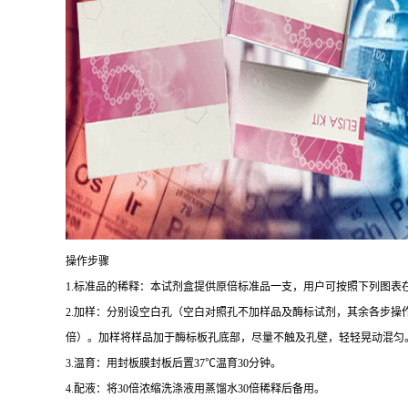
操作步骤
1.
标准品的稀释：本试剂盒提供原倍标准品一支，用户可按照下列图表
2.
加样：分别设空白孔（空白对照孔不加样品及酶标试剂，其余各步操
倍）。加样将样品加于酶标板孔底部，尽量不触及孔壁，轻轻晃动混匀
3.
温育：用封板膜封板后置
37
℃
温育
30
分钟。
4.
配液：将
30
倍浓缩洗涤液用蒸馏水
30
倍稀释后备用。