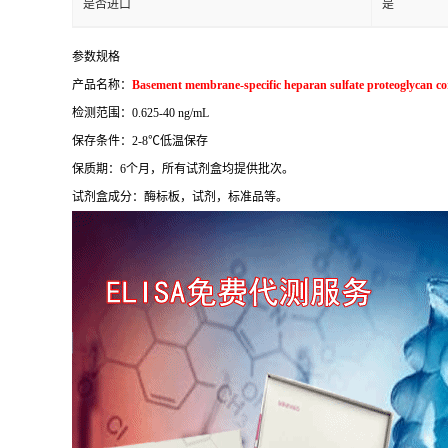
是否进口
是
参数规格
产品名称：
Basement membrane-specific heparan sulfate proteoglycan co
检测范围：
0.625-40 ng/mL
保存条件：
2-8
℃
低温保存
保质期：
6
个月，所有试剂盒均提供批次。
试剂盒成分：酶标板，试剂，标准品等。