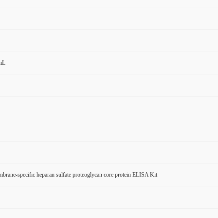
mL
rane-specific heparan sulfate proteoglycan core protein ELISA Kit