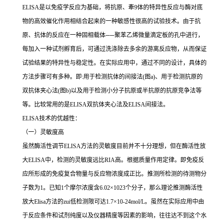
ELISA
是以免疫学反应为基础，将抗原、牽
9
体的特异性反应与酶对底
物的高效催化作用相结合起来的一种敏感性很高的试验技术。由于抗
原、抗体的反应在一种固相载体
──
聚苯乙烯微量滴定板的孔中进行，
每加入一种试剂孵育后，可通过洗涤除去多余的游离反应物，从而保证
试验结果的特异性与稳定性。在实际应用中，通过不同的设计，具体的
方法步骤可有多种。即
:
用于检测抗体的间接法
(
图
a)
、用于检测抗原的
双抗体夹心法
(
图
b)
以及用于检测小分子抗原或半抗原的抗原竞争法等
等。比较常用的是
ELISA
双抗体夹心法及
ELISA
间接法。
ELISA
技术的优越性：
（一）灵敏度高
虽然酶活性调节
ELISA
方法的灵敏度目前并不十分理想，但在酶活性放
大
ELISA
中，检测的灵敏度远比
RIA
高。根据质量作用定律。即免疫反
应所形成的免疫复合物量与反应物浓度成正比。推测所检测的待测物分
子数为
1
。已知
1
个摩尔浓度含
6.02×1023
个分子，那么理论推测酶活性
放大
Elisa
方法的
zui
低检测限可达
1.7×10-24mol/L
。虽然在实际应用中由
于反应条件和试剂纯度以及仪器精度等因素的影响，往往达不到这个水