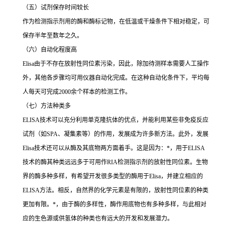
（五）试剂保存时间较长
作为检测指示剂用的酶和酶标记物，在低温或干燥条件下相对稳定，可
保存半年至数年之久。
（六）自动化程度高
Elisa
由于不存在放射性同位素污染，因此，除加待测样本需要人工操作
外，其他各步骤均可用仪器自动化完成。在这种自动化条件下，平均每
人每天可完成
2000
余个样本的检测工作。
（七）方法种类多
ELISA
技术可以充分利用单克隆抗体的优点，并能利用某些非免疫反应
试剂（如
SPA
、凝集素等）的作用，发展成为许多新方法。此外，发展
Elisa
技术还可以从酶及其底物两方面着手。这是因为：
*
，用于
ELISA
技术的酶其种类远远多于可用作
RIA
检测指示剂的放射性同位素。生物
界的酶多种多样，有希望开发很多类型的酶用于
Elisa
，并建立相应的
ELISA
方法。相反，自然界的化学元素是有限的，放射性同位素的种类
更加有限。
*
，由于酶的多样性，酶作用底物也有多种多样，与此相对
应的生色源或供氢体的种类也有远大的开发和发展潜力。