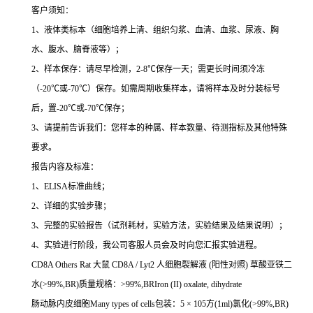
客户须知：
1
、液体类标本（细胞培养上清、组织匀浆、血清、血浆、尿液、胸
水、腹水、脑脊液等）；
2
、样本保存：请尽早检测，
2-8
℃
保存一天；需更长时间须冷冻
（
-20
℃
或
-70
℃
）保存。如需周期收集样本，请将样本及时分装标号
后，置
-20
℃
或
-70
℃
保存；
3
、请提前告诉我们：您样本的种属、样本数量、待测指标及其他特殊
要求。
报告内容及标准：
1
、
ELISA
标准曲线；
2
、详细的实验步骤；
3
、完整的实验报告（试剂耗材，实验方法，实验结果及结果说明）；
4
、实验进行阶段，我公司客服人员会及时向您汇报实验进程。
CD8A Others Rat
大鼠
CD8A / Lyt2
人细胞裂解液
(
阳性对照
)
草酸亚铁二
水
(>99%,BR)
质量规格：
>99%,BRIron (II) oxalate, dihydrate
肠动脉内皮细胞
Many types of cells
包装：
5
×
105
方
(1ml)
氯化
(>99%,BR)