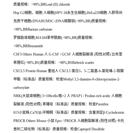
质量规格：
>99%,BRLead (II) chloride
Hep G2
细胞，细胞
人细胞
(HPV-18
永生化细胞
),HeLa229
细胞
人脐带间
充质干细胞
cDNAHUMSC cDNA
碳酸钡
(>99%,BR)
质量规格：
>99%,BRBarium carbonate
罗猴胎肾细胞
;MA104
苯甲酰胺
(>98%,BR)
质量规格：
>98%,BRBenzamide
CSF3 Others Human
人
G-CSF / GCSF
人细胞裂解液
(
阳性对照
)
比布里
希猩红
(>90%,BS)
质量规格：
>90%,BSBiebrich scarlet
CXCL5 Protein Human
重组人
CXCL5
蛋白
3
，
5-
二氨基
-6-
氯吡嗪
-2-
羧酸
甲酯（标准品）质量规格：检查
Methyl 3,5-diamino-6-chloropyrazine-2-
carboxylate
NRK(
大鼠肾细胞
) 5
×
106cells/
瓶×
2
人
PRAP1 / Proline-rich acidic
人细胞
裂解液
(
阳性对照
)
苯噻啶（标准品）质量规格：检查
Pizotifen
615
小鼠株
;Ca763
β
-
环糊精（标准品）质量规格：含量测定β
-Cyclodextrin
PROCR Others Mouse
小鼠
Epcr / PROCR
人细胞裂解液
(
阳性对照
)
卡托
普利二硫化物（标准品）质量规格：检查
Captopril Disulfide