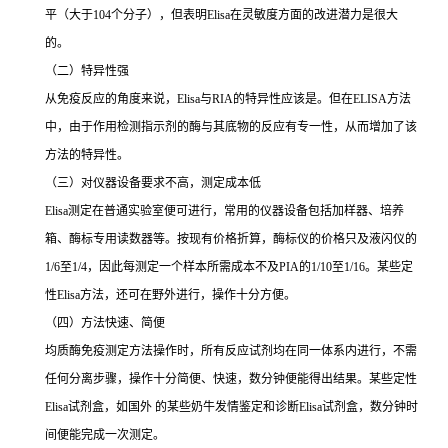
平（大于
104
个分子），但表明
Elisa
在灵敏度方面的改进潜力是很大
的。
（二）特异性强
从免疫反应的角度来说，
Elisa
与
RIA
的特异性应该是。但在
ELISA
方法
中，由于作用检测指示剂的酶与其底物的反应有专一性，从而增加了该
方法的特异性。
（三）对仪器设备要求不高，测定成本低
Elisa
测定在普通实验室便可进行，常用的仪器设备包括加样器、培养
箱、酶标专用读数器等。按现有价格折算，酶标仪的价格只及液闪仪的
1/6
至
1/4
，因此每测定一个样本所需成本不及
PIA
的
1/10
至
1/16
。某些定
性
Elisa
方法，还可在野外进行，操作十分方便。
（四）方法快速、简便
均质酶免疫测定方法操作时，所有反应试剂均在同一体系内进行，不需
任何分离步骤，操作十分简便、快速，数分钟便能得出结果。某些定性
Elisa
试剂盒，如国外 的某些奶牛发情鉴定和诊断
Elisa
试剂盒，数分钟时
间便能完成一次测定。