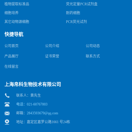
植物提取标准品
荧光定量PCR试剂盒
细胞培养
耐药细胞
其它动物源细胞
PCR荧光试剂
快捷导航
公司首页
公司介绍
公司动态
产品展厅
证书荣誉
联系方式
在线留言
上海帛科生物技术有限公司
联系人：黄先生
电话：021-60767003
邮箱：
2843593679@qq.com
地址：嘉定区嘉罗公路1661 号24栋