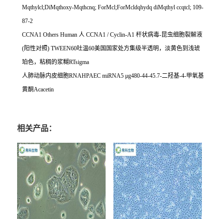
Mqthylcl;DiMqthoxy-Mqthcnq; ForMcl;ForMcldqhydq diMqthyl ccqtcl; 109-
87-2
CCNA1 Others Human
人
CCNA1 / Cyclin-A1
杆状病毒
-
昆虫细胞裂解液
(
阳性对照
) TWEEN60
吐温
60
美国国家处方集级半透明，淡黄色到浅琥
珀色，粘稠的浆糊
RTsigma
人肺动脉内皮细胞
RNAHPAEC miRNA5
μ
g480-44-45.7-
二羟基
-4-
甲氧基
黄酮
Acacetin
相关产品：