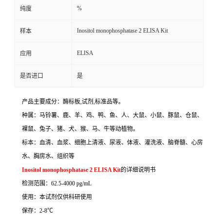
%
纯度
Inositol monophosphatase 2 ELISA Kit
样本
ELISA
应用
是否进口
是
产品主要成分：酶标板
,
试剂
,
标准品等。
种属：马铃薯、鹿、羊、鸡、鸭、鱼、人、大鼠、小鼠、豚鼠、仓鼠、
裸鼠、兔子、猪、犬、猴、马、牛等动植物。
标本：血清、血浆、细胞上清液、尿液、体液、灌洗液、脑脊髓、心房
水、胸房水、组织等
Inositol monophosphatase 2 ELISA Kit
的详细说明书
检测范围：
62.5-4000 pg/mL
使用：本试剂仅供科研使用
保存：
2-8
℃