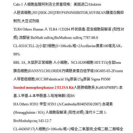
Calu-1
人细胞盐酸阿利克仑质量规格：美国进口
Aliskiren
人胚肾细胞
;293 [HEK-293]TRYPSININHIBITOR,SOYBEAN
胰蛋白酶抑
制剂
,
大豆试剂级
TLR4 Others Human
人
TLR4 / CD284
杆状病毒
-
昆虫细胞裂解液
(
阳性对
照
)
流醋铋
BisMuth sulfctq;BisMuthous sulfctq 7787-68-0
CL-0331CTLL-2(
小鼠
T
细胞
)5
×
106cells/
瓶×
2Acriflavine
黄素
100
毫克
AR
，
99%
BRL 3A,
大鼠肝正常细胞
人小细胞，
NCI-H209
细胞
HIT-T15(
仓鼠
beta
胰岛细胞
)DANSYLCHLORIDE
丹磺酰录蛋白组学级
10G605-65-2Frozen
人导管癌细胞
;HCC38Palmiticacid 10g
原装
/25g
原装
Sigma P0500
Inositol monophosphatase 2 ELISA Kit
人胚肺细胞系
;KuMAPMBP1-
本
基
-3-
甲基
-4-
本甲酰基
-5-
吡唑啉酮
1
克
BS
HA Others H5N1
甲型
H5N1 (A/Cambodia/R0405050/2007)
血凝素
(Hemagglutinin / HA)
人细胞裂解液
(
阳性对照
)
溴代十二烷
1-
BroMododqccnq 143-12-7
CL-0436SF17(
人细胞
)5
×
106cells/
瓶×
2
缩全
;
二氧基烷
;
全缩二醇
;
二醇缩全