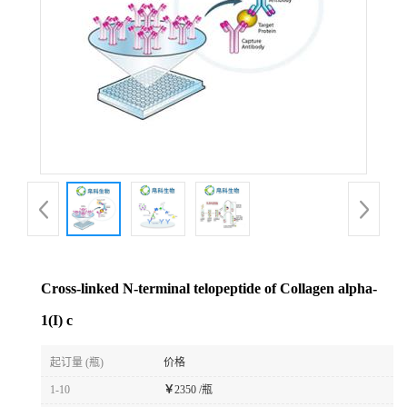
Cross-linked N-terminal telopeptide of Collagen alpha-
1(I) c
起订量 (瓶)
价格
1-10
￥
2350 /瓶