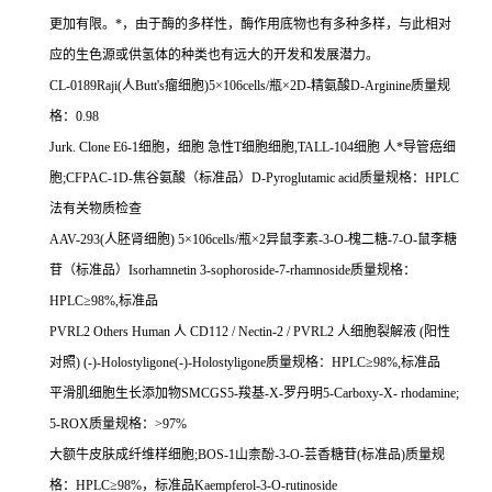
更加有限。
*
，由于酶的多样性，酶作用底物也有多种多样，与此相对
应的生色源或供氢体的种类也有远大的开发和发展潜力。
CL-0189Raji(
人
Butt's
瘤细胞
)5
×
106cells/
瓶×
2D-
精氨酸
D-Arginine
质量规
格：
0.98
Jurk. Clone E6-1
细胞，细胞
急性
T
细胞细胞
,TALL-104
细胞
人*导管癌细
胞
;CFPAC-1D-
焦谷氨酸（标准品）
D-Pyroglutamic acid
质量规格：
HPLC
法有关物质检查
AAV-293(
人胚肾细胞
) 5
×
106cells/
瓶×
2
异鼠李素
-3-O-
槐二糖
-7-O-
鼠李糖
苷（标准品）
Isorhamnetin 3-sophoroside-7-rhamnoside
质量规格：
HPLC
≥
98%,
标准品
PVRL2 Others Human
人
CD112 / Nectin-2 / PVRL2
人细胞裂解液
(
阳性
对照
) (-)-Holostyligone(-)-Holostyligone
质量规格：
HPLC
≥
98%,
标准品
平滑肌细胞生长添加物
SMCGS5-
羧基
-X-
罗丹明
5-Carboxy-X- rhodamine;
5-ROX
质量规格：
>97%
大额牛皮肤成纤维样细胞
;BOS-1
山柰酚
-3-O-
芸香糖苷
(
标准品
)
质量规
格：
HPLC
≥
98%
，标准品
Kaempferol-3-O-rutinoside