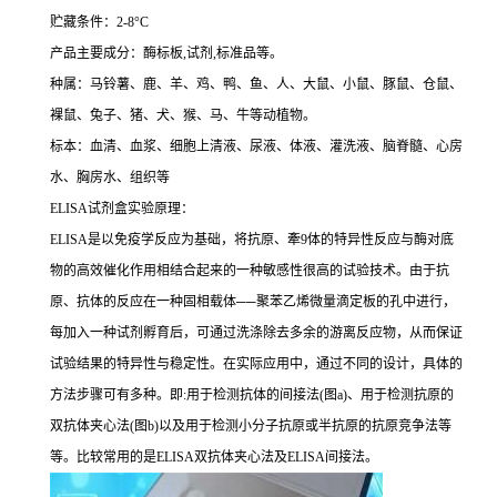
贮藏条件：
2-8°C
产品主要成分：酶标板
,
试剂
,
标准品等。
种属：马铃薯、鹿、羊、鸡、鸭、鱼、人、大鼠、小鼠、豚鼠、仓鼠、
裸鼠、兔子、猪、犬、猴、马、牛等动植物。
标本：血清、血浆、细胞上清液、尿液、体液、灌洗液、脑脊髓、心房
水、胸房水、组织等
ELISA
试剂盒实验原理：
ELISA
是以免疫学反应为基础，将抗原、牽
9
体的特异性反应与酶对底
物的高效催化作用相结合起来的一种敏感性很高的试验技术。由于抗
原、抗体的反应在一种固相载体
──
聚苯乙烯微量滴定板的孔中进行，
每加入一种试剂孵育后，可通过洗涤除去多余的游离反应物，从而保证
试验结果的特异性与稳定性。在实际应用中，通过不同的设计，具体的
方法步骤可有多种。即
:
用于检测抗体的间接法
(
图
a)
、用于检测抗原的
双抗体夹心法
(
图
b)
以及用于检测小分子抗原或半抗原的抗原竞争法等
等。比较常用的是
ELISA
双抗体夹心法及
ELISA
间接法。