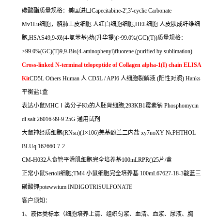
碳酸酯质量规格：美国进口
Capecitabine-2',3'-cyclic Carbonate
Mv1Lu
细胞，貂肺上皮细胞
人红白细胞细胞
,HEL
细胞
人皮肤成纤维细
胞
;HSAS49,9-
双
(4-
氨苯基
)
芴
(
升华提
)(>99.0%(GC)(T))
质量规格：
>99.0%(GC)(T)9,9-Bis(4-aminophenyl)fluorene (purified by sublimation)
Cross-linked N-terminal telopeptide of Collagen alpha-1(I) chain ELISA
Kit
CD5L Others Human
人
CD5L / API6
人细胞裂解液
(
阳性对照
) Hanks
平衡盐
1
盒
表达小鼠
MHC
Ⅰ类分子
Kb
的人胚肾细胞
;293KB1
霉素钠
Phosphomycin
di salt 26016-99-9 25G
通用试剂
大鼠神经质细胞
(RNsn)(1
×
106)
羌基酚兰二内盐
xy7noXY NcPHTHOL
BLUq 162660-7-2
CM-H032
人食管平滑肌细胞完全培养基
100mLRPR(
)25
片
/
盒
正常小鼠
Sertoli
细胞
;TM4
小鼠细胞完全培养基
100mL67627-18-3
靛蓝三
磺酸钾
potewwium INDIGOTRISULFONATE
客户须知：
1
、液体类标本（细胞培养上清、组织匀浆、血清、血浆、尿液、胸