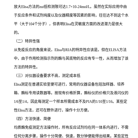
放大
Elisa
方法的
zui
低检测限可达
1.7×10-24mol/L
。虽然在实际应用中由
于反应条件和试剂纯度以及仪器精度等因素的影响，往往达不到这个水
平（大于
104
个分子），但表明
Elisa
在灵敏度方面的改进潜力是很大
的。
（二）特异性强
从免疫反应的角度来说，
Elisa
与
RIA
的特异性应该是。但在
ELISA
方法
中，由于作用检测指示剂的酶与其底物的反应有专一性，从而增加了该
方法的特异性。
（三）对仪器设备要求不高，测定成本低
Elisa
测定在普通实验室便可进行，常用的仪器设备包括加样器、培养
箱、酶标专用读数器等。按现有价格折算，酶标仪的价格只及液闪仪的
1/6
至
1/4
，因此每测定一个样本所需成本不及
PIA
的
1/10
至
1/16
。某些定
性
Elisa
方法，还可在野外进行，操作十分方便。
（四）方法快速、简便
均质酶免疫测定方法操作时，所有反应试剂均在同一体系内进行，不需
任何分离步骤，操作十分简便、快速，数分钟便能得出结果。某些定性