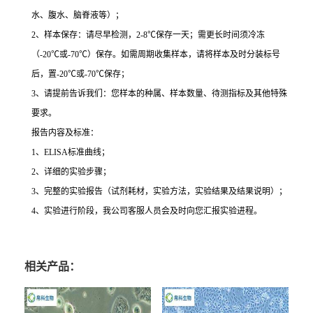
水、腹水、脑脊液等）；
2
、样本保存：请尽早检测，
2-8
℃
保存一天；需更长时间须冷冻
（
-20
℃
或
-70
℃
）保存。如需周期收集样本，请将样本及时分装标号
后，置
-20
℃
或
-70
℃
保存；
3
、请提前告诉我们：您样本的种属、样本数量、待测指标及其他特殊
要求。
报告内容及标准：
1
、
ELISA
标准曲线；
2
、详细的实验步骤；
3
、完整的实验报告（试剂耗材，实验方法，实验结果及结果说明）；
4
、实验进行阶段，我公司客服人员会及时向您汇报实验进程。
相关产品：