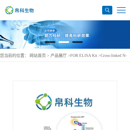
您当前的位置：
网站首页
>
产品展厅
>
FOR ELISA Kit
>
Cross-linked N-
terminal telopeptide of Collagen alpha-1(I) c