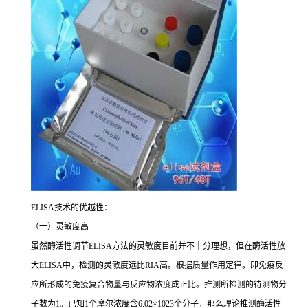
ELISA
技术的优越性：
（一）灵敏度高
虽然酶活性调节
ELISA
方法的灵敏度目前并不十分理想，但在酶活性放
大
ELISA
中，检测的灵敏度远比
RIA
高。根据质量作用定律。即免疫反
应所形成的免疫复合物量与反应物浓度成正比。推测所检测的待测物分
子数为
1
。已知
1
个摩尔浓度含
6.02×1023
个分子，那么理论推测酶活性