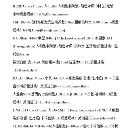
IL2RB Others Human
人
IL2R
β
人细胞裂解液
(
阳性对照
)
泮托拉唑钠一
水物质量规格：
>98%,BRPantoprazole
CM-H027
人成纤维细胞完全培养基
100mL
超细高岭土
(6000(3.5um))
质量
规格：
6000(3.5um)Kaolin(superfine)
HA Others H4N8
甲型
H4N8 (A/chicken/Alabama/1/1975)
血凝素
HA1
(Hemagglutinin)
人细胞裂解液
(
阳性对照
)
高岭土
(
医药级
)
质量规格：医
药级
Kaolin
胰蛋白酶
(
含
100mL
酶解缓冲液
) 10mL
硅藻土
G(TLC)
质量规格：
TLCKieselguhr G
BACE1 Others Mouse
小鼠
BACE-1
人细胞裂解液
(
阳性对照
) (R)-7-
乙基
喜树碱质量规格：美国进口
(R)-7-Ethyl Camptothecin
人整合
SV40
基因的上皮细胞
;HBL-100 [HBL100]7-
乙基
-
喜树碱
-d3
质量
规格：美国进口
7-Ethyl-d3-camptothecin
DNASE1 Others Human
人
DNASE1 / Deoxyribonuclease I / DNL1
人细胞
裂解液
(
阳性对照
)
卡培他滨
-d11
质量规格：美国进口
Capecitabine-d11
CL-0384MDA-MB-468-06(
人癌细胞
)5
×
106cells/
瓶×
2
卡培他滨
-2',3'-
环状