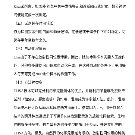
Elisa
试剂盒，如国外 的某些奶牛发情鉴定和诊断
Elisa
试剂盒，数分钟时
间便能完成一次测定。
（五）试剂保存时间较长
作为检测指示剂用的酶和酶标记物，在低温或干燥条件下相对稳定，可
保存半年至数年之久。
（六）自动化程度高
Elisa
由于不存在放射性同位素污染，因此，除加待测样本需要人工操作
外，其他各步骤均可用仪器自动化完成。在这种自动化条件下，平均每
人每天可完成
2000
余个样本的检测工作。
（七）方法种类多
ELISA
技术可以充分利用单克隆抗体的优点，并能利用某些非免疫反应
试剂（如
SPA
、凝集素等）的作用，发展成为许多新方法。此外，发展
Elisa
技术还可以从酶及其底物两方面着手。这是因为：
*
，用于
ELISA
技术的酶其种类远远多于可用作
RIA
检测指示剂的放射性同位素。生物
界的酶多种多样，有希望开发很多类型的酶用于
Elisa
，并建立相应的
ELISA
方法。相反，自然界的化学元素是有限的，放射性同位素的种类