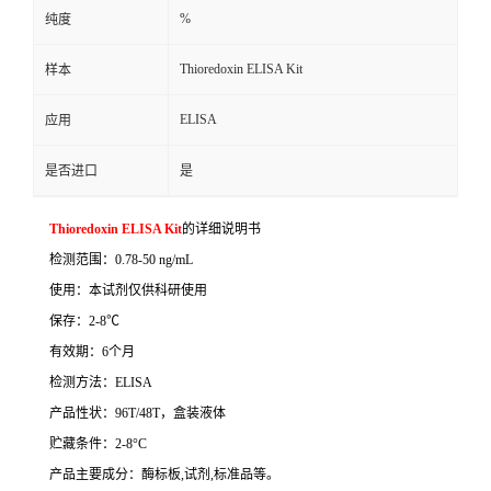
%
纯度
Thioredoxin ELISA Kit
样本
ELISA
应用
是否进口
是
Thioredoxin ELISA Kit
的详细说明书
检测范围：
0.78-50 ng/mL
使用：本试剂仅供科研使用
保存：
2-8
℃
有效期：
6
个月
检测方法：
ELISA
产品性状：
96T/48T
，盒装液体
贮藏条件：
2-8°C
产品主要成分：酶标板
,
试剂
,
标准品等。