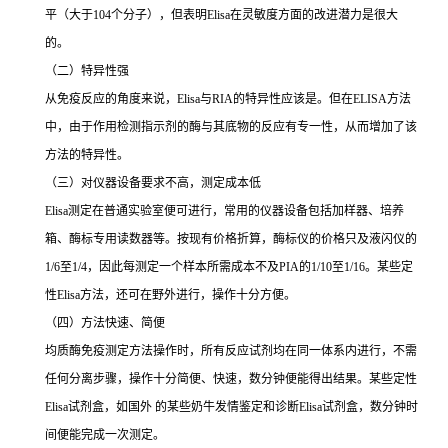
平（大于
104
个分子），但表明
Elisa
在灵敏度方面的改进潜力是很大
的。
（二）特异性强
从免疫反应的角度来说，
Elisa
与
RIA
的特异性应该是。但在
ELISA
方法
中，由于作用检测指示剂的酶与其底物的反应有专一性，从而增加了该
方法的特异性。
（三）对仪器设备要求不高，测定成本低
Elisa
测定在普通实验室便可进行，常用的仪器设备包括加样器、培养
箱、酶标专用读数器等。按现有价格折算，酶标仪的价格只及液闪仪的
1/6
至
1/4
，因此每测定一个样本所需成本不及
PIA
的
1/10
至
1/16
。某些定
性
Elisa
方法，还可在野外进行，操作十分方便。
（四）方法快速、简便
均质酶免疫测定方法操作时，所有反应试剂均在同一体系内进行，不需
任何分离步骤，操作十分简便、快速，数分钟便能得出结果。某些定性
Elisa
试剂盒，如国外 的某些奶牛发情鉴定和诊断
Elisa
试剂盒，数分钟时
间便能完成一次测定。