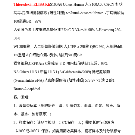
Thioredoxin ELISA Kit
S100A6 Others Human
人
S100A6 / CACY
杆状
病毒
-
昆虫细胞裂解液
(
阳性对照
) wo7ium1-butanesulfonate1-
丁烷磺酸钠
100
毫克
BR
，
99%
人虹膜色素上皮细胞总
RNAHIPEpiC NA3-
己同
98% 3-Hqxcnonq 289-
38-8
WI-38
细胞，人二倍体胚肺细胞
人
,LTEP-a-2
细胞
QBC-939,
人细胞
rhIL-
1ra
重组人白细胞介素
-1
受体拮抗剂
500
克
BR
猫肾细胞
;CRFKAra-C
胞嘧啶
-
β
-D-
呋阿拉伯糖苷
1
克超，
99%
NA Others H1N1
甲型
H1N1 (A/California/04/2009)
神经氨酸酶
(Neuraminidase/NA)
人细胞裂解液
(
阳性对照
) 573-97-71-
溴
-2-
酚
1-
Bromo-2-naphthol
客户须知：
1
、液体类标本（细胞培养上清、组织匀浆、血清、血浆、尿液、胸
水、腹水、脑脊液等）；
2
、样本保存：请尽早检测，
2-8
℃
保存一天；需更长时间须冷冻
（
-20
℃
或
-70
℃
）保存。如需周期收集样本，请将样本及时分装标号