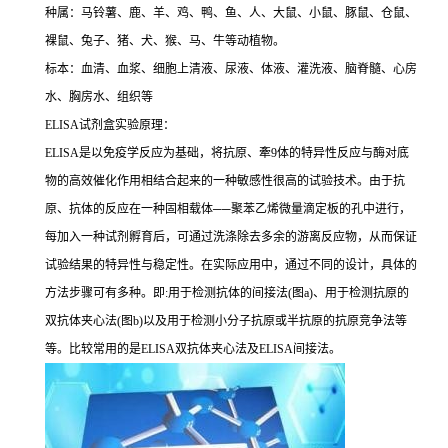
种属：马铃薯、鹿、羊、鸡、鸭、鱼、人、大鼠、小鼠、豚鼠、仓鼠、
裸鼠、兔子、猪、犬、猴、马、牛等动植物。
标本：血清、血浆、细胞上清液、尿液、体液、灌洗液、脑脊髓、心房
水、胸房水、组织等
ELISA
试剂盒实验原理：
ELISA
是以免疫学反应为基础，将抗原、牽
9
体的特异性反应与酶对底
物的高效催化作用相结合起来的一种敏感性很高的试验技术。由于抗
原、抗体的反应在一种固相载体
──
聚苯乙烯微量滴定板的孔中进行，
每加入一种试剂孵育后，可通过洗涤除去多余的游离反应物，从而保证
试验结果的特异性与稳定性。在实际应用中，通过不同的设计，具体的
方法步骤可有多种。即
:
用于检测抗体的间接法
(
图
a)
、用于检测抗原的
双抗体夹心法
(
图
b)
以及用于检测小分子抗原或半抗原的抗原竞争法等
等。比较常用的是
ELISA
双抗体夹心法及
ELISA
间接法。