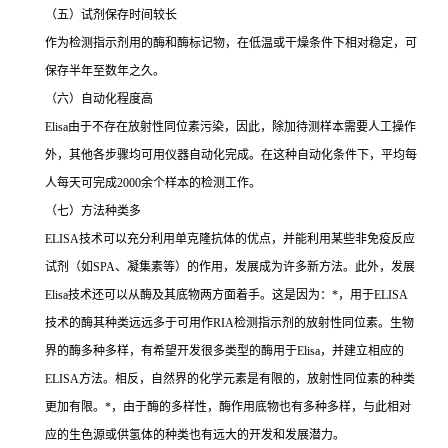
（五）试剂保存时间较长
作为检测指示剂用的酶和酶标记物，在低温或干燥条件下相对稳定，可
保存半年至数年之久。
（六）自动化程度高
Elisa
由于不存在放射性同位素污染，因此，除加待测样本需要人工操作
外，其他各步骤均可用仪器自动化完成。在这种自动化条件下，平均每
人每天可完成
2000
余个样本的检测工作。
（七）方法种类多
ELISA
技术可以充分利用单克隆抗体的优点，并能利用某些非免疫反应
试剂（如
SPA
、凝集素等）的作用，发展成为许多新方法。此外，发展
Elisa
技术还可以从酶及其底物两方面着手。这是因为：
*
，用于
ELISA
技术的酶其种类远远多于可用作
RIA
检测指示剂的放射性同位素。生物
界的酶多种多样，有希望开发很多类型的酶用于
Elisa
，并建立相应的
ELISA
方法。相反，自然界的化学元素是有限的，放射性同位素的种类
更加有限。
*
，由于酶的多样性，酶作用底物也有多种多样，与此相对
应的生色源或供氢体的种类也有远大的开发和发展潜力。