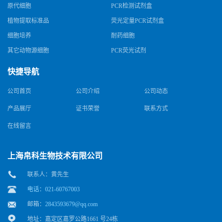
原代细胞
PCR检测试剂盒
植物提取标准品
荧光定量PCR试剂盒
细胞培养
耐药细胞
其它动物源细胞
PCR荧光试剂
快捷导航
公司首页
公司介绍
公司动态
产品展厅
证书荣誉
联系方式
在线留言
上海帛科生物技术有限公司
联系人：黄先生
电话：021-60767003
邮箱：
2843593679@qq.com
地址：嘉定区嘉罗公路1661 号24栋