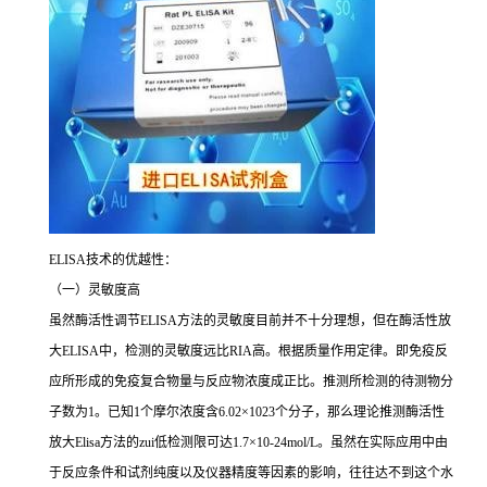
ELISA
技术的优越性：
（一）灵敏度高
虽然酶活性调节
ELISA
方法的灵敏度目前并不十分理想，但在酶活性放
大
ELISA
中，检测的灵敏度远比
RIA
高。根据质量作用定律。即免疫反
应所形成的免疫复合物量与反应物浓度成正比。推测所检测的待测物分
子数为
1
。已知
1
个摩尔浓度含
6.02×1023
个分子，那么理论推测酶活性
放大
Elisa
方法的
zui
低检测限可达
1.7×10-24mol/L
。虽然在实际应用中由
于反应条件和试剂纯度以及仪器精度等因素的影响，往往达不到这个水