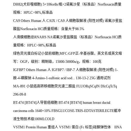
DH82(
犬巨噬细胞
) 5
×
106cells/
瓶×
2
诺氟沙星（标准品）
Norfloxacin
质量
规格：
HPLC>98%,
标准品
CA9 Others Human
人
CAIX / CA9
人细胞裂解液
(
阳性对照
)
诺氟沙星盐
酸盐
Norfloxacin HCl
质量规格：含量大于
98.5%
人滑膜细胞总
RNAHS NA
诺氟沙星盐酸盐（标准品）
Norfloxacin HCl
质
量规格：
HPLC>98%,
标准品
绿色荧光蛋白标记小鼠前细胞
;MFC-GFP
正
-
辛基谷酸，英文名或英文缩
写：
OGP
，级别：精制级，
15000-50000u/g
，规格：
100
克
IGFBP7 Others Human
人
IGFBP7 / IBP-7
人细胞裂解液
(
阳性对照
) 1-
胺
-4-
磺酸钠
4-Amino-1-sulfonic acid sod... 130-13-2 25G
通用试剂
MA-891
小鼠癌高转移细胞荧光速二醋盐
FLUORqSCqIN DIcCqTcTq
296-09-8
BT-474 [BT474]
人导管癌细胞
BT-474 [BT474] human breast ductal
carcinoma cells 1640+10% FBSGLUCOSE-TRIS-EDTASTERILEGTE
缓冲
液生物技术级
100MLCOLD
VSTM1 Protein Human
重组人
VSTM1
蛋白
(Fc
标签
)
硅酮弹性体
IINA