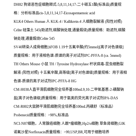
DH82
狗肾恶性症细胞顺式
-5,8,11,14,17-
二十碳五
1
酸
(
标准品
)
质量规
格：分析标准品
cis-5,8,11,14,17-Eicosapentaenoic acid
KLK4 Others Human
人
KLK-4 / Kallikrein-4
人细胞裂解液
(
阳性对照
)
Celite
硅藻土
545(
助滤剂
,
碳酸钠处理
,
通量煅烧
)
质量规格：助滤剂
,
碳酸
钠处理
,
通量煅烧
Celite 545
SV40
转染人成骨细胞
;hFOB 1.19
十五氟辛酸
(
约
5mmol)[
离子对色谱级
]
质量规格：用于液相色谱
-
质谱的离子对试剂
IPC-PFFA-8 (ca. 5mmol)
TH Others Mouse
小鼠
TH / Tyrosine Hydroxylase
杆状病毒
-
昆虫细胞裂
解液
(
阳性对照
)
十五氟辛酸
,
高等级
[
离子对色谱级
]
质量规格：用于液相
色谱
-
质谱的离子对试剂
IPC-PFFA-8 HG
CM-H038
人直平滑肌细胞完全培养基
100mL9,10-
二甲氧基蒽
-2-
磺酸钠
盐
[
离子对色谱级
]
质量规格：用于氨类的荧光离子对试剂
IPA-DAS
CM-R002
大鼠肺平滑肌细胞完全培养基
100mL
丙磺舒（标准品）
Probenecid
质量规格：
>98%,
标准品
NCI-N87
细胞，人胃腺癌细胞
人跟*瘤细胞
,Hp2/o
细胞
草鱼肾细胞
;GIK
诺氟沙星
Norfloxacin
质量规格：
>99,USP,BR,
可用于细胞培养