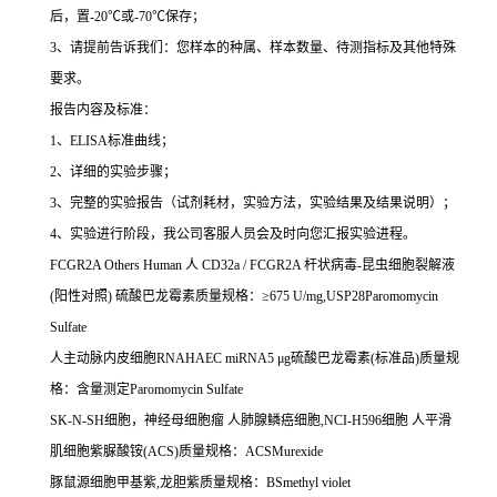
后，置
-20
℃
或
-70
℃
保存；
3
、请提前告诉我们：您样本的种属、样本数量、待测指标及其他特殊
要求。
报告内容及标准：
1
、
ELISA
标准曲线；
2
、详细的实验步骤；
3
、完整的实验报告（试剂耗材，实验方法，实验结果及结果说明）；
4
、实验进行阶段，我公司客服人员会及时向您汇报实验进程。
FCGR2A Others Human
人
CD32a / FCGR2A
杆状病毒
-
昆虫细胞裂解液
(
阳性对照
)
硫酸巴龙霉素质量规格：≥
675 U/mg,USP28Paromomycin
Sulfate
人主动脉内皮细胞
RNAHAEC miRNA5
μ
g
硫酸巴龙霉素
(
标准品
)
质量规
格：含量测定
Paromomycin Sulfate
SK-N-SH
细胞，神经母细胞瘤
人肺腺鳞癌细胞
,NCI-H596
细胞
人平滑
肌细胞紫脲酸铵
(ACS)
质量规格：
ACSMurexide
豚鼠源细胞甲基紫
,
龙胆紫质量规格：
BSmethyl violet