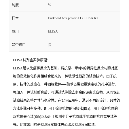
%
纯度
Forkhead box protein O3 ELISA Kit
样本
ELISA
应用
是否进口
是
ELISA
试剂盒实验原理：
ELISA
是以免疫学反应为基础，将抗原、牽
9
体的特异性反应与酶对底
物的高效催化作用相结合起来的一种敏感性很高的试验技术。由于抗
原、抗体的反应在一种固相载体
──
聚苯乙烯微量滴定板的孔中进行，
每加入一种试剂孵育后，可通过洗涤除去多余的游离反应物，从而保证
试验结果的特异性与稳定性。在实际应用中，通过不同的设计，具体的
方法步骤可有多种。即
:
用于检测抗体的间接法
(
图
a)
、用于检测抗原的
双抗体夹心法
(
图
b)
以及用于检测小分子抗原或半抗原的抗原竞争法等
等。比较常用的是
ELISA
双抗体夹心法及
ELISA
间接法。