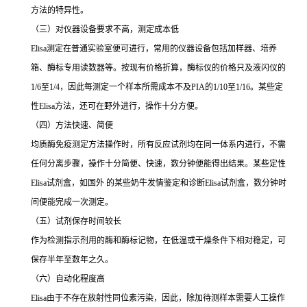
方法的特异性。
（三）对仪器设备要求不高，测定成本低
Elisa
测定在普通实验室便可进行，常用的仪器设备包括加样器、培养
箱、酶标专用读数器等。按现有价格折算，酶标仪的价格只及液闪仪的
1/6
至
1/4
，因此每测定一个样本所需成本不及
PIA
的
1/10
至
1/16
。某些定
性
Elisa
方法，还可在野外进行，操作十分方便。
（四）方法快速、简便
均质酶免疫测定方法操作时，所有反应试剂均在同一体系内进行，不需
任何分离步骤，操作十分简便、快速，数分钟便能得出结果。某些定性
Elisa
试剂盒，如国外 的某些奶牛发情鉴定和诊断
Elisa
试剂盒，数分钟时
间便能完成一次测定。
（五）试剂保存时间较长
作为检测指示剂用的酶和酶标记物，在低温或干燥条件下相对稳定，可
保存半年至数年之久。
（六）自动化程度高
Elisa
由于不存在放射性同位素污染，因此，除加待测样本需要人工操作