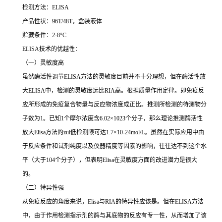
检测方法：
ELISA
产品性状：
96T/48T
，盒装液体
贮藏条件：
2-8°C
ELISA
技术的优越性：
（一）灵敏度高
虽然酶活性调节
ELISA
方法的灵敏度目前并不十分理想，但在酶活性放
大
ELISA
中，检测的灵敏度远比
RIA
高。根据质量作用定律。即免疫反
应所形成的免疫复合物量与反应物浓度成正比。推测所检测的待测物分
子数为
1
。已知
1
个摩尔浓度含
6.02×1023
个分子，那么理论推测酶活性
放大
Elisa
方法的
zui
低检测限可达
1.7×10-24mol/L
。虽然在实际应用中由
于反应条件和试剂纯度以及仪器精度等因素的影响，往往达不到这个水
平（大于
104
个分子），但表明
Elisa
在灵敏度方面的改进潜力是很大
的。
（二）特异性强
从免疫反应的角度来说，
Elisa
与
RIA
的特异性应该是。但在
ELISA
方法
中，由于作用检测指示剂的酶与其底物的反应有专一性，从而增加了该