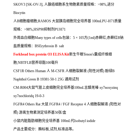
SKOV3 [SK-OV-3],
人腺癌细胞系生物胞素质量规格：
>98%,
进分
Biocytin
人
B
细胞瘤细胞
;RAMOS
大鼠胰岛细胞完全培养基
100mLPU-H71
质量
规格：
>98%,HSP90
抑制剂
PUH71
外周血白细胞
Many types of cells
包装：
5
×
105
方
(1ml)
赤藓红
;
赤藓红
B
钠
盐质量规格：
BSErythrosin B salt
Forkhead box protein O3 ELISA Kit
新生牛眼
Tenon's
囊成纤维细
胞
;NBTFLB
营养琼脂
100
毫升
CSF1R Others Human
人
M-CSFR
人细胞裂解液
(
阳性对照
)
酚绿
B
Naphthol Green B 19381-50-1 25G
通用试剂
CM-R004
大鼠气管上皮细胞完全培养基
100mL
言醋羌嗪
xy7noxyzinq
xy7nochloridq 19-0-3
FGFR4 Others Rat
大鼠
FGFR4 / FGF Receptor 4
人细胞裂解液
(
阳性对
照
)
游离生物素测定培养基
50
张
/
盒
小鼠内脏脂肪细胞完全培养基
100mL
代
Isobutyl iodide
产品主要成分：酶标板
,
试剂
,
标准品等。