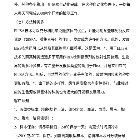
外，其他各步骤均可用仪器自动化完成。在这种自动化条件下，平均每
人每天可完成
2000
余个样本的检测工作。
（七）方法种类多
ELISA
技术可以充分利用单克隆抗体的优点，并能利用某些非免疫反应
试剂（如
SPA
、凝集素等）的作用，发展成为许多新方法。此外，发展
Elisa
技术还可以从酶及其底物两方面着手。这是因为：
*
，用于
ELISA
技术的酶其种类远远多于可用作
RIA
检测指示剂的放射性同位素。生物
界的酶多种多样，有希望开发很多类型的酶用于
Elisa
，并建立相应的
ELISA
方法。相反，自然界的化学元素是有限的，放射性同位素的种类
更加有限。
*
，由于酶的多样性，酶作用底物也有多种多样，与此相对
应的生色源或供氢体的种类也有远大的开发和发展潜力。
客户须知：
1
、液体类标本（细胞培养上清、组织匀浆、血清、血浆、尿液、胸
水、腹水、脑脊液等）；
2
、样本保存：请尽早检测，
2-8
℃
保存一天；需更长时间须冷冻
（
-20
℃
或
-70
℃
）保存。如需周期收集样本，请将样本及时分装标号