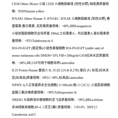
CD28 Others Mouse
小鼠
CD28
人细胞裂解液
(
阳性对照
)
硝氮黄质量规
格：
INDNitrazine yellow
IFNAR1 Others Human
人
IFNAR1 / IFNAR
人细胞裂解液
(
阳性对照
)
春
雷霉素
;
春日霉素
;
克死霉质量规格：
>60%,BRKasugamycin
小鼠前脂肪细胞完全培养基
100mL
土拉霉素
A
，托拉菌素
A,
泰拉霉素质
量规格：
>95%Tulathromycin A
B16-F0-EGFP (
稳定株
)
小鼠色素瘤细胞
B16-F0-EGFP (stable sain) of
mouse melanoma cells DMEM+10% FBS+200ug/ml G418
拉米夫定质量规
格：
>98%,BR,USP
可用于细胞培养
Lamivudine
IL35 Protein Human
重组人
IL-35 (IL12A & IL27B)
蛋白
(Fc
标签
)
拉米夫
定
(
标准品
)
质量规格：
HPLC>99%,
标准品
Lamivudine
WPMY-1(
人正常基质永生化细胞
) 5
×
106cells/
瓶×
2 C2C12,
小鼠肌原细胞
盐酸三氟拉嗪质量规格：
>99%Trifluoperazine di
NR8383
大鼠肺泡巨噬细胞利克飞龙质量规格：
>99%,BRLicofelone
非洲绿猴肾细胞
;BS-C-1
灵芝
1
酸
C
质量规格：＞
95.0%
（
HPLC
）
Ganoderenic acid C