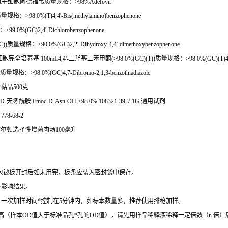
鼠子细胞阿德福韦质量规格：
>98%Adefovir
质量规格：
>98.0%(T)4,4'-Bis(methylamino)benzophenone
：
>99.0%(GC)2,4'-Dichlorobenzophenone
C))
质量规格：
>90.0%(GC)2,2'-Dihydroxy-4,4'-dimethoxybenzophenone
细胞完全培养基
100mL4,4'-
二羟基二苯甲酮
(>98.0%(GC)(T))
质量规格：
>98.0%(GC)(T)4
质量规格：
>98.0%(GC)4,7-Dibromo-2,1,3-benzothiadiazole
合萜品
500
克
-D-
天冬酰胺
Fmoc-D-Asn-OH,
≥
98.0% 108321-39-7 1G
通用试剂
d 778-68-2
波尔顿选择性增菌肉汤
100
毫升
包被板开封后如未用完，板条应装入密封袋中保存。
不影响结果。
。一次加样时间
*
控制在
5
分钟内，如标本数量多，推荐使用排枪加样。
高（样本
OD
值大于标准品孔
*
孔的
OD
值），请先用样品稀释液稀释一定倍数（
n
倍）