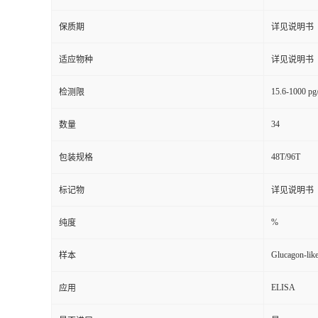
保质期
详见说明书
适应物种
详见说明书
15.6-1000 p
检测限
34
数量
48T/96T
包装规格
标记物
详见说明书
%
纯度
Glucagon-like
样本
ELISA
应用