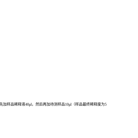
先加样品稀释液
40μl
，然后再加待测样品
10μl
（样品最终稀释度为
5