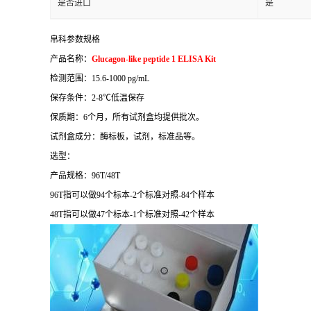
是否进口
是
帛科参数规格
产品名称：
Glucagon-like peptide 1 ELISA Kit
检测范围：
15.6-1000 pg/mL
保存条件：
2-8
℃
低温保存
保质期：
6
个月，所有试剂盒均提供批次。
试剂盒成分：酶标板，试剂，标准品等。
选型：
产品规格：
96T/48T
96T
指可以做
94
个标本
-2
个标准对照
-84
个样本
48T
指可以做
47
个标本
-1
个标准对照
-42
个样本