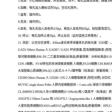
5.
洗涤：小心揭掉封板膜，弃去液体，甩干，每孔加满洗涤液，静置
30
6.
加酶：每孔加入酶标试剂
50μl
，空白孔除外。
7.
温育：操作同
3
。
8.
洗涤：操作同
5
。
9.
显色：每孔先加入显色剂
A50μl
，再加入显色剂
B50μl
，轻轻震荡混匀
10.
终止：每孔加终止液
50μl
，终止反应（此时蓝色立转黄色）。
11.
测定：以空白空调零，
450nm
波长依序测量各孔的吸光度（
OD
值）
GAD1 Others Human
人
GAD67 / GAD1
杆状病毒
-
昆虫细胞裂解液
(
阳性
恒河猴肾细胞
;RM-3N-
二乙基亚硝胺
(
标准品
)
质量规格：分析标准品
N-Ni
COS-1
细胞，
SV40
转化的非洲绿猴肾细胞
人细胞
,PA319
细胞
CM-R005
大鼠胚胎心肌细胞
;H9c2(2-1)
反式
-9-
十八
1
酸甲酯（标准品）质量规格：
CD200 Others Human
人
CD200 / OX-2
人细胞裂解液
(
阳性对照
)
对位红
HUVEC single donor Pellet
人脐内皮细胞团块
> 1 mio.cells
球状少突细胞
CL-0406NCI-H838(
人非小细胞细胞
)5
×
106cells/
瓶×
2
氯氮平（标准品）质
ANGPTL1 Others Canine
狗
ANGPTL1 / Angiopoietin-like 1
人细胞裂解液
人星形胶质细胞
RNAHA miRNA5
μ
g
阿达帕林
(
标准品
)
质量规格：
HPLC>