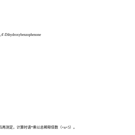
,4'-Dihydroxybenzophenone
后再测定，计算时请
*
乘以总稀释倍数（
×n×5
）。