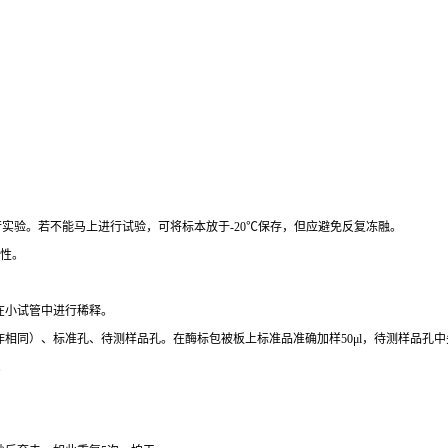
行实验。若不能马上进行试验，可将标本放于
-20
℃
保存，但应避免反复冻融。
性。
在小试管中进行稀释。
作相同）、标准孔、待测样品孔。在酶标包被板上标准品准确加样
50μl
，待测样品孔中
。