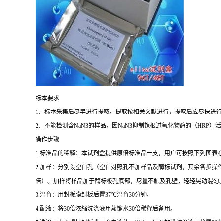
标本要求
1
．标本采集后尽早进行提取，提取按相关文献进行，提取后应尽快进
2
．不能检测含
NaN3
的样品，因
NaN3
抑制辣根过氧化物酶的（
HRP
）活
操作步骤
1.
标准品的稀释：本试剂盒提供原倍标准品一支，用户可按照下列图表
2.
加样：分别设空白孔（空白对照孔不加样品及酶标试剂，其余各步操
倍）。加样将样品加于酶标板孔底部，尽量不触及孔壁，轻轻晃动混匀
3.
温育：用封板膜封板后置
37
℃
温育
30
分钟。
4.
配液：将
30
倍浓缩洗涤液用蒸馏水
30
倍稀释后备用。