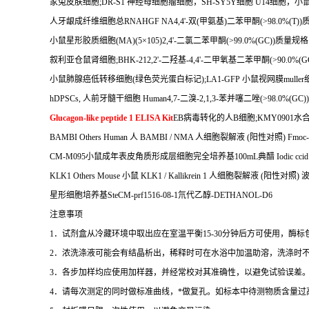
家兔皮肤细胞
;DR-S1
神经母细胞瘤细胞，
SH-SY5Y
细胞
U14
细胞，小
人牙龈成纤维细胞总
RNAHGF NA4,4'-
双
(
甲氨基
)
二苯甲酮
(>98.0%(T))
小鼠星形胶质细胞
(MA)(5
×
105)2,4'-
二氯二苯甲酮
(>99.0%(GC))
质量规格
叙利亚仓鼠肾细胞
;BHK-212,2'-
二羟基
-4,4'-
二甲氧基二苯甲酮
(>90.0%(G
小鼠肺腺癌低转移细胞
(
绿色荧光蛋白标记
);LA1-GFP
小鼠视网膜
muller
hDPSCs,
人前牙髓干细胞
Human4,7-
二溴
-2,1,3-
苯并噻二唑
(>98.0%(GC))
Glucagon-like peptide 1 ELISA Kit
EB
病毒转化的人
B
细胞
;KMY0901
水
BAMBI Others Human
人
BAMBI / NMA
人细胞裂解液
(
阳性对照
) Fmoc
CM-M095
小鼠成年表皮角质形成层细胞完全培养基
100mL
典醋
Iodic cci
KLK1 Others Mouse
小鼠
KLK1 / Kallikrein 1
人细胞裂解液
(
阳性对照
)
星形细胞培养基
SteCM-prf1516-08-1
氘代乙醇
-DETHANOL-D6
注意事项
1
．试剂盒从冷藏环境中取出应在室温平衡
15-30
分钟后方可使用，酶标
2
．浓洗涤液可能会有结晶析出，稀释时可在水浴中加温助溶，洗涤时
3
．各步加样均应使用加样器，并经常校对其准确性，以避免试验误差
4
．请每次测定的同时做标准曲线，
*
做复孔。如标本中待测物质含量过