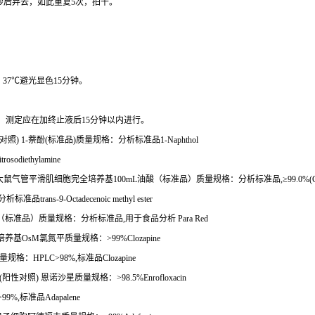
秒后弃去，如此重复
5
次，拍干。
，
37
℃
避光显色
15
分钟。
。
测定应在加终止液后
15
分钟以内进行。
对照
) 1-
萘酚
(
标准品
)
质量规格：分析标准品
1-Naphthol
trosodiethylamine
大鼠气管平滑肌细胞完全培养基
100mL
油酸（标准品）质量规格：分析标准品
,
≥
99.0%(G
分析标准品
trans-9-Octadecenoic methyl ester
（标准品）质量规格：分析标准品
,
用于食品分析
Para Red
培养基
OsM
氯氮平质量规格：
>99%Clozapine
量规格：
HPLC>98%,
标准品
Clozapine
(
阳性对照
)
恩诺沙星质量规格：
>98.5%Enrofloxacin
99%,
标准品
Adapalene