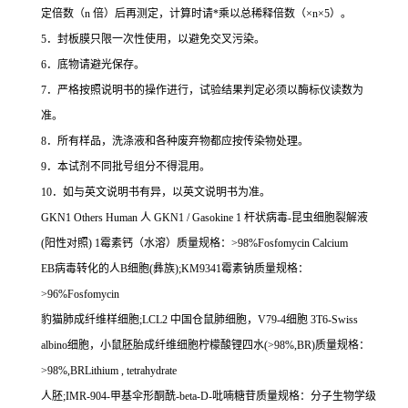
定倍数（
n
倍）后再测定，计算时请
*
乘以总稀释倍数（
×n×5
）。
5
．封板膜只限一次性使用，以避免交叉污染。
6
．底物请避光保存。
7
．严格按照说明书的操作进行，试验结果判定必须以酶标仪读数为
准。
8
．所有样品，洗涤液和各种废弃物都应按传染物处理。
9
．本试剂不同批号组分不得混用。
10
．如与英文说明书有异，以英文说明书为准。
GKN1 Others Human
人
GKN1 / Gasokine 1
杆状病毒
-
昆虫细胞裂解液
(
阳性对照
) 1
霉素钙（水溶）质量规格：
>98%Fosfomycin Calcium
EB
病毒转化的人
B
细胞
(
彝族
);KM9341
霉素钠质量规格：
>96%Fosfomycin
豹猫肺成纤维样细胞
;LCL2
中国仓鼠肺细胞，
V79-4
细胞
3T6-Swiss
albino
细胞，小鼠胚胎成纤维细胞柠檬酸锂四水
(>98%,BR)
质量规格：
>98%,BRLithium , tetrahydrate
人胚
;IMR-904-
甲基伞形酮酰
-beta-D-
吡喃糖苷质量规格：分子生物学级