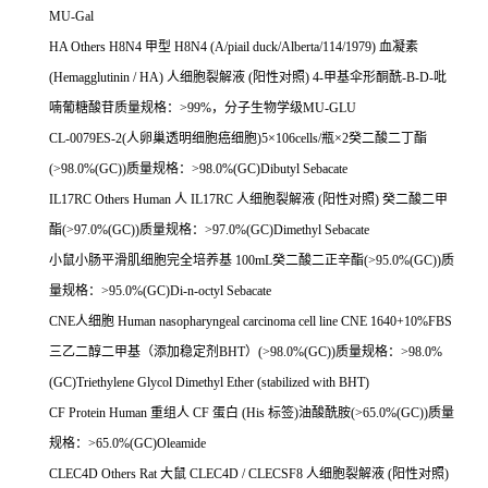
MU-Gal
HA Others H8N4
甲型
H8N4 (A/piail duck/Alberta/114/1979)
血凝素
(Hemagglutinin / HA)
人细胞裂解液
(
阳性对照
) 4-
甲基伞形酮酰
-
Β
-D-
吡
喃葡糖酸苷质量规格：
>99%
，分子生物学级
MU-GLU
CL-0079ES-2(
人卵巢透明细胞癌细胞
)5
×
106cells/
瓶×
2
癸二酸二丁酯
(>98.0%(GC))
质量规格：
>98.0%(GC)Dibutyl Sebacate
IL17RC Others Human
人
IL17RC
人细胞裂解液
(
阳性对照
)
癸二酸二甲
酯
(>97.0%(GC))
质量规格：
>97.0%(GC)Dimethyl Sebacate
小鼠小肠平滑肌细胞完全培养基
100mL
癸二酸二正辛酯
(>95.0%(GC))
质
量规格：
>95.0%(GC)Di-n-octyl Sebacate
CNE
人细胞
Human nasopharyngeal carcinoma cell line CNE 1640+10%FBS
三乙二醇二甲基（添加稳定剂
BHT
）
(>98.0%(GC))
质量规格：
>98.0%
(GC)Triethylene Glycol Dimethyl Ether (stabilized with BHT)
CF Protein Human
重组人
CF
蛋白
(His
标签
)
油酸酰胺
(>65.0%(GC))
质量
规格：
>65.0%(GC)Oleamide
CLEC4D Others Rat
大鼠
CLEC4D / CLECSF8
人细胞裂解液
(
阳性对照
)