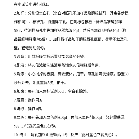
在小试管中进行稀释。
2.
加样：分别设空白孔（空白对照孔不加样品及酶标试剂，其余各步操
作相同）、标准孔、待测样品孔。在酶标包被板上标准品准确加样
50μl
，待测样品孔中先加样品稀释液
40μl
，然后再加待测样品
10μl
（样
品最终稀释度为
5
倍）。加样将样品加于酶标板孔底部，尽量不触及孔
壁，轻轻晃动混匀。
3.
温育：用封板膜封板后置
37
℃
温育
30
分钟。
4.
配液：将
30
倍浓缩洗涤液用蒸馏水
30
倍稀释后备用。
5.
洗涤：小心揭掉封板膜，弃去液体，甩干，每孔加满洗涤液，静置
30
秒后弃去，如此重复
5
次，拍干。
6.
加酶：每孔加入酶标试剂
50μl
，空白孔除外。
7.
温育：操作同
3
。
8.
洗涤：操作同
5
。
9.
显色：每孔先加入显色剂
A50μl
，再加入显色剂
B50μl
，轻轻震荡混
匀，
37
℃
避光显色
15
分钟。
10.
终止：每孔加终止液
50μl
，终止反应（此时蓝色立转黄色）。