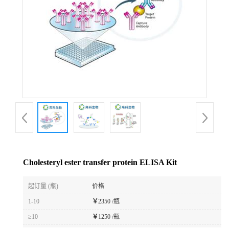
Cholesteryl ester transfer protein ELISA Kit
起订量 (瓶)
价格
1-10
￥
2350 /瓶
≥10
￥
1250 /瓶