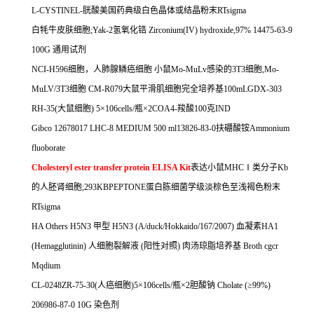
L-CYSTINEL-
胱酸美国药典级白色晶体或结晶粉末
RTsigma
白牦牛皮肤细胞
;Yak-2
氢氧化锆
Zirconium(IV) hydroxide,97% 14475-63-9
100G
通用试剂
NCI-H596
细胞，人肺腺鳞癌细胞
小鼠
Mo-MuLv
感染的
3T3
细胞
,Mo-
MuLV/3T3
细胞
CM-R079
大鼠平滑肌细胞完全培养基
100mLGDX-303
RH-35(
大鼠细胞
) 5
×
106cells/
瓶×
2COA4-
羧酸
100
克
IND
Gibco 12678017 LHC-8 MEDIUM 500 ml13826-83-0
扶硼酸铵
Ammonium
fluoborate
Cholesteryl ester transfer protein ELISA Kit
表达小鼠
MHC
Ⅰ类分子
Kb
的人胚肾细胞
;293KBPEPTONE
蛋白胨细菌学级淡棕色至浅褐色粉末
RTsigma
HA Others H5N3
甲型
H5N3 (A/duck/Hokkaido/167/2007)
血凝素
HA1
(Hemagglutinin)
人细胞裂解液
(
阳性对照
)
肉汤琼脂培养基
Broth cgcr
Mqdium
CL-0248ZR-75-30(
人癌细胞
)5
×
106cells/
瓶×
2
胆酸钠
Cholate (
≥
99%)
206986-87-0 10G
染色剂