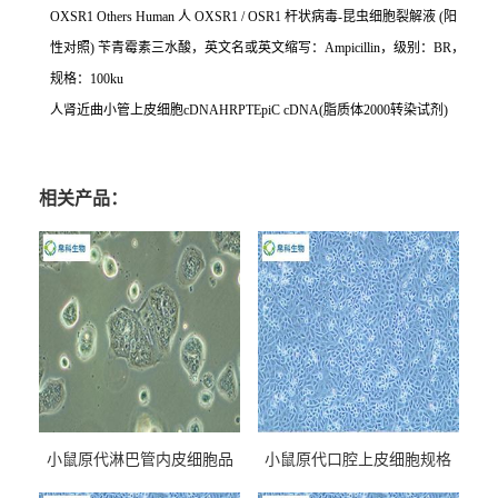
OXSR1 Others Human
人
OXSR1 / OSR1
杆状病毒
-
昆虫细胞裂解液
(
阳
性对照
)
苄青霉素三水酸，英文名或英文缩写：
Ampicillin
，级别：
BR
，
规格：
100ku
人肾近曲小管上皮细胞
cDNAHRPTEpiC cDNA(
脂质体
2000
转染试剂
)
相关产品：
小鼠原代淋巴管内皮细胞品
小鼠原代口腔上皮细胞规格
牌