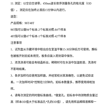
11.
测定：以空白空调零，
450nm
波长依序测量各孔的吸光度（
OD
值）。
测定应在加终止液后
15
分钟以内进行。
选型：
产品规格：
96T/48T
96T
指可以做
94
个标本
-2
个标准对照
-84
个样本
48T
指可以做
47
个标本
-1
个标准对照
-42
个样本
注意事项
1
．试剂盒从冷藏环境中取出应在室温平衡
15-30
分钟后方可使用，酶标
包被板开封后如未用完，板条应装入密封袋中保存。
2
．浓洗涤液可能会有结晶析出，稀释时可在水浴中加温助溶，洗涤时
不影响结果。
3
．各步加样均应使用加样器，并经常校对其准确性，以避免试验误
差。一次加样时间
*
控制在
5
分钟内，如标本数量多，推荐使用排枪加
样。
4
．请每次测定的同时做标准曲线，
*
做复孔。如标本中待测物质含量过
高（样本
OD
值大于标准品孔
*
孔的
OD
值），请先用样品稀释液稀释一