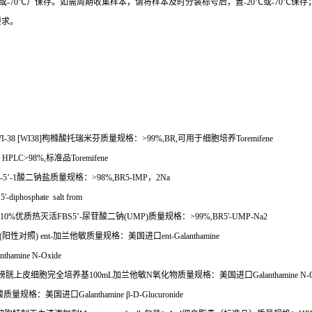
或
-70
℃
）保存。如需周期收集样本，请将样本及时分装标号后，置
-20
℃
或
-70
℃
保存
要求。
I-38 [WI38]
枸橼酸托瑞米芬质量规格：
>99%,BR,
可用于细胞培养
Toremifene
：
HPLC>98%,
标准品
Toremifene
-5
’
-1
酸二钠盐质量规格：
>98%,BR5-IMP
，
2Na
'-diphosphate salt from
+10%
优质热灭活
FBS5
’
-
尿苷酸二钠
(UMP)
质量规格：
>99%,BR5'-UMP-Na2
(
阳性对照
) ent-
加兰他敏质量规格：美国进口
ent-Galanthamine
anthamine N-Oxide
膀胱上皮细胞完全培养基
100mL
加兰他敏
N
氧化物质量规格：美国进口
Galanthamine N-
酸质量规格：美国进口
Galanthamine
β
-D-Glucuronide