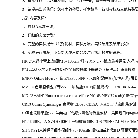
2
、样本保存：请尽早检测，
2-8
℃
保存一天；需更长时间须冷冻（
-20
℃
3
、请提前告诉我们：您样本的种属、样本数量、待测指标及其他特殊
报告内容及标准：
1
、
ELISA
标准曲线；
2
、详细的实验步骤；
3
、完整的实验报告（试剂耗材，实验方法，实验结果及结果说明）；
4
、实验进行阶段，我公司客服人员会及时向您汇报实验进程。
HK-2(
人肾小管上皮细胞
) 5
×
106cells/
瓶×
2 MN-c,
小鼠皮质神经元
人胚
;W
EB
病毒转化的人
B
细胞
;KMY0910
枸橼酸托瑞米芬（标准品）质量规格
ENPP7 Others Mouse
小鼠
ENPP7 / NPP-7
人细胞裂解液
(
阳性对照
)
肌苷
MV3
人色素瘤细胞尿苷
-5
’
-
二
1
酸钠盐
(UDP)
质量规格：
>98%,BRUridine 5
MG-63
人细胞
Human osteosarcoma cell line MG-63 MEM
培养基
(GIBCO)
CD59 Others Cynomolgus
食蟹猴
CD59 / CD59A / MAC-IP
人细胞裂解液
中国仓鼠肺细胞
;V79
差向
-
加兰他敏
N
氧化物质量规格：美国进口
Epi-gal
H1299
细胞，人
SV40
转化的非洲绿猴肾细胞
,COS-7
细胞
CM-M058
小鼠
SH-SY5Y(
人神经母细胞瘤细胞
) 5
×
106cells/
瓶×
2
加兰他敏β
-D-
葡萄糖苷