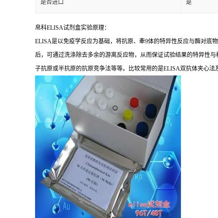
是否进口
是
帛科
ELISA
试剂盒实验原理：
ELISA
是以免疫学反应为基础，将抗原、牽
9
体的特异性反应与酶对底物
后，可通过洗涤除去多余的游离反应物，从而保证试验结果的特异性与
子抗原或半抗原的抗原竞争法等等。比较常用的是
ELISA
双抗体夹心法