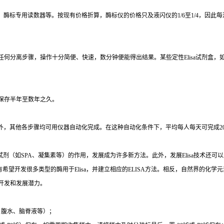
、酶标专用读数器等。按现有价格折算，酶标仪的价格只及液闪仪的
1/6
至
1/4
，因此每
任何分离步骤，操作十分简便、快速，数分钟便能得出结果。某些定性
Elisa
试剂盒，
保存半年至数年之久。
外，其他各步骤均可用仪器自动化完成。在这种自动化条件下，平均每人每天可完成
2
试剂（如
SPA
、凝集素等）的作用，发展成为许多新方法。此外，发展
Elisa
技术还可以
有希望开发很多类型的酶用于
Elisa
，并建立相应的
ELISA
方法。相反，自然界的化学元
开发和发展潜力。
、腹水、脑脊液等）；