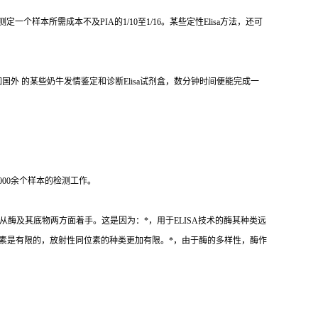
测定一个样本所需成本不及
PIA
的
1/10
至
1/16
。某些定性
Elisa
方法，还可
如国外 的某些奶牛发情鉴定和诊断
Elisa
试剂盒，数分钟时间便能完成一
000
余个样本的检测工作。
从酶及其底物两方面着手。这是因为：
*
，用于
ELISA
技术的酶其种类远
素是有限的，放射性同位素的种类更加有限。
*
，由于酶的多样性，酶作