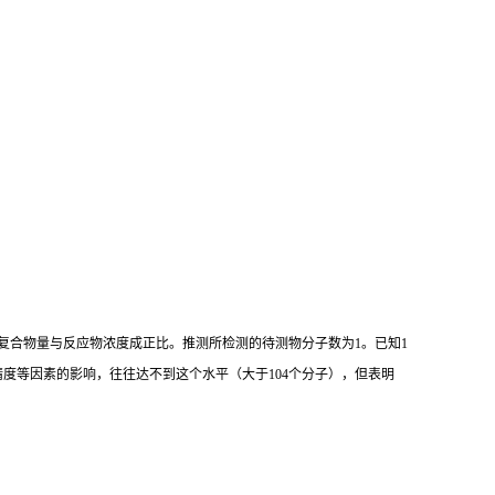
复合物量与反应物浓度成正比。推测所检测的待测物分子数为
1
。已知
1
精度等因素的影响，往往达不到这个水平（大于
104
个分子），但表明