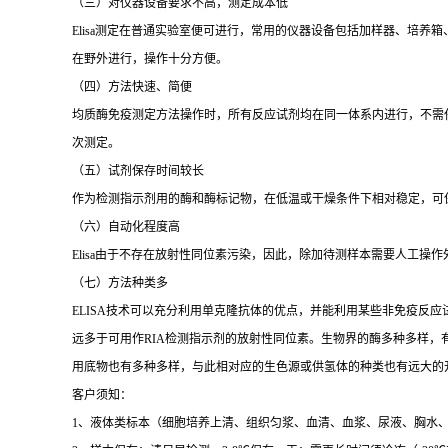
（三）对仪器设备要求不高，测定成本低
Elisa
测定在普通实验室便可进行，常用的仪器设备包括加样器、培养箱
在野外进行，操作十分方便。
（四）方法快速、简便
均质酶免疫测定方法操作时，所有反应试剂均在同一体系内进行，不需
次测定。
（五）试剂保存时间较长
作为检测指示剂用的酶和酶标记物，在低温或干燥条件下相对稳定，可
（六）自动化程度高
Elisa
由于不存在放射性同位素污染，因此，除加待测样本需要人工操作
（七）方法种类多
ELISA
技术可以充分利用单克隆抗体的优点，并能利用某些非免疫反应
远多于可用作
RIA
检测指示剂的放射性同位素。生物界的酶多种多样，
用底物也有多种多样，与此相对应的生色源或供氢体的种类也有远大的
客户须知：
1
、液体类标本（细胞培养上清、组织匀浆、血清、血浆、尿液、胸水