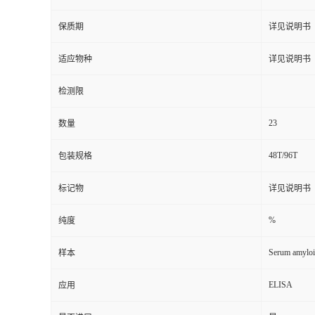
保质期
详见说明书
适应物种
详见说明书
检测限
23
数量
48T/96T
包装规格
标记物
详见说明书
%
纯度
Serum amyloi
样本
ELISA
应用