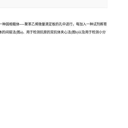
一种固相载体
──
聚苯乙烯微量滴定板的孔中进行，每加入一种试剂孵育
体的间接法
(
图
a)
、用于检测抗原的双抗体夹心法
(
图
b)
以及用于检测小分