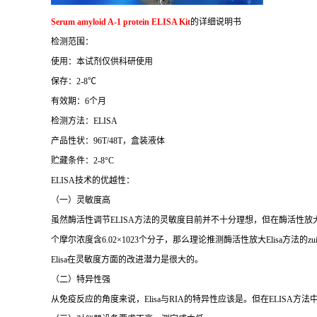
Serum amyloid A-1 protein ELISA Kit
的详细说明书
检测范围：
使用：本试剂仅供科研使用
保存：
2-8
℃
有效期：
6
个月
检测方法：
ELISA
产品性状：
96T/48T
，盒装液体
贮藏条件：
2-8°C
ELISA
技术的优越性：
（一）灵敏度高
虽然酶活性调节
ELISA
方法的灵敏度目前并不十分理想，但在酶活性放
个摩尔浓度含
6.02×1023
个分子，那么理论推测酶活性放大
Elisa
方法的
zu
Elisa
在灵敏度方面的改进潜力是很大的。
（二）特异性强
从免疫反应的角度来说，
Elisa
与
RIA
的特异性应该是。但在
ELISA
方法