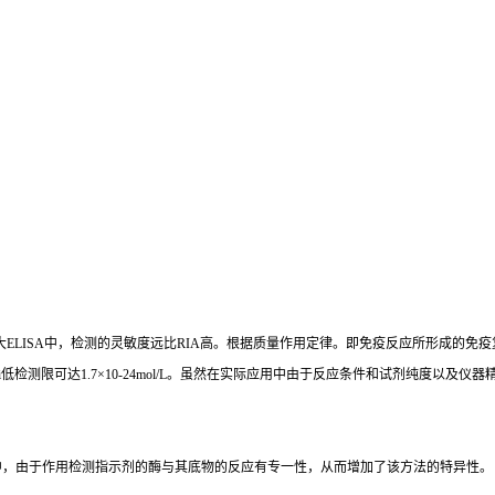
大
ELISA
中，检测的灵敏度远比
RIA
高。根据质量作用定律。即免疫反应所形成的免疫
i
低检测限可达
1.7×10-24mol/L
。虽然在实际应用中由于反应条件和试剂纯度以及仪器
中，由于作用检测指示剂的酶与其底物的反应有专一性，从而增加了该方法的特异性。