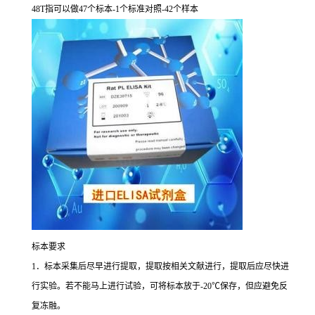
48T
指可以做
47
个标本
-1
个标准对照
-42
个样本
标本要求
1
．标本采集后尽早进行提取，提取按相关文献进行，提取后应尽快进
行实验。若不能马上进行试验，可将标本放于
-20
℃
保存，但应避免反
复冻融。