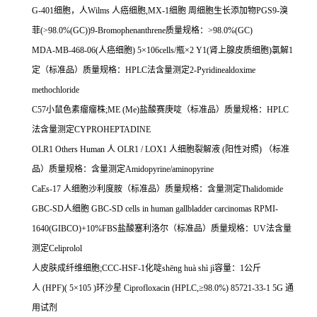
G-401
细胞，人
Wilms
人癌细胞
,MX-1
细胞
周细胞生长添加物
PGS9-
溴
菲
(>98.0%(GC))9-Bromophenanthrene
质量规格：
>98.0%(GC)
MDA-MB-468-06(
人癌细胞
) 5
×
106cells/
瓶×
2 Y1(
肾上腺皮质细胞
)
氯解
1
定（标准品）质量规格：
HPLC
法含量测定
2-Pyridinealdoxime
methochloride
C57
小鼠色素瘤瘤株
;ME (Me)
盐酸赛庚啶（标准品）质量规格：
HPLC
法含量测定
CYPROHEPTADINE
OLR1 Others Human
人
OLR1 / LOX1
人细胞裂解液
(
阳性对照
)
（标准
品）质量规格：含量测定
Amidopyrine/aminopyrine
CaEs-17
人细胞沙利度胺（标准品）质量规格：含量测定
Thalidomide
GBC-SD
人细胞
GBC-SD cells in human gallbladder carcinomas RPMI-
1640(GIBCO)+10%FBS
盐酸塞利洛尔（标准品）质量规格：
UV
法含量
测定
Celiprolol
人皮肤成纤维细胞
;CCC-HSF-1
化啶
sh
ē
ng hu
à
sh
ì
j
ì容量：
1
公斤
人
(HPF)( 5
×
105 )
环沙星
Ciprofloxacin (HPLC,
≥
98.0%) 85721-33-1 5G
通
用试剂