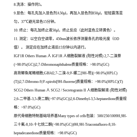
8.
洗涤：操作同
5
。
9.
显色：每孔先加入显色剂
A50μl
，再加入显色剂
B50μl
，轻轻震荡混
匀，
37
℃
避光显色
15
分钟。
10.
终止：每孔加终止液
50μl
，终止反应（此时蓝色立转黄色）。
11.
测定：以空白空调零，
450nm
波长依序测量各孔的吸光度（
OD
值）。
测定应在加终止液后
15
分钟以内进行。
IGF1R Others Human
人
IGF1R
人细胞裂解液
(
阳性对照
) 2,7-
二溴萘
(>98.0%(GC))2,7-Dibromonaphthalene
质量规格：
>98.0%(GC)
高背鲫鱼尾鳍细胞
;GBJd2,7-
二溴
-9,9'-
螺二
[9H-
芴
](>98.0%(HPLC)
(T))2,7-Dibromo-9,9'-spirobi[9H-fluorene]
质量规格：
>98.0%(HPLC)(T)
SCG2 Others Human
人
SCG2 / Secretogranin II
人细胞裂解液
(
阳性对照
)
2,6-
二甲基
-3,5-
庚二酮
(>97.0%(GC))2,6-Dimethyl-3,5-heptanedione
质量规
格：
>97.0%(GC)
原代骨细胞特制基础培养基
Many types of cells
包装：
500/250/1009H,9H-
三十氟
-8,10-
十七烷二酮
(>98.0%(GC))9H,9H-Triacontafluoro-8,10-
heptadecanedione
质量规格：
>98.0%(GC)