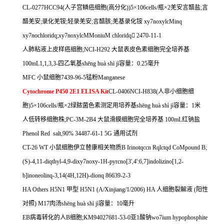
CL-0277HCC94(
人子宫鳞癌细胞
(
高分化
))5
×
106cells/
瓶×
2
羌安言醋盐
;
言
醋羌安
;
录化羌铵
;
轻录羌安
;
言醋胲
;
羌基录化铵
xy7noxylcMinq
xy7nochloridq;xy7noxylcMMoniuM chloridq

2470-11-1
人肺粘液上皮样癌细胞
;NCI-H292
大鼠表皮色素细胞完全培养基
100mL1,1,3,3-
四乙氧基
sh
ē
ng hu
à
sh
ì
j
ì容量：
0.25
毫升
MFC
小鼠细胞
7439-96-5
锰粉
Manganese
Cytochrome P450 2E1 ELISA Kit
CL-0406NCI-H838(
人非小细胞细
胞
)5
×
106cells/
瓶×
2
绿脓菌色素测定用培养基
sh
ē
ng hu
à
sh
ì
j
ì容量：
1
米
人低转移细胞株
;PC-3M-2B4
大鼠滑膜细胞完全培养基
100mL
红钠盐
Phenol Red salt,90% 34487-61-1 5G
通用试剂
CT-26 WT
小鼠细胞伊立替康相关物质
B Irinotqccn Rqlctqd CoMpound B;
(S)-4,11-diqthyl-4,9-dixy7noxy-1H-pyrcno[3',4':6,7]indolizino[1,2-
b]inoneolinq-3,14(4H,12H)-dionq 86639-2-3
HA Others H5N1
甲型
H5N1 (A/Xinjiang/1/2006) HA
人细胞裂解液
(
阳性
对照
) M17
肉汤
sh
ē
ng hu
à
sh
ì
j
ì容量：
10
毫升
EB
病毒转化的人
B
细胞
;KM94027681-53-0
亚
1
酸钠
wo7ium hypophosphite