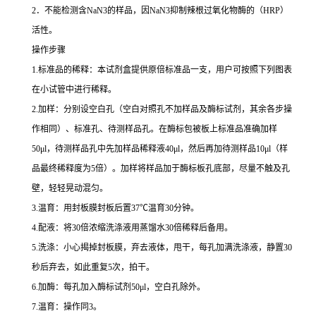
2
．不能检测含
NaN3
的样品，因
NaN3
抑制辣根过氧化物酶的（
HRP
）
活性。
操作步骤
1.
标准品的稀释：本试剂盒提供原倍标准品一支，用户可按照下列图表
在小试管中进行稀释。
2.
加样：分别设空白孔（空白对照孔不加样品及酶标试剂，其余各步操
作相同）、标准孔、待测样品孔。在酶标包被板上标准品准确加样
50μl
，待测样品孔中先加样品稀释液
40μl
，然后再加待测样品
10μl
（样
品最终稀释度为
5
倍）。加样将样品加于酶标板孔底部，尽量不触及孔
壁，轻轻晃动混匀。
3.
温育：用封板膜封板后置
37
℃
温育
30
分钟。
4.
配液：将
30
倍浓缩洗涤液用蒸馏水
30
倍稀释后备用。
5.
洗涤：小心揭掉封板膜，弃去液体，甩干，每孔加满洗涤液，静置
30
秒后弃去，如此重复
5
次，拍干。
6.
加酶：每孔加入酶标试剂
50μl
，空白孔除外。
7.
温育：操作同
3
。