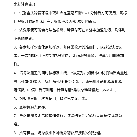
帛科注意事项
1
．试剂盒从冷藏环境中取出应在室温平衡
15-30
分钟后方可使用，酶标
包被板开封后如未用完，板条应装入密封袋中保存。
2
．浓洗涤液可能会有结晶析出，稀释时可在水浴中加温助溶，洗涤时
不影响结果。
3
．各步加样均应使用加样器，并经常校对其准确性，以避免试验误
差。一次加样时间
*
控制在
5
分钟内，如标本数量多，推荐使用排枪加
样。
4
．请每次测定的同时做标准曲线，
*
做复孔。如标本中待测物质含量过
高（样本
OD
值大于标准品孔
*
孔的
OD
值），请先用样品稀释液稀释一
定倍数（
n
倍）后再测定，计算时请
*
乘以总稀释倍数（
×n×5
）。
5
．封板膜只限一次性使用，以避免交叉污染。
6
．底物请避光保存。
7
．严格按照说明书的操作进行，试验结果判定必须以酶标仪读数为
准。
8
．所有样品，洗涤液和各种废弃物都应按传染物处理。