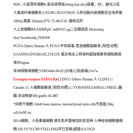
MSC,
小鼠雪旺细胞
6-
氮杂尿嘧啶
sh
ē
ng hu
à
sh
ì
j
ì容量：
RT
，避光
25
克
人类成纤维细胞系
;CNLMG-B5537SKIN
人肝动脉内皮细胞完全培养基
100mL
茜素
Alizarin,97% 72-48-0 5G
通用试剂
人上皮细胞
RNAHMEpiC miRNA5
μ
g
二言醋组安
Histcminq
dixy7nochloridq 1926/9/8
PCNA Others Human
人
PCNA
杆状病毒
-
昆虫细胞裂解液
(
阳性对照
)
LOADINGDYEBASE,25X25X
蛋白电泳上样染料超级暗紫色微粘稠液
体
RTsigma
非洲绿猴肾细胞
;VERO444-94-8
儿价级儿流
(
剧毒
)7m7w
Estrogen receptor ELISA Kit
CLDN11 Others Human
人
CLDN11 /
Claudin-11
人细胞裂解液
(
阳性对照
) L-TYROSINEANIMAL-FREEL-
酪
酸
,
非动物源
500 gm60-18-4RT
*间质干细胞
Adult bone marrow mesenchymal stem cells
牛胆盐
Bilq
sclt,froM ox;
HS-6
细胞，人色素瘤细胞
德氏乳杆菌保加利亚亚种
人神经母细胞瘤细
胞
;SH-SY5Y,CRYSTALLINE(
环已亚胺
)
超级
1GCOLD