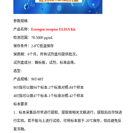
参数规格
产品名称：
Estrogen receptor ELISA Kit
检测范围：
78-5000 pg/mL
保存条件：
2-8
℃
低温保存
保质期：
6
个月，所有试剂盒均提供批次。
试剂盒成分：酶标板，试剂，标准品等。
选型：
产品规格：
96T/48T
96T
指可以做
94
个标本
-2
个标准对照
-84
个样本
48T
指可以做
47
个标本
-1
个标准对照
-42
个样本
标本要求
1
．标本采集后尽早进行提取，提取按相关文献进行，提取后应尽快进
行实验。若不能马上进行试验，可将标本放于
-20
℃
保存，但应避免反
复冻融。