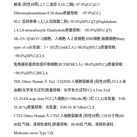
解液
(
阳性对照
) 2,7-
二溴菲
-9,10-
二酮
(>97.0%(GC))2,7-
Dibromophenanthrene-9,10-dione
质量规格：
>97.0%(GC)
95-C
低转移萘
-1,4,5,8-
四羧酸二酐
(>95.0%(HPLC)(T))Naphthalene-
1,4,5,8-tetracarboxylic Dianhydride
质量规格：
>95.0%(HPLC)(T)
SK-OV-3[SKOV-3]
细胞，人细胞
人上皮细胞
,HBE
细胞
脑膜细胞
Many
types of cells
包装：
5
×
105
方
(1ml)CLA (>98.0%(HPLC))
质量规格：
>98.0%(HPLC)CLA
兔角膜前基质层成纤维细胞
;RCFBFMCLA (>98.0%(HPLC))
质量规格：
>98.0%(HPLC)MCLA
TEK Others Human
人
Tie2 / CD202b
人细胞裂解液
(
阳性对照
) FCLA
自
由酸
[
化学发光试剂
]
质量规格：化学发光试剂
FCLA Free Acid
CL-0143Lncap clone FGC(
人细胞
)5
×
106cells/
瓶×
2
红
-CLA(
含氮量：
9.00-
10.30 %)
质量规格：含氮量：
9.00-10.30 %Red-CLA
CTSZ Others Human
人
CTSZ
人细胞裂解液
(
阳性对照
) 13X
分子筛
(60-
80
目
,
气相、液相色谱柱
)
质量规格：
60-80
目
,
气相、液相色谱柱
Molecular sieves Type 13X