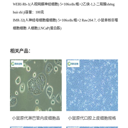
WERI-Rb-1(
人视网膜神经细胞
) 5
×
106cells/
瓶×
2
乙炔
-1,2-
二羧酸
sh
ē
ng
hu
à
sh
ì
j
ì容量：
100
克
IMR-32(
人神经母细胞瘤细胞
) 5
×
106cells/
瓶×
2 Raw264.7,
小鼠单核巨噬
细胞细胞
人细胞
;LNCaP(
蛋白胨
)
相关产品：
小鼠原代淋巴管内皮细胞品
小鼠原代口腔上皮细胞规格
牌