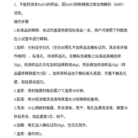
2
．不能检测含
NaN3
的样品，因
NaN3
抑制辣根过氧化物酶的（
HRP
）
活性。
操作步骤
1.
标准品的稀释：本试剂盒提供原倍标准品一支，用户可按照下列图表
在小试管中进行稀释。
2.
加样：分别设空白孔（空白对照孔不加样品及酶标试剂，其余各步操
作相同）、标准孔、待测样品孔。在酶标包被板上标准品准确加样
50μl
，待测样品孔中先加样品稀释液
40μl
，然后再加待测样品
10μl
（样
品最终稀释度为
5
倍）。加样将样品加于酶标板孔底部，尽量不触及孔
壁，轻轻晃动混匀。
3.
温育：用封板膜封板后置
37
℃
温育
30
分钟。
4.
配液：将
30
倍浓缩洗涤液用蒸馏水
30
倍稀释后备用。
5.
洗涤：小心揭掉封板膜，弃去液体，甩干，每孔加满洗涤液，静置
30
秒后弃去，如此重复
5
次，拍干。
6.
加酶：每孔加入酶标试剂
50μl
，空白孔除外。
7.
温育：操作同
3
。