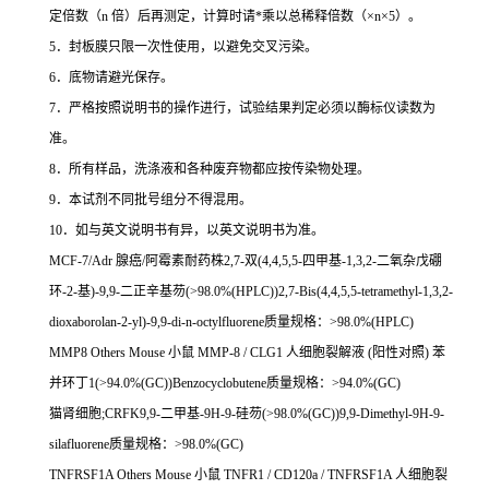
定倍数（
n
倍）后再测定，计算时请
*
乘以总稀释倍数（
×n×5
）。
5
．封板膜只限一次性使用，以避免交叉污染。
6
．底物请避光保存。
7
．严格按照说明书的操作进行，试验结果判定必须以酶标仪读数为
准。
8
．所有样品，洗涤液和各种废弃物都应按传染物处理。
9
．本试剂不同批号组分不得混用。
10
．如与英文说明书有异，以英文说明书为准。
MCF-7/Adr
腺癌
/
阿霉素耐药株
2,7-
双
(4,4,5,5-
四甲基
-1,3,2-
二氧杂戊硼
环
-2-
基
)-9,9-
二正辛基芴
(>98.0%(HPLC))2,7-Bis(4,4,5,5-tetramethyl-1,3,2-
dioxaborolan-2-yl)-9,9-di-n-octylfluorene
质量规格：
>98.0%(HPLC)
MMP8 Others Mouse
小鼠
MMP-8 / CLG1
人细胞裂解液
(
阳性对照
)
苯
并环丁
1(>94.0%(GC))Benzocyclobutene
质量规格：
>94.0%(GC)
猫肾细胞
;CRFK9,9-
二甲基
-9H-9-
硅芴
(>98.0%(GC))9,9-Dimethyl-9H-9-
silafluorene
质量规格：
>98.0%(GC)
TNFRSF1A Others Mouse
小鼠
TNFR1 / CD120a / TNFRSF1A
人细胞裂