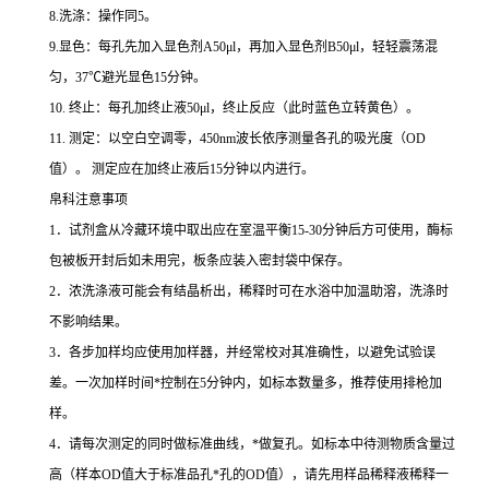
8.
洗涤：操作同
5
。
9.
显色：每孔先加入显色剂
A50μl
，再加入显色剂
B50μl
，轻轻震荡混
匀，
37
℃
避光显色
15
分钟。
10.
终止：每孔加终止液
50μl
，终止反应（此时蓝色立转黄色）。
11.
测定：以空白空调零，
450nm
波长依序测量各孔的吸光度（
OD
值）。
测定应在加终止液后
15
分钟以内进行。
帛科注意事项
1
．试剂盒从冷藏环境中取出应在室温平衡
15-30
分钟后方可使用，酶标
包被板开封后如未用完，板条应装入密封袋中保存。
2
．浓洗涤液可能会有结晶析出，稀释时可在水浴中加温助溶，洗涤时
不影响结果。
3
．各步加样均应使用加样器，并经常校对其准确性，以避免试验误
差。一次加样时间
*
控制在
5
分钟内，如标本数量多，推荐使用排枪加
样。
4
．请每次测定的同时做标准曲线，
*
做复孔。如标本中待测物质含量过
高（样本
OD
值大于标准品孔
*
孔的
OD
值），请先用样品稀释液稀释一