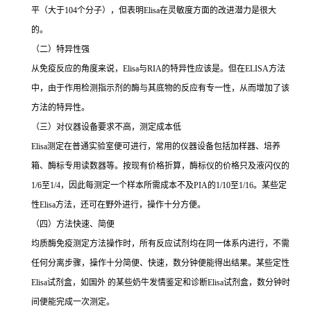
平（大于
104
个分子），但表明
Elisa
在灵敏度方面的改进潜力是很大
的。
（二）特异性强
从免疫反应的角度来说，
Elisa
与
RIA
的特异性应该是。但在
ELISA
方法
中，由于作用检测指示剂的酶与其底物的反应有专一性，从而增加了该
方法的特异性。
（三）对仪器设备要求不高，测定成本低
Elisa
测定在普通实验室便可进行，常用的仪器设备包括加样器、培养
箱、酶标专用读数器等。按现有价格折算，酶标仪的价格只及液闪仪的
1/6
至
1/4
，因此每测定一个样本所需成本不及
PIA
的
1/10
至
1/16
。某些定
性
Elisa
方法，还可在野外进行，操作十分方便。
（四）方法快速、简便
均质酶免疫测定方法操作时，所有反应试剂均在同一体系内进行，不需
任何分离步骤，操作十分简便、快速，数分钟便能得出结果。某些定性
Elisa
试剂盒，如国外 的某些奶牛发情鉴定和诊断
Elisa
试剂盒，数分钟时
间便能完成一次测定。