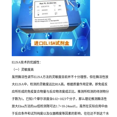
ELISA
技术的优越性：
（一）灵敏度高
虽然酶活性调节
ELISA
方法的灵敏度目前并不十分理想，但在酶活性放
大
ELISA
中，检测的灵敏度远比
RIA
高。根据质量作用定律。即免疫反
应所形成的免疫复合物量与反应物浓度成正比。推测所检测的待测物分
子数为
1
。已知
1
个摩尔浓度含
6.02×1023
个分子，那么理论推测酶活性
放大
Elisa
方法的
zui
低检测限可达
1.7×10-24mol/L
。虽然在实际应用中由
于反应条件和试剂纯度以及仪器精度等因素的影响，往往达不到这个水