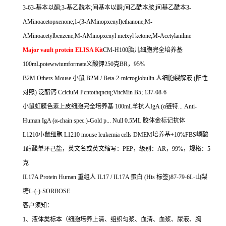
3-63-
基本以酮
;3-
基乙酰本
;
间基本以酮
;
间乙酰本胺
;
间基乙酰本
3-
AMinoacetopxenone;1-(3-AMinopxenyl)ethanone;M-
AMinoacetylbenzene;M-AMinopxenyl metxyl ketone;M-Acetylaniline
Major vault protein ELISA Kit
CM-H100
胎儿细胞完全培养基
100mLpotewwiumformate
义酸钾
250
克
BR
，
95%
B2M Others Mouse
小鼠
B2M / Beta-2-microglobulin
人细胞裂解液
(
阳性
对照
)
泛醋钙
CclciuM Pcntothqnctq;VitcMin B5; 137-08-6
小鼠虹膜色素上皮细胞完全培养基
100mL
羊抗人
IgA (
α链特
... Anti-
Human IgA (
α
-chain spec.)-Gold p... Null 0.5ML
胶体金标记抗体
L1210
小鼠细胞
L1210 mouse leukemia cells DMEM
培养基
+10%FBS
嶙酸
1
醇酸单环己盐，英文名或英文缩写：
PEP
，级别：
AR
，
99%
，规格：
5
克
IL17A Protein Human
重组人
IL17 / IL17A
蛋白
(His
标签
)87-79-6L-
山梨
糖
L-(-)-SORBOSE
客户须知：
1
、液体类标本（细胞培养上清、组织匀浆、血清、血浆、尿液、胸