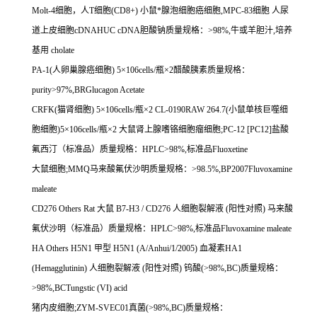
Molt-4
细胞，人
T
细胞
(
CD8+)
小鼠*腺泡细胞癌细胞
,MPC-83
细胞
人尿
道上皮细胞
cDNAHUC cDNA
胆酸钠质量规格：
>98%,
牛或羊胆汁
,
培养
基用
cholate
PA-1(
人卵巢腺癌细胞
) 5
×
106cells/
瓶×
2
醋酸胰素质量规格：
purity>97%,BRGlucagon Acetate
CRFK(
猫肾细胞
) 5
×
106cells/
瓶×
2 CL-0190RAW 264.7(
小鼠单核巨噬细
胞细胞
)5
×
106cells/
瓶×
2
大鼠肾上腺嗜铬细胞瘤细胞
;PC-12 [PC12]
盐酸
氟西汀（标准品）质量规格：
HPLC>98%,
标准品
Fluoxetine
大鼠细胞
;MMQ
马来酸氟伏沙明质量规格：
>98.5%,BP2007Fluvoxamine
maleate
CD276 Others Rat
大鼠
B7-H3 / CD276
人细胞裂解液
(
阳性对照
)
马来酸
氟伏沙明（标准品）质量规格：
HPLC>98%,
标准品
Fluvoxamine maleate
HA Others H5N1
甲型
H5N1 (A/Anhui/1/2005)
血凝素
HA1
(Hemagglutinin)
人细胞裂解液
(
阳性对照
)
钨酸
(>98%,BC)
质量规格：
>98%,BCTungstic (VI) acid
猪内皮细胞
;ZYM-SVEC01
真菌
(>98%,BC)
质量规格：