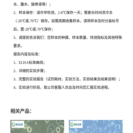
水、腹水、脑脊液等）；
2
、样本保存：请尽早检测，
2-8
℃
保存一天；需更长时间须冷冻
（
-20
℃
或
-70
℃
）保存。如需周期收集样本，请将样本及时分装标号
后，置
-20
℃
或
-70
℃
保存；
3
、请提前告诉我们：您样本的种属、样本数量、待测指标及其他特殊
要求。
报告内容及标准：
1
、
ELISA
标准曲线；
2
、详细的实验步骤；
3
、完整的实验报告（试剂耗材，实验方法，实验结果及结果说明）；
4
、实验进行阶段，我公司客服人员会及时向您汇报实验进程。
相关产品：