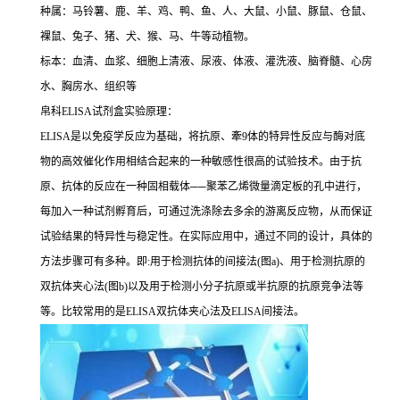
种属：马铃薯、鹿、羊、鸡、鸭、鱼、人、大鼠、小鼠、豚鼠、仓鼠、
裸鼠、兔子、猪、犬、猴、马、牛等动植物。
标本：血清、血浆、细胞上清液、尿液、体液、灌洗液、脑脊髓、心房
水、胸房水、组织等
帛科
ELISA
试剂盒实验原理：
ELISA
是以免疫学反应为基础，将抗原、牽
9
体的特异性反应与酶对底
物的高效催化作用相结合起来的一种敏感性很高的试验技术。由于抗
原、抗体的反应在一种固相载体
──
聚苯乙烯微量滴定板的孔中进行，
每加入一种试剂孵育后，可通过洗涤除去多余的游离反应物，从而保证
试验结果的特异性与稳定性。在实际应用中，通过不同的设计，具体的
方法步骤可有多种。即
:
用于检测抗体的间接法
(
图
a)
、用于检测抗原的
双抗体夹心法
(
图
b)
以及用于检测小分子抗原或半抗原的抗原竞争法等
等。比较常用的是
ELISA
双抗体夹心法及
ELISA
间接法。