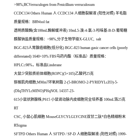
>98%,BCVerruculogen from Penicillium verruculosum
CCDC134 Others Human
人
CCDC134
人细胞裂解液
(
阳性对照
)
羊毛脂
质量规格：
BRWool fat
透明质酸酶
(
含
100mL
酶解缓冲液
) 10mL5-
溴
-4-
氯
-3-
吲哚基
-
Β
-D-
葡萄糖
醛酸钠盐质量规格：
>98%,
分子生物学级
X-GLUC, salt
BGC-823
人胃腺癌细胞
(
低分化
) BGC-823 human gasic cancer cells (poorly
differeiated) 1640+10% FBS
乌药内酯（标准品）质量规格：
HPLC
≥
98%
，标准品
Linderane
大鼠少突胶质前体细胞
(ROPC)(5
×
105)
乙酸钙
25
克
猕猴肌肉细胞
;MMm7
环氧树脂
2-(5-BROMO-2-PYRIDYLcZO)-5-
(DIqTHYLcMINO)PHqNOL 14337-23-
615
小鼠状肺腺株
;P615
小鼠肾动脉内皮细胞完全培养基
100mL
箔
25
克
RT
CSC,
小鼠心肌细胞
MouseGLYCYLGLYCINE
双甘二肽*白色精细粉末
RTsigma
SFTPD Others Human
人
SFTPD / SP-D
人细胞裂解液
(
阳性对照
) 1999-