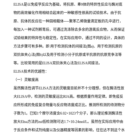
ELISA
是以免疫学反应为基础，将抗原、牽
9
体的特异性反应与酶对底
物的高效催化作用相结合起来的一种敏感性很高的试验技术。由于抗
原、抗体的反应在一种固相载体
──
聚苯乙烯微量滴定板的孔中进行，
每加入一种试剂孵育后，可通过洗涤除去多余的游离反应物，从而保证
试验结果的特异性与稳定性。在实际应用中，通过不同的设计，具体的
方法步骤可有多种。即
:
用于检测抗体的间接法
(
图
a)
、用于检测抗原的
双抗体夹心法
(
图
b)
以及用于检测小分子抗原或半抗原的抗原竞争法等
等。比较常用的是
ELISA
双抗体夹心法及
ELISA
间接法。
ELISA
技术的优越性：
（一）灵敏度高
虽然酶活性调节
ELISA
方法的灵敏度目前并不十分理想，但在酶活性放
大
ELISA
中，检测的灵敏度远比
RIA
高。根据质量作用定律。即免疫反
应所形成的免疫复合物量与反应物浓度成正比。推测所检测的待测物分
子数为
1
。已知
1
个摩尔浓度含
6.02×1023
个分子，那么理论推测酶活性
放大
Elisa
方法的
zui
低检测限可达
1.7×10-24mol/L
。虽然在实际应用中由
于反应条件和试剂纯度以及仪器精度等因素的影响，往往达不到这个水