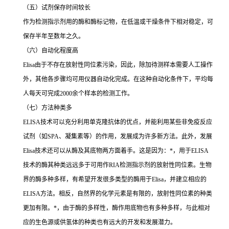
（五）试剂保存时间较长
作为检测指示剂用的酶和酶标记物，在低温或干燥条件下相对稳定，可
保存半年至数年之久。
（六）自动化程度高
Elisa
由于不存在放射性同位素污染，因此，除加待测样本需要人工操作
外，其他各步骤均可用仪器自动化完成。在这种自动化条件下，平均每
人每天可完成
2000
余个样本的检测工作。
（七）方法种类多
ELISA
技术可以充分利用单克隆抗体的优点，并能利用某些非免疫反应
试剂（如
SPA
、凝集素等）的作用，发展成为许多新方法。此外，发展
Elisa
技术还可以从酶及其底物两方面着手。这是因为：
*
，用于
ELISA
技术的酶其种类远远多于可用作
RIA
检测指示剂的放射性同位素。生物
界的酶多种多样，有希望开发很多类型的酶用于
Elisa
，并建立相应的
ELISA
方法。相反，自然界的化学元素是有限的，放射性同位素的种类
更加有限。
*
，由于酶的多样性，酶作用底物也有多种多样，与此相对
应的生色源或供氢体的种类也有远大的开发和发展潜力。