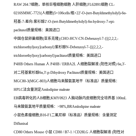
RAW 264.7
细胞，单核巨噬细胞细胞
人肝细胞
,FL62891
细胞
CL-
0216SMMC-7721(
人细胞
)5
×
106cells/
瓶×
22'-O-(tert-Butyldimethylsilyl)-6
α
-
羟基
-7-
差向
-
紫衫醇
2'-O-(tert-Butyldimethylsilyl)-6
α
-hydroxy-7-epi-
paclitaxel
质量规格：美国进口
中国仓鼠卵巢细胞
(
亚系克隆
);CHO-HCV-CN-Debenzoyl-7-{[(2,2,2,-
trichloroethyl)oxy]carbonyl}
紫杉醇
N-Debenzoyl-7-{[(2,2,2,-
trichloroethyl)oxy]carbonyl}paclitaxel
质量规格：美国进口
P4HB Others Human
人
P4HB / ERBA2L
人细胞裂解液
(
阳性对照
) 6
α
,3'-
对二羟基紫杉醇
6
α
,3'-p-Dihydroxy Paclitaxel
质量规格：美国进口
MGC80-3(MGC-803)
人细胞马来酸氨氯地平（标准品）质量规格：
HPLC
法含量测定
Amlodipine maleate
EB
病毒转化的人
B
细胞
;KMY0923
人脑动脉内皮细胞完全培养基
100mL
马来酸氨氯地平质量规格：
>98%,BRAmlodipine maleate
小鼠色素瘤细胞
;B16-F1
二氟尼柳（标准品）质量规格：含量测定
Diflunisal
CD80 Others Mouse
小鼠
CD80 / B7-1 / CD28LG
人细胞裂解液
(
阳性对