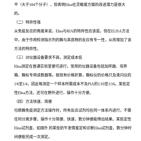
平（大于
104
个分子），但表明
Elisa
在灵敏度方面的改进潜力是很大
的。
（二）特异性强
从免疫反应的角度来说，
Elisa
与
RIA
的特异性应该是。但在
ELISA
方法
中，由于作用检测指示剂的酶与其底物的反应有专一性，从而增加了该
方法的特异性。
（三）对仪器设备要求不高，测定成本低
Elisa
测定在普通实验室便可进行，常用的仪器设备包括加样器、培养
箱、酶标专用读数器等。按现有价格折算，酶标仪的价格只及液闪仪的
1/6
至
1/4
，因此每测定一个样本所需成本不及
PIA
的
1/10
至
1/16
。某些定
性
Elisa
方法，还可在野外进行，操作十分方便。
（四）方法快速、简便
均质酶免疫测定方法操作时，所有反应试剂均在同一体系内进行，不需
任何分离步骤，操作十分简便、快速，数分钟便能得出结果。某些定性
Elisa
试剂盒，如国外 的某些奶牛发情鉴定和诊断
Elisa
试剂盒，数分钟时
间便能完成一次测定。