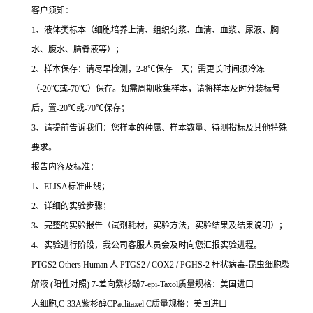
客户须知：
1
、液体类标本（细胞培养上清、组织匀浆、血清、血浆、尿液、胸
水、腹水、脑脊液等）；
2
、样本保存：请尽早检测，
2-8
℃
保存一天；需更长时间须冷冻
（
-20
℃
或
-70
℃
）保存。如需周期收集样本，请将样本及时分装标号
后，置
-20
℃
或
-70
℃
保存；
3
、请提前告诉我们：您样本的种属、样本数量、待测指标及其他特殊
要求。
报告内容及标准：
1
、
ELISA
标准曲线；
2
、详细的实验步骤；
3
、完整的实验报告（试剂耗材，实验方法，实验结果及结果说明）；
4
、实验进行阶段，我公司客服人员会及时向您汇报实验进程。
PTGS2 Others Human
人
PTGS2 / COX2 / PGHS-2
杆状病毒
-
昆虫细胞裂
解液
(
阳性对照
) 7-
差向紫杉酚
7-epi-Taxol
质量规格：美国进口
人细胞
;C-33A
紫杉醇
CPaclitaxel C
质量规格：美国进口