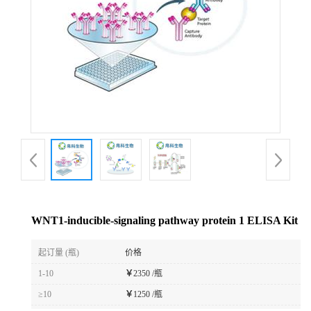
WNT1-inducible-signaling pathway protein 1 ELISA Kit
起订量 (瓶)
价格
1-10
￥
2350 /瓶
≥10
￥
1250 /瓶