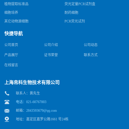
植物提取标准品
荧光定量PCR试剂盒
细胞培养
耐药细胞
其它动物源细胞
PCR荧光试剂
快捷导航
公司首页
公司介绍
公司动态
产品展厅
证书荣誉
联系方式
在线留言
上海帛科生物技术有限公司
联系人：黄先生
电话：021-60767003
邮箱：
2843593679@qq.com
地址：嘉定区嘉罗公路1661 号24栋