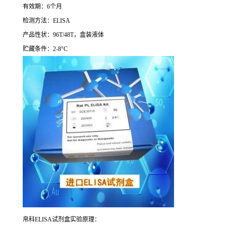
有效期：
6
个月
检测方法：
ELISA
产品性状：
96T/48T
，盒装液体
贮藏条件：
2-8°C
帛科
ELISA
试剂盒实验原理：