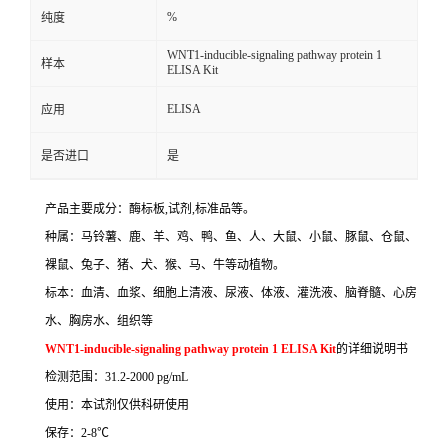
%
纯度
WNT1-inducible-signaling pathway protein 1
样本
ELISA Kit
ELISA
应用
是否进口
是
产品主要成分：酶标板
,
试剂
,
标准品等。
种属：马铃薯、鹿、羊、鸡、鸭、鱼、人、大鼠、小鼠、豚鼠、仓鼠、
裸鼠、兔子、猪、犬、猴、马、牛等动植物。
标本：血清、血浆、细胞上清液、尿液、体液、灌洗液、脑脊髓、心房
水、胸房水、组织等
WNT1-inducible-signaling pathway protein 1 ELISA Kit
的详细说明书
检测范围：
31.2-2000 pg/mL
使用：本试剂仅供科研使用
保存：
2-8
℃