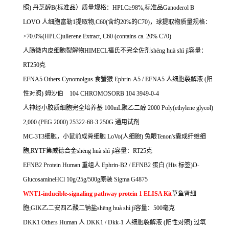
照
)
丹芝醇
B(
标准品）质量规格：
HPLC
≥
98%,
标准品
Ganoderol B
LOVO
人细胞富勒
1
提取物
,C60(
含约
20%
的
C70)
，球提取物质量规格：
>70.0%(HPLC)ullerene Extract, C60 (contains ca. 20% C70)
人肠微内皮细胞裂解物
HIMECL
福氏不完全佐剂
sh
ē
ng hu
à
sh
ì
j
ì容量：
RT250
克
EFNA5 Others Cynomolgus
食蟹猴
Ephrin-A5 / EFNA5
人细胞裂解液
(
阳
性对照
)
姆沙伯
104 CHROMOSORB 104 3949-0-4
人神经小胶质细胞完全培养基
100mL
聚乙二醇
2000 Poly(ethylene glycol)
2,000 (PEG 2000) 25322-68-3 250G
通用试剂
MC-3T3
细胞，小鼠前成骨细胞
LoVo(
人细胞
)
兔眼
Tenon's
囊成纤维细
胞
;RYTF
第威德合金
sh
ē
ng hu
à
sh
ì
j
ì容量：
RT25
克
EFNB2 Protein Human
重组人
Ephrin-B2 / EFNB2
蛋白
(His
标签
)D-
GlucosamineHCl 10g/25g/500g
原装
Sigma G4875
WNT1-inducible-signaling pathway protein 1 ELISA Kit
草鱼肾细
胞
;GIK
乙二安四乙酸二钠盐
sh
ē
ng hu
à
sh
ì
j
ì容量：
500
毫克
DKK1 Others Human
人
DKK1 / Dkk-1
人细胞裂解液
(
阳性对照
)
过氧