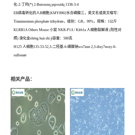
化
-2-
丁同
(*) 2-Butcnonq pqroxidq 1338-3-4
EB
病毒转化的人
B
细胞
;KMY0902
水合嶙酸三，英文名或英文缩写：
Triammonium phosphate trihydrate
，级别：
GR
，
99%
，规格：
1
公斤
KLRB1A Others Mouse
小鼠
NKR-P1A / Klrb1a
人细胞裂解液
(
阳性对
照
)
溴化金
sh
ē
ng hu
à
sh
ì
j
ì容量：
500
克
H125
人细胞
135-53-52,3-
二羟基
-6-
磺酸钠
wo7ium 2,3-dixy7noxy-6-
sulfonate
相关产品：