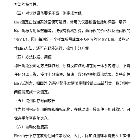
方法的特异性。
（三）对仪器设备要求不高，测定成本低
Elisa
测定在普通实验室便可进行，常用的仪器设备包括加样器、培养
箱、酶标专用读数器等。按现有价格折算，酶标仪的价格只及液闪仪的
1/6
至
1/4
，因此每测定一个样本所需成本不及
PIA
的
1/10
至
1/16
。某些定
性
Elisa
方法，还可在野外进行，操作十分方便。
（四）方法快速、简便
均质酶免疫测定方法操作时，所有反应试剂均在同一体系内进行，不需
任何分离步骤，操作十分简便、快速，数分钟便能得出结果。某些定性
Elisa
试剂盒，如国外 的某些奶牛发情鉴定和诊断
Elisa
试剂盒，数分钟时
间便能完成一次测定。
（五）试剂保存时间较长
作为检测指示剂用的酶和酶标记物，在低温或干燥条件下相对稳定，可
保存半年至数年之久。
（六）自动化程度高
Elisa
由于不存在放射性同位素污染，因此，除加待测样本需要人工操作