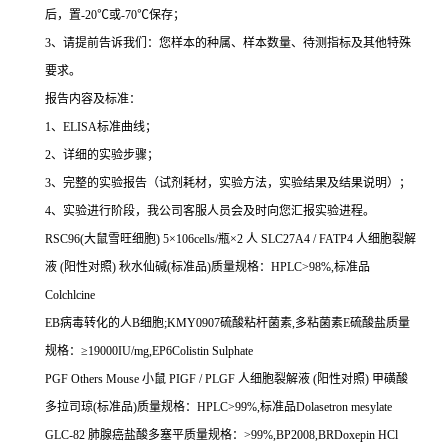
后，置
-20
℃
或
-70
℃
保存；
3
、请提前告诉我们：您样本的种属、样本数量、待测指标及其他特殊
要求。
报告内容及标准：
1
、
ELISA
标准曲线；
2
、详细的实验步骤；
3
、完整的实验报告（试剂耗材，实验方法，实验结果及结果说明）；
4
、实验进行阶段，我公司客服人员会及时向您汇报实验进程。
RSC96(
大鼠雪旺细胞
) 5
×
106cells/
瓶×
2
人
SLC27A4 / FATP4
人细胞裂解
液
(
阳性对照
)
秋水仙碱
(
标准品
)
质量规格：
HPLC>98%,
标准品
Colchlcine
EB
病毒转化的人
B
细胞
;KMY0907
硫酸粘杆菌素
,
多粘菌素
E
硫酸盐质量
规格：≥
19000IU/mg,EP6Colistin Sulphate
PGF Others Mouse
小鼠
PIGF / PLGF
人细胞裂解液
(
阳性对照
)
甲磺酸
多拉司琼
(
标准品
)
质量规格：
HPLC>99%,
标准品
Dolasetron mesylate
GLC-82
肺腺癌盐酸多塞平质量规格：
>99%,BP2008,BRDoxepin HCl