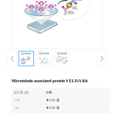
Microtubule-associated protein 9 ELISA Kit
起订量 (盒)
价格
1-10
￥
2350 /盒
≥10
￥
1250 /盒