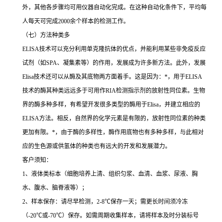
外，其他各步骤均可用仪器自动化完成。在这种自动化条件下，平均每
人每天可完成
2000
余个样本的检测工作。
（七）方法种类多
ELISA
技术可以充分利用单克隆抗体的优点，并能利用某些非免疫反应
试剂（如
SPA
、凝集素等）的作用，发展成为许多新方法。此外，发展
Elisa
技术还可以从酶及其底物两方面着手。这是因为：
*
，用于
ELISA
技术的酶其种类远远多于可用作
RIA
检测指示剂的放射性同位素。生物
界的酶多种多样，有希望开发很多类型的酶用于
Elisa
，并建立相应的
ELISA
方法。相反，自然界的化学元素是有限的，放射性同位素的种类
更加有限。
*
，由于酶的多样性，酶作用底物也有多种多样，与此相对
应的生色源或供氢体的种类也有远大的开发和发展潜力。
客户须知：
1
、液体类标本（细胞培养上清、组织匀浆、血清、血浆、尿液、胸
水、腹水、脑脊液等）；
2
、样本保存：请尽早检测，
2-8
℃
保存一天；需更长时间须冷冻
（
-20
℃
或
-70
℃
）保存。如需周期收集样本，请将样本及时分装标号