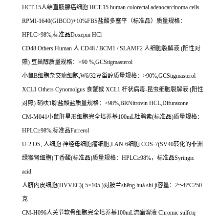
HCT-15
人结直肠腺癌细胞
HCT-15 human colorectal adenocarcinoma cells
RPMI-1640(GIBCO)+10%FBS
盐酸多塞平（标准品）质量规格：
HPLC>98%,
标准品
Doxepin HCl
CD48 Others Human
人
CD48 / BCM1 / SLAMF2
人细胞裂解液
(
阳性对
照
)
豆甾醇质量规格：
>90 %,GCStigmasterol
小鼠
B
细胞杂交瘤细胞
;W6/32
豆甾醇质量规格：
>90%,GCStigmasterol
XCL1 Others Cynomolgus
食蟹猴
XCL1
杆状病毒
-
昆虫细胞裂解液
(
阳性
对照
)
硝呋
1
腙盐酸盐质量规格：
>98%,BRNitrovin HCL,Difurazone
CM-M041
小鼠肝星形细胞完全培养基
100mL
杜鹃素
(
标准品
)
质量规格：
HPLC
≥
98%,
标准品
Farrerol
U-2 OS,
人细胞
神经母细胞瘤细胞
,LAN-6
细胞
COS-7(SV40
转化的非洲
绿猴肾细胞
)
丁香酸
(
标准品
)
质量规格：
HPLC
≥
98%
，标准品
Syringic
acid
人脐内皮细胞
(HVVEC)( 5
×
105 )
对胺兰
sh
ē
ng hu
à
sh
ì
j
ì容量：
2
～
8
°
C250
克
CM-H096
人关节软骨细胞完全培养基
100mL
流醋溶液
Chromic sulfctq