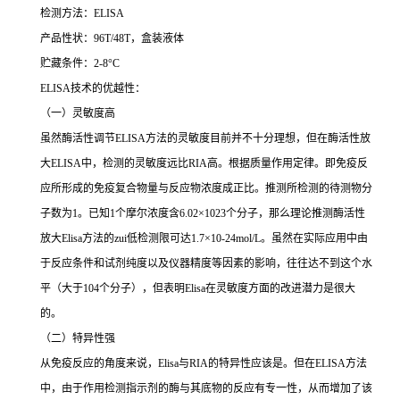
检测方法：
ELISA
产品性状：
96T/48T
，盒装液体
贮藏条件：
2-8°C
ELISA
技术的优越性：
（一）灵敏度高
虽然酶活性调节
ELISA
方法的灵敏度目前并不十分理想，但在酶活性放
大
ELISA
中，检测的灵敏度远比
RIA
高。根据质量作用定律。即免疫反
应所形成的免疫复合物量与反应物浓度成正比。推测所检测的待测物分
子数为
1
。已知
1
个摩尔浓度含
6.02×1023
个分子，那么理论推测酶活性
放大
Elisa
方法的
zui
低检测限可达
1.7×10-24mol/L
。虽然在实际应用中由
于反应条件和试剂纯度以及仪器精度等因素的影响，往往达不到这个水
平（大于
104
个分子），但表明
Elisa
在灵敏度方面的改进潜力是很大
的。
（二）特异性强
从免疫反应的角度来说，
Elisa
与
RIA
的特异性应该是。但在
ELISA
方法
中，由于作用检测指示剂的酶与其底物的反应有专一性，从而增加了该