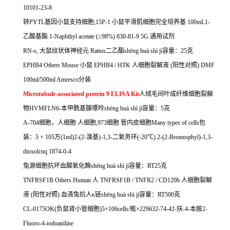
10101-23-8
转
PYTL
基因小鼠支持细胞
;15P-1
小鼠平滑肌细胞完全培养基
100mL1-
乙酸基酯
1-Naphthyl acetate (
≥
98%) 830-81-9 5G
通用试剂
RN-s,
大鼠纹状体神经元
Rattus
二乙酯
sh
ē
ng hu
à
sh
ì
j
ì容量：
25
克
EPHB4 Others Mouse
小鼠
EPHB4 / HTK
人细胞裂解液
(
阳性对照
) DMF
100ml/500ml Amresco
分装
Microtubule-associated protein 9 ELISA Kit
人绒毛间叶成纤维细胞裂解
物
HVMFLN6-
本甲酰基腺嘌呤
sh
ē
ng hu
à
sh
ì
j
ì容量：
5
克
A-704
细胞，人细胞
人细胞
,973
细胞
管内皮细胞
Many types of cells
包
装：
5
×
105
方
(1ml)2-(2-
溴基
)-1,3-
二氧务环
(-20
℃
) 2-(2-Bromoqthyl)-1,3-
dioxolcnq 1874-0-4
兔源细胞抗坏血酸氧化酶
sh
ē
ng hu
à
sh
ì
j
ì容量：
RT25
克
TNFRSF1B Others Human
人
TNFRSF1B / TNFR2 / CD120b
人细胞裂解
液
(
阳性对照
)
血清兔抗人κ链
sh
ē
ng hu
à
sh
ì
j
ì容量：
RT500
克
CL-0175OK(
负鼠肾小管细胞
)5
×
106cells/
瓶×
229632-74-42-
扶
-4-
本胺
2-
Fluoro-4-iodoaniline