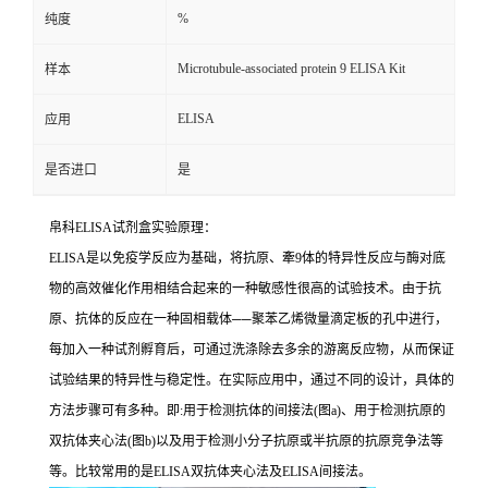
%
纯度
Microtubule-associated protein 9 ELISA Kit
样本
ELISA
应用
是否进口
是
帛科
ELISA
试剂盒实验原理：
ELISA
是以免疫学反应为基础，将抗原、牽
9
体的特异性反应与酶对底
物的高效催化作用相结合起来的一种敏感性很高的试验技术。由于抗
原、抗体的反应在一种固相载体
──
聚苯乙烯微量滴定板的孔中进行，
每加入一种试剂孵育后，可通过洗涤除去多余的游离反应物，从而保证
试验结果的特异性与稳定性。在实际应用中，通过不同的设计，具体的
方法步骤可有多种。即
:
用于检测抗体的间接法
(
图
a)
、用于检测抗原的
双抗体夹心法
(
图
b)
以及用于检测小分子抗原或半抗原的抗原竞争法等
等。比较常用的是
ELISA
双抗体夹心法及
ELISA
间接法。