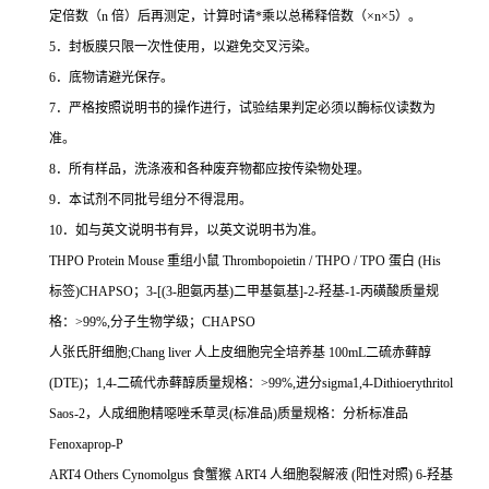
定倍数（
n
倍）后再测定，计算时请
*
乘以总稀释倍数（
×n×5
）。
5
．封板膜只限一次性使用，以避免交叉污染。
6
．底物请避光保存。
7
．严格按照说明书的操作进行，试验结果判定必须以酶标仪读数为
准。
8
．所有样品，洗涤液和各种废弃物都应按传染物处理。
9
．本试剂不同批号组分不得混用。
10
．如与英文说明书有异，以英文说明书为准。
THPO Protein Mouse
重组小鼠
Thrombopoietin / THPO / TPO
蛋白
(His
标签
)CHAPSO
；
3-[(3-
胆氨丙基
)
二甲基氨基
]-2-
羟基
-1-
丙磺酸质量规
格：
>99%,
分子生物学级；
CHAPSO
人张氏肝细胞
;Chang liver
人上皮细胞完全培养基
100mL
二硫赤藓醇
(DTE)
；
1,4-
二硫代赤藓醇质量规格：
>99%,
进分
sigma1,4-Dithioerythritol
Saos-2
，人成细胞精噁唑禾草灵
(
标准品
)
质量规格：分析标准品
Fenoxaprop-P
ART4 Others Cynomolgus
食蟹猴
ART4
人细胞裂解液
(
阳性对照
) 6-
羟基