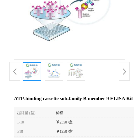
ATP-binding cassette sub-family B member 9 ELISA Kit
起订量 (盒)
价格
1-10
￥
2350 /盒
≥10
￥
1250 /盒