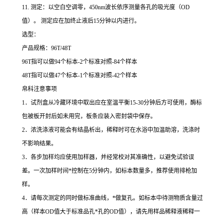
11.
测定：以空白空调零，
450nm
波长依序测量各孔的吸光度（
OD
值）。
测定应在加终止液后
15
分钟以内进行。
选型：
产品规格：
96T/48T
96T
指可以做
94
个标本
-2
个标准对照
-84
个样本
48T
指可以做
47
个标本
-1
个标准对照
-42
个样本
帛科注意事项
1
．试剂盒从冷藏环境中取出应在室温平衡
15-30
分钟后方可使用，酶标
包被板开封后如未用完，板条应装入密封袋中保存。
2
．浓洗涤液可能会有结晶析出，稀释时可在水浴中加温助溶，洗涤时
不影响结果。
3
．各步加样均应使用加样器，并经常校对其准确性，以避免试验误
差。一次加样时间
*
控制在
5
分钟内，如标本数量多，推荐使用排枪加
样。
4
．请每次测定的同时做标准曲线，
*
做复孔。如标本中待测物质含量过
高（样本
OD
值大于标准品孔
*
孔的
OD
值），请先用样品稀释液稀释一