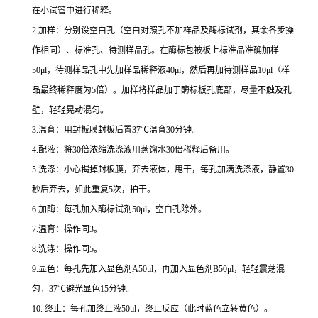
在小试管中进行稀释。
2.
加样：分别设空白孔（空白对照孔不加样品及酶标试剂，其余各步操
作相同）、标准孔、待测样品孔。在酶标包被板上标准品准确加样
50μl
，待测样品孔中先加样品稀释液
40μl
，然后再加待测样品
10μl
（样
品最终稀释度为
5
倍）。加样将样品加于酶标板孔底部，尽量不触及孔
壁，轻轻晃动混匀。
3.
温育：用封板膜封板后置
37
℃
温育
30
分钟。
4.
配液：将
30
倍浓缩洗涤液用蒸馏水
30
倍稀释后备用。
5.
洗涤：小心揭掉封板膜，弃去液体，甩干，每孔加满洗涤液，静置
30
秒后弃去，如此重复
5
次，拍干。
6.
加酶：每孔加入酶标试剂
50μl
，空白孔除外。
7.
温育：操作同
3
。
8.
洗涤：操作同
5
。
9.
显色：每孔先加入显色剂
A50μl
，再加入显色剂
B50μl
，轻轻震荡混
匀，
37
℃
避光显色
15
分钟。
10.
终止：每孔加终止液
50μl
，终止反应（此时蓝色立转黄色）。