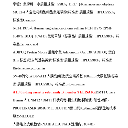
李糖；鼠李糖一水质量规格：≥
98%
，
BRL(+)-Rhamnose monohydrate
MOLT-4
人急性母细胞细胞鼠尾草酚
(
标准品
)
质量规格：
HPLC
≥
95%
，
标准品
Carnosol
NCI-H1975
人
Human lung adenocarcinoma cell line NCI-H1975 RPMI-
1640(GIBCO)+10%FBS
鼠尾草酸（标准品）质量规格：
HPLC
≥
98%
，标
准品
Carnosic acid
ADIPOQ Protein Mouse
重组小鼠
Adiponectin / Acrp30 / ADIPOQ
蛋白
(His
标签
)
双去氧基姜黄素
(
标准品
)
质量规格：
HPLC
≥
98%
，标准品
Bisdemethoxycurcumin
SV-40
转化
;WI38/VA13
人胰岛β细胞完全培养基
100mLL-
犬尿氨酸
(
标准
品
)
质量规格：
HPLC
≥
98%
，标准品
L-Kynurenine
ATP-binding cassette sub-family B member 9 ELISA Kit
DMT1 Others
Human
人
DNMT2 / DMT1
杆状病毒
-
昆虫细胞裂解液
(
阳性对照
)
PROTEINASEK,20MG/MLSOLUTION
蛋白酶
K,20mg/ml
溶液生物技术
级
25MLCOLD
人肺泡上皮细胞总
RNAHPAEpiC NAD-
泛醋内
; 867-81-