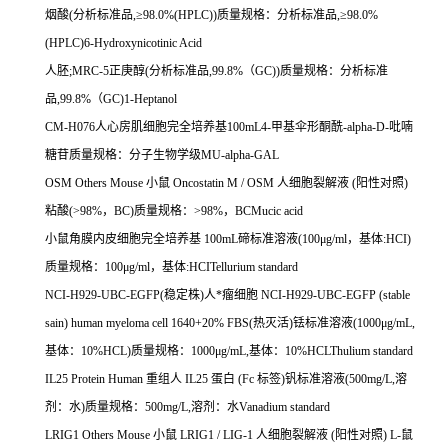
烟酸
(
分析标准品
,
≥
98.0%(HPLC))
质量规格：分析标准品
,
≥
98.0%
(HPLC)6-Hydroxynicotinic Acid
人胚
;MRC-5
正庚醇
(
分析标准品
,99.8%
（
GC))
质量规格：分析标准
品
,99.8%
（
GC)1-Heptanol
CM-H076
人心房肌细胞完全培养基
100mL4-
甲基伞形酮酰
-alpha-D-
吡喃
糖苷质量规格：分子生物学级
MU-alpha-GAL
OSM Others Mouse
小鼠
Oncostatin M / OSM
人细胞裂解液
(
阳性对照
)
粘酸
(>98%
，
BC)
质量规格：
>98%
，
BCMucic acid
小鼠角膜内皮细胞完全培养基
100mL
碲标准溶液
(100
μ
g/ml
，基体
:HCI)
质量规格：
100
μ
g/ml
，基体
:HCITellurium standard
NCI-H929-UBC-EGFP(
稳定株
)
人*瘤细胞
NCI-H929-UBC-EGFP (stable
sain) human myeloma cell 1640+20% FBS(
热灭活
)
铥标准溶液
(1000μg/mL,
基体：
10%HCL)
质量规格：
1000μg/mL,
基体：
10%HCLThulium standard
IL25 Protein Human
重组人
IL25
蛋白
(Fc
标签
)
钒标准溶液
(500mg/L,
溶
剂：水
)
质量规格：
500mg/L,
溶剂：水
Vanadium standard
LRIG1 Others Mouse
小鼠
LRIG1 / LIG-1
人细胞裂解液
(
阳性对照
) L-
鼠