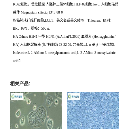
K562
细胞，慢性髓原
人胚肺二倍体细胞
,HLF-02
细胞
lovo,
人细胞硅醋
载体
Mcgnqsium silicctq 1343-88-0
豹猫肺成纤维样细胞
;LCL1
，英文名或英文缩写：
Thiourea
，级别：
BR
，
99%
，规格：
500
克
HA Others H5N1
甲型
H5N1 (A/Anhui/1/2005)
血凝素
(Hemagglutinin /
HA)
人细胞裂解液
(
阳性对照
) 73-32-5L-
异亮酸
;;;L-
α
-
基
-
β
-
甲基戊酸
L-
Isoleucine;L-2-AMino-3-metxylpentanoic acid;L-2-AMino-3-metxylvaleric
acid

相关产品：