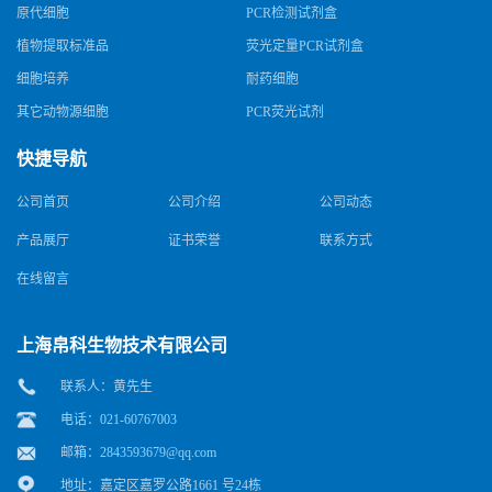
原代细胞
PCR检测试剂盒
植物提取标准品
荧光定量PCR试剂盒
细胞培养
耐药细胞
其它动物源细胞
PCR荧光试剂
快捷导航
公司首页
公司介绍
公司动态
产品展厅
证书荣誉
联系方式
在线留言
上海帛科生物技术有限公司
联系人：黄先生
电话：021-60767003
邮箱：
2843593679@qq.com
地址：嘉定区嘉罗公路1661 号24栋