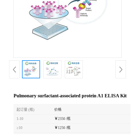
Pulmonary surfactant-associated protein A1 ELISA Kit
起订量 (瓶)
价格
1-10
￥
2350 /瓶
≥10
￥
1250 /瓶