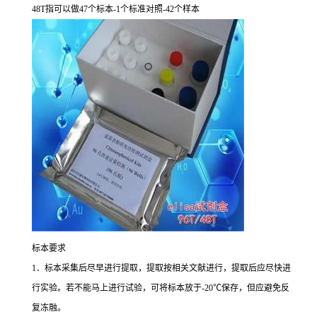
48T
指可以做
47
个标本
-1
个标准对照
-42
个样本
标本要求
1
．标本采集后尽早进行提取，提取按相关文献进行，提取后应尽快进
行实验。若不能马上进行试验，可将标本放于
-20
℃
保存，但应避免反
复冻融。