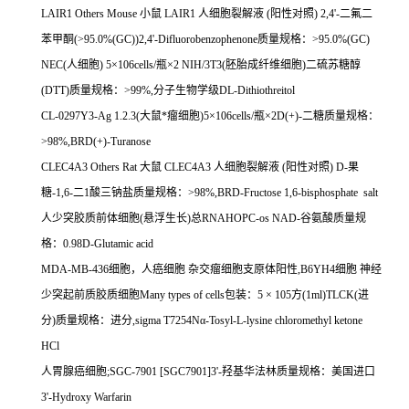
LAIR1 Others Mouse
小鼠
LAIR1
人细胞裂解液
(
阳性对照
) 2,4'-
二氟二
苯甲酮
(>95.0%(GC))2,4'-Difluorobenzophenone
质量规格：
>95.0%(GC)
NEC(
人细胞
) 5
×
106cells/
瓶×
2 NIH/3T3(
胚胎成纤维细胞
)
二硫苏糖醇
(DTT)
质量规格：
>99%,
分子生物学级
DL-Dithiothreitol
CL-0297Y3-Ag 1.2.3(
大鼠*瘤细胞
)5
×
106cells/
瓶×
2D(+)-
二糖质量规格：
>98%,BRD(+)-Turanose
CLEC4A3 Others Rat
大鼠
CLEC4A3
人细胞裂解液
(
阳性对照
) D-
果
糖
-1,6-
二
1
酸三钠盐质量规格：
>98%,BRD-Fructose 1,6-bisphosphate salt
人少突胶质前体细胞
(
悬浮生长
)
总
RNAHOPC-os NAD-
谷氨酸质量规
格：
0.98D-Glutamic acid
MDA-MB-436
细胞，人癌细胞
杂交瘤细胞支原体阳性
,B6YH4
细胞
神经
少突起前质胶质细胞
Many types of cells
包装：
5
×
105
方
(1ml)TLCK(
进
分
)
质量规格：进分
,sigma T7254N
α
-Tosyl-L-lysine chloromethyl ketone
HCl
人胃腺癌细胞
;SGC-7901 [SGC7901]3'-
羟基华法林质量规格：美国进口
3'-Hydroxy Warfarin