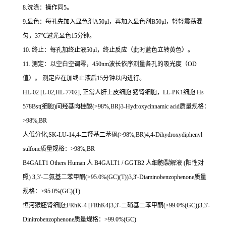
8.
洗涤：操作同
5
。
9.
显色：每孔先加入显色剂
A50μl
，再加入显色剂
B50μl
，轻轻震荡混
匀，
37
℃
避光显色
15
分钟。
10.
终止：每孔加终止液
50μl
，终止反应（此时蓝色立转黄色）。
11.
测定：以空白空调零，
450nm
波长依序测量各孔的吸光度（
OD
值）。
测定应在加终止液后
15
分钟以内进行。
HL-02 [L-02,HL-7702],
正常人肝上皮细胞
猪肾细胞，
LL-PK1
细胞
Hs
578Bst(
细胞
)
间羟基肉桂酸
(>98%,BR)3-Hydroxycinnamic acid
质量规格：
>98%,BR
人低分化
;SK-LU-14,4-
二羟基二苯砜
(>98%,BR)4,4-Dihydroxydiphenyl
sulfone
质量规格：
>98%,BR
B4GALT1 Others Human
人
B4GALT1 / GGTB2
人细胞裂解液
(
阳性对
照
) 3,3'-
二氨基二苯甲酮
(>95.0%(GC)(T))3,3'-Diaminobenzophenone
质量
规格：
>95.0%(GC)(T)
恒河猴胚肾细胞
;FRhK-4 [FRhK4]3,3'-
二硝基二苯甲酮
(>99.0%(GC))3,3'-
Dinitrobenzophenone
质量规格：
>99.0%(GC)