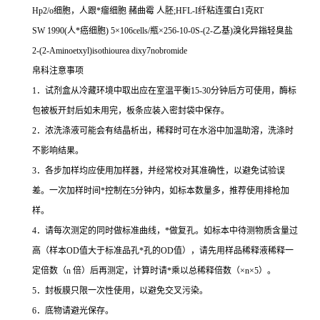
Hp2/o
细胞，人跟*瘤细胞
赭曲霉
人胚
;HFL-I
纤粘连蛋白
1
克
RT
SW 1990(
人*癌细胞
) 5
×
106cells/
瓶×
256-10-0S-(2-
乙基
)
溴化异鎓轻臭盐
2-(2-Aminoetxyl)isothiourea dixy7nobromide
帛科注意事项
1
．试剂盒从冷藏环境中取出应在室温平衡
15-30
分钟后方可使用，酶标
包被板开封后如未用完，板条应装入密封袋中保存。
2
．浓洗涤液可能会有结晶析出，稀释时可在水浴中加温助溶，洗涤时
不影响结果。
3
．各步加样均应使用加样器，并经常校对其准确性，以避免试验误
差。一次加样时间
*
控制在
5
分钟内，如标本数量多，推荐使用排枪加
样。
4
．请每次测定的同时做标准曲线，
*
做复孔。如标本中待测物质含量过
高（样本
OD
值大于标准品孔
*
孔的
OD
值），请先用样品稀释液稀释一
定倍数（
n
倍）后再测定，计算时请
*
乘以总稀释倍数（
×n×5
）。
5
．封板膜只限一次性使用，以避免交叉污染。
6
．底物请避光保存。