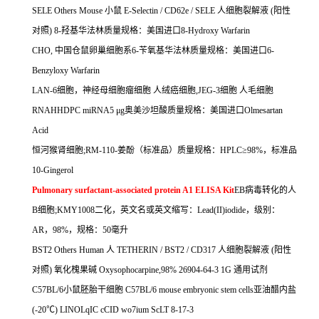
SELE Others Mouse
小鼠
E-Selectin / CD62e / SELE
人细胞裂解液
(
阳性
对照
) 8-
羟基华法林质量规格：美国进口
8-Hydroxy Warfarin
CHO,
中国仓鼠卵巢细胞系
6-
苄氧基华法林质量规格：美国进口
6-
Benzyloxy Warfarin
LAN-6
细胞，神经母细胞瘤细胞
人绒癌细胞
,JEG-3
细胞
人毛细胞
RNAHHDPC miRNA5
μ
g
奥美沙坦酸质量规格：美国进口
Olmesartan
Acid
恒河猴肾细胞
;RM-110-
姜酚（标准品）质量规格：
HPLC
≥
98%
，标准品
10-Gingerol
Pulmonary surfactant-associated protein A1 ELISA Kit
EB
病毒转化的人
B
细胞
;KMY1008
二化，英文名或英文缩写：
Lead(II)iodide
，级别：
AR
，
98%
，规格：
50
毫升
BST2 Others Human
人
TETHERIN / BST2 / CD317
人细胞裂解液
(
阳性
对照
)
氧化槐果碱
Oxysophocarpine,98% 26904-64-3 1G
通用试剂
C57BL/6
小鼠胚胎干细胞
C57BL/6 mouse embryonic stem cells
亚油醋内盐
(-20
℃
) LINOLqIC cCID wo7ium ScLT 8-17-3