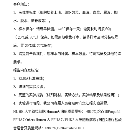
客户须知：
1
、液体类标本（细胞培养上清、组织匀浆、血清、血浆、尿液、胸
水、腹水、脑脊液等）；
2
、样本保存：请尽早检测，
2-8
℃
保存一天；需更长时间须冷冻
（
-20
℃
或
-70
℃
）保存。如需周期收集样本，请将样本及时分装标号
后，置
-20
℃
或
-70
℃
保存；
3
、请提前告诉我们：您样本的种属、样本数量、待测指标及其他特殊
要求。
报告内容及标准：
1
、
ELISA
标准曲线；
2
、详细的实验步骤；
3
、完整的实验报告（试剂耗材，实验方法，实验结果及结果说明）；
4
、实验进行阶段，我公司客服人员会及时向您汇报实验进程。
HL-60,
人早幼粒细胞
Human
丙泊酚质量规格：
>98.0%,
熔点
18Propofol
EPHA7 Others Human
人
EPHA7 / EHK3
人细胞裂解液
(
阳性对照
)
盐酸
雷洛昔芬质量规格：
>98.5%,BRRaloxifene HCl