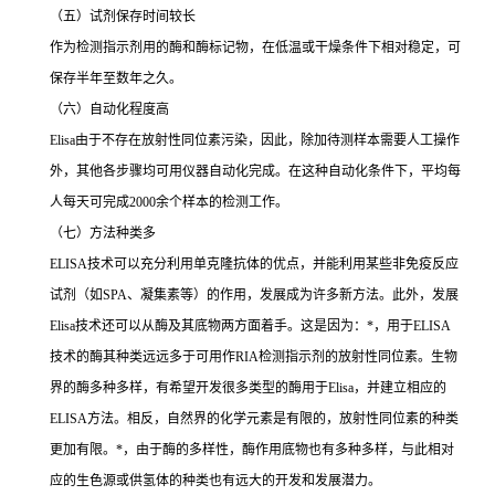
（五）试剂保存时间较长
作为检测指示剂用的酶和酶标记物，在低温或干燥条件下相对稳定，可
保存半年至数年之久。
（六）自动化程度高
Elisa
由于不存在放射性同位素污染，因此，除加待测样本需要人工操作
外，其他各步骤均可用仪器自动化完成。在这种自动化条件下，平均每
人每天可完成
2000
余个样本的检测工作。
（七）方法种类多
ELISA
技术可以充分利用单克隆抗体的优点，并能利用某些非免疫反应
试剂（如
SPA
、凝集素等）的作用，发展成为许多新方法。此外，发展
Elisa
技术还可以从酶及其底物两方面着手。这是因为：
*
，用于
ELISA
技术的酶其种类远远多于可用作
RIA
检测指示剂的放射性同位素。生物
界的酶多种多样，有希望开发很多类型的酶用于
Elisa
，并建立相应的
ELISA
方法。相反，自然界的化学元素是有限的，放射性同位素的种类
更加有限。
*
，由于酶的多样性，酶作用底物也有多种多样，与此相对
应的生色源或供氢体的种类也有远大的开发和发展潜力。