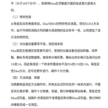
平（大于
104
个分子），但表明
Elisa
在灵敏度方面的改进潜力是很大
的。
（二）特异性强
从免疫反应的角度来说，
Elisa
与
RIA
的特异性应该是。但在
ELISA
方法
中，由于作用检测指示剂的酶与其底物的反应有专一性，从而增加了该
方法的特异性。
（三）对仪器设备要求不高，测定成本低
Elisa
测定在普通实验室便可进行，常用的仪器设备包括加样器、培养
箱、酶标专用读数器等。按现有价格折算，酶标仪的价格只及液闪仪的
1/6
至
1/4
，因此每测定一个样本所需成本不及
PIA
的
1/10
至
1/16
。某些定
性
Elisa
方法，还可在野外进行，操作十分方便。
（四）方法快速、简便
均质酶免疫测定方法操作时，所有反应试剂均在同一体系内进行，不需
任何分离步骤，操作十分简便、快速，数分钟便能得出结果。某些定性
Elisa
试剂盒，如国外 的某些奶牛发情鉴定和诊断
Elisa
试剂盒，数分钟时
间便能完成一次测定。