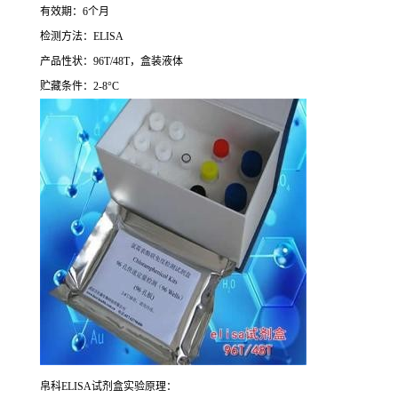
有效期：
6
个月
检测方法：
ELISA
产品性状：
96T/48T
，盒装液体
贮藏条件：
2-8°C
帛科
ELISA
试剂盒实验原理：