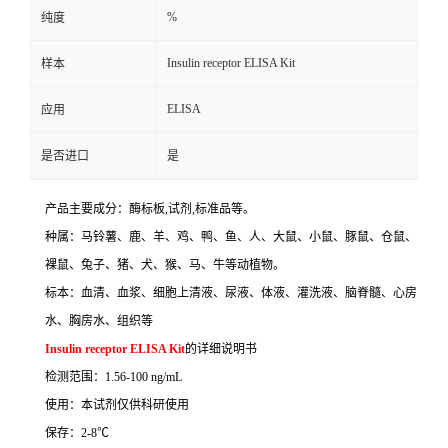
%
纯度
Insulin receptor ELISA Kit
样本
ELISA
应用
是否进口
是
产品主要成分：酶标板
,
试剂
,
标准品等。
种属：马铃薯、鹿、羊、鸡、鸭、鱼、人、大鼠、小鼠、豚鼠、仓鼠、
裸鼠、兔子、猪、犬、猴、马、牛等动植物。
标本：血清、血浆、细胞上清液、尿液、体液、灌洗液、脑脊髓、心房
水、胸房水、组织等
Insulin receptor ELISA Kit
的详细说明书
检测范围：
1.56-100 ng/mL
使用：本试剂仅供科研使用
保存：
2-8
℃