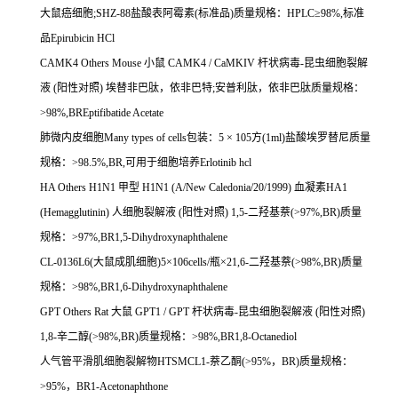
大鼠癌细胞
;SHZ-88
盐酸表阿霉素
(
标准品
)
质量规格：
HPLC
≥
98%,
标准
品
Epirubicin HCl
CAMK4 Others Mouse
小鼠
CAMK4 / CaMKIV
杆状病毒
-
昆虫细胞裂解
液
(
阳性对照
)
埃替非巴肽，依非巴特
;
安普利肽，依非巴肽质量规格：
>98%,BREptifibatide Acetate
肺微内皮细胞
Many types of cells
包装：
5
×
105
方
(1ml)
盐酸埃罗替尼质量
规格：
>98.5%,BR,
可用于细胞培养
Erlotinib hcl
HA Others H1N1
甲型
H1N1 (A/New Caledonia/20/1999)
血凝素
HA1
(Hemagglutinin)
人细胞裂解液
(
阳性对照
) 1,5-
二羟基萘
(>97%,BR)
质量
规格：
>97%,BR1,5-Dihydroxynaphthalene
CL-0136L6(
大鼠成肌细胞
)5
×
106cells/
瓶×
21,6-
二羟基萘
(>98%,BR)
质量
规格：
>98%,BR1,6-Dihydroxynaphthalene
GPT Others Rat
大鼠
GPT1 / GPT
杆状病毒
-
昆虫细胞裂解液
(
阳性对照
)
1,8-
辛二醇
(>98%,BR)
质量规格：
>98%,BR1,8-Octanediol
人气管平滑肌细胞裂解物
HTSMCL1-
萘乙酮
(>95%
，
BR)
质量规格：
>95%
，
BR1-Acetonaphthone