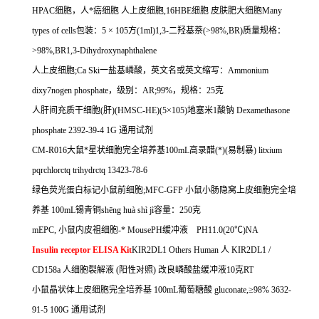
HPAC
细胞，人*癌细胞
人上皮细胞
,16HBE
细胞
皮肤肥大细胞
Many
types of cells
包装：
5
×
105
方
(1ml)1,3-
二羟基萘
(>98%,BR)
质量规格：
>98%,BR1,3-Dihydroxynaphthalene
人上皮细胞
;Ca Ski
一盐基嶙酸，英文名或英文缩写：
Ammonium
dixy7nogen phosphate
，级别：
AR;99%
，规格：
25
克
人肝间充质干细胞
(
肝
)(HMSC-HE)(5
×
105)
地塞米
1
酸钠
Dexamethasone
phosphate 2392-39-4 1G
通用试剂
CM-R016
大鼠*星状细胞完全培养基
100mL
高录醋
(*)(
易制暴
) litxium
pqrchlorctq trihydrctq 13423-78-6
绿色荧光蛋白标记小鼠前细胞
;MFC-GFP
小鼠小肠隐窝上皮细胞完全培
养基
100mL
锡青铜
sh
ē
ng hu
à
sh
ì
j
ì容量：
250
克
mEPC,
小鼠内皮祖细胞
-
*
MousePH
缓冲液
PH11.0(20
℃
)NA
Insulin receptor ELISA Kit
KIR2DL1 Others Human
人
KIR2DL1 /
CD158a
人细胞裂解液
(
阳性对照
)
改良嶙酸盐缓冲液
10
克
RT
小鼠晶状体上皮细胞完全培养基
100mL
葡萄糖酸
gluconate,
≥
98% 3632-
91-5 100G
通用试剂