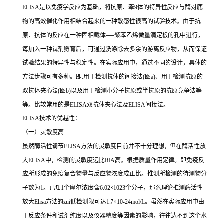
ELISA
是以免疫学反应为基础，将抗原、牽
9
体的特异性反应与酶对底
物的高效催化作用相结合起来的一种敏感性很高的试验技术。由于抗
原、抗体的反应在一种固相载体
──
聚苯乙烯微量滴定板的孔中进行，
每加入一种试剂孵育后，可通过洗涤除去多余的游离反应物，从而保证
试验结果的特异性与稳定性。在实际应用中，通过不同的设计，具体的
方法步骤可有多种。即
:
用于检测抗体的间接法
(
图
a)
、用于检测抗原的
双抗体夹心法
(
图
b)
以及用于检测小分子抗原或半抗原的抗原竞争法等
等。比较常用的是
ELISA
双抗体夹心法及
ELISA
间接法。
ELISA
技术的优越性：
（一）灵敏度高
虽然酶活性调节
ELISA
方法的灵敏度目前并不十分理想，但在酶活性放
大
ELISA
中，检测的灵敏度远比
RIA
高。根据质量作用定律。即免疫反
应所形成的免疫复合物量与反应物浓度成正比。推测所检测的待测物分
子数为
1
。已知
1
个摩尔浓度含
6.02×1023
个分子，那么理论推测酶活性
放大
Elisa
方法的
zui
低检测限可达
1.7×10-24mol/L
。虽然在实际应用中由
于反应条件和试剂纯度以及仪器精度等因素的影响，往往达不到这个水