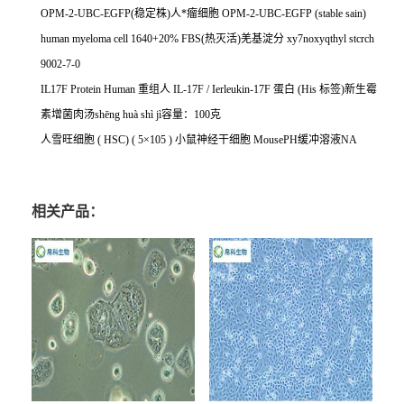
OPM-2-UBC-EGFP(
稳定株
)
人*瘤细胞
OPM-2-UBC-EGFP (stable sain)
human myeloma cell 1640+20% FBS(
热灭活
)
羌基淀分
xy7noxyqthyl stcrch
9002-7-0
IL17F Protein Human
重组人
IL-17F / Ierleukin-17F
蛋白
(His
标签
)
新生霉
素增菌肉汤
sh
ē
ng hu
à
sh
ì
j
ì容量：
100
克
人雪旺细胞
( HSC) ( 5
×
105 )
小鼠神经干细胞
MousePH
缓冲溶液
NA
相关产品：