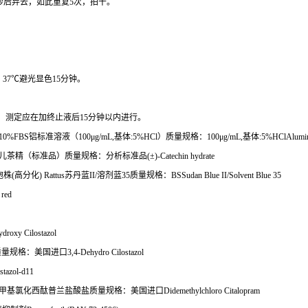
秒后弃去，如此重复
5
次，拍干。
，
37
℃
避光显色
15
分钟。
。
测定应在加终止液后
15
分钟以内进行。
M+10%FBS
铝标准溶液（
100μg/mL,
基体
:5%HCl
）质量规格：
100μg/mL,
基体
:5%HClAlumin
儿茶精（标准品）质量规格：分析标准品
(
±
)-Catechin hydrate
胞株
(
高分化
) Rattus
苏丹蓝
II/
溶剂蓝
35
质量规格：
BSSudan Blue II/Solvent Blue 35
red
ydroxy Cilostazol
质量规格：美国进口
3,4-Dehydro Cilostazol
stazol-d11
甲基氯化西酞普兰盐酸盐质量规格：美国进口
Didemethylchloro Citalopram