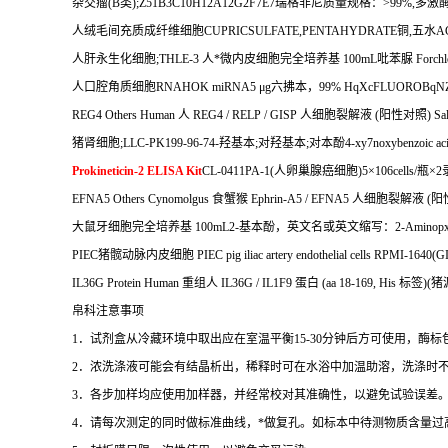
杂交瘤
(B
类
);Z51B3C10H12A12G2F7E7
瑞格非尼质量规格：
>99%,
多激
人绒毛间充质成纤维细胞
CUPRICSULFATE,PENTAHYDRATE
铜
,
五水
A
人肝永生化细胞
;THLE-3
人*微内皮细胞完全培养基
100mL
吡苯脲
Forchl
人口腔角质细胞
RNAHOK miRNA5
μ
g
六拂本，
99% HqXcFLUOROBqNZq
REG4 Others Human
人
REG4 / RELP / GISP
人细胞裂解液
(
阳性对照
) Sa
猪肾细胞
;LLC-PK199-96-74-
羟基本
;
对羟基本
;
对本酚
4-xy7noxybenzoic ac
Prokineticin-2 ELISA Kit
CL-0411PA-1(
人卵巢腺癌细胞
)5
×
106cells/
瓶×
2
EFNA5 Others Cynomolgus
食蟹猴
Ephrin-A5 / EFNA5
人细胞裂解液
(
阳
大鼠牙细胞完全培养基
100mL2-
基本酚，英文名或英文缩写：
2-Aminopx
PIEC
猪髋动脉内皮细胞
PIEC pig iliac artery endothelial cells RPMI-16
IL36G Protein Human
重组人
IL36G / IL1F9
蛋白
(aa 18-169, His
标签
)(
猪
帛科注意事项
1
．试剂盒从冷藏环境中取出应在室温平衡
15-30
分钟后方可使用，酶标
2
．浓洗涤液可能会有结晶析出，稀释时可在水浴中加温助溶，洗涤时
3
．各步加样均应使用加样器，并经常校对其准确性，以避免试验误差
4
．请每次测定的同时做标准曲线，
*
做复孔。如标本中待测物质含量过