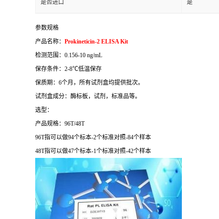
是否进口
是
参数规格
产品名称：
Prokineticin-2 ELISA Kit
检测范围：
0.156-10 ng/mL
保存条件：
2-8
℃
低温保存
保质期：
6
个月，所有试剂盒均提供批次。
试剂盒成分：酶标板，试剂，标准品等。
选型：
产品规格：
96T/48T
96T
指可以做
94
个标本
-2
个标准对照
-84
个样本
48T
指可以做
47
个标本
-1
个标准对照
-42
个样本