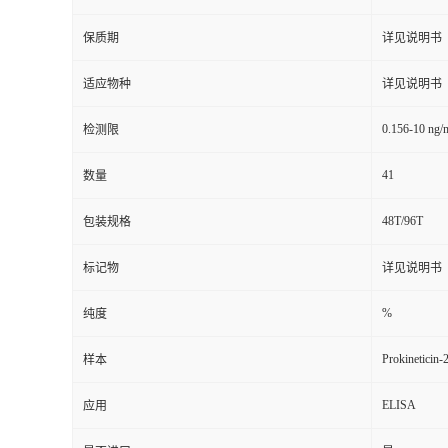
保质期
详见说明书
适应物种
详见说明书
0.156-10 ng/
检测限
41
数量
48T/96T
包装规格
标记物
详见说明书
%
纯度
Prokineticin-
样本
ELISA
应用