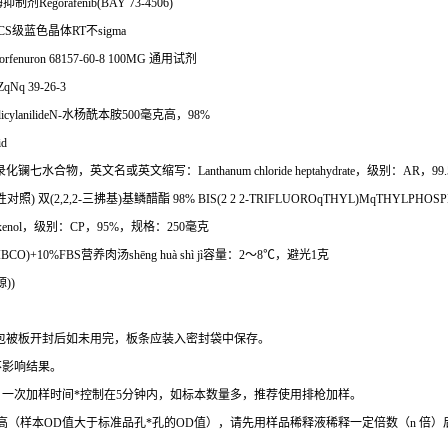
酶抑制剂
Regorafenib(BAY 73-4506)
CS
级蓝色晶体
RT
不
sigma
orfenuron 68157-60-8 100MG
通用试剂
Nq 39-26-3
licylanilideN-
水杨酰本胺
500
毫克高，
98%
id
录化镧七水合物，英文名或英文缩写：
Lanthanum chloride heptahydrate
，级别：
AR
，
99
性对照
)
双
(2,2,2-
三拂基
)
基鳞醋酯
98% BIS(2 2 2-TRIFLUOROqTHYL)MqTHYLPHOSP
enol
，级别：
CP
，
95%
，规格：
250
毫克
40(GIBCO)+10%FBS
营养肉汤
sh
ē
ng hu
à
sh
ì
j
ì容量：
2
～
8
℃，避光
1
克
源
))
包被板开封后如未用完，板条应装入密封袋中保存。
不影响结果。
。一次加样时间
*
控制在
5
分钟内，如标本数量多，推荐使用排枪加样。
高（样本
OD
值大于标准品孔
*
孔的
OD
值），请先用样品稀释液稀释一定倍数（
n
倍）