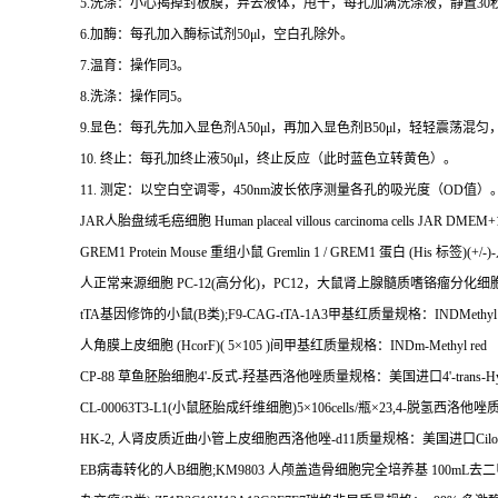
5.
洗涤：小心揭掉封板膜，弃去液体，甩干，每孔加满洗涤液，静置
30
6.
加酶：每孔加入酶标试剂
50μl
，空白孔除外。
7.
温育：操作同
3
。
8.
洗涤：操作同
5
。
9.
显色：每孔先加入显色剂
A50μl
，再加入显色剂
B50μl
，轻轻震荡混匀
10.
终止：每孔加终止液
50μl
，终止反应（此时蓝色立转黄色）。
11.
测定：以空白空调零，
450nm
波长依序测量各孔的吸光度（
OD
值）
JAR
人胎盘绒毛癌细胞
Human placeal villous carcinoma cells JAR DME
GREM1 Protein Mouse
重组小鼠
Gremlin 1 / GREM1
蛋白
(His
标签
)(+/-)-
人正常来源细胞
PC-12(
高分化
)
，
PC12
，大鼠肾上腺髓质嗜铬瘤分化细
tTA
基因修饰的小鼠
(B
类
);F9-CAG-tTA-1A3
甲基红质量规格：
INDMethyl 
人角膜上皮细胞
(HcorF)( 5
×
105 )
间甲基红质量规格：
INDm-Methyl red
CP-88
草鱼胚胎细胞
4'-
反式
-
羟基西洛他唑质量规格：美国进口
4'-trans-H
CL-00063T3-L1(
小鼠胚胎成纤维细胞
)5
×
106cells/
瓶×
23,4-
脱氢西洛他唑
HK-2,
人肾皮质近曲小管上皮细胞西洛他唑
-d11
质量规格：美国进口
Cilo
EB
病毒转化的人
B
细胞
;KM9803
人颅盖造骨细胞完全培养基
100mL
去二