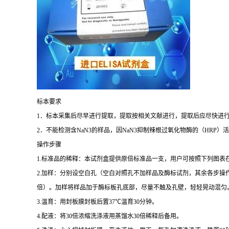
标本要求
1
．标本采集后尽早进行提取，提取按相关文献进行，提取后应尽快进
2
．不能检测含
NaN3
的样品，因
NaN3
抑制辣根过氧化物酶的（
HRP
）活
操作步骤
1.
标准品的稀释：本试剂盒提供原倍标准品一支，用户可按照下列图表
2.
加样：分别设空白孔（空白对照孔不加样品及酶标试剂，其余各步操
倍）。加样将样品加于酶标板孔底部，尽量不触及孔壁，轻轻晃动混匀
3.
温育：用封板膜封板后置
37
℃
温育
30
分钟。
4.
配液：将
30
倍浓缩洗涤液用蒸馏水
30
倍稀释后备用。