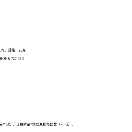
.5%
，规格：
25
克
HON& 727-92-9
后再测定，计算时请
*
乘以总稀释倍数（
×n×5
）。