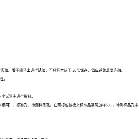
行实验。若不能马上进行试验，可将标本放于
-20
℃
保存，但应避免反复冻融。
性。
在小试管中进行稀释。
作相同）、标准孔、待测样品孔。在酶标包被板上标准品准确加样
50μl
，待测样品孔中
。