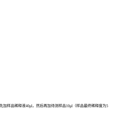
先加样品稀释液
40μl
，然后再加待测样品
10μl
（样品最终稀释度为
5