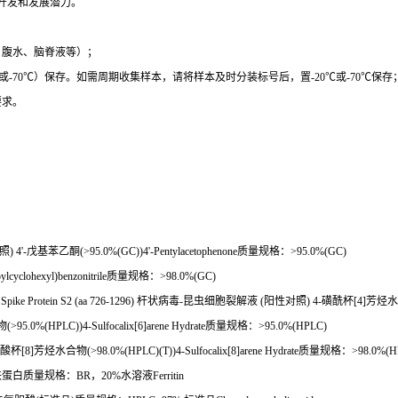
开发和发展潜力。
、腹水、脑脊液等）；
或
-70
℃
）保存。如需周期收集样本，请将样本及时分装标号后，置
-20
℃
或
-70
℃
保存
要求。
照
) 4'-
戊基苯乙酮
(>95.0%(GC))4'-Pentylacetophenone
质量规格：
>95.0%(GC)
lcyclohexyl)benzonitrile
质量规格：
>98.0%(GC)
ke Protein S2 (aa 726-1296)
杆状病毒
-
昆虫细胞裂解液
(
阳性对照
) 4-
磺酰杯
[4]
芳烃水
物
(>95.0%(HPLC))4-Sulfocalix[6]arene Hydrate
质量规格：
>95.0%(HPLC)
酸杯
[8]
芳烃水合物
(>98.0%(HPLC)(T))4-Sulfocalix[8]arene Hydrate
质量规格：
>98.0%(H
铁蛋白质量规格：
BR
，
20%
水溶液
Ferritin