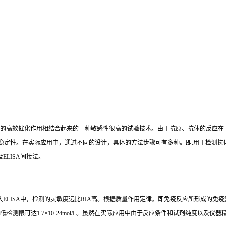
的高效催化作用相结合起来的一种敏感性很高的试验技术。由于抗原、抗体的反应在
稳定性。在实际应用中，通过不同的设计，具体的方法步骤可有多种。即
:
用于检测抗
及
ELISA
间接法。
大
ELISA
中，检测的灵敏度远比
RIA
高。根据质量作用定律。即免疫反应所形成的免疫
i
低检测限可达
1.7×10-24mol/L
。虽然在实际应用中由于反应条件和试剂纯度以及仪器