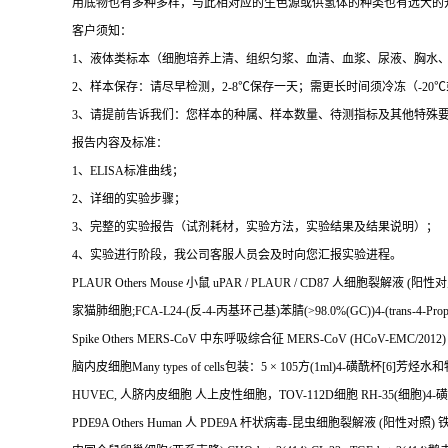
用底物也有多种多样，与此相对应的生色源或供氢体的种类也有远大的
客户须知：
1
、液体类标本（细胞培养上清、组织匀浆、血清、血浆、尿液、胸水
2
、样本保存：请尽早检测，
2-8
℃
保存一天；需更长时间须冷冻（
-20
℃
3
、请提前告诉我们：您样本的种属、样本数量、待测指标及其他特殊
报告内容及标准：
1
、
ELISA
标准曲线；
2
、详细的实验步骤；
3
、完整的实验报告（试剂耗材，实验方法，实验结果及结果说明）；
4
、实验进行阶段，我公司客服人员会及时向您汇报实验进程。
PLAUR Others Mouse
小鼠
uPAR / PLAUR / CD87
人细胞裂解液
(
阳性对
家猫肺细胞
;FCA-L24-(
反
-4-
丙基环己基
)
苯腈
(>98.0%(GC))4-(trans-4-Propy
Spike Others MERS-CoV
中东呼吸综合征
MERS-CoV (HCoV-EMC/2012) Spi
脑内皮细胞
Many types of cells
包装：
5
×
105
方
(1ml)4-
磺酰杯
[6]
芳烃水和
HUVEC,
人脐内皮细胞
人上皮性细胞，
TOV-112D
细胞
RH-35(
细胞
)4-
磺
PDE9A Others Human
人
PDE9A
杆状病毒
-
昆虫细胞裂解液
(
阳性对照
)