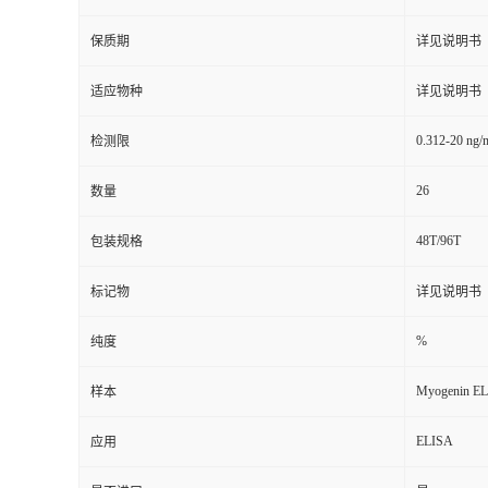
保质期
详见说明书
适应物种
详见说明书
0.312-20 ng/
检测限
26
数量
48T/96T
包装规格
标记物
详见说明书
%
纯度
Myogenin EL
样本
ELISA
应用