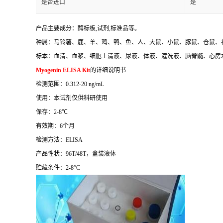
是否进口
是
产品主要成分：酶标板
,
试剂
,
标准品等。
种属：马铃薯、鹿、羊、鸡、鸭、鱼、人、大鼠、小鼠、豚鼠、仓鼠、
标本：血清、血浆、细胞上清液、尿液、体液、灌洗液、脑脊髓、心房
Myogenin ELISA Kit
的详细说明书
检测范围：
0.312-20 ng/mL
使用：本试剂仅供科研使用
保存：
2-8
℃
有效期：
6
个月
检测方法：
ELISA
产品性状：
96T/48T
，盒装液体
贮藏条件：
2-8°C