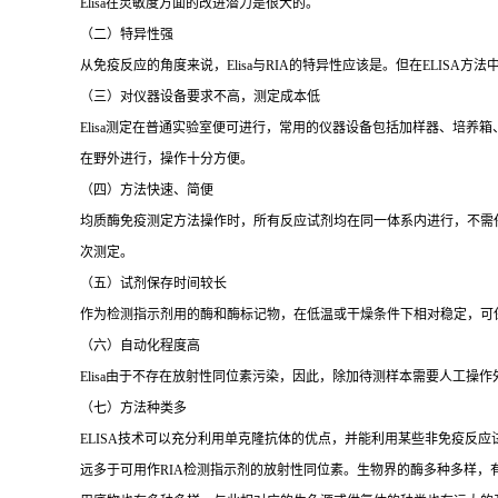
Elisa
在灵敏度方面的改进潜力是很大的。
（二）特异性强
从免疫反应的角度来说，
Elisa
与
RIA
的特异性应该是。但在
ELISA
方法
（三）对仪器设备要求不高，测定成本低
Elisa
测定在普通实验室便可进行，常用的仪器设备包括加样器、培养箱
在野外进行，操作十分方便。
（四）方法快速、简便
均质酶免疫测定方法操作时，所有反应试剂均在同一体系内进行，不需
次测定。
（五）试剂保存时间较长
作为检测指示剂用的酶和酶标记物，在低温或干燥条件下相对稳定，可
（六）自动化程度高
Elisa
由于不存在放射性同位素污染，因此，除加待测样本需要人工操作
（七）方法种类多
ELISA
技术可以充分利用单克隆抗体的优点，并能利用某些非免疫反应
远多于可用作
RIA
检测指示剂的放射性同位素。生物界的酶多种多样，