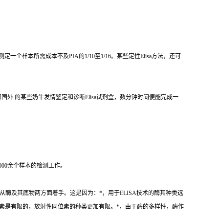
测定一个样本所需成本不及
PIA
的
1/10
至
1/16
。某些定性
Elisa
方法，还可
如国外 的某些奶牛发情鉴定和诊断
Elisa
试剂盒，数分钟时间便能完成一
000
余个样本的检测工作。
从酶及其底物两方面着手。这是因为：
*
，用于
ELISA
技术的酶其种类远
素是有限的，放射性同位素的种类更加有限。
*
，由于酶的多样性，酶作