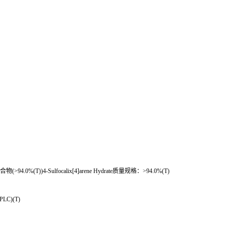
；
合物
(>94.0%(T))4-Sulfocalix[4]arene Hydrate
质量规格：
>94.0%(T)
PLC)(T)