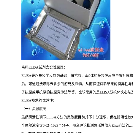
帛科
ELISA
试剂盒实验原理：
ELISA
是以免疫学反应为基础，将抗原、牽
9
体的特异性反应与酶对底物
后，可通过洗涤除去多余的游离反应物，从而保证试验结果的特异性与
子抗原或半抗原的抗原竞争法等等。比较常用的是
ELISA
双抗体夹心法
ELISA
技术的优越性：
（一）灵敏度高
虽然酶活性调节
ELISA
方法的灵敏度目前并不十分理想，但在酶活性放
个摩尔浓度含
6.02×1023
个分子，那么理论推测酶活性放大
Elisa
方法的
zu