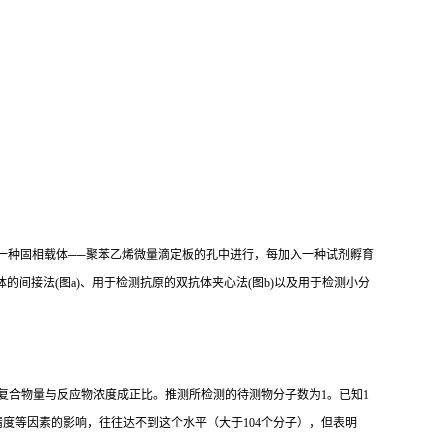
一种固相载体
──
聚苯乙烯微量滴定板的孔中进行，每加入一种试剂孵育
体的间接法
(
图
a)
、用于检测抗原的双抗体夹心法
(
图
b)
以及用于检测小分
复合物量与反应物浓度成正比。推测所检测的待测物分子数为
1
。已知
1
精度等因素的影响，往往达不到这个水平（大于
104
个分子），但表明