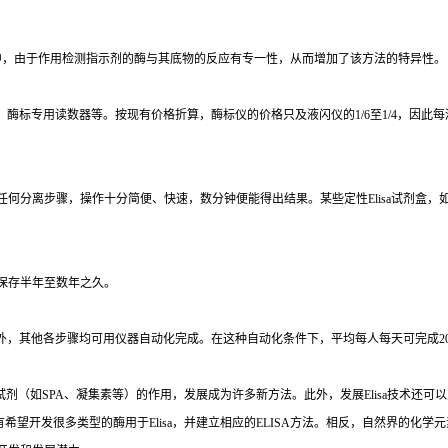
中，由于作用检测指示剂的酶与其底物的反应有专一性，从而增加了该方法的特异性。
、酶标专用读数器等。按现有价格折算，酶标仪的价格只及液闪仪的
1/6
至
1/4
，因此每
任何分离步骤，操作十分简便、快速，数分钟便能得出结果。某些定性
Elisa
试剂盒，
保存半年至数年之久。
外，其他各步骤均可用仪器自动化完成。在这种自动化条件下，平均每人每天可完成
2
试剂（如
SPA
、凝集素等）的作用，发展成为许多新方法。此外，发展
Elisa
技术还可以
有希望开发很多类型的酶用于
Elisa
，并建立相应的
ELISA
方法。相反，自然界的化学元