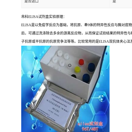
是否进口
是
帛科
ELISA
试剂盒实验原理：
ELISA
是以免疫学反应为基础，将抗原、牽
9
体的特异性反应与酶对底物
后，可通过洗涤除去多余的游离反应物，从而保证试验结果的特异性与
子抗原或半抗原的抗原竞争法等等。比较常用的是
ELISA
双抗体夹心法