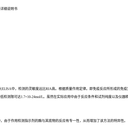
的详细说明书
大
ELISA
中，检测的灵敏度远比
RIA
高。根据质量作用定律。即免疫反应所形成的免疫
i
低检测限可达
1.7×10-24mol/L
。虽然在实际应用中由于反应条件和试剂纯度以及仪器
中，由于作用检测指示剂的酶与其底物的反应有专一性，从而增加了该方法的特异性。