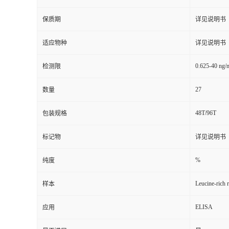
保质期
详见说明书
适应物种
详见说明书
0.625-40 ng/
检测限
27
数量
48T/96T
包装规格
标记物
详见说明书
%
纯度
Leucine-rich 
样本
ELISA
应用