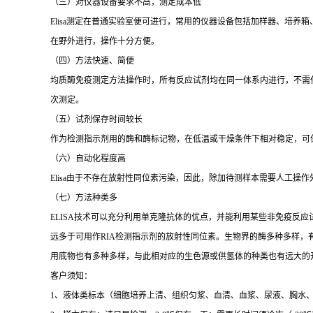
（三）对仪器设备要求不高，测定成本低
Elisa
测定在普通实验室便可进行，常用的仪器设备包括加样器、培养箱
在野外进行，操作十分方便。
（四）方法快速、简便
均质酶免疫测定方法操作时，所有反应试剂均在同一体系内进行，不需
次测定。
（五）试剂保存时间较长
作为检测指示剂用的酶和酶标记物，在低温或干燥条件下相对稳定，可
（六）自动化程度高
Elisa
由于不存在放射性同位素污染，因此，除加待测样本需要人工操作
（七）方法种类多
ELISA
技术可以充分利用单克隆抗体的优点，并能利用某些非免疫反应
远多于可用作
RIA
检测指示剂的放射性同位素。生物界的酶多种多样，
用底物也有多种多样，与此相对应的生色源或供氢体的种类也有远大的
客户须知：
1
、液体类标本（细胞培养上清、组织匀浆、血清、血浆、尿液、胸水