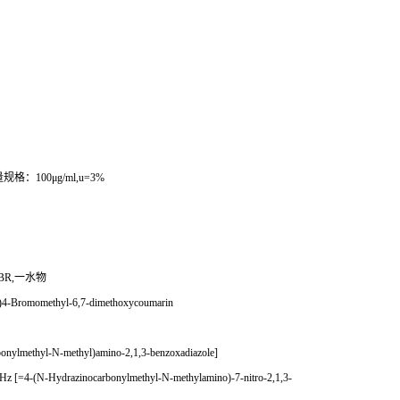
；
量规格：
100
μ
g/ml,u=3%
BR,
一水物
-Bromomethyl-6,7-dimethoxycoumarin
ylmethyl-N-methyl)amino-2,1,3-benzoxadiazole]
=4-(N-Hydrazinocarbonylmethyl-N-methylamino)-7-nitro-2,1,3-