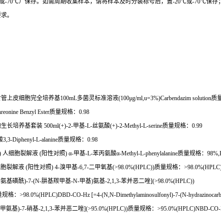
或
-70
℃
）保存。如需周期收集样本，请将样本及时分装标号后，置
-20
℃
或
-70
℃
保存
要求。
食管上皮细胞完全培养基
100mL
多菌灵标准溶液
(100
μ
g/ml,u=3%)Carbendazim solution
质
reonine Benzyl Ester
质量规格：
0.98
胞生长培养基套装
500ml(+)-2-
甲基
-L-
丝氨酸
(+)-2-Methyl-L-serine
质量规格：
0.99
酸
3,3-Diphenyl-L-alanine
质量规格：
0.98
)
人细胞裂解液
(
阳性对照
)
α
-
甲基
-L-
苯丙氨酸α
-Methyl-L-phenylalanine
质量规格：
98%,
细胞裂解液
(
阳性对照
) 4-
溴甲基
-6,7-
二甲氧基
(>98.0%(HPLC))
质量规格：
>98.0%(HPLC)4
基氨基磺酰
)-7-(N-
肼基羰甲基
-N-
甲基
)
氨基
-2,1,3-
苯并恶二唑
](>98.0%(HPLC))
量规格：
>98.0%(HPLC)DBD-CO-Hz [=4-(N,N-Dimethylaminosulfonyl)-7-(N-hydrazinocarbon
甲氨基
)-7-
硝基
-2,1,3-
苯并恶二唑
](>95.0%(HPLC))
质量规格：
>95.0%(HPLC)NBD-CO-Hz [