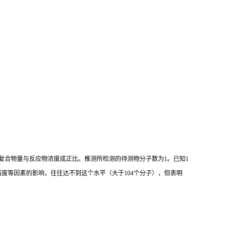
复合物量与反应物浓度成正比。推测所检测的待测物分子数为
1
。已知
1
精度等因素的影响，往往达不到这个水平（大于
104
个分子），但表明