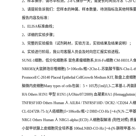
2
、样本保存：请尽早检测，
2-8
℃
保存一天；需更长时间须冷冻（
-20
℃
3
、请提前告诉我们：您样本的种属、样本数量、待测指标及其他特殊
报告内容及标准：
1
、
ELISA
标准曲线；
2
、详细的实验步骤；
3
、完整的实验报告（试剂耗材，实验方法，实验结果及结果说明）；
4
、实验进行阶段，我公司客服人员会及时向您汇报实验进程。
SUNE-1
细胞，低分化细胞系
鼠色素瘤细胞系
,B16-Fo
细胞
CM-H031
人
NR8383(
大鼠肺泡巨噬细胞
) 5
×
106cells/
瓶×
2Cbz-L-
苏氨酸苄酯
N-Cbz-L-th
Promocell C-26140 Placeal Epithelial CellGrowth Medium KIT,
胎盘上皮细
脑微内皮细胞
Many types of cells
包装：
5
×
105
方
(1ml)3,3-
二苯基
-L-
丙氨
HA Others H1N1
甲型
H1N1 (A/Ohio/07/2009)
血凝素
HA1 (Hemagglutinin
TNFRSF10D Others Human
人
AILR4 / TNFRSF10D / DCR2 / CD264
人
CL-0247ZR-75-1(
人癌细胞
)5
×
106cells/
瓶×
2 DBD-CO-Hz [=4-(N,N-
二甲
NRG1 Others Human
人
NRG1-alpha (ECD)
人细胞裂解液
(
阳性对照
)
质
小鼠甲状腺上皮细胞完全培养基
100mLNBD-CO-Hz [=4-(N-
肼羰甲基
-N-