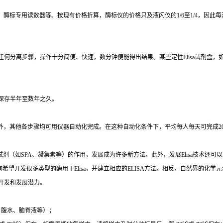
、酶标专用读数器等。按现有价格折算，酶标仪的价格只及液闪仪的
1/6
至
1/4
，因此每
任何分离步骤，操作十分简便、快速，数分钟便能得出结果。某些定性
Elisa
试剂盒，
保存半年至数年之久。
外，其他各步骤均可用仪器自动化完成。在这种自动化条件下，平均每人每天可完成
2
试剂（如
SPA
、凝集素等）的作用，发展成为许多新方法。此外，发展
Elisa
技术还可以
有希望开发很多类型的酶用于
Elisa
，并建立相应的
ELISA
方法。相反，自然界的化学元
开发和发展潜力。
、腹水、脑脊液等）；