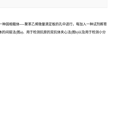
一种固相载体
──
聚苯乙烯微量滴定板的孔中进行，每加入一种试剂孵育
体的间接法
(
图
a)
、用于检测抗原的双抗体夹心法
(
图
b)
以及用于检测小分