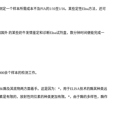
测定一个样本所需成本不及
PIA
的
1/10
至
1/16
。某些定性
Elisa
方法，还可
如国外 的某些奶牛发情鉴定和诊断
Elisa
试剂盒，数分钟时间便能完成一
000
余个样本的检测工作。
从酶及其底物两方面着手。这是因为：
*
，用于
ELISA
技术的酶其种类远
素是有限的，放射性同位素的种类更加有限。
*
，由于酶的多样性，酶作