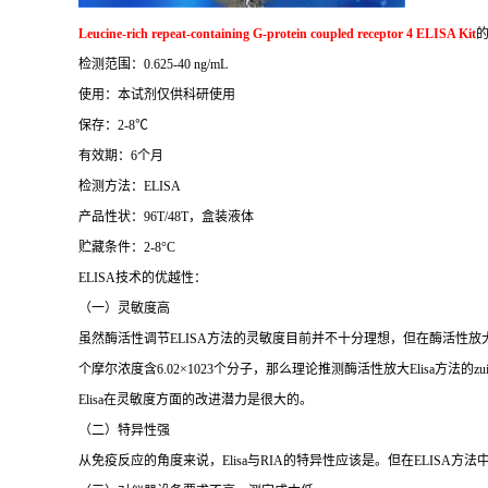
Leucine-rich repeat-containing G-protein coupled receptor 4 ELISA Kit
检测范围：
0.625-40 ng/mL
使用：本试剂仅供科研使用
保存：
2-8
℃
有效期：
6
个月
检测方法：
ELISA
产品性状：
96T/48T
，盒装液体
贮藏条件：
2-8°C
ELISA
技术的优越性：
（一）灵敏度高
虽然酶活性调节
ELISA
方法的灵敏度目前并不十分理想，但在酶活性放
个摩尔浓度含
6.02×1023
个分子，那么理论推测酶活性放大
Elisa
方法的
zu
Elisa
在灵敏度方面的改进潜力是很大的。
（二）特异性强
从免疫反应的角度来说，
Elisa
与
RIA
的特异性应该是。但在
ELISA
方法