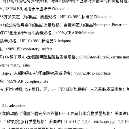
，酶作用底物也有多种多样，与此相对应的生色源或供氢体的种类也有远
%,USP34,BR,
可用于细胞培养
Zidovudine
BS
齐多夫定（标准品）质量规格：
HPLC>98%,
标准品
Zidovudine
is
标签
)
纳他霉素
(
标准品
)
质量规格：含量测定
,
标准品
Natamycin,Pimaricin
的
3T3
细胞
)
硝苯地平质量规格：
>99%,CP,ARNifedipine
质量规格：
HPLC>98%,
标准品
Nifedipine
格：
>98%,BR cholesteryl sulfate
照
) O-
叔丁基
-L-
丝氨酸甲酯盐酸盐质量规格：
0.98O-tert-Butyl-L-serine met
line methyl ester
胞
Hep-2,
人细胞系
L-
抗坏血酸钠质量规格：
>98%,BR L-ascorbate
格：
>99%,AR pyrophosphate
解液
(
阳性对照
) (S)-
腺苷，环
3',5'-
（氢化硫代
1
酸酯）三乙基胺质量规格：
-
β
-L-adenosine
大鼠脑动脉平滑肌细胞完全培养基
100mL
异鸟苷水合物质量规格：美国进
3-
二硅氧烷
)
腺苷质量规格：美国进口
3',5'-O-(1,1,3,3-Tetraisopropyl- 1,3-D