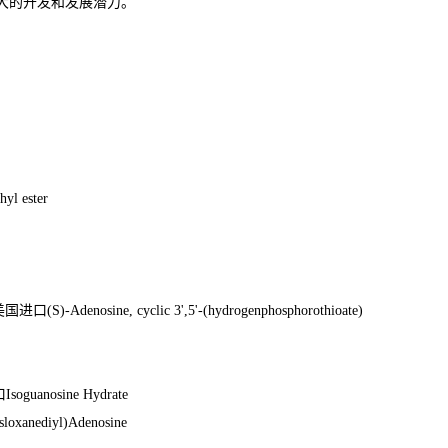
大的开发和发展潜力。
hyl ester
美国进口
(S)-Adenosine, cyclic 3',5'-(hydrogenphosphorothioate)
口
Isoguanosine Hydrate
isloxanediyl)Adenosine