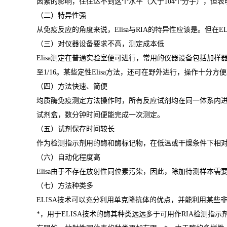
因素的影响，往往达不到这个水平（大于
104
个分子），但表
（二）特异性强
从免疫反应的角度来说，
Elisa
与
RIA
的特异性应该是。但在
E
（三）对仪器设备要求不高，测定成本低
Elisa
测定在普通实验室便可进行，常用的仪器设备包括加样
至
1/16
。某些定性
Elisa
方法，还可在野外进行，操作十分方便
（四）方法快速、简便
均质酶免疫测定方法操作时，所有反应试剂均在同一体系内
试剂盒，数分钟时间便能完成一次测定。
（五）试剂保存时间较长
作为检测指示剂用的酶和酶标记物，在低温或干燥条件下相
（六）自动化程度高
Elisa
由于不存在放射性同位素污染，因此，除加待测样本需
（七）方法种类多
ELISA
技术可以充分利用单克隆抗体的优点，并能利用某些
*
，用于
ELISA
技术的酶其种类远远多于可用作
RIA
检测指示