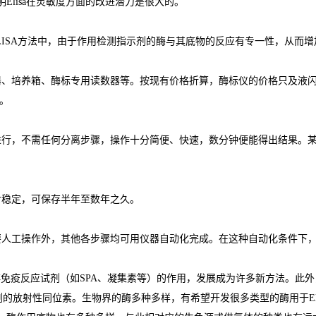
明
Elisa
在灵敏度方面的改进潜力是很大的。
LISA
方法中，由于作用检测指示剂的酶与其底物的反应有专一性，从而增
器、培养箱、酶标专用读数器等。按现有价格折算，酶标仪的价格只及液
。
进行，不需任何分离步骤，操作十分简便、快速，数分钟便能得出结果。
对稳定，可保存半年至数年之久。
要人工操作外，其他各步骤均可用仪器自动化完成。在这种自动化条件下
非免疫反应试剂（如
SPA
、凝集素等）的作用，发展成为许多新方法。此外
剂的放射性同位素。生物界的酶多种多样，有希望开发很多类型的酶用于
E