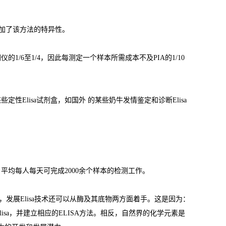
加了该方法的特异性。
闪仪的
1/6
至
1/4
，因此每测定一个样本所需成本不及
PIA
的
1/10
某些定性
Elisa
试剂盒，如国外 的某些奶牛发情鉴定和诊断
Elisa
，平均每人每天可完成
2000
余个样本的检测工作。
，发展
Elisa
技术还可以从酶及其底物两方面着手。这是因为：
lisa
，并建立相应的
ELISA
方法。相反，自然界的化学元素是