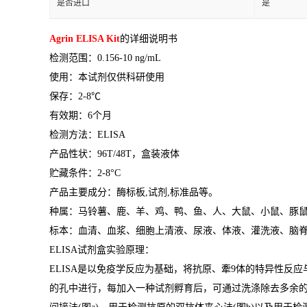
是否进口
是
Agrin ELISA Kit
的详细说明书
检测范围：
0.156-10 ng/mL
使用：本试剂仅供科研使用
保存：
2-8
℃
有效期：
6
个月
检测方法：
ELISA
产品性状：
96T/48T
，盒装液体
贮藏条件：
2-8°C
产品主要成分：酶标板
,
试剂
,
标准品等。
种属：马铃薯、鹿、羊、鸡、鸭、鱼、人、大鼠、小鼠、豚
标本：血清、血浆、细胞上清液、尿液、体液、灌洗液、脑
ELISA
试剂盒实验原理：
ELISA
是以免疫学反应为基础，将抗原、牽
9
体的特异性反应
的孔中进行，每加入一种试剂孵育后，可通过洗涤除去多余