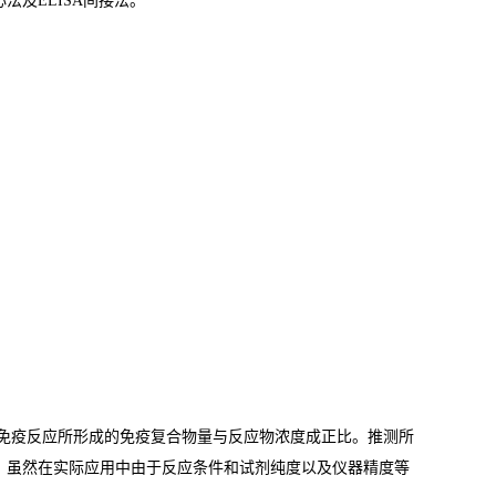
心法及
ELISA
间接法。
免疫反应所形成的免疫复合物量与反应物浓度成正比。推测所
。虽然在实际应用中由于反应条件和试剂纯度以及仪器精度等