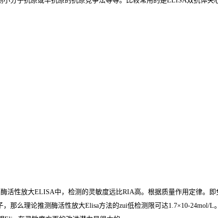
测小分子抗原或半抗原的抗原竞争法等等。比较常用的是
ELISA
双抗体夹
在酶活性放大
ELISA
中，检测的灵敏度远比
RIA
高。根据质量作用定律。即
子，那么理论推测酶活性放大
Elisa
方法的
zui
低检测限可达
1.7×10-24mol/L