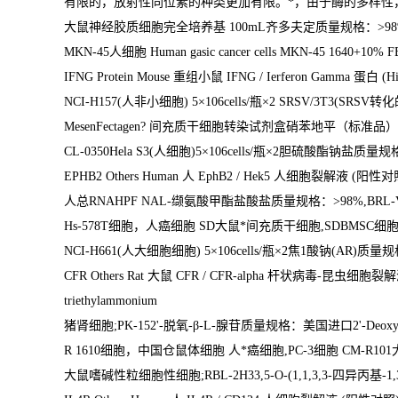
有限的，放射性同位素的种类更加有限。
*
，由于酶的多样性
大鼠神经胶质细胞完全培养基
100mL
齐多夫定质量规格：
>98
MKN-45
人细胞
Human gasic cancer cells MKN-45 1640+10% F
IFNG Protein Mouse
重组小鼠
IFNG / Ierferon Gamma
蛋白
(H
NCI-H157(
人非小细胞
) 5
×
106cells/
瓶×
2 SRSV/3T3(SRSV
转化
MesenFectagen?
间充质干细胞转染试剂盒硝苯地平（标准品）
CL-0350Hela S3(
人细胞
)5
×
106cells/
瓶×
2
胆硫酸酯钠盐质量规
EPHB2 Others Human
人
EphB2 / Hek5
人细胞裂解液
(
阳性对
人总
RNAHPF NAL-
缬氨酸甲酯盐酸盐质量规格：
>98%,BRL-Va
Hs-578T
细胞，人癌细胞
SD
大鼠*间充质干细胞
,SDBMSC
细
NCI-H661(
人大细胞细胞
) 5
×
106cells/
瓶×
2
焦
1
酸钠
(AR)
质量规
CFR Others Rat
大鼠
CFR / CFR-alpha
杆状病毒
-
昆虫细胞裂
triethylammonium
猪肾细胞
;PK-152'-
脱氧
-
β
-L-
腺苷质量规格：美国进口
2'-Deoxy
R 1610
细胞，中国仓鼠体细胞 人*癌细胞
,PC-3
细胞
CM-R101
大鼠嗜碱性粒细胞性细胞
;RBL-2H33,5-O-(1,1,3,3-
四异丙基
-1,