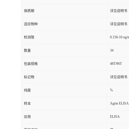
保质期
详见说明书
适应物种
详见说明书
0.156-10 ng/
检测限
34
数量
48T/96T
包装规格
标记物
详见说明书
%
纯度
Agrin ELISA 
样本
ELISA
应用