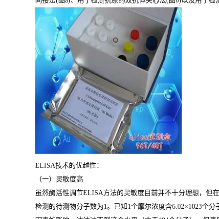
间接法
(
图
a)
、用于检测抗原的双抗体夹心法
(
图
b)
以及用于检
ELISA
技术的优越性：
（一）灵敏度高
虽然酶活性调节
ELISA
方法的灵敏度目前并不十分理想，但
检测的待测物分子数为
1
。已知
1
个摩尔浓度含
6.02×1023
个分