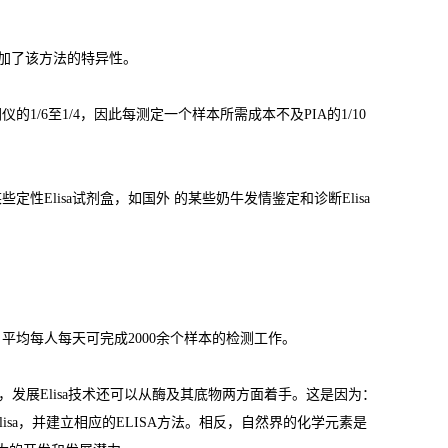
加了该方法的特异性。
闪仪的
1/6
至
1/4
，因此每测定一个样本所需成本不及
PIA
的
1/10
某些定性
Elisa
试剂盒，如国外 的某些奶牛发情鉴定和诊断
Elisa
，平均每人每天可完成
2000
余个样本的检测工作。
，发展
Elisa
技术还可以从酶及其底物两方面着手。这是因为：
lisa
，并建立相应的
ELISA
方法。相反，自然界的化学元素是