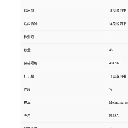
保质期
详见说明书
适应物种
详见说明书
检测限
48
数量
48T/96T
包装规格
标记物
详见说明书
%
纯度
Melanoma-ass
样本
ELISA
应用