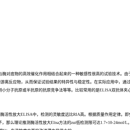
与酶对底物的高效催化作用相结合起来的一种敏感性很高的试验技术。由
的游离反应物，从而保证试验结果的特异性与稳定性。在实际应用中，通
测小分子抗原或半抗原的抗原竞争法等等。比较常用的是
ELISA
双抗体夹
在酶活性放大
ELISA
中，检测的灵敏度远比
RIA
高。根据质量作用定律。即
子，那么理论推测酶活性放大
Elisa
方法的
zui
低检测限可达
1.7×10-24mol/L