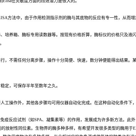
明
Elisa
在灵敏度方面的改进潜力是很大的。
LISA
方法中，由于作用检测指示剂的酶与其底物的反应有专一性，从而增
器、培养箱、酶标专用读数器等。按现有价格折算，酶标仪的价格只及液
。
进行，不需任何分离步骤，操作十分简便、快速，数分钟便能得出结果。
对稳定，可保存半年至数年之久。
要人工操作外，其他各步骤均可用仪器自动化完成。在这种自动化条件下
非免疫反应试剂（如
SPA
、凝集素等）的作用，发展成为许多新方法。此外
剂的放射性同位素。生物界的酶多种多样，有希望开发很多类型的酶用于
E