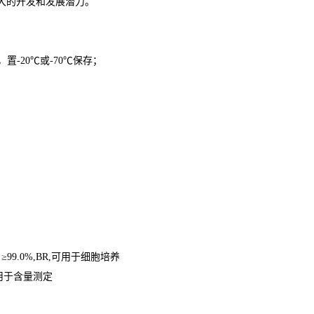
大的开发和发展潜力。
，置
-20
℃
或
-70
℃
保存；
≥
99.0%,BR,
可用于细胞培养
用于含量测定