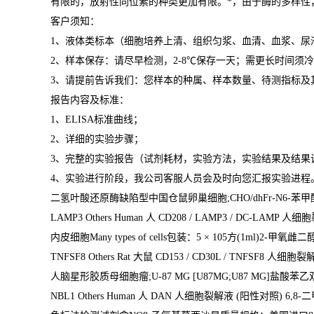
有限的，放射性同位素的种类更加有限。
*
，由于酶的多样性
客户须知：
1
、液体类标本（细胞培养上清、组织匀浆、血清、血浆、尿
2
、样本保存：请尽早检测，
2-8
℃
保存一天；需更长时间须冷
3
、请提前告诉我们：您样本的种属、样本数量、待测指标及
报告内容及标准：
1
、
ELISA
标准曲线；
2
、详细的实验步骤；
3
、完整的实验报告（试剂耗材，实验方法，实验结果及结果
4
、实验进行阶段，我公司客服人员会及时向您汇报实验进程
二氢叶酸还原酶缺陷型中国仓鼠卵巢细胞
;CHO/dhFr-N6-
苯甲
LAMP3 Others Human
人
CD208 / LAMP3 / DC-LAMP
人细胞
内皮细胞
Many types of cells
包装：
5
×
105
方
(1ml)2-
甲氧雌二
TNFSF8 Others Rat
大鼠
CD153 / CD30L / TNFSF8
人细胞裂
人脑星形胶质母细胞瘤
;U-87 MG [U87MG;U87 MG]
盐酸苯乙
NBL1 Others Human
人
DAN
人细胞裂解液
(
阳性对照
) 6,8-
二