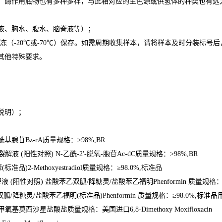
，酶作用底物也有多种多样，与此相对应的生色源或供氢体的种类也有远
液、胸水、腹水、脑脊液等）；
冻（
-20
℃
或
-70
℃
）保存。如需周期收集样本，请将样本及时分装标号后
其他特殊要求。
说明）；
。
酰基腺苷
Bz-rA
质量规格：
>98%,BR
裂解液
(
阳性对照
) N-
乙酰
-2'-
脱氧
-
胞苷
Ac-dC
质量规格：
>98%,BR
醇
(
标准品
)2-Methoxyestradiol
质量规格：≥
98.0%,
标准品
解液
(
阳性对照
)
盐酸苯乙双胍
/
降糖灵
/
盐酸苯乙福明
Phenformin
质量规格：
双胍
/
降糖灵
/
盐酸苯乙福明
(
标准品
)Phenformin
质量规格：≥
98.0%,
标准品
甲氧基莫西沙星盐酸盐质量规格：美国进口
6,8-Dimethoxy Moxifloxacin