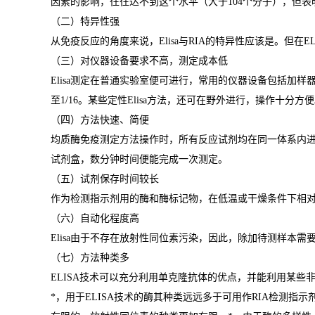
因素的影响，往往达不到这个水平（大于
104
个分子），但表
（二）特异性强
从免疫反应的角度来说，
Elisa
与
RIA
的特异性应该是。但在
E
（三）对仪器设备要求不高，测定成本低
Elisa
测定在普通实验室便可进行，常用的仪器设备包括加样
至
1/16
。某些定性
Elisa
方法，还可在野外进行，操作十分方便
（四）方法快速、简便
均质酶免疫测定方法操作时，所有反应试剂均在同一体系内
试剂盒，数分钟时间便能完成一次测定。
（五）试剂保存时间较长
作为检测指示剂用的酶和酶标记物，在低温或干燥条件下相
（六）自动化程度高
Elisa
由于不存在放射性同位素污染，因此，除加待测样本需
（七）方法种类多
ELISA
技术可以充分利用单克隆抗体的优点，并能利用某些
*
，用于
ELISA
技术的酶其种类远远多于可用作
RIA
检测指示