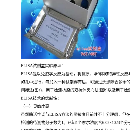
ELISA
试剂盒实验原理：
ELISA
是以免疫学反应为基础，将抗原、牽
9
体的特异性反应
的孔中进行，每加入一种试剂孵育后，可通过洗涤除去多余
间接法
(
图
a)
、用于检测抗原的双抗体夹心法
(
图
b)
以及用于检
ELISA
技术的优越性：
（一）灵敏度高
虽然酶活性调节
ELISA
方法的灵敏度目前并不十分理想，但
检测的待测物分子数为
1
。已知
1
个摩尔浓度含
6.02×1023
个分