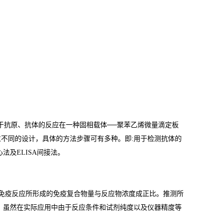
于抗原、抗体的反应在一种固相载体
──
聚苯乙烯微量滴定板
过不同的设计，具体的方法步骤可有多种。即
:
用于检测抗体的
心法及
ELISA
间接法。
免疫反应所形成的免疫复合物量与反应物浓度成正比。推测所
。虽然在实际应用中由于反应条件和试剂纯度以及仪器精度等