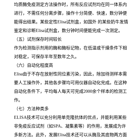
均质酶免疫测定方法操作时，所有反应试剂均在同一体系内
进行，不需任何分离步骤，操作十分简便、快速，数分钟便
能得出结果。某些定性
Elisa
试剂盒，如国外 的某些奶牛发情
鉴定和诊断
Elisa
试剂盒，数分钟时间便能完成一次测定。
（五）试剂保存时间较长
作为检测指示剂用的酶和酶标记物，在低温或干燥条件下相
对稳定，可保存半年至数年之久。
（六）自动化程度高
Elisa
由于不存在放射性同位素污染，因此，除加待测样本需
要人工操作外，其他各步骤均可用仪器自动化完成。在这种
自动化条件下，平均每人每天可完成
2000
余个样本的检测工
作。
（七）方法种类多
ELISA
技术可以充分利用单克隆抗体的优点，并能利用某些
非免疫反应试剂（如
SPA
、凝集素等）的作用，发展成为许
多新方法。此外，发展
Elisa
技术还可以从酶及其底物两方面