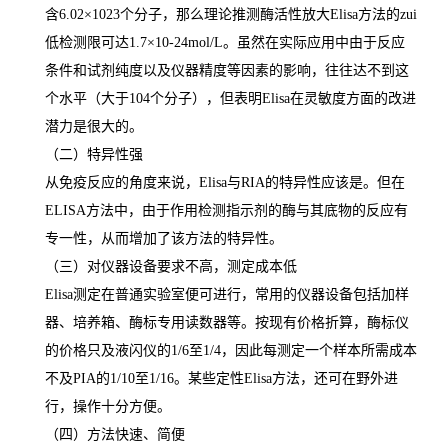
含
6.02×1023
个分子，那么理论推测酶活性放大
Elisa
方法的
zui
低检测限可达
1.7×10-24mol/L
。虽然在实际应用中由于反应
条件和试剂纯度以及仪器精度等因素的影响，往往达不到这
个水平（大于
104
个分子），但表明
Elisa
在灵敏度方面的改进
潜力是很大的。
（二）特异性强
从免疫反应的角度来说，
Elisa
与
RIA
的特异性应该是。但在
ELISA
方法中，由于作用检测指示剂的酶与其底物的反应有
专一性，从而增加了该方法的特异性。
（三）对仪器设备要求不高，测定成本低
Elisa
测定在普通实验室便可进行，常用的仪器设备包括加样
器、培养箱、酶标专用读数器等。按现有价格折算，酶标仪
的价格只及液闪仪的
1/6
至
1/4
，因此每测定一个样本所需成本
不及
PIA
的
1/10
至
1/16
。某些定性
Elisa
方法，还可在野外进
行，操作十分方便。
（四）方法快速、简便