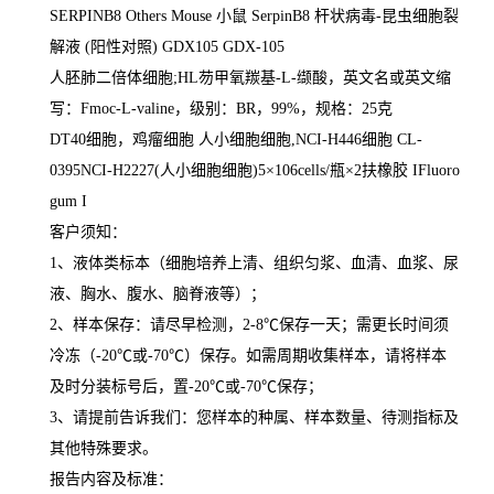
SERPINB8 Others Mouse
小鼠
SerpinB8
杆状病毒
-
昆虫细胞裂
解液
(
阳性对照
) GDX105 GDX-105
人胚肺二倍体细胞
;HL
芴甲氧羰基
-L-
缬酸，英文名或英文缩
写：
Fmoc-L-valine
，级别：
BR
，
99%
，规格：
25
克
DT40
细胞，鸡瘤细胞 人小细胞细胞
,NCI-H446
细胞
CL-
0395NCI-H2227(
人小细胞细胞
)5
×
106cells/
瓶×
2
扶橡胶
IFluoro
gum I
客户须知：
1
、液体类标本（细胞培养上清、组织匀浆、血清、血浆、尿
液、胸水、腹水、脑脊液等）；
2
、样本保存：请尽早检测，
2-8
℃
保存一天；需更长时间须
冷冻（
-20
℃
或
-70
℃
）保存。如需周期收集样本，请将样本
及时分装标号后，置
-20
℃
或
-70
℃
保存；
3
、请提前告诉我们：您样本的种属、样本数量、待测指标及
其他特殊要求。
报告内容及标准：