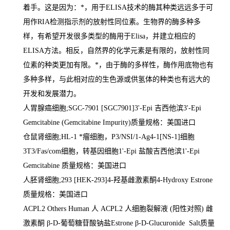
着手。这是因为：
*
，用于
ELISA
技术的酶其种类远远多于可
用作
RIA
检测指示剂的放射性同位素。生物界的酶多种多
样，有希望开发很多类型的酶用于
Elisa
，并建立相应的
ELISA
方法。相反，自然界的化学元素是有限的，放射性同
位素的种类更加有限。
*
，由于酶的多样性，酶作用底物也有
多种多样，与此相对应的生色源或供氢体的种类也有远大的
开发和发展潜力。
人胃腺癌细胞
;SGC-7901 [SGC7901]3'-Epi
吉西他滨
3'-Epi
Gemcitabine (Gemcitabine Impurity)
质量规格：美国进口
仓鼠肾细胞
;HL-1
*瘤细胞，
P3/NSI/1-Ag4-1[NS-1]
细胞
3T3/Fas/com
细胞，转基因细胞
1'-Epi
盐酸吉西他滨
1'-Epi
Gemcitabine
质量规格：美国进口
人胚肾细胞
;293 [HEK-293]4-
羟基雌激素酮
4-Hydroxy Estrone
质量规格：美国进口
ACPL2 Others Human
人
ACPL2
人细胞裂解液
(
阳性对照
)
雌
激素酮 β
-D-
葡萄糖苷酸钠盐
Estrone
β
-D-Glucuronide Salt
质量