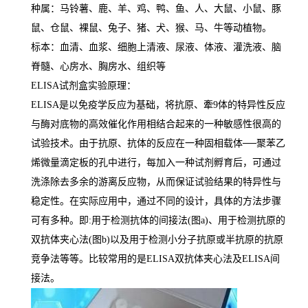
种属：马铃薯、鹿、羊、鸡、鸭、鱼、人、大鼠、小鼠、豚
鼠、仓鼠、裸鼠、兔子、猪、犬、猴、马、牛等动植物。
标本：血清、血浆、细胞上清液、尿液、体液、灌洗液、脑
脊髓、心房水、胸房水、组织等
ELISA
试剂盒实验原理：
ELISA
是以免疫学反应为基础，将抗原、牽
9
体的特异性反应
与酶对底物的高效催化作用相结合起来的一种敏感性很高的
试验技术。由于抗原、抗体的反应在一种固相载体
──
聚苯乙
烯微量滴定板的孔中进行，每加入一种试剂孵育后，可通过
洗涤除去多余的游离反应物，从而保证试验结果的特异性与
稳定性。在实际应用中，通过不同的设计，具体的方法步骤
可有多种。即
:
用于检测抗体的间接法
(
图
a)
、用于检测抗原的
双抗体夹心法
(
图
b)
以及用于检测小分子抗原或半抗原的抗原
竞争法等等。比较常用的是
ELISA
双抗体夹心法及
ELISA
间
接法。