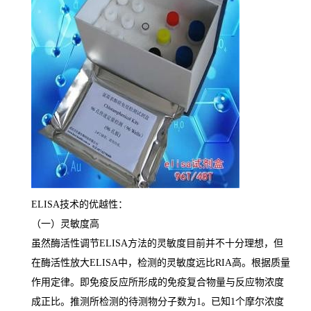
ELISA
技术的优越性：
（一）灵敏度高
虽然酶活性调节
ELISA
方法的灵敏度目前并不十分理想，但
在酶活性放大
ELISA
中，检测的灵敏度远比
RIA
高。根据质量
作用定律。即免疫反应所形成的免疫复合物量与反应物浓度
成正比。推测所检测的待测物分子数为
1
。已知
1
个摩尔浓度