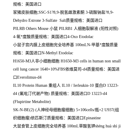
规格：美国进口
家猪皮肤细胞
;SSC-S1?8,9-
脱氢雌激素酮
3-
硫酸钠盐
?8,9-
Dehydro Estrone 3-Sulfate Salt
质量规格：美国进口
PILRB Others Mouse
小鼠
PILRB1
人细胞裂解液
(
阳性对照
)
4-
氧*度酸质量规格：美国进口
4-Oxo Etodolac
小鼠子宫内膜上皮细胞完全培养基
100mLN-
甲基*度酸质量
规格：美国进口
N-Methyl Etodolac
H1650-M3
人非小细胞细胞
H1650-M3 cells in human non small
cell lung cancer 1640+10%FBS
依维莫司
-d4
质量规格：美国进
口
Everolimus-d4
IL10 Protein Human
重组人
IL10 / Ierleukin-10
蛋白
D 13223-
d4 (
氟吡汀代谢产物
)
质量规格：美国进口
D 13223-d4
(Flupirtine Metabolite)
SK-N-BE(2) (
人神经母细胞瘤细胞
) 5
×
106cells/
瓶×
2 U937(
组
织细胞瘤
)
依匹斯汀质量规格：美国进口
Epinastine
大鼠食管上皮细胞完全培养基
100mL
草酸氢钾
sh
ē
ng huà shì jì