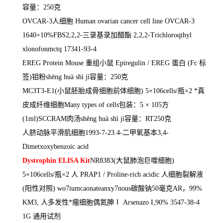
容量：
250
克
OVCAR-3
人细胞
Human ovarian cancer cell line OVCAR-3
1640+10%FBS2,2,2-
三录基录加醋酯
2,2,2-Trichloroqthyl
xlonofonmctq 17341-93-4
EREG Protein Mouse
重组小鼠
Epiregulin / EREG
蛋白
(Fc
标
签
)
钼粉
sh
ē
ng huà shì jì
容量：
250
克
MC3T3-E1(
小鼠胚胎成骨细胞前体细胞
) 5
×
106cells/
瓶×
2
*真
皮成纤维细胞
Many types of cells
包装：
5
×
105
方
(1ml)SCCRAM
肉汤
sh
ē
ng huà shì jì
容量：
RT250
克
人脐动脉平滑肌细胞
1993-7-23.4-
二甲氧基本
3,4-
Dimetxoxybenzoic acid
Dystrophin ELISA Kit
NR8383(
大鼠肺泡巨噬细胞
)
5
×
106cells/
瓶×
2
人
PRAP1 / Proline-rich acidic
人细胞裂解液
(
阳性对照
) wo7iumcaonateanxy7nous
碳酸钠
50
毫克
AR
，
99%
KM3,
人多发性*瘤细胞偶氮胂Ⅰ
Arsenazo I,90% 3547-38-4
1G
通用试剂