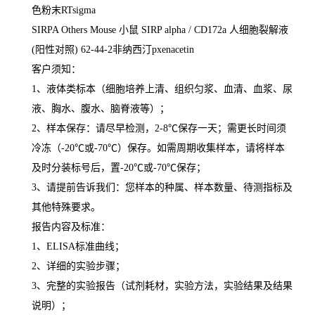
色粉末
RTsigma
SIRPA Others Mouse
小鼠
SIRP alpha / CD172a
人细胞裂解液
(
阳性对照
) 62-44-2
非纳西汀
pxenacetin
客户须知：
1
、液体类标本（细胞培养上清、组织匀浆、血清、血浆、尿
液、胸水、腹水、脑脊液等）；
2
、样本保存：请尽早检测，
2-8
℃
保存一天；需更长时间须
冷冻（
-20
℃
或
-70
℃
）保存。如需周期收集样本，请将样本
及时分装标号后，置
-20
℃
或
-70
℃
保存；
3
、请提前告诉我们：您样本的种属、样本数量、待测指标及
其他特殊要求。
报告内容及标准：
1
、
ELISA
标准曲线；
2
、详细的实验步骤；
3
、完整的实验报告（试剂耗材，实验方法，实验结果及结果
说明）；