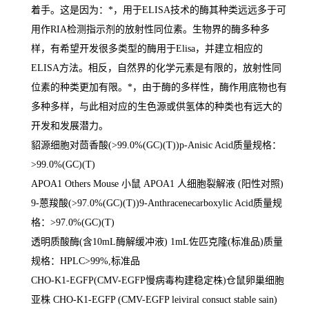
着手。这是因为：
*
，用于
ELISA
技术的酶其种类远远多于可
用作
RIA
检测指示剂的放射性同位素。生物界的酶多种多
样，有希望开发很多类型的酶用于
Elisa
，并建立相应的
ELISA
方法。相反，自然界的化学元素是有限的，放射性同
位素的种类更加有限。
*
，由于酶的多样性，酶作用底物也有
多种多样，与此相对应的生色源或供氢体的种类也有远大的
开发和发展潜力。
貂源细胞对茴香酸
(>99.0%(GC)(T))p-Anisic Acid
质量规格：
>99.0%(GC)(T)
APOA1 Others Mouse
小鼠
APOA1
人细胞裂解液
(
阳性对照
)
9-
蒽羧酸
(>97.0%(GC)(T))9-Anthracenecarboxylic Acid
质量规
格：
>97.0%(GC)(T)
透明质酸酶
(
含
10mL
酶解缓冲液
) 1mL
佐匹克隆
(
标准品
)
质量
规格：
HPLC>99%,
标准品
CHO-K1-EGFP(CMV-EGFP
慢病毒构建稳定株
)
仓鼠卵巢细胞
亚株
CHO-K1-EGFP (CMV-EGFP leiviral consuct stable sain)