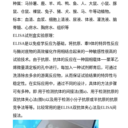
种属：马铃薯、鹿、羊、鸡、鸭、鱼、人、大鼠、小鼠、豚
鼠、仓鼠、裸鼠、兔子、猪、犬、猴、马、牛等动植物。
标本：血清、血浆、细胞上清液、尿液、体液、灌洗液、脑
脊髓、心房水、胸房水、组织等
ELISA
试剂盒实验原理：
ELISA
是以免疫学反应为基础，将抗原、牽
9
体的特异性反应
与酶对底物的高效催化作用相结合起来的一种敏感性很高的
试验技术。由于抗原、抗体的反应在一种固相载体
──
聚苯乙
烯微量滴定板的孔中进行，每加入一种试剂孵育后，可通过
洗涤除去多余的游离反应物，从而保证试验结果的特异性与
稳定性。在实际应用中，通过不同的设计，具体的方法步骤
可有多种。即
:
用于检测抗体的间接法
(
图
a)
、用于检测抗原的
双抗体夹心法
(
图
b)
以及用于检测小分子抗原或半抗原的抗原
竞争法等等。比较常用的是
ELISA
双抗体夹心法及
ELISA
间
接法。