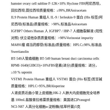
hamster ovary cell subline F-12K+10% Hyclone FBS
阿尼西坦，
回拉西坦
;
茴拉西坦质量规格：≥
99%,BRAniracetam
IL9 Protein Human
重组人
IL-9 / Ierleukin-9
蛋白
(His
标签
)
阿
尼西坦
(
标准品
)
质量规格：
>98%,
标准品
Aniracetam
IGFBP7 Others Human
人
IGFBP7 / IBP-7
人细胞裂解液
(
阳性
对照
)
伏立诺他杂质质量规格：
>98%Vorinostat impurity
MA891
瘤 癌当药醇苷
(
标准品
)
质量规格：
HPLC
≥
98%,
标准品
Swertianolin
BT-549
人管癌细胞
BT-549 human breast duct carcinoma cells
RPMI-1640(GIBCO)+10%FBS
皂素
(
进分
)
质量规格：进分，
≥
10 % saponin
VSTM1 Protein Human
重组人
VSTM1
蛋白
(His
标签
)
苦豆碱
质量规格：
HPLC>95%,BRAloperine
人肾皮质近曲小管上皮细胞
;HK-2
人肺大内皮细胞完全培养
基
100mL
盐酸普拉格雷质量规格：美国进口
Prasugrel
NCI-N87
人高分化细胞α
-
淀粉酶
(
枯草杆菌
)5
克