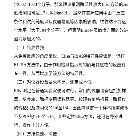
含
6.02×1023
个分子，那么理论推测酶活性放大
Elisa
方法的
zui
低检测限可达
1.7×10-24mol/L
。虽然在实际应用中由于反应
条件和试剂纯度以及仪器精度等因素的影响，往往达不到这
个水平（大于
104
个分子），但表明
Elisa
在灵敏度方面的改进
潜力是很大的。
（二）特异性强
从免疫反应的角度来说，
Elisa
与
RIA
的特异性应该是。但在
ELISA
方法中，由于作用检测指示剂的酶与其底物的反应有
专一性，从而增加了该方法的特异性。
（三）对仪器设备要求不高，测定成本低
Elisa
测定在普通实验室便可进行，常用的仪器设备包括加样
器、培养箱、酶标专用读数器等。按现有价格折算，酶标仪
的价格只及液闪仪的
1/6
至
1/4
，因此每测定一个样本所需成本
不及
PIA
的
1/10
至
1/16
。某些定性
Elisa
方法，还可在野外进
行，操作十分方便。
（四）方法快速、简便