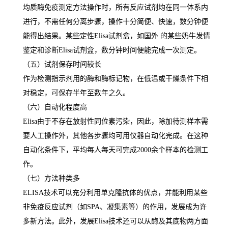
均质酶免疫测定方法操作时，所有反应试剂均在同一体系内
进行，不需任何分离步骤，操作十分简便、快速，数分钟便
能得出结果。某些定性
Elisa
试剂盒，如国外 的某些奶牛发情
鉴定和诊断
Elisa
试剂盒，数分钟时间便能完成一次测定。
（五）试剂保存时间较长
作为检测指示剂用的酶和酶标记物，在低温或干燥条件下相
对稳定，可保存半年至数年之久。
（六）自动化程度高
Elisa
由于不存在放射性同位素污染，因此，除加待测样本需
要人工操作外，其他各步骤均可用仪器自动化完成。在这种
自动化条件下，平均每人每天可完成
2000
余个样本的检测工
作。
（七）方法种类多
ELISA
技术可以充分利用单克隆抗体的优点，并能利用某些
非免疫反应试剂（如
SPA
、凝集素等）的作用，发展成为许
多新方法。此外，发展
Elisa
技术还可以从酶及其底物两方面