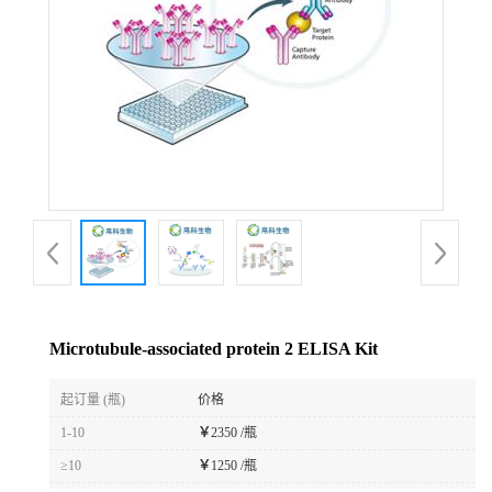
Microtubule-associated protein 2 ELISA Kit
起订量 (瓶)
价格
1-10
￥
2350 /瓶
≥10
￥
1250 /瓶