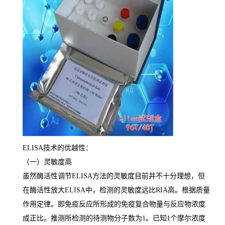
ELISA
技术的优越性：
（一）灵敏度高
虽然酶活性调节
ELISA
方法的灵敏度目前并不十分理想，但
在酶活性放大
ELISA
中，检测的灵敏度远比
RIA
高。根据质量
作用定律。即免疫反应所形成的免疫复合物量与反应物浓度
成正比。推测所检测的待测物分子数为
1
。已知
1
个摩尔浓度