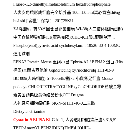
Fluoro-1,3-dimethylimidazolidinium hexafluorophosphate
人表皮角质形成细胞完全培养基
100mL0.5ml
离心管盒
sh
ē
ng
huà shì jì
容量：保存：
-20
℃
25KU
ZA6
细胞，转
S9
基因仓鼠卵巢细胞
WI-38(
人二倍体胚肺细胞
)
中国仓鼠卵巢细胞
K1(
亚系克隆
);CHO-K11
酸
1
醇酸单环
...
Phospho(enol)pyruvic acid cyclohexylam... 10526-80-4 100MG
通用试剂
EFNA2 Protein Mouse
重组小鼠
Ephrin-A2 / EFNA2
蛋白
(His
标签
)
言醋吉西他滨
GqMcitcbinq xy7nochloridq 1111-03-9
BC-009(
人癌细胞
) 5
×
106cells/
瓶×
2
小鼠肾足细胞
;Mouse
podocyteCHLORTETRACYCLINExy7noCHLORIDE
盐酸金霉
素美国药典级黄色结晶粉末
COLDsigma
人神经母细胞瘤细胞
;SK-N-SH111-40-0
二三胺
Dietxylenetriamine
Cystatin-9 ELISA Kit
Caki-1,
人肾透明细胞癌细胞
3,3',5,5'-
TETRAmetxYLBENZIDINE(TMB)LIQUID-