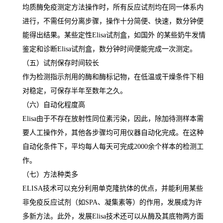
均质酶免疫测定方法操作时，所有反应试剂均在同一体系内
进行，不需任何分离步骤，操作十分简便、快速，数分钟便
能得出结果。某些定性
Elisa
试剂盒，如国外 的某些奶牛发情
鉴定和诊断
Elisa
试剂盒，数分钟时间便能完成一次测定。
（五）试剂保存时间较长
作为检测指示剂用的酶和酶标记物，在低温或干燥条件下相
对稳定，可保存半年至数年之久。
（六）自动化程度高
Elisa
由于不存在放射性同位素污染，因此，除加待测样本需
要人工操作外，其他各步骤均可用仪器自动化完成。在这种
自动化条件下，平均每人每天可完成
2000
余个样本的检测工
作。
（七）方法种类多
ELISA
技术可以充分利用单克隆抗体的优点，并能利用某些
非免疫反应试剂（如
SPA
、凝集素等）的作用，发展成为许
多新方法。此外，发展
Elisa
技术还可以从酶及其底物两方面