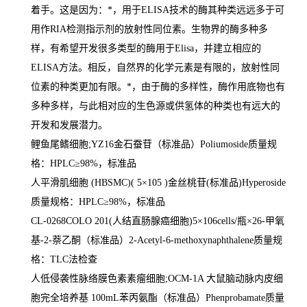
着手。这是因为：
*
，用于
ELISA
技术的酶其种类远远多于可
用作
RIA
检测指示剂的放射性同位素。生物界的酶多种多
样，有希望开发很多类型的酶用于
Elisa
，并建立相应的
ELISA
方法。相反，自然界的化学元素是有限的，放射性同
位素的种类更加有限。
*
，由于酶的多样性，酶作用底物也有
多种多样，与此相对应的生色源或供氢体的种类也有远大的
开发和发展潜力。
鲤鱼尾鳍细胞
;YZ16
金石蚕苷（标准品）
Poliumoside
质量规
格：
HPLC
≥
98%
，标准品
人平滑肌细胞
(HBSMC)( 5
×
105 )
金丝桃苷
(
标准品
)Hyperoside
质量规格：
HPLC
≥
98%
，标准品
CL-0268COLO 201(
人结直肠腺癌细胞
)5
×
106cells/
瓶×
26-
甲氧
基
-2-
萘乙酮（标准品）
2-Acetyl-6-methoxynaphthalene
质量规
格：
TLC
法检查
人低侵袭性脉络膜色素素瘤细胞
;OCM-1A
大鼠脑动脉内皮细
胞完全培养基
100mL
苯丙氨酯（标准品）
Phenprobamate
质量