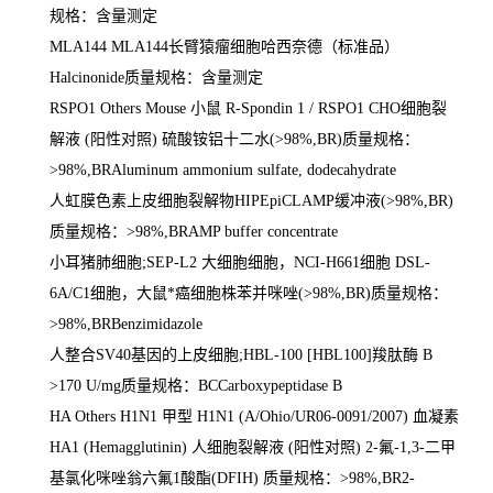
规格：含量测定
MLA144 MLA144
长臂猿瘤细胞哈西奈德（标准品）
Halcinonide
质量规格：含量测定
RSPO1 Others Mouse
小鼠
R-Spondin 1 / RSPO1 CHO
细胞裂
解液
(
阳性对照
)
硫酸铵铝十二水
(>98%,BR)
质量规格：
>98%,BRAluminum ammonium sulfate, dodecahydrate
人虹膜色素上皮细胞裂解物
HIPEpiCLAMP
缓冲液
(>98%,BR)
质量规格：
>98%,BRAMP buffer concentrate
小耳猪肺细胞
;SEP-L2
大细胞细胞，
NCI-H661
细胞
DSL-
6A/C1
细胞，大鼠*癌细胞株苯并咪唑
(>98%,BR)
质量规格：
>98%,BRBenzimidazole
人整合
SV40
基因的上皮细胞
;HBL-100 [HBL100]
羧肽酶
B
>170 U/mg
质量规格：
BCCarboxypeptidase B
HA Others H1N1
甲型
H1N1 (A/Ohio/UR06-0091/2007)
血凝素
HA1 (Hemagglutinin)
人细胞裂解液
(
阳性对照
) 2-
氟
-1,3-
二甲
基氯化咪唑翁六氟
1
酸酯
(DFIH)
质量规格：
>98%,BR2-