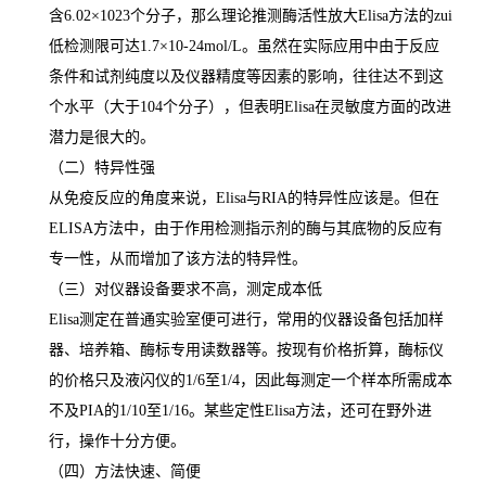
含
6.02×1023
个分子，那么理论推测酶活性放大
Elisa
方法的
zui
低检测限可达
1.7×10-24mol/L
。虽然在实际应用中由于反应
条件和试剂纯度以及仪器精度等因素的影响，往往达不到这
个水平（大于
104
个分子），但表明
Elisa
在灵敏度方面的改进
潜力是很大的。
（二）特异性强
从免疫反应的角度来说，
Elisa
与
RIA
的特异性应该是。但在
ELISA
方法中，由于作用检测指示剂的酶与其底物的反应有
专一性，从而增加了该方法的特异性。
（三）对仪器设备要求不高，测定成本低
Elisa
测定在普通实验室便可进行，常用的仪器设备包括加样
器、培养箱、酶标专用读数器等。按现有价格折算，酶标仪
的价格只及液闪仪的
1/6
至
1/4
，因此每测定一个样本所需成本
不及
PIA
的
1/10
至
1/16
。某些定性
Elisa
方法，还可在野外进
行，操作十分方便。
（四）方法快速、简便