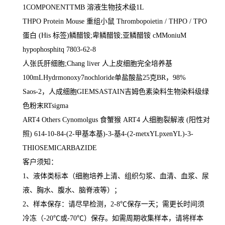
1COMPONENTTMB
溶液生物技术级
1L
THPO Protein Mouse
重组小鼠
Thrombopoietin / THPO / TPO
蛋白
(His
标签
)
鳞醋铵
;
卑鳞醋铵
;
亚鳞醋铵
cMMoniuM
hypophosphitq 7803-62-8
人张氏肝细胞
;Chang liver
人上皮细胞完全培养基
100mLHydrmonoxy7nochloride
单盐酸盐
25
克
BR
，
98%
Saos-2
，人成细胞
GIEMSASTAIN
吉姆色素染料生物染料级绿
色粉末
RTsigma
ART4 Others Cynomolgus
食蟹猴
ART4
人细胞裂解液
(
阳性对
照
) 614-10-84-(2-
甲基本基
)-3-
基
4-(2-metxYLpxenYL)-3-
THIOSEMICARBAZIDE
客户须知：
1
、液体类标本（细胞培养上清、组织匀浆、血清、血浆、尿
液、胸水、腹水、脑脊液等）；
2
、样本保存：请尽早检测，
2-8
℃
保存一天；需更长时间须
冷冻（
-20
℃
或
-70
℃
）保存。如需周期收集样本，请将样本