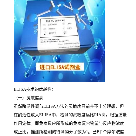
ELISA
技术的优越性：
（一）灵敏度高
虽然酶活性调节
ELISA
方法的灵敏度目前并不十分理想，但
在酶活性放大
ELISA
中，检测的灵敏度远比
RIA
高。根据质量
作用定律。即免疫反应所形成的免疫复合物量与反应物浓度
成正比。推测所检测的待测物分子数为
1
。已知
1
个摩尔浓度