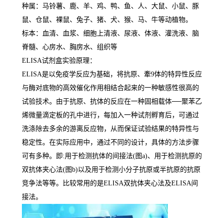
种属：马铃薯、鹿、羊、鸡、鸭、鱼、人、大鼠、小鼠、豚
鼠、仓鼠、裸鼠、兔子、猪、犬、猴、马、牛等动植物。
标本：血清、血浆、细胞上清液、尿液、体液、灌洗液、脑
脊髓、心房水、胸房水、组织等
ELISA
试剂盒实验原理：
ELISA
是以免疫学反应为基础，将抗原、牽
9
体的特异性反应
与酶对底物的高效催化作用相结合起来的一种敏感性很高的
试验技术。由于抗原、抗体的反应在一种固相载体
──
聚苯乙
烯微量滴定板的孔中进行，每加入一种试剂孵育后，可通过
洗涤除去多余的游离反应物，从而保证试验结果的特异性与
稳定性。在实际应用中，通过不同的设计，具体的方法步骤
可有多种。即
:
用于检测抗体的间接法
(
图
a)
、用于检测抗原的
双抗体夹心法
(
图
b)
以及用于检测小分子抗原或半抗原的抗原
竞争法等等。比较常用的是
ELISA
双抗体夹心法及
ELISA
间
接法。